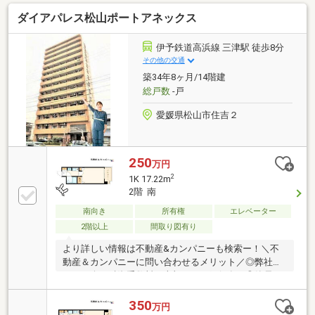
ど収納スペースが充実しており、家族の荷物もすっき
ダイアパレス松山ポートアネックス
り片付いてお部屋を広く使えます。・小型犬や猫を計
2匹まで飼育できるため、大好きなパートナーと一緒
に新しい生活を始められます。駐車場は引継ぎなし、
伊予鉄道高浜線 三津駅 徒歩8分
抽選になります。１台無料です。ペット飼育の場合は
その他の交通
１匹あたり３００円／月要。
築34年8ヶ月/14階建
総戸数
-戸
愛媛県松山市住吉２
250
万円
2
1K 17.22m
2階 南
南向き
所有権
エレベーター
2階以上
間取り図有り
より詳しい情報は不動産&カンパニーも検索ー！＼不
動産＆カンパニーに問い合わせるメリット／◎弊社か
らの紹介で融資手数料が半額になる銀行有！◎簡易ホ
ームインスペクションします！◎追加工事の提案と価
格に自信があります！◎金額的に最小限で済む買い方
350
万円