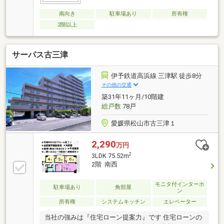
南向き
駐車場あり
所有権
2階以上
サーパス古三津
伊予鉄道高浜線 三津駅 徒歩8分
その他の交通
築31年11ヶ月/10階建
総戸数
78戸
愛媛県松山市古三津１
2,290
万円
2
3LDK 75.52m
2階 南西
モニタ付インターホ
駐車場あり
角部屋
ン
所有権
システムキッチン
エレベーター
当社の強みは『住宅ローン提案力』です 住宅ローンの