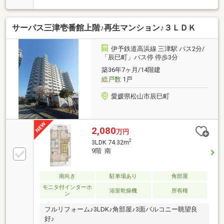
サーパス三津壱番館上階♪再生マンション♪３ＬＤＫ
伊予鉄道高浜線 三津駅 バス2分/
「辰巳町」バス停 停歩3分
築36年7ヶ月/14階建
総戸数
1戸
愛媛県松山市辰巳町
2,080
万円
2
3LDK 74.32m
9階 南
南向き
駐車場あり
角部屋
モニタ付インターホ
浴室乾燥機
所有権
ン
フルリフォーム♪3LDK♪角部屋♪3面バルコニー眺望良
好♪