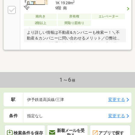
教えます！◎他社掲載の物件も含んでご案内ツアー可
2
1K 19.28m
能！物件を比較できます！◎楽しい！ってよく言われ
9階 南
ます(^^)/弊社のHPにも書ききれない情報公開しており
南向き
所有権
エレベーター
ますので、詳しくはそちらもご覧ください
2階以上
間取り図有り
より詳しい情報は不動産&カンパニーも検索ー！＼不
動産＆カンパニーに問い合わせるメリット／◎弊社か
らの紹介で融資手数料が半額になる銀行有！◎簡易ホ
ームインスペクションします！◎追加工事の提案と価
格に自信があります！◎金額的に最小限で済む買い方
教えます！◎他社掲載の物件も含んでご案内ツアー可
能！物件を比較できます！◎楽しい！ってよく言われ
ます(^^)/弊社のHPにも書ききれない情報公開しており
ますので、詳しくはそちらもご覧ください
1～6
棟
駅
変更する
伊予鉄道高浜線/三津
条件
変更する
指定なし
新着メールを受
検索条件を保存
アプリで探す