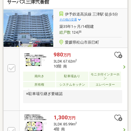
サーパス三津弐番館
伊予鉄道高浜線 三津駅 徒歩5分
その他の交通
築35年1ヶ月/14階建
総戸数
124戸
愛媛県松山市辰巳町
980
万円
2
3LDK 67.62m
10階 南
モニタ付インターホ
南向き
駐車場あり
ン
所有権
システムキッチン
エレベーター
※駐車場引継ぎ要確認
1,300
万円
2
3LDK 85.99m
4階 南