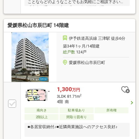
ことならどのようなことでもお気軽にご相談下さい。
「審査に通るか不安」「どの金融機関を選べばいいか
分からない」「住宅ローン商品の選び方が分からな
い」「車のローンがあるけど大丈夫？」「年齢がネッ
愛媛県松山市辰巳町 14階建
クになっている」皆様のご不安やお悩みを一緒に解決
します！もちろん強引な営業は行いません。公平中立
な立場でお客様に合った金融機関をご提案させていた
伊予鉄道高浜線 三津駅 徒歩6分
だきます。
築34年1ヶ月/14階建
総戸数
124戸
愛媛県松山市辰巳町
1,300
万円
2
3LDK 81.71m
4階 南
南向き
駐車場あり
所有権
2階以上
間取り図有り
■各居室収納付♪■近隣商業施設へのアクセス良好♪