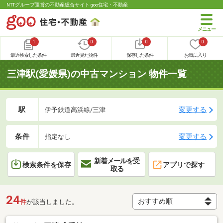
NTTグループ運営の不動産総合サイト goo住宅・不動産
1
0
0
0
最近検索した条件
最近見た物件
保存した条件
お気に入り
三津駅(愛媛県)の中古マンション 物件一覧
駅
変更する
伊予鉄道高浜線/三津
条件
変更する
指定なし
新着メールを受
検索条件を保存
アプリで探す
取る
24
件
が該当しました。