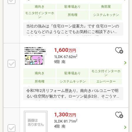
南向き
駐車場あり
角部屋
モニタ付インターホ
所有権
システムキッチン
ン
当社の強みは『住宅ローン提案力』です 住宅ローンの
ことならどのようなことでもお気軽にご相談下さい。
「審査に通るか不安」「どの金融機関を選べばいいか
分からない」「住宅ローン商品の選び方が分からな
い」「車のローンがあるけど大丈夫？」「年齢がネッ
1,600
万円
クになっている」皆様のご不安やお悩みを一緒に解決
2
1LDK 67.62m
します！もちろん強引な営業は行いません。公平中立
9階 南
な立場でお客様に合った金融機関をご提案させていた
だきます。
モニタ付インターホ
南向き
駐車場あり
ン
所有権
システムキッチン
エレベーター
令和7年2月リフォーム歴あり。南向きバルコニーで明
るい住空間が魅力です。ローソン徒歩2分、そごうマ
ート徒歩4分、ダイレックス徒歩6分など買い物施設が
徒歩圏内に充実。辰巳町バス停徒歩3分で交通アクセ
スも良好です。住宅ローンのご相談や資金計画のご提
1,300
万円
案もお気軽にご相談ください。
2
3LDK 81.71m
4階 南