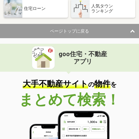
人気タウン
住宅ローン
ランキング
ページトップに戻る
goo住宅・不動産
アプリ
大手不動産サイト
物件
の
を
まとめて検索！