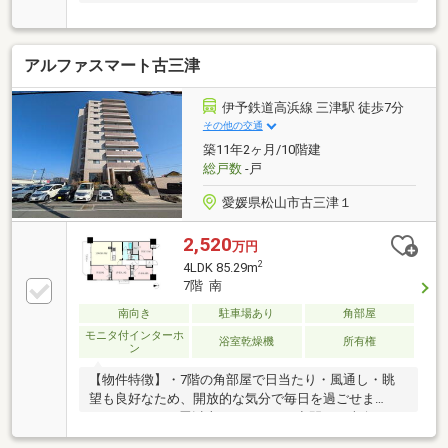
アルファスマート古三津
伊予鉄道高浜線 三津駅 徒歩7分
その他の交通
築11年2ヶ月/10階建
総戸数
-戸
愛媛県松山市古三津１
2,520
万円
2
4LDK 85.29m
7階 南
南向き
駐車場あり
角部屋
モニタ付インターホ
浴室乾燥機
所有権
ン
【物件特徴】・7階の角部屋で日当たり・風通し・眺
望も良好なため、開放的な気分で毎日を過ごせま
す。・LDKは15畳以上のゆとりある空間で、南向きの
窓から差し込む光が室内を明るく彩ります。・WICな