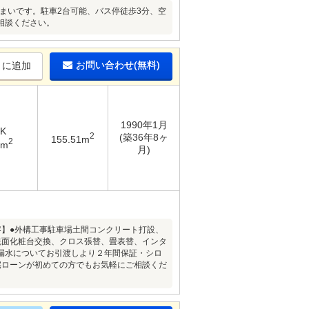
まいです。駐車2台可能、バス停徒歩3分、空
相談ください。
お問い合わせ(無料)
りに追加
1990年1月
DK
2
(築36年8ヶ
155.51m
2
4m
月)
内容】●外構工事駐車場土間コンクリート打設、
洗面化粧台交換、クロス張替、畳表替、インタ
漏水についてお引渡しより２年間保証・シロ
宅ローンが初めての方でもお気軽にご相談くだ