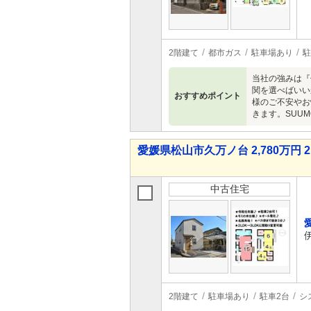
2階建て
都市ガス
駐車場あり
駐
当社の強みは『
関を選べばいい
おすすめポイント
様のご不安やお
きます。SUU
愛媛県松山市久万ノ台 2,780万円 2
中古住宅
2階建て
駐車場あり
駐車2台
シ