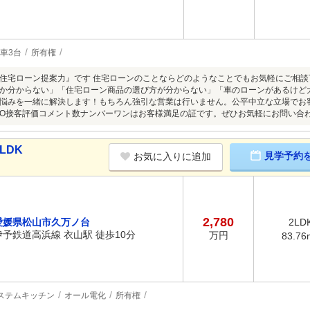
車3台
所有権
住宅ローン提案力』です 住宅ローンのことならどのようなことでもお気軽にご相
か分からない」「住宅ローン商品の選び方が分からない」「車のローンがあるけど
悩みを一緒に解決します！もちろん強引な営業は行いません。公平中立な立場でお
MO接客評価コメント数ナンバーワンはお客様満足の証です。ぜひお気軽にお問い合
LDK
見学予約
お気に入りに追加
2,780
愛媛県松山市久万ノ台
2LD
伊予鉄道高浜線 衣山駅 徒歩10分
万円
83.76
ステムキッチン
オール電化
所有権