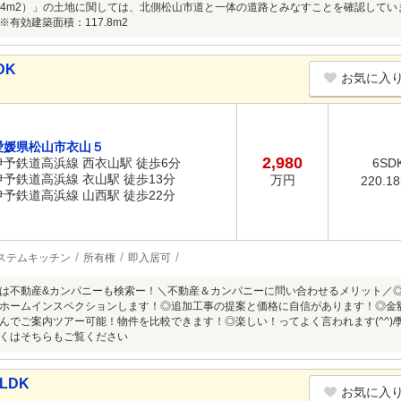
（22.4m2）」の土地に関しては、北側松山市道と一体の道路とみなすことを確認し
有効建築面積：117.8m2
DK
お気に入
愛媛県松山市衣山５
2,980
伊予鉄道高浜線 西衣山駅 徒歩6分
6SD
伊予鉄道高浜線 衣山駅 徒歩13分
万円
220.1
伊予鉄道高浜線 山西駅 徒歩22分
ステムキッチン
所有権
即入居可
は不動産&カンパニーも検索ー！＼不動産＆カンパニーに問い合わせるメリット／
ホームインスペクションします！◎追加工事の提案と価格に自信があります！◎金
んでご案内ツアー可能！物件を比較できます！◎楽しい！ってよく言われます(^^)
くはそちらもご覧ください
LDK
お気に入