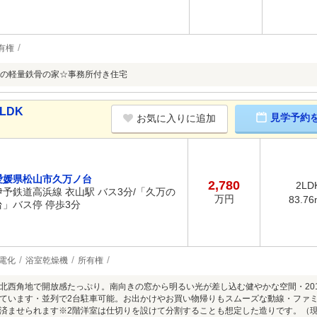
有権
の軽量鉄骨の家☆事務所付き住宅
LDK
見学予約
お気に入りに追加
愛媛県松山市久万ノ台
2,780
2LD
伊予鉄道高浜線 衣山駅 バス3分/「久万の
万円
83.76
台」バス停 停歩3分
電化
浴室乾燥機
所有権
北西角地で開放感たっぷり。南向きの窓から明るい光が差し込む健やかな空間・201
ています・並列で2台駐車可能。お出かけやお買い物帰りもスムーズな動線・ファ
済ませられます※2階洋室は仕切りを設けて分割することも想定した造りです。（