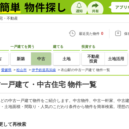
住宅・不動産
0
最近見た物件
保
一戸建てを買う
建てる
投資する
不動産
古
新築
中古
土地
土地活用
投資
>
愛媛県
>
松山市
>
伊予鉄道高浜線
>
衣山駅の中古一戸建て 物件一覧
古一戸建て・中古住宅 物件一覧
家などの中古一戸建て物件をご紹介します。中古物件、中古一軒家、中古
積・土地面積・間取り・人気のこだわり条件から物件を簡単検索。理想の
更して再検索