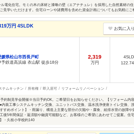
オール電化住宅。モミの木の床材と漆喰の壁（エアナチュレ）を採用した自然素材の住
ご見学いただけます。住宅ローンや諸費用を含めた資金計画についてもお気軽にご
19万円 4SLDK
お気に入
2,319
愛媛県松山市西長戸町
4SL
伊予鉄道高浜線 衣山駅 徒歩18分
万円
122.7
ステムキッチン
所有権
即入居可
リフォームリノベーション
8/9(日)予約制見学会開催※当日予約OK。ご希望日をお知らせください。【リフォーム
●内装工事システムキッチン交換、ユニットバス交換、温水洗浄便座トイレ交換、
すすめポイント】・雨漏り、構造上主要な部分の欠陥や・腐食、給排水管の故障や
工後5年間保証・返済額や融資可能額など、お客様のご希望にあわせてご提案。住
】・久枝小学校約140