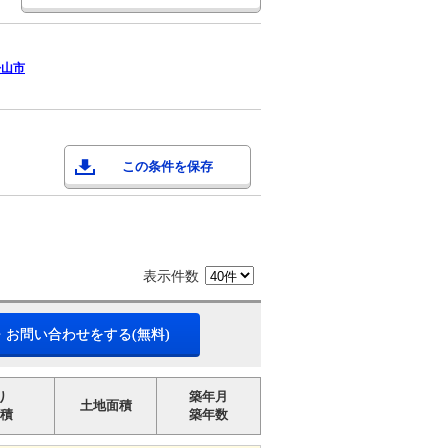
松山市
この条件を保存
表示件数
・お問い合わせをする(無料)
り
築年月
土地面積
積
築年数