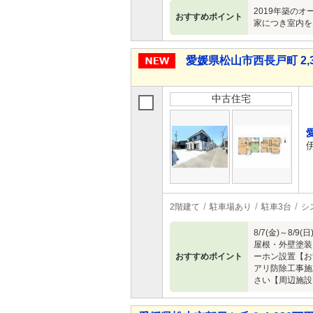
2019年築の
おすすめポイント
家につき室内を
愛媛県松山市西長戸町 2,3
中古住宅
2階建て
駐車場あり
駐車3台
シ
8/7(金)～
屋根・外壁塗装
おすすめポイント
ーホン設置【お
アリ防除工事施
さい【周辺施設