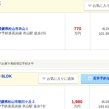
K
お気に入
770
愛媛県松山市衣山１
4LD
伊予鉄道高浜線 衣山駅 徒歩2分
万円
101.8
のお家※相続登記手続き中
8LDK
見学予約
お気に入りに追加
1,980
愛媛県松山市朝日ケ丘２
8LD
伊予鉄道高浜線 衣山駅 徒歩7分
万円
193.6