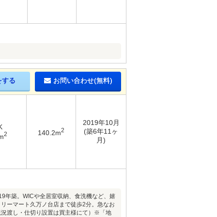
をする
お問い合わせ(無料)
2019年10月
K
2
(築6年11ヶ
140.2m
2
m
月)
9年築。WICや全居室収納、食洗機など、嬉
ミリーマート久万ノ台店まで徒歩2分。急なお
現況渡し・仕切り設置は買主様にて）※「地