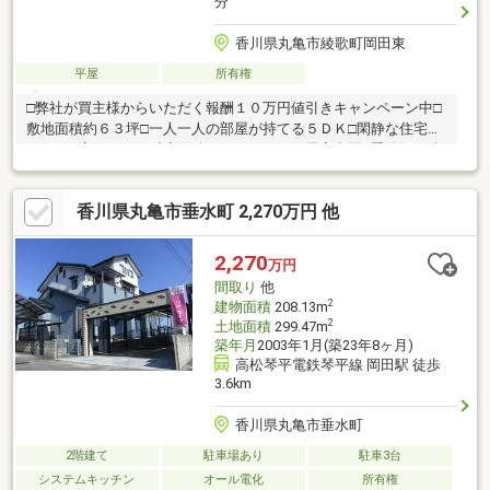
分
香川県丸亀市綾歌町岡田東
平屋
所有権
□弊社が買主様からいただく報酬１０万円値引きキャンペーン中□
敷地面積約６３坪□一人一人の部屋が持てる５ＤＫ□閑静な住宅街
の住戸□広々とした延床面積１３２．９㎡の居室空間□季節毎に違
った楽しみ方が出来る庭のある住まいこちらの物件にご興味があ
り内見希望の方は事前に下記の連絡先までご連絡お願いいたしま
香川県丸亀市垂水町 2,270万円 他
す！ＴＥＬ：０８７５－６２－６４７６住所：香川県三豊市豊中
町下高野２７５６番地１営業時間：９：００～１９：００（営業
時間外の対応も可能）定休日：水曜日（定休日も対応しておりま
2,270
万円
すのでお気軽にご連絡ください！）内見希望の日時をお伝えいた
間取り
他
だければと思います。不動産売却専門店
2
建物面積
208.13m
2
土地面積
299.47m
築年月
2003年1月(築23年8ヶ月)
高松琴平電鉄琴平線 岡田駅 徒歩
3.6km
香川県丸亀市垂水町
2階建て
駐車場あり
駐車3台
システムキッチン
オール電化
所有権