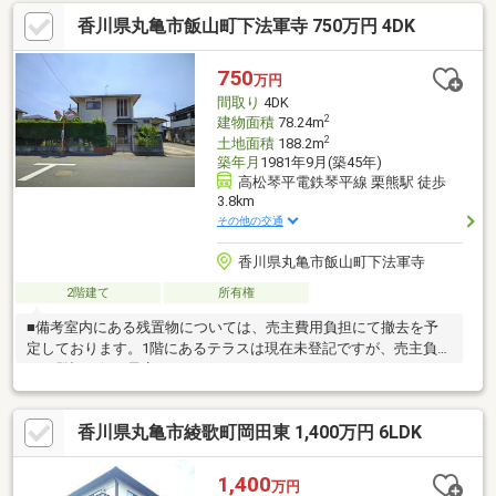
香川県丸亀市飯山町下法軍寺 750万円 4DK
750
万円
間取り
4DK
2
建物面積
78.24m
2
土地面積
188.2m
築年月
1981年9月(築45年)
高松琴平電鉄琴平線 栗熊駅 徒歩
3.8km
その他の交通
香川県丸亀市飯山町下法軍寺
2階建て
所有権
■備考室内にある残置物については、売主費用負担にて撤去を予
定しております。1階にあるテラスは現在未登記ですが、売主負担
にて登記を行う予定です。
香川県丸亀市綾歌町岡田東 1,400万円 6LDK
1,400
万円