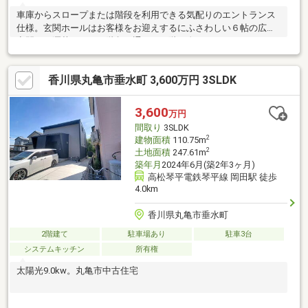
車庫からスロープまたは階段を利用できる気配りのエントランス
仕様。玄関ホールはお客様をお迎えするにふさわしい６帖の広々
空間。お洒落ならせん階段を通じて２階へ進むと３ＬＤＫ（９８
平米）の明るい居住空間へ至ります。１階２ＬＤＫ＋２階３ＬＤ
Ｋのデラックスな間取りです、浴室は１．２５坪タイプを使用。
香川県丸亀市垂水町 3,600万円 3SLDK
今どき新築するにはしんどいこの広さ。手入れの行き届いたこの
住宅に注目ください。
3,600
万円
間取り
3SLDK
2
建物面積
110.75m
2
土地面積
247.61m
築年月
2024年6月(築2年3ヶ月)
高松琴平電鉄琴平線 岡田駅 徒歩
4.0km
香川県丸亀市垂水町
2階建て
駐車場あり
駐車3台
システムキッチン
所有権
太陽光9.0kw。丸亀市中古住宅