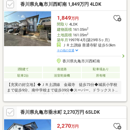
香川県丸亀市川西町南 1,849万円 4LDK
1,849
万円
間取り
4LDK
2
建物面積
161.05m
2
土地面積
161.05m
築年月
1997年4月(築29年5ヶ月)
ＪＲ土讃線 善通寺駅 徒歩5.0km
その他の交通
香川県丸亀市川西町南
2階建て
南道路
駐車場あり
駐車2台
浴室乾燥機
所有権
【充実の好立地】◆ＪＲ土讃線 金蔵寺 徒歩73分◆城辰小学校
まで徒歩9分、南中学校まで徒歩39分◆スーパー、ドラックスト
ア、病院まで車で5分圏内本日ご案内可能です♪
香川県丸亀市垂水町 2,270万円 6SLDK
2,270
万円