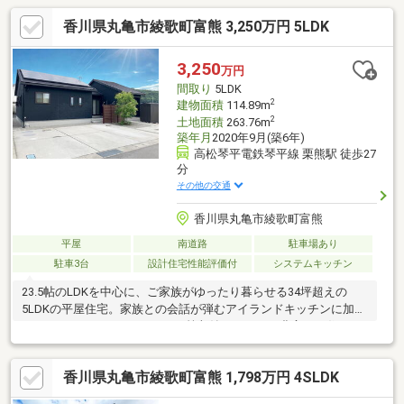
香川県丸亀市綾歌町富熊 3,250万円 5LDK
3,250
万円
間取り
5LDK
2
建物面積
114.89m
2
土地面積
263.76m
築年月
2020年9月(築6年)
高松琴平電鉄琴平線 栗熊駅 徒歩27
分
その他の交通
香川県丸亀市綾歌町富熊
平屋
南道路
駐車場あり
駐車3台
設計住宅性能評価付
システムキッチン
23.5帖のLDKを中心に、ご家族がゆったり暮らせる34坪超えの
5LDKの平屋住宅。家族との会話が弾むアイランドキッチンに加
え、ウォークインクローゼット等収納スペースも豊富で、住まい
をすっきり保てます。オール電化・太陽光発電システム4.96kw搭
載で、光熱費を抑えながら快適な暮らしを実現。駐車3台以上可能
香川県丸亀市綾歌町富熊 1,798万円 4SLDK
で来客時も安心です。陽当たりの良いウッドデッキでは、ご家族
やご友人とのBBQやお子様の遊び場としても活躍。築5年のため室