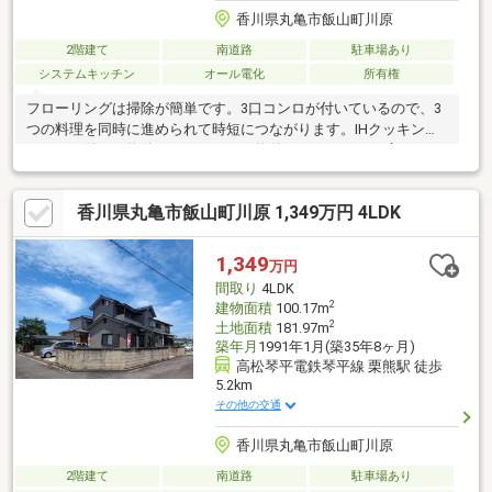
香川県丸亀市飯山町川原
2階建て
南道路
駐車場あり
システムキッチン
オール電化
所有権
フローリングは掃除が簡単です。3口コンロが付いているので、3
つの料理を同時に進められて時短につながります。IHクッキング
ヒーター付きの物件です。こちらの物件は4SLDKという広々とし
た間取りが魅力的です。こちらは南向きの物件です。ぜひ一度ご
覧ください。値段がお手ごろな中古戸建てはいかがでしょうか。
香川県丸亀市飯山町川原 1,349万円 4LDK
来訪者を確認できる、TVインターホン付きです。
1,349
万円
間取り
4LDK
2
建物面積
100.17m
2
土地面積
181.97m
築年月
1991年1月(築35年8ヶ月)
高松琴平電鉄琴平線 栗熊駅 徒歩
5.2km
その他の交通
香川県丸亀市飯山町川原
2階建て
南道路
駐車場あり