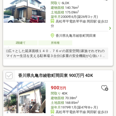
間取り
6LDK
2
建物面積
140.76m
2
土地面積
175.09m
築年月
2000年6月(築26年3ヶ月)
高松琴平電鉄琴平線 岡田駅 徒歩22
分
香川県丸亀市綾歌町岡田東
2階建て
所有権
□広々とした延床面積１４０．７６㎡の居室空間□家族それぞれの
マイカー生活を支える駐車場３台分□多重の安全機能が心強いＩ
Ｈクッキングヒーター付□敷地面積５２坪□閑静な住宅街こちらの
物件にご興味があり内見希望の方は事前に下記の連絡先までご連
絡お願いいたします！ＴＥＬ：０８７５－６２－６４７６住所：
香川県丸亀市綾歌町岡田東 900万円 4DK
香川県三豊市豊中町下高野２７５６番地１営業時間：９：００～
１９：００（営業時間外の対応も可能）定休日：水曜日（定休日
も対応しておりますのでお気軽にご連絡ください！）内見希望の
900
万円
日時をお伝えいただければと思います。不動産売却専門店なごみ
間取り
4DK
不動産までぜひお気軽にご相談ください！
2
建物面積
70.38m
2
土地面積
168.85m
築年月
1979年1月(築47年8ヶ月)
高松琴平電鉄琴平線 岡田駅 徒歩23