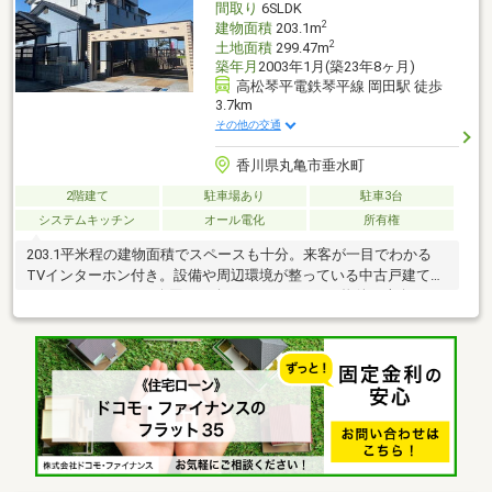
間取り
6SLDK
2
建物面積
203.1m
2
土地面積
299.47m
築年月
2003年1月(築23年8ヶ月)
高松琴平電鉄琴平線 岡田駅 徒歩
3.7km
その他の交通
香川県丸亀市垂水町
2階建て
駐車場あり
駐車3台
システムキッチン
オール電化
所有権
203.1平米程の建物面積でスペースも十分。来客が一目でわかる
TVインターホン付き。設備や周辺環境が整っている中古戸建ては
いかがでしょうか。今回ご紹介しているこちらの物件は南向きで
す。小さなお子様がいる方もベビーカーは高低差の少ない平坦地
がいいですよね。リビングでくつろげる6SLDKの物件です。駐車
する場所は何台あっても嬉しいですねここは駐車3台可です。