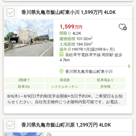
香川県丸亀市飯山町東小川 1,599万円 4LDK
1,599
万円
間取り
4LDK
2
建物面積
101.02m
2
土地面積
184.53m
築年月
1997年1月(築29年8ヶ月)
高松琴平電鉄琴平線 岡田駅 徒歩
4.7km
香川県丸亀市飯山町東小川
2階建て
南道路
駐車場あり
駐車3台
システムキッチン
所有権
8/6(木)～8/9(日)予約制見学会開催※当日予約OK。ご希望日をお知
らせください。自社売主物件につき随時内覧可能です。お電話か
メールでご希望日をお知らせください。【リフォーム内容】シロ
アリ工防除工事、クリーニング、鍵交換屋根塗装、外壁塗装、植
栽剪定システムキッチン交換、ユニットバス交換、トイレ交換、
香川県丸亀市飯山町川原 1,299万円 4LDK
洗面化粧台交換床材上張り、クロス張替え、畳表替え、障子・襖
張替え給湯器交換、インターホン設置、火災警報器設置、照明器