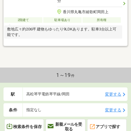
分
香川県丸亀市綾歌町岡田上
2階建て
駐車場あり
所有権
敷地広々約206坪 建物もゆったり9LDKあります。駐車3台以上可
能です。
1～19
件
駅
変更する
高松琴平電鉄琴平線/岡田
条件
変更する
指定なし
新着メールを受
検索条件を保存
アプリで探す
取る