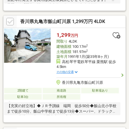
電琴平線「栗熊」駅まで徒歩約67分 ですが車移動前提の穏やかな
住環境です！・1階建の4K+S 木造の温かみある和室で落ち着いた
暮らし♪・駐車2台可！ ・物置付きでアウトドア用品や季節家電
香川県丸亀市飯山町川原 1,299万円 4LDK
の収納に便利！・ラ・ムー飯山店約542m フジグラン丸亀約
2268m 吉馴医院約867m 生活利便施設が程よく揃います！・土地
約558.4平米 ガーデニングや家庭菜園に適し お子さまやペットの
1,299
万円
遊び場にも♪・閑静な住宅地です！
間取り
4LDK
2
建物面積
100.17m
2
土地面積
181.97m
築年月
1991年1月(築35年8ヶ月)
高松琴平電鉄琴平線 栗熊駅 徒歩
4.5km
その他の交通
香川県丸亀市飯山町川原
2階建て
南道路
駐車場あり
駐車3台
所有権
【充実の好立地】◆ＪＲ予讃線 端岡 徒歩50分◆飯山北小学校
まで徒歩10分、飯山中学校まで徒歩13分◆スーパー、ドラックス
トア、病院まで車で5分圏内本日ご案内可能です♪