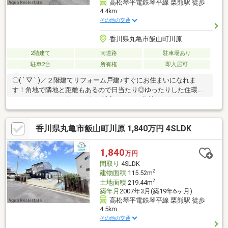
高松琴平電鉄琴平線 栗熊駅 徒歩
4.4km
その他の交通
香川県丸亀市飯山町川原
2階建て
南道路
駐車場あり
駐車2台
所有権
即入居可
〇( ´ ▽ ` )／２階建てリフォーム戸建♪すぐにお住まいになれま
す！角地で隣地と距離もあるので日当たり◎ゆったりした住環境♪
＼ローンサポート有り♪お得に購入するなら弊社にお任せ下さい！
／市街地に近く、お買い物にも便利な住環境です。閑静な住宅地
にある物件です。来客時に重宝する和室がございます。年内入居
香川県丸亀市飯山町川原 1,840万円 4SLDK
可能で、すぐに引っ越しすることができます。新生活をはじめる
方にお勧めな4LDKの物件があります。訪問者をカメラで確認でき
るTVインターホン設置済み。南向きの物件に住んでみませんか。
1,840
万円
こちらからご覧下さい。
間取り
4SLDK
2
建物面積
115.52m
2
土地面積
219.44m
築年月
2007年3月(築19年6ヶ月)
高松琴平電鉄琴平線 栗熊駅 徒歩
4.5km
その他の交通