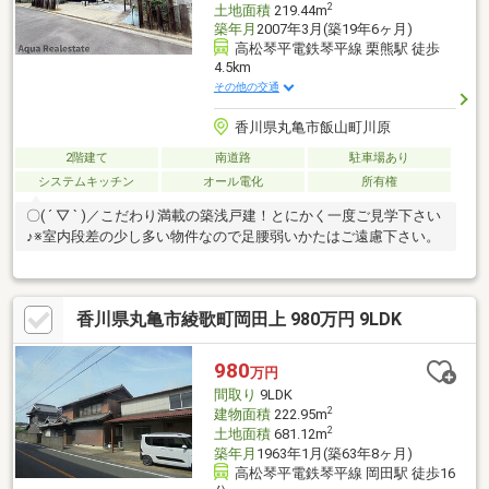
2
土地面積
219.44m
築年月
2007年3月(築19年6ヶ月)
高松琴平電鉄琴平線 栗熊駅 徒歩
4.5km
その他の交通
香川県丸亀市飯山町川原
2階建て
南道路
駐車場あり
システムキッチン
オール電化
所有権
〇( ´ ▽ ` )／こだわり満載の築浅戸建！とにかく一度ご見学下さい
♪※室内段差の少し多い物件なので足腰弱いかたはご遠慮下さい。
香川県丸亀市綾歌町岡田上 980万円 9LDK
980
万円
間取り
9LDK
2
建物面積
222.95m
2
土地面積
681.12m
築年月
1963年1月(築63年8ヶ月)
高松琴平電鉄琴平線 岡田駅 徒歩16