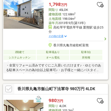
内状態も良好で、そのまま気持ちよく新生活を始められます。建
1,798
万円
物は住宅設計性能評価、長期優良住宅認定も取得した耐震性能や
間取り
4SLDK
断熱性能が担保された建物です。ぜひ現地でご体感ください。
2
建物面積
122.68m
2
土地面積
198.04m
築年月
2013年9月(築13年)
高松琴平電鉄琴平線 栗熊駅 徒歩25
分
その他の交通
香川県丸亀市綾歌町富熊
2階建て
駐車場あり
駐車3台
システムキッチン
オール電化
所有権
・全室リフォーム済みですぐにご入居いただけます♪・ゆとりのあ
る駐車スペースの為3台以上駐車可♪・お子様と一緒にバスタイム
を楽しめる広々浴室！・わが家の電気は太陽でつくる！「太陽光
発電」装備！・お子様をいつも身近に感じられる近さが安心の富
熊小学校 富熊保育所（50m）♪・内科まで約800mの距離♪・県道
香川県丸亀市飯山町下法軍寺 980万円 4LDK
22号に近く交通の便はとてもいいです♪・部屋数も多く保育所、
小学校も近い為ファミリー層向け物件！・ロフト付きの為荷物が
多くなる方も安心♪・ウッドデッキ付きの為バーベキューや子ども
980
万円
の遊び場など多目的に活用できます！
間取り
4LDK
2
建物面積
103.5m