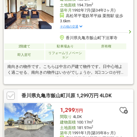
2
土地面積
194.73m
築年月
1992年7月(築34年2ヶ月)
高松琴平電鉄琴平線 栗熊駅 徒歩
3.6km
その他の交通
香川県丸亀市飯山町下法軍寺
2階建て
駐車場あり
所有権
リフォームリノベーシ
即入居可
ョン
南向きの物件です。こちらは中古の戸建て物件です。日中心地よ
く過ごせる、南向きの物件はいかがでしょうか。3口コンロが付い
ているので、たくさん作る場合でも同時に料理を進められます。
フローリングは木のぬくもりが感じられるため住み心地も良好。
魅力が満載の素敵な4LDK物件の情報をご用意しています。浴室は
香川県丸亀市飯山町川原 1,299万円 4LDK
窓付きとなっておりますので、換気が容易に出来ます。
1,299
万円
間取り
4LDK
2
建物面積
100.17m
2
土地面積
181.97m
築年月
1991年1月(築35年8ヶ月)