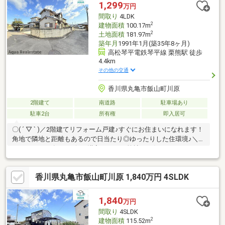
具交換・本物件は条件により住宅ローン減税が適用されます。・
1,299
万円
シロアリ防除工事施工後5年間保証。・飯山南小学校まで約1200
間取り
4LDK
ｍ（
2
建物面積
100.17m
2
土地面積
181.97m
築年月
1991年1月(築35年8ヶ月)
高松琴平電鉄琴平線 栗熊駅 徒歩
4.4km
その他の交通
香川県丸亀市飯山町川原
2階建て
南道路
駐車場あり
駐車2台
所有権
即入居可
〇( ´ ▽ ` )／2階建てリフォーム戸建♪すぐにお住まいになれます！
角地で隣地と距離もあるので日当たり◎ゆったりした住環境♪＼ロ
ーンサポート有り♪お得に購入するなら弊社にお任せ下さい！／
香川県丸亀市飯山町川原 1,840万円 4SLDK
1,840
万円
間取り
4SLDK
2
建物面積
115.52m