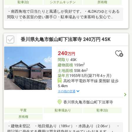
駐車2台
システムキッチン
所有権
・南西角地で日当たりと風通しが良好です。・4LDKのゆとりある
間取りで各居室の使い勝手◎・駐車場ありで来客時も安心で
す。・温水洗浄便座やシャンプードレッサー、モニタ付インター
ホンなど設備も充実。・ダイレックス飯山店まで約752m、ラ ム
ー飯山店まで約996mで日々の買い物が便利。・飯山北小まで約
香川県丸亀市飯山町下法軍寺 240万円 4SK
822m、飯山中まで約952mと通学距離も程よい立地。・瑕疵保険
検査基準適合で安心してご入居いただけます。・即入居可で新生
活のスタートもスムーズ。
240
万円
間取り
4SK
2
建物面積
155m
2
土地面積
558.4m
築年月
1955年5月(築71年4ヶ月)
高松琴平電鉄琴平線 栗熊駅 徒歩
5.4km
その他の交通
香川県丸亀市飯山町下法軍寺
平屋
駐車場あり
駐車2台
所有権
・建物未登記 ・地目畑あり（189㎡）・水路あり（2.06㎡） ・
登記等に発生する費用は買主様負担とさせていただきます。・琴