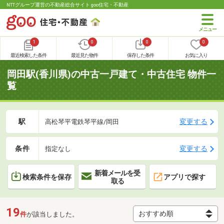
NTTグループ運営の不動産総合サイト goo住宅・不動産
1
0
0
0
最近検索した条件
最近見た物件
保存した条件
お気に入り
岡田駅(香川県)の中古一戸建て・中古住宅 物件一
覧
駅
変更する
高松琴平電鉄琴平線/岡田
条件
変更する
指定なし
新着メールを受
検索条件を保存
アプリで探す
取る
19
件
が該当しました。