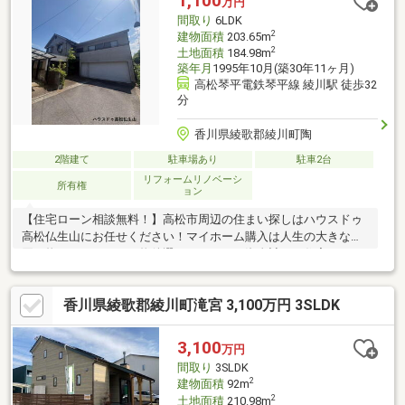
1,100
万円
ができます。来訪者を確認できる、TVインターホン付きです。
間取り
6LDK
2
建物面積
203.65m
2
土地面積
184.98m
築年月
1995年10月(築30年11ヶ月)
高松琴平電鉄琴平線 綾川駅 徒歩32
分
香川県綾歌郡綾川町陶
2階建て
駐車場あり
駐車2台
リフォームリノベーシ
所有権
ョン
【住宅ローン相談無料！】高松市周辺の住まい探しはハウスドゥ
高松仏生山にお任せください！マイホーム購入は人生の大きなお
買い物。だからこそ、物件選びだけでなく資金計画や住宅ローン
のご相談までしっかりサポートいたします。気になる物件をまと
めてご案内できるため、効率よく比較検討が可能です。新築・中
香川県綾歌郡綾川町滝宮 3,100万円 3SLDK
古戸建て・マンション・土地まで幅広く対応し、ネット掲載前の
未公開情報もご紹介できる場合があります。地域密着ならではの
情報力と丁寧な対応で、お客様にぴったりのお住まい探しをお手
3,100
万円
伝いします。まずはお気軽にお問い合わせください！
間取り
3SLDK
2
建物面積
92m
2
土地面積
210.98m