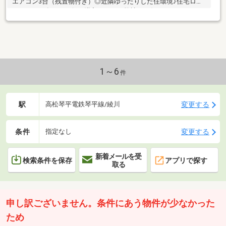
エアコン3台（残置物付き）◎近隣ゆったりした住環境♪住宅ロー
ンサポート有り＼お得に購入するなら弊社にお任せ下さい！／
1～6
件
駅
変更する
高松琴平電鉄琴平線/綾川
条件
変更する
指定なし
新着メールを受
検索条件を保存
アプリで探す
取る
申し訳ございません。条件にあう物件が少なかった
ため