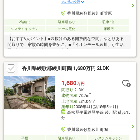
その他の交通
香川県綾歌郡綾川町萱原
2階建て
駐車場あり
駐車3台
システムキッチン
オール電化
床暖房
【おすすめポイント】■吹抜けのある開放的な空間。ゆとりある
間取りで、家族の時間を豊かに。■「イオンモール綾川」が生活
圏。毎日のお買い物がもっと身近に。■コンビニ・ドラッグスト
ア、郵便局などの生活施設も充実しており生活しやすい環境で
す！■敷地２００坪強のゆとり。駐車も約１０台可能。家庭菜園
香川県綾歌郡綾川町陶 1,680万円 2LDK
やアウトドアも楽しめる広大な庭。■太陽光パネル搭載。電気代
を節約できる、安心のオール電化住宅。（リース契約）■１階の
ＬＤＫに床暖房設置しております。
1,680
万円
間取り
2LDK
2
建物面積
73.7m
2
土地面積
231.04m
築年月
2008年4月(築18年5ヶ月)
高松琴平電鉄琴平線 綾川駅 徒歩15
分
香川県綾歌郡綾川町陶
平屋
駐車場あり
システムキッチン