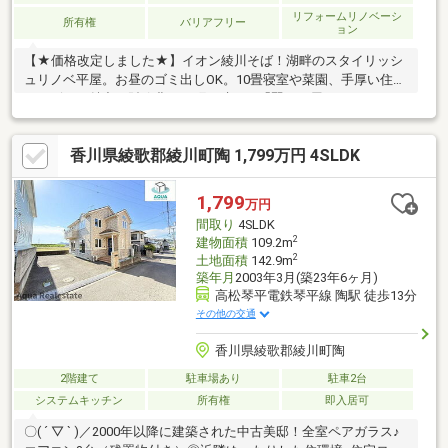
リフォームリノベーシ
所有権
バリアフリー
ョン
【★価格改定しました★】イオン綾川そば！湖畔のスタイリッシ
ュリノベ平屋。お昼のゴミ出しOK。10畳寝室や菜園、手厚い住民
サービスも魅力。財政豊かな町で叶える「賢い平屋ライフ」を
【陶小学校・綾川中学校】
香川県綾歌郡綾川町陶 1,799万円 4SLDK
1,799
万円
間取り
4SLDK
2
建物面積
109.2m
2
土地面積
142.9m
築年月
2003年3月(築23年6ヶ月)
高松琴平電鉄琴平線 陶駅 徒歩13分
その他の交通
香川県綾歌郡綾川町陶
2階建て
駐車場あり
駐車2台
システムキッチン
所有権
即入居可
〇( ´ ▽ ` )／2000年以降に建築された中古美邸！全室ペアガラス♪