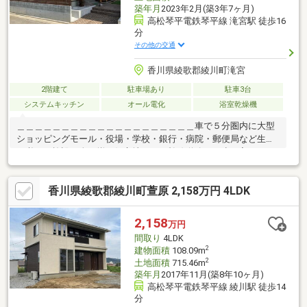
築年月
2023年2月(築3年7ヶ月)
高松琴平電鉄琴平線 滝宮駅 徒歩16
分
その他の交通
香川県綾歌郡綾川町滝宮
2階建て
駐車場あり
駐車3台
システムキッチン
オール電化
浴室乾燥機
＿＿＿＿＿＿＿＿＿＿＿＿＿＿＿＿＿＿＿＿車で５分圏内に大型
ショッピングモール・役場・学校・銀行・病院・郵便局など生活
に必要な施設が全て揃う好立地です。幹線道路から少し入ったと
ころにある大型分譲地の一画です。分譲地内の道路も広々として
います。好立地でありながらのどかで落ち着いた環境で暮らせま
香川県綾歌郡綾川町萱原 2,158万円 4LDK
す。また北と西が道路に面している角地になっているため解放感
もあります。２０２３年２月新築のこちらのお家の特徴はなんと
いっても土間リビングの薪ストーブ。寒い冬もお家全体を心地よ
2,158
万円
い暖かさで包んでくれます。◎条件を満たす場合は綾川町若者定
間取り
4LDK
住促進補助金１００万円が利用できます。※詳細は綾川町ＨＰで
2
建物面積
108.09m
2
土地面積
715.46m
築年月
2017年11月(築8年10ヶ月)
高松琴平電鉄琴平線 綾川駅 徒歩14
分