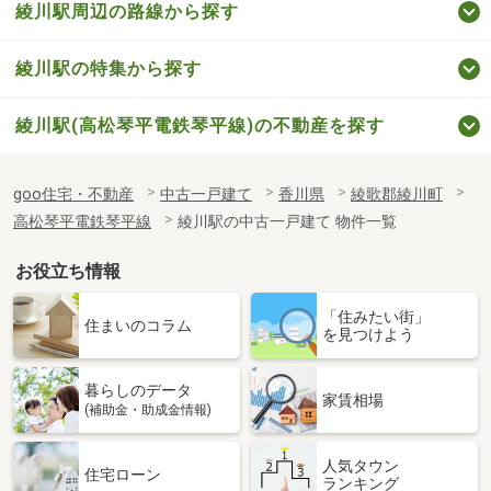
綾川駅周辺の路線から探す
綾川駅の特集から探す
綾川駅(高松琴平電鉄琴平線)の不動産を探す
goo住宅・不動産
中古一戸建て
香川県
綾歌郡綾川町
高松琴平電鉄琴平線
綾川駅の中古一戸建て 物件一覧
お役立ち情報
「住みたい街」
住まいのコラム
を見つけよう
暮らしのデータ
家賃相場
(補助金・助成金情報)
人気タウン
住宅ローン
ランキング