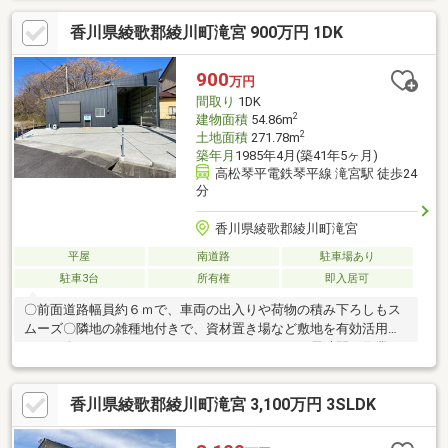
こちらの物件にご興味があり内見希望の方は事前に下記の連絡先
香川県綾歌郡綾川町滝宮 900万円 1DK
までご連絡お願いいたします！ＴＥＬ：０８７５－６２－６４７
６住所：香川県三豊市豊中町下高野２７５６番地１営業時間：
９：００～１９：００（営業時間外の対応も可能）定休日：水曜
900
万円
日（定休日も対応しておりますのでお気軽にご連絡ください！）
間取り
1DK
内見希望の日時をお伝えいただければと思います。
2
建物面積
54.86m
2
土地面積
271.78m
築年月
1985年4月(築41年5ヶ月)
高松琴平電鉄琴平線 滝宮駅 徒歩24
分
香川県綾歌郡綾川町滝宮
平屋
南道路
駐車場あり
駐車3台
所有権
即入居可
〇前面道路幅員約６ｍで、車両の出入りや荷物の積み下ろしもス
ムーズ〇隣地の雑種地付きで、資材置き場など敷地を有効活用で
きます〇キッチン・トイレ・ユニットバスあり！長時間の作業に
も便利です〇資材や備品をたっぷり保管できる、ゆとりのある倉
庫スペース〇リフォーム済で外観もおしゃれ！来客対応や事業用
香川県綾歌郡綾川町滝宮 3,100万円 3SLDK
としても好印象〇静かな地域に立地しており、落ち着いた環境で
作業ができます２筆一括売り（宅地２０５．７８㎡ 雑種地６
６．０㎡）