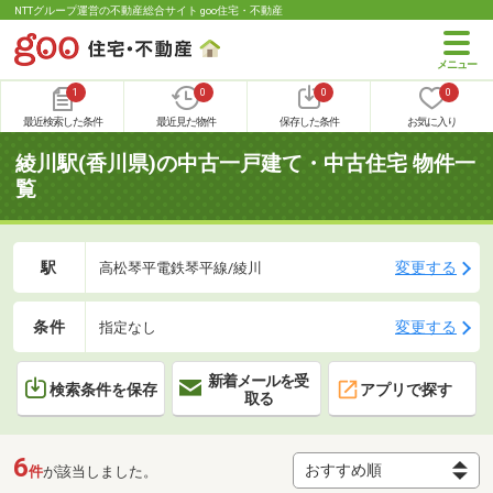
NTTグループ運営の不動産総合サイト goo住宅・不動産
1
0
0
0
最近検索した条件
最近見た物件
保存した条件
お気に入り
綾川駅(香川県)の中古一戸建て・中古住宅 物件一
覧
駅
変更する
高松琴平電鉄琴平線/綾川
条件
変更する
指定なし
新着メールを受
検索条件を保存
アプリで探す
取る
6
件
が該当しました。