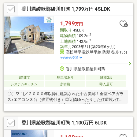
香川県綾歌郡綾川町陶 1,799万円 4SLDK
1,799
万円
間取り
4SLDK
2
建物面積
109.2m
2
土地面積
142.9m
築年月
2003年3月(築23年6ヶ月)
高松琴平電鉄琴平線 陶駅 徒歩13分
その他の交通
香川県綾歌郡綾川町陶
2階建て
駐車場あり
駐車2台
システムキッチン
所有権
即入居可
〇( ´ ▽ ` )／２０００年以降に建築された中古美邸！全室ペアガラ
ス♪エアコン３台（残置物付き）◎近隣ゆったりした住環境♪住宅
ローンサポート有り＼お得に購入するなら弊社にお任せ下さい！
／ファミリー向けのポイント、綾川町立陶小学校が徒歩20分のと
ころにあります。坂はなかなか上るのが大変ですが平坦地なら楽
香川県綾歌郡綾川町陶 1,100万円 6LDK
ですよね。車の往来が少ない通学路なので、お子様の登下校時も
安心です。システムキッチン付きの物件です。駅まで歩いて13分
ほどの物件です。全居室フローリングなので、楽々快適にお掃除