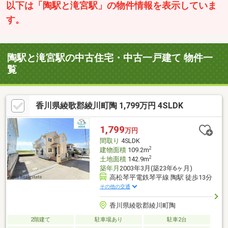
以下は「陶駅と滝宮駅」の物件情報を表示していま
す。
陶駅と滝宮駅の中古住宅・中古一戸建て 物件一
覧
香川県綾歌郡綾川町陶 1,799万円 4SLDK
1,799
万円
間取り
4SLDK
2
建物面積
109.2m
2
土地面積
142.9m
築年月
2003年3月(築23年6ヶ月)
高松琴平電鉄琴平線 陶駅 徒歩13分
その他の交通
香川県綾歌郡綾川町陶
2階建て
駐車場あり
駐車2台