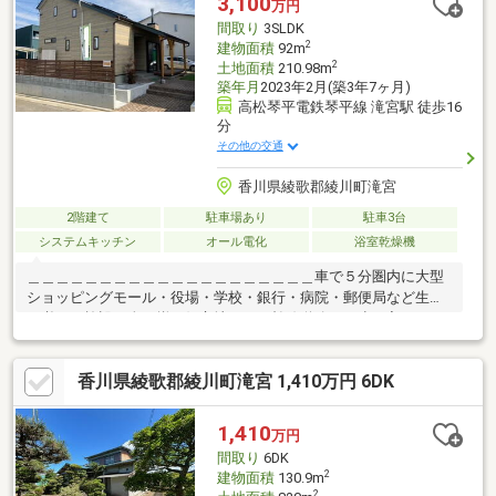
3,100
万円
間取り
3SLDK
2
建物面積
92m
2
土地面積
210.98m
築年月
2023年2月(築3年7ヶ月)
高松琴平電鉄琴平線 滝宮駅 徒歩16
分
その他の交通
香川県綾歌郡綾川町滝宮
2階建て
駐車場あり
駐車3台
システムキッチン
オール電化
浴室乾燥機
＿＿＿＿＿＿＿＿＿＿＿＿＿＿＿＿＿＿＿＿車で５分圏内に大型
ショッピングモール・役場・学校・銀行・病院・郵便局など生活
に必要な施設が全て揃う好立地です。幹線道路から少し入ったと
ころにある大型分譲地の一画です。分譲地内の道路も広々として
います。好立地でありながらのどかで落ち着いた環境で暮らせま
香川県綾歌郡綾川町滝宮 1,410万円 6DK
す。また北と西が道路に面している角地になっているため解放感
もあります。２０２３年２月新築のこちらのお家の特徴はなんと
いっても土間リビングの薪ストーブ。寒い冬もお家全体を心地よ
1,410
万円
い暖かさで包んでくれます。◎条件を満たす場合は綾川町若者定
間取り
6DK
住促進補助金１００万円が利用できます。※詳細は綾川町ＨＰで
2
建物面積
130.9m
2