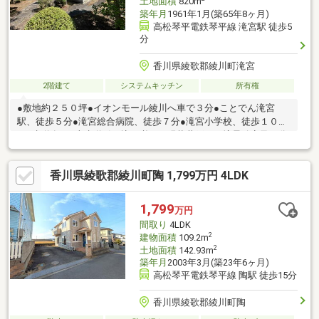
土地面積
820m
築年月
1961年1月(築65年8ヶ月)
高松琴平電鉄琴平線 滝宮駅 徒歩5
分
香川県綾歌郡綾川町滝宮
2階建て
システムキッチン
所有権
●敷地約２５０坪●イオンモール綾川へ車で３分●ことでん滝宮
駅、徒歩５分●滝宮総合病院、徒歩７分●滝宮小学校、徒歩１０分
●下水道有り●上水道引き込み必要（現状井戸）・境界確定及び分
筆を行った上でお引渡し致します。土地面積が現在の面積と相違
することが考えられます。詳細はお問合せの上。・分筆に伴い、
香川県綾歌郡綾川町陶 1,799万円 4LDK
新たな境界線上で境界明示物を設置する予定です。その費用負担
について、要相談とします。・本物件前面道路は滝宮天満宮の参
道を兼ねており、道路使用に関し予め事前協議が必要な場合があ
1,799
万円
ります。
間取り
4LDK
2
建物面積
109.2m
2
土地面積
142.93m
築年月
2003年3月(築23年6ヶ月)
高松琴平電鉄琴平線 陶駅 徒歩15分
香川県綾歌郡綾川町陶