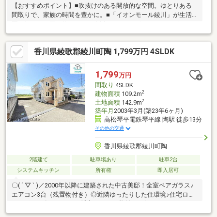
【おすすめポイント】■吹抜けのある開放的な空間。ゆとりある
間取りで、家族の時間を豊かに。■「イオンモール綾川」が生活
圏。毎日のお買い物がもっと身近に。■コンビニ・ドラッグスト
ア、郵便局などの生活施設も充実しており生活しやすい環境で
す！■敷地２００坪強のゆとり。駐車も約１０台可能。家庭菜園
香川県綾歌郡綾川町陶 1,799万円 4SLDK
やアウトドアも楽しめる広大な庭。■太陽光パネル搭載。電気代
を節約できる、安心のオール電化住宅。（リース契約）■１階の
ＬＤＫに床暖房設置しております。
1,799
万円
間取り
4SLDK
2
建物面積
109.2m
2
土地面積
142.9m
築年月
2003年3月(築23年6ヶ月)
高松琴平電鉄琴平線 陶駅 徒歩13分
その他の交通
香川県綾歌郡綾川町陶
2階建て
駐車場あり
駐車2台
システムキッチン
所有権
即入居可
〇( ´ ▽ ` )／2000年以降に建築された中古美邸！全室ペアガラス♪
エアコン3台（残置物付き）◎近隣ゆったりした住環境♪住宅ロー
ンサポート有り＼お得に購入するなら弊社にお任せ下さい！／