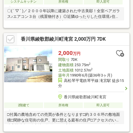
システムキッチン
所有権
即入居可
〇( ´ ▽ ` )／２０００年以降に建築された中古美邸！全室ペアガラ
ス♪エアコン３台（残置物付き）◎近隣ゆったりした住環境♪住宅
ローンサポート有り＼お得に購入するなら弊社にお任せ下さい！
／ファミリー向けのポイント、綾川町立陶小学校が徒歩20分のと
ころにあります。坂はなかなか上るのが大変ですが平坦地なら楽
香川県綾歌郡綾川町滝宮 2,000万円 7DK
ですよね。車の往来が少ない通学路なので、お子様の登下校時も
安心です。システムキッチン付きの物件です。駅まで歩いて13分
ほどの物件です。全居室フローリングなので、楽々快適にお掃除
2,000
万円
ができます。来訪者を確認できる、TVインターホン付きです。
間取り
7DK
2
建物面積
253.75m
2
土地面積
1012.57m
築年月
1990年6月(築36年3ヶ月)
高松琴平電鉄琴平線 滝宮駅 徒歩15
分
香川県綾歌郡綾川町滝宮
2階建て
所有権
即入居可
□付属の農地含めての売買が条件となります□約３０６坪の敷地面
積□閑静な住宅街の住戸、更に憩える庭有の住戸□アクセスのいい
滝宮駅徒歩６分立地の物件、更に家族それぞれのマイカー生活を
支える駐車場３台以上分あり□２０２１年に１部リフォーム済み□