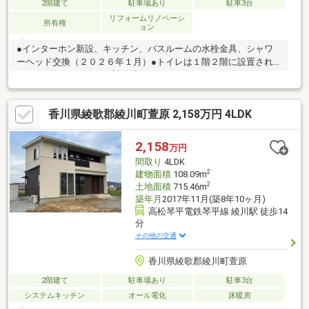
2階建て
駐車場あり
駐車3台
リフォームリノベーシ
所有権
ョン
●インターホン新設、キッチン、バスルームの水栓金具、シャワ
ーヘッド交換（２０２６年１月）●トイレは１階２階に設置され
ています。●キッチンは対面式です。
香川県綾歌郡綾川町萱原 2,158万円 4LDK
2,158
万円
間取り
4LDK
2
建物面積
108.09m
2
土地面積
715.46m
築年月
2017年11月(築8年10ヶ月)
高松琴平電鉄琴平線 綾川駅 徒歩14
分
その他の交通
香川県綾歌郡綾川町萱原
2階建て
駐車場あり
駐車3台
システムキッチン
オール電化
床暖房