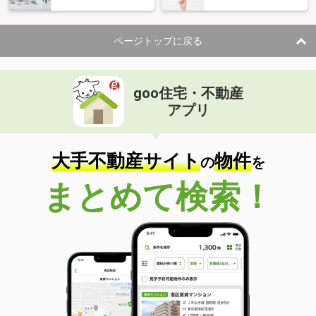
ページトップに戻る
goo住宅・不動産
アプリ
大手不動産サイト
物件
の
を
まとめて検索！