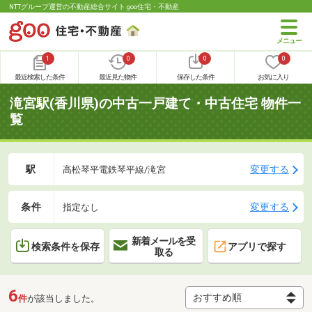
NTTグループ運営の不動産総合サイト goo住宅・不動産
1
0
0
0
最近検索した条件
最近見た物件
保存した条件
お気に入り
滝宮駅(香川県)の中古一戸建て・中古住宅 物件一
覧
駅
変更する
高松琴平電鉄琴平線/滝宮
条件
変更する
指定なし
新着メールを受
検索条件を保存
アプリで探す
取る
6
件
が該当しました。