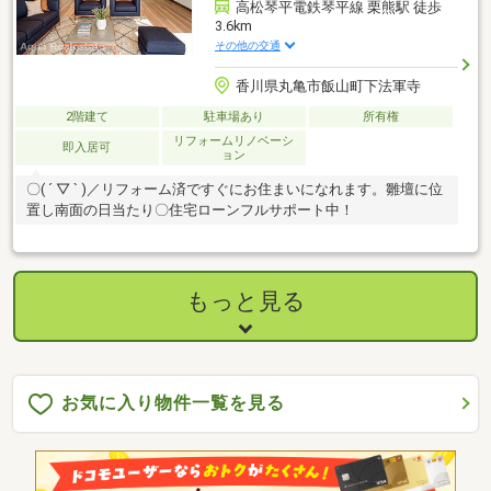
高松琴平電鉄琴平線 栗熊駅 徒歩
3.6km
その他の交通
香川県丸亀市飯山町下法軍寺
2階建て
駐車場あり
所有権
リフォームリノベーシ
即入居可
ョン
〇( ´ ▽ ` )／リフォーム済ですぐにお住まいになれます。雛壇に位
置し南面の日当たり〇住宅ローンフルサポート中！
もっと見る
お気に入り物件一覧を見る