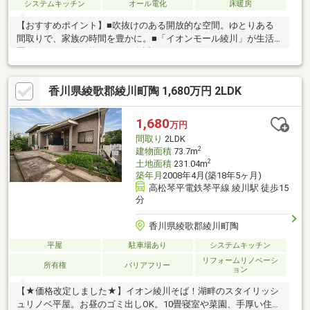
システムキッチン
オール電化
床暖房
【おすすめポイント】■吹抜けのある開放的な空間。ゆとりある
間取りで、家族の時間を豊かに。■「イオンモール綾川」が生活
圏。毎日のお買い物がもっと身近に。■コンビニ・ドラッグスト
ア、郵便局などの生活施設も充実しており生活しやすい環境で
す！■敷地２００坪強のゆとり。駐車も約１０台可能。家庭菜園
香川県綾歌郡綾川町陶 1,680万円 2LDK
やアウトドアも楽しめる広大な庭。■太陽光パネル搭載。電気代
を節約できる、安心のオール電化住宅。（リース契約）■１階の
ＬＤＫに床暖房設置しております。
1,680
万円
間取り
2LDK
2
建物面積
73.7m
2
土地面積
231.04m
築年月
2008年4月(築18年5ヶ月)
高松琴平電鉄琴平線 綾川駅 徒歩15
分
香川県綾歌郡綾川町陶
平屋
駐車場あり
システムキッチン
リフォームリノベーシ
所有権
バリアフリー
ョン
【★価格改定しました★】イオン綾川そば！湖畔のスタイリッシ
ュリノベ平屋。お昼のゴミ出しOK。10畳寝室や菜園、手厚い住民