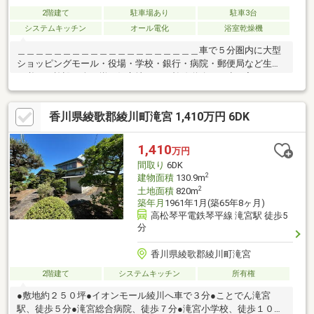
2階建て
駐車場あり
駐車3台
システムキッチン
オール電化
浴室乾燥機
＿＿＿＿＿＿＿＿＿＿＿＿＿＿＿＿＿＿＿＿車で５分圏内に大型
ショッピングモール・役場・学校・銀行・病院・郵便局など生活
に必要な施設が全て揃う好立地です。幹線道路から少し入ったと
ころにある大型分譲地の一画です。分譲地内の道路も広々として
います。好立地でありながらのどかで落ち着いた環境で暮らせま
香川県綾歌郡綾川町滝宮 1,410万円 6DK
す。また北と西が道路に面している角地になっているため解放感
もあります。２０２３年２月新築のこちらのお家の特徴はなんと
いっても土間リビングの薪ストーブ。寒い冬もお家全体を心地よ
1,410
万円
い暖かさで包んでくれます。◎条件を満たす場合は綾川町若者定
間取り
6DK
住促進補助金１００万円が利用できます。※詳細は綾川町ＨＰで
2
建物面積
130.9m
2
土地面積
820m
築年月
1961年1月(築65年8ヶ月)
高松琴平電鉄琴平線 滝宮駅 徒歩5
分
香川県綾歌郡綾川町滝宮
2階建て
システムキッチン
所有権
●敷地約２５０坪●イオンモール綾川へ車で３分●ことでん滝宮
駅、徒歩５分●滝宮総合病院、徒歩７分●滝宮小学校、徒歩１０分