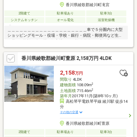
香川県綾歌郡綾川町滝宮
2階建て
駐車場あり
駐車3台
システムキッチン
オール電化
浴室乾燥機
＿＿＿＿＿＿＿＿＿＿＿＿＿＿＿＿＿＿＿＿車で５分圏内に大型
ショッピングモール・役場・学校・銀行・病院・郵便局など生活
に必要な施設が全て揃う好立地です。幹線道路から少し入ったと
ころにある大型分譲地の一画です。分譲地内の道路も広々として
います。好立地でありながらのどかで落ち着いた環境で暮らせま
香川県綾歌郡綾川町萱原 2,158万円 4LDK
す。また北と西が道路に面している角地になっているため解放感
もあります。２０２３年２月新築のこちらのお家の特徴はなんと
いっても土間リビングの薪ストーブ。寒い冬もお家全体を心地よ
2,158
万円
い暖かさで包んでくれます。◎条件を満たす場合は綾川町若者定
間取り
4LDK
住促進補助金１００万円が利用できます。※詳細は綾川町ＨＰで
2
建物面積
108.09m
2
土地面積
715.46m
築年月
2017年11月(築8年10ヶ月)
高松琴平電鉄琴平線 綾川駅 徒歩14
分
その他の交通
香川県綾歌郡綾川町萱原
2階建て
駐車場あり
駐車3台