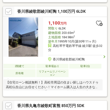
住環境です！・1階建の4K+S 木造の温かみある和室で落ち着いた
暮らし♪・駐車2台可！ ・物置付きでアウトドア用品や季節家電
香川県綾歌郡綾川町陶 1,100万円 6LDK
の収納に便利！・ラ・ムー飯山店約542m フジグラン丸亀約
2268m 吉馴医院約867m 生活利便施設が程よく揃います！・土地
約558.4平米 ガーデニングや家庭菜園に適し お子さまやペットの
1,100
万円
遊び場にも♪・閑静な住宅地です！
間取り
6LDK
2
建物面積
203.65m
2
土地面積
184.98m
築年月
1995年10月(築30年11ヶ月)
高松琴平電鉄琴平線 綾川駅 徒歩32
分
香川県綾歌郡綾川町陶
2階建て
駐車場あり
駐車2台
リフォームリノベーシ
所有権
ョン
【住宅ローン相談無料！】高松市周辺の住まい探しはハウスドゥ
高松仏生山にお任せください！マイホーム購入は人生の大きなお
買い物。だからこそ、物件選びだけでなく資金計画や住宅ローン
のご相談までしっかりサポートいたします。気になる物件をまと
めてご案内できるため、効率よく比較検討が可能です。新築・中
香川県丸亀市綾歌町富熊 850万円 5DK
古戸建て・マンション・土地まで幅広く対応し、ネット掲載前の