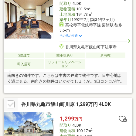
間取り
4LDK
2
建物面積
103.5m
2
土地面積
194.73m
築年月
1992年7月(築34年2ヶ月)
高松琴平電鉄琴平線 栗熊駅 徒歩
3.6km
その他の交通
香川県丸亀市飯山町下法軍寺
2階建て
駐車場あり
所有権
リフォームリノベーシ
即入居可
ョン
南向きの物件です。こちらは中古の戸建て物件です。日中心地よ
く過ごせる、南向きの物件はいかがでしょうか。3口コンロが付い
ているので、たくさん作る場合でも同時に料理を進められます。
フローリングは木のぬくもりが感じられるため住み心地も良好。
魅力が満載の素敵な4LDK物件の情報をご用意しています。浴室は
香川県丸亀市飯山町川原 1,299万円 4LDK
窓付きとなっておりますので、換気が容易に出来ます。
1,299
万円
間取り
4LDK
2
建物面積
100.17m
2