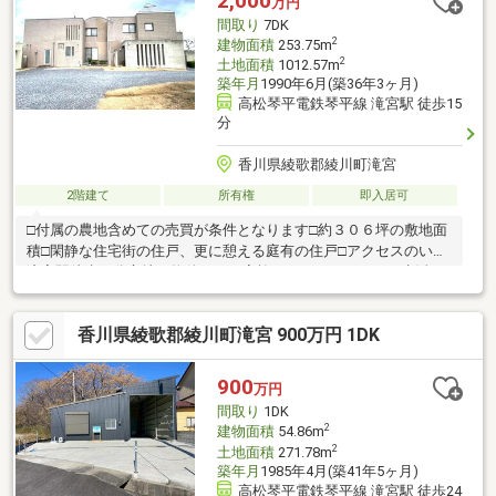
2,000
万円
ができます。来訪者を確認できる、TVインターホン付きです。
間取り
7DK
2
建物面積
253.75m
2
土地面積
1012.57m
築年月
1990年6月(築36年3ヶ月)
高松琴平電鉄琴平線 滝宮駅 徒歩15
分
香川県綾歌郡綾川町滝宮
2階建て
所有権
即入居可
□付属の農地含めての売買が条件となります□約３０６坪の敷地面
積□閑静な住宅街の住戸、更に憩える庭有の住戸□アクセスのいい
滝宮駅徒歩６分立地の物件、更に家族それぞれのマイカー生活を
支える駐車場３台以上分あり□２０２１年に１部リフォーム済み□
こちらの物件にご興味があり内見希望の方は事前に下記の連絡先
香川県綾歌郡綾川町滝宮 900万円 1DK
までご連絡お願いいたします！ＴＥＬ：０８７５－６２－６４７
６住所：香川県三豊市豊中町下高野２７５６番地１営業時間：
９：００～１９：００（営業時間外の対応も可能）定休日：水曜
900
万円
日（定休日も対応しておりますのでお気軽にご連絡ください！）
間取り
1DK
内見希望の日時をお伝えいただければと思います。
2
建物面積
54.86m
2
土地面積
271.78m
築年月
1985年4月(築41年5ヶ月)
高松琴平電鉄琴平線 滝宮駅 徒歩24