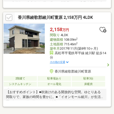
●下水道有り●上水道引き込み必要（現状井戸）・境界確定及び分
筆を行った上でお引渡し致します。土地面積が現在の面積と相違
することが考えられます。詳細はお問合せの上。・分筆に伴い、
香川県綾歌郡綾川町萱原 2,158万円 4LDK
新たな境界線上で境界明示物を設置する予定です。その費用負担
について、要相談とします。・本物件前面道路は滝宮天満宮の参
道を兼ねており、道路使用に関し予め事前協議が必要な場合があ
2,158
万円
ります。
間取り
4LDK
2
建物面積
108.09m
2
土地面積
715.46m
築年月
2017年11月(築8年10ヶ月)
高松琴平電鉄琴平線 綾川駅 徒歩14
分
その他の交通
香川県綾歌郡綾川町萱原
2階建て
駐車場あり
駐車3台
システムキッチン
オール電化
床暖房
【おすすめポイント】■吹抜けのある開放的な空間。ゆとりある
間取りで、家族の時間を豊かに。■「イオンモール綾川」が生活
圏。毎日のお買い物がもっと身近に。■コンビニ・ドラッグスト
ア、郵便局などの生活施設も充実しており生活しやすい環境で
す！■敷地２００坪強のゆとり。駐車も約１０台可能。家庭菜園