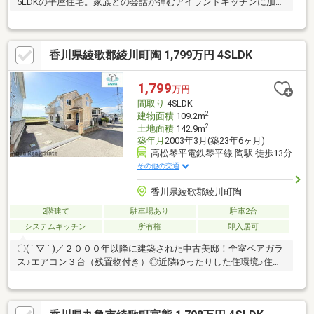
5LDKの平屋住宅。家族との会話が弾むアイランドキッチンに加
え、ウォークインクローゼット等収納スペースも豊富で、住まい
をすっきり保てます。オール電化・太陽光発電システム4.96kw搭
載で、光熱費を抑えながら快適な暮らしを実現。駐車3台以上可能
香川県綾歌郡綾川町陶 1,799万円 4SLDK
で来客時も安心です。陽当たりの良いウッドデッキでは、ご家族
やご友人とのBBQやお子様の遊び場としても活躍。築5年のため室
内状態も良好で、そのまま気持ちよく新生活を始められます。建
1,799
万円
物は住宅設計性能評価、長期優良住宅認定も取得した耐震性能や
間取り
4SLDK
断熱性能が担保された建物です。ぜひ現地でご体感ください。
2
建物面積
109.2m
2
土地面積
142.9m
築年月
2003年3月(築23年6ヶ月)
高松琴平電鉄琴平線 陶駅 徒歩13分
その他の交通
香川県綾歌郡綾川町陶
2階建て
駐車場あり
駐車2台
システムキッチン
所有権
即入居可
〇( ´ ▽ ` )／２０００年以降に建築された中古美邸！全室ペアガラ
ス♪エアコン３台（残置物付き）◎近隣ゆったりした住環境♪住宅
ローンサポート有り＼お得に購入するなら弊社にお任せ下さい！
／ファミリー向けのポイント、綾川町立陶小学校が徒歩20分のと
ころにあります。坂はなかなか上るのが大変ですが平坦地なら楽