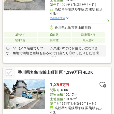
土地面積
181.97m
築年月
1991年1月(築35年8ヶ月)
高松琴平電鉄琴平線 栗熊駅 徒歩
4.4km
その他の交通
香川県丸亀市飯山町川原
2階建て
南道路
駐車場あり
駐車2台
所有権
即入居可
〇( ´ ▽ ` )／２階建てリフォーム戸建♪すぐにお住まいになれま
す！角地で隣地と距離もあるので日当たり◎ゆったりした住環境♪
＼ローンサポート有り♪お得に購入するなら弊社にお任せ下さい！
／市街地に近く、お買い物にも便利な住環境です。閑静な住宅地
にある物件です。来客時に重宝する和室がございます。年内入居
香川県丸亀市飯山町川原 1,299万円 4LDK
可能で、すぐに引っ越しすることができます。新生活をはじめる
方にお勧めな4LDKの物件があります。訪問者をカメラで確認でき
るTVインターホン設置済み。南向きの物件に住んでみませんか。
1,299
万円
こちらからご覧下さい。
間取り
4LDK
2
建物面積
100.17m
2
土地面積
181.97m
築年月
1991年1月(築35年8ヶ月)
高松琴平電鉄琴平線 栗熊駅 徒歩
4.5km