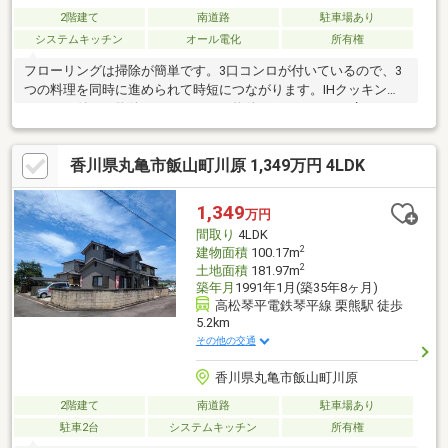
2階建て
南道路
駐車場あり
システムキッチン
オール電化
所有権
フローリングは掃除が簡単です。3口コンロが付いているので、3
つの料理を同時に進められて時短につながります。IHクッキング
ヒーター付きの物件です。こちらの物件は4SLDKという広々とし
た間取りが魅力的です。こちらは南向きの物件です。ぜひ一度ご
覧ください。値段がお手ごろな中古戸建てはいかがでしょうか。
香川県丸亀市飯山町川原 1,349万円 4LDK
来訪者を確認できる、TVインターホン付きです。
1,349
万円
間取り
4LDK
2
建物面積
100.17m
2
土地面積
181.97m
築年月
1991年1月(築35年8ヶ月)
高松琴平電鉄琴平線 栗熊駅 徒歩
5.2km
その他の交通
香川県丸亀市飯山町川原
2階建て
南道路
駐車場あり
駐車2台
システムキッチン
所有権