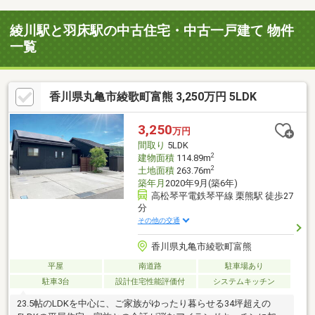
綾川駅と羽床駅の中古住宅・中古一戸建て 物件
一覧
香川県丸亀市綾歌町富熊 3,250万円 5LDK
3,250
万円
間取り
5LDK
2
建物面積
114.89m
2
土地面積
263.76m
築年月
2020年9月(築6年)
高松琴平電鉄琴平線 栗熊駅 徒歩27
分
その他の交通
香川県丸亀市綾歌町富熊
平屋
南道路
駐車場あり
駐車3台
設計住宅性能評価付
システムキッチン
23.5帖のLDKを中心に、ご家族がゆったり暮らせる34坪超えの