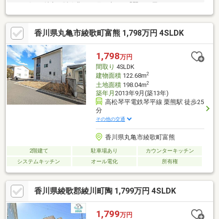
サービスも魅力。財政豊かな町で叶える「賢い平屋ライフ」を
【陶小学校・綾川中学校】
香川県丸亀市綾歌町富熊 1,798万円 4SLDK
1,798
万円
間取り
4SLDK
2
建物面積
122.68m
2
土地面積
198.04m
築年月
2013年9月(築13年)
高松琴平電鉄琴平線 栗熊駅 徒歩25
分
その他の交通
香川県丸亀市綾歌町富熊
2階建て
駐車場あり
カウンターキッチン
システムキッチン
オール電化
所有権
香川県綾歌郡綾川町陶 1,799万円 4SLDK
1,799
万円