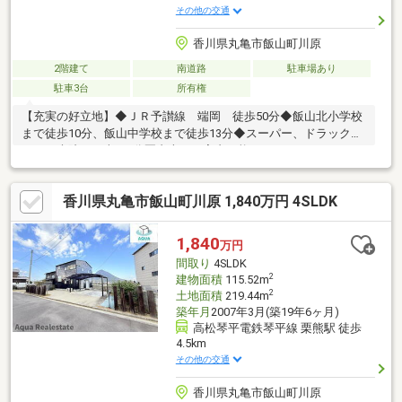
その他の交通
香川県丸亀市飯山町川原
2階建て
南道路
駐車場あり
駐車3台
所有権
【充実の好立地】◆ＪＲ予讃線 端岡 徒歩50分◆飯山北小学校
まで徒歩10分、飯山中学校まで徒歩13分◆スーパー、ドラックス
トア、病院まで車で5分圏内本日ご案内可能です♪
香川県丸亀市飯山町川原 1,840万円 4SLDK
1,840
万円
間取り
4SLDK
2
建物面積
115.52m
2
土地面積
219.44m
築年月
2007年3月(築19年6ヶ月)
高松琴平電鉄琴平線 栗熊駅 徒歩
4.5km
その他の交通
香川県丸亀市飯山町川原