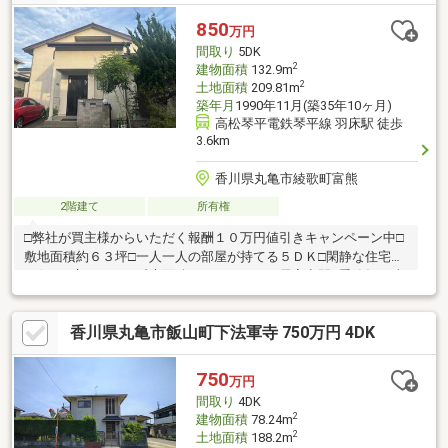
未公開情報もご紹介できる場合があります。地域密着ならではの
情報力と丁寧な対応で、お客様にぴったりのお住まい探しをお手
850
万円
伝いします。まずはお気軽にお問い合わせください！
間取り
5DK
2
建物面積
132.9m
2
土地面積
209.81m
築年月
1990年11月(築35年10ヶ月)
高松琴平電鉄琴平線 羽床駅 徒歩
3.6km
香川県丸亀市綾歌町富熊
2階建て
所有権
□弊社が買主様からいただく報酬１０万円値引きキャンペーン中□
敷地面積約６３坪□一人一人の部屋が持てる５ＤＫ□閑静な住宅街
の住戸□広々とした延床面積１３２．９㎡の居室空間□季節毎に違
った楽しみ方が出来る庭のある住まいこちらの物件にご興味があ
り内見希望の方は事前に下記の連絡先までご連絡お願いいたしま
香川県丸亀市飯山町下法軍寺 750万円 4DK
す！ＴＥＬ：０８７５－６２－６４７６住所：香川県三豊市豊中
町下高野２７５６番地１営業時間：９：００～１９：００（営業
時間外の対応も可能）定休日：水曜日（定休日も対応しておりま
750
万円
すのでお気軽にご連絡ください！）内見希望の日時をお伝えいた
間取り
4DK
だければと思います。不動産売却専門店
2
建物面積
78.24m
2
土地面積
188.2m