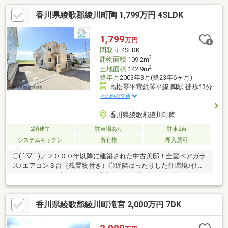
香川県綾歌郡綾川町陶 1,799万円 4SLDK
1,799
万円
間取り
4SLDK
2
建物面積
109.2m
2
土地面積
142.9m
築年月
2003年3月(築23年6ヶ月)
高松琴平電鉄琴平線 陶駅 徒歩13分
その他の交通
香川県綾歌郡綾川町陶
2階建て
駐車場あり
駐車2台
システムキッチン
所有権
即入居可
〇( ´ ▽ ` )／２０００年以降に建築された中古美邸！全室ペアガラ
ス♪エアコン３台（残置物付き）◎近隣ゆったりした住環境♪住宅
ローンサポート有り＼お得に購入するなら弊社にお任せ下さい！
／ファミリー向けのポイント、綾川町立陶小学校が徒歩20分のと
ころにあります。坂はなかなか上るのが大変ですが平坦地なら楽
香川県綾歌郡綾川町滝宮 2,000万円 7DK
ですよね。車の往来が少ない通学路なので、お子様の登下校時も
安心です。システムキッチン付きの物件です。駅まで歩いて13分
ほどの物件です。全居室フローリングなので、楽々快適にお掃除