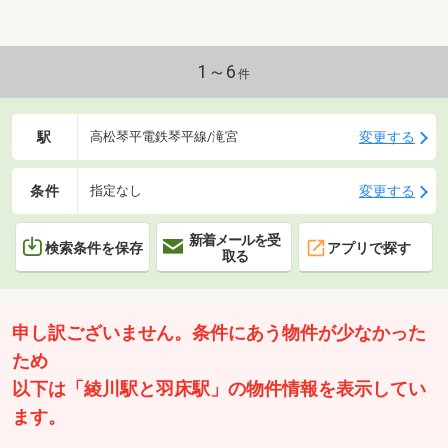
やアウトドアも楽しめる広大な庭。■太陽光パネル搭載。電気代
を節約できる、安心のオール電化住宅。（リース契約）■１階の
ＬＤＫに床暖房設置しております。
1～6
件
駅
変更する
高松琴平電鉄琴平線/滝宮
条件
変更する
指定なし
新着メールを受
検索条件を保存
アプリで探す
取る
申し訳ございません。条件にあう物件が少なかった
ため
以下は「綾川駅と羽床駅」の物件情報を表示してい
ます。