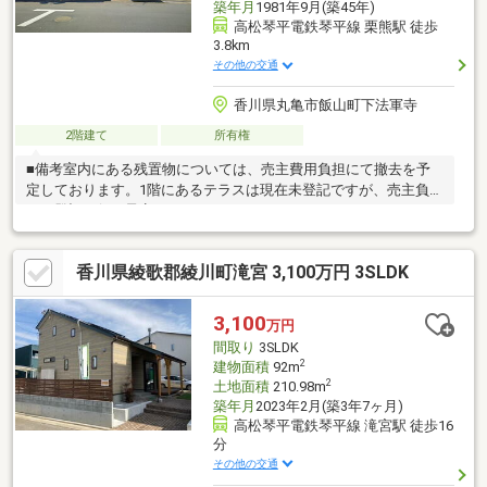
築年月
1981年9月(築45年)
高松琴平電鉄琴平線 栗熊駅 徒歩
3.8km
その他の交通
香川県丸亀市飯山町下法軍寺
2階建て
所有権
■備考室内にある残置物については、売主費用負担にて撤去を予
定しております。1階にあるテラスは現在未登記ですが、売主負担
にて登記を行う予定です。
香川県綾歌郡綾川町滝宮 3,100万円 3SLDK
3,100
万円
間取り
3SLDK
2
建物面積
92m
2
土地面積
210.98m
築年月
2023年2月(築3年7ヶ月)
高松琴平電鉄琴平線 滝宮駅 徒歩16
分
その他の交通