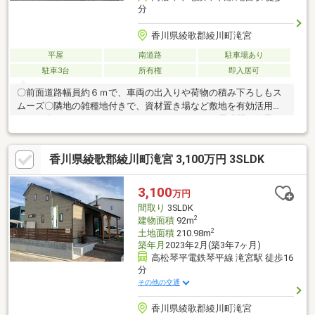
分
香川県綾歌郡綾川町滝宮
平屋
南道路
駐車場あり
駐車3台
所有権
即入居可
〇前面道路幅員約６ｍで、車両の出入りや荷物の積み下ろしもス
ムーズ〇隣地の雑種地付きで、資材置き場など敷地を有効活用で
きます〇キッチン・トイレ・ユニットバスあり！長時間の作業に
も便利です〇資材や備品をたっぷり保管できる、ゆとりのある倉
庫スペース〇リフォーム済で外観もおしゃれ！来客対応や事業用
香川県綾歌郡綾川町滝宮 3,100万円 3SLDK
としても好印象〇静かな地域に立地しており、落ち着いた環境で
作業ができます２筆一括売り（宅地２０５．７８㎡ 雑種地６
６．０㎡）
3,100
万円
間取り
3SLDK
2
建物面積
92m
2
土地面積
210.98m
築年月
2023年2月(築3年7ヶ月)
高松琴平電鉄琴平線 滝宮駅 徒歩16
分
その他の交通
香川県綾歌郡綾川町滝宮