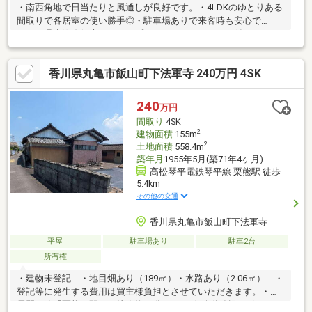
・南西角地で日当たりと風通しが良好です。・4LDKのゆとりある
間取りで各居室の使い勝手◎・駐車場ありで来客時も安心で
す。・温水洗浄便座やシャンプードレッサー、モニタ付インター
ホンなど設備も充実。・ダイレックス飯山店まで約752m、ラ ム
ー飯山店まで約996mで日々の買い物が便利。・飯山北小まで約
香川県丸亀市飯山町下法軍寺 240万円 4SK
822m、飯山中まで約952mと通学距離も程よい立地。・瑕疵保険
検査基準適合で安心してご入居いただけます。・即入居可で新生
活のスタートもスムーズ。
240
万円
間取り
4SK
2
建物面積
155m
2
土地面積
558.4m
築年月
1955年5月(築71年4ヶ月)
高松琴平電鉄琴平線 栗熊駅 徒歩
5.4km
その他の交通
香川県丸亀市飯山町下法軍寺
平屋
駐車場あり
駐車2台
所有権
・建物未登記 ・地目畑あり（189㎡）・水路あり（2.06㎡） ・
登記等に発生する費用は買主様負担とさせていただきます。・琴
電琴平線「栗熊」駅まで徒歩約67分 ですが車移動前提の穏やかな