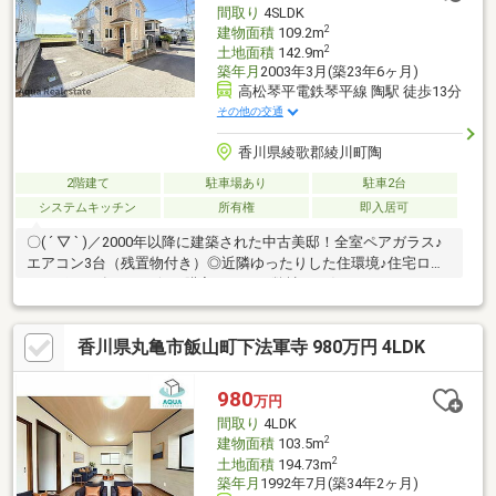
間取り
4SLDK
2
建物面積
109.2m
2
土地面積
142.9m
築年月
2003年3月(築23年6ヶ月)
高松琴平電鉄琴平線 陶駅 徒歩13分
その他の交通
香川県綾歌郡綾川町陶
2階建て
駐車場あり
駐車2台
システムキッチン
所有権
即入居可
〇( ´ ▽ ` )／2000年以降に建築された中古美邸！全室ペアガラス♪
エアコン3台（残置物付き）◎近隣ゆったりした住環境♪住宅ロー
ンサポート有り＼お得に購入するなら弊社にお任せ下さい！／
香川県丸亀市飯山町下法軍寺 980万円 4LDK
980
万円
間取り
4LDK
2
建物面積
103.5m
2
土地面積
194.73m
築年月
1992年7月(築34年2ヶ月)