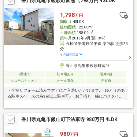
香川県丸亀市綾歌町富熊 1,798万円 4SLDK
ですよね。車の往来が少ない通学路なので、お子様の登下校時も
安心です。システムキッチン付きの物件です。駅まで歩いて13分
ほどの物件です。全居室フローリングなので、楽々快適にお掃除
1,798
万円
ができます。来訪者を確認できる、TVインターホン付きです。
間取り
4SLDK
2
建物面積
122.68m
2
土地面積
198.04m
築年月
2013年9月(築13年)
高松琴平電鉄琴平線 栗熊駅 徒歩25
分
その他の交通
香川県丸亀市綾歌町富熊
2階建て
駐車場あり
駐車3台
システムキッチン
オール電化
所有権
・全室リフォーム済みですぐにご入居いただけます♪・ゆとりのあ
る駐車スペースの為3台以上駐車可♪・お子様と一緒にバスタイム
を楽しめる広々浴室！・わが家の電気は太陽でつくる！「太陽光
発電」装備！・お子様をいつも身近に感じられる近さが安心の富
熊小学校 富熊保育所（50m）♪・内科まで約800mの距離♪・県道
香川県丸亀市飯山町下法軍寺 980万円 4LDK
22号に近く交通の便はとてもいいです♪・部屋数も多く保育所、
小学校も近い為ファミリー層向け物件！・ロフト付きの為荷物が
多くなる方も安心♪・ウッドデッキ付きの為バーベキューや子ども
980
万円
の遊び場など多目的に活用できます！