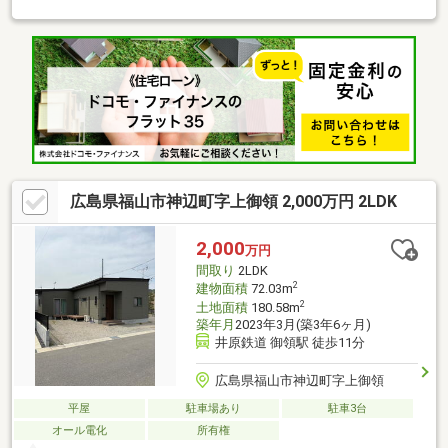
ます♪◆窓からは開放感あふれる眺望が広がり 四季折々に表情を
変える景色をお楽しみいただけます♪ 晴れた日には心地よい光と
風に包まれ日常の中で小さな贅沢を感じられる お住まいです(^^)
広島県福山市神辺町字上御領 2,000万円 2LDK
2,000
万円
間取り
2LDK
2
建物面積
72.03m
2
土地面積
180.58m
築年月
2023年3月(築3年6ヶ月)
井原鉄道 御領駅 徒歩11分
広島県福山市神辺町字上御領
平屋
駐車場あり
駐車3台
オール電化
所有権