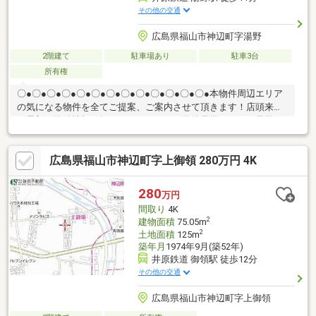
その他の交通
広島県福山市神辺町字湯野
2階建て
駐車場あり
駐車3台
所有権
〇●〇●〇●〇●〇●〇●〇●〇●〇●〇●〇●〇●〇●本物件周辺エリア
の気になる物件を全てご提案、ご案内させて頂きます！店頭来店
で最新の物件情報を知りたい！まとめて物件見学ができる見学ツ
アーは【その場確定！ 見学予約する（無料）からご予約下さ
い】〇●〇●〇●〇●〇●〇●〇●〇●〇●〇●〇●〇●〇●◇内外装フル
広島県福山市神辺町字上御領 280万円 4K
リフォーム済 最大4台駐車可◇一新された快適な住空間 水回
り設備を全て新品交換し、外壁塗装や駐車場拡張まで実施 クロ
スやフローリングの張替に加え、照明器具も刷新 吹抜けのある
280
万円
明るいリビングや便利な納戸を備えた3LDK+S 浴室乾燥機や新
間取り
4K
品給湯器も完備し安心の住まい
2
建物面積
75.05m
2
土地面積
125m
築年月
1974年9月(築52年)
井原鉄道 御領駅 徒歩12分
その他の交通
広島県福山市神辺町字上御領