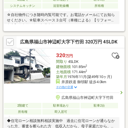
システムキッチン
浴室乾燥機
所有権
☆自社物件につき随時内覧可能です。お電話かメールにてお知ら
せください。☆駐車スペース３台可（車種による）【リフォーム
内容】〇水回り全て新品交換 〇クロス、フローリング貼り換
え 〇外壁塗装
広島県福山市神辺町大字下竹田 320万円 4SLDK
320
万円
間取り
4SLDK
2
建物面積
101.85m
2
土地面積
171.44m
築年月
1976年11月(築49年10ヶ月)
井原鉄道 御領駅 徒歩4.0km
その他の交通
広島県福山市神辺町大字下竹田
2階建て
駐車場あり
駐車2台
所有権
即入居可
◆住宅ローン相談無料相談実施中 過去に住宅ローンが通らなか
った方、審査を断られた方 低収入だから、母子家庭だから、カ