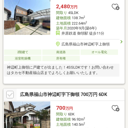
2,480
万円
間取り
4SLDK
2
建物面積
138.7m
2
土地面積
222.64m
築年月
2020年9月(築6年)
井原鉄道 御領駅 徒歩11分
広島県福山市神辺町字上御領
2階建て
南道路
オール電化
浴室乾燥機
所有権
神辺町上御領に戸建てが出ました！4SSLDKです！お問い合わせ
はタカセ不動産福山店までよろしくお願いいたします。
広島県福山市神辺町字下御領 700万円 6DK
700
万円
間取り
6DK
2
建物面積
96.92m
2
土地面積
140.5m