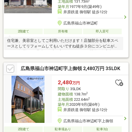
2
土地面積
131.73m
築年月
1977年9月(築49年)
井原鉄道 御領駅 徒歩12分
広島県福山市神辺町
2階建て
所有権
即入居可
住宅兼、美容室としてご利用いただけます！店舗部分を駐車スペ
ースとしてリフォームしてもいいですね徒歩３分にコンビニがあ
るので便利です♪県道から少し入っているので、閑静な住宅街で
す。都度でリフォームをされておりますので水回り等、綺麗な状
態です！！
広島県福山市神辺町字上御領 2,480万円 3SLDK
2,480
万円
間取り
3SLDK
2
建物面積
138.7m
2
土地面積
222.64m
築年月
2020年9月(築6年)
井原鉄道 御領駅 徒歩12分
広島県福山市神辺町字上御領
2階建て
駐車場あり
駐車3台