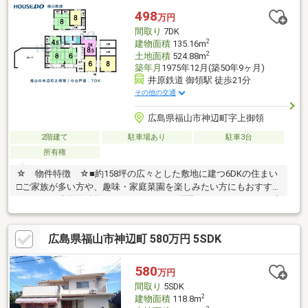
498
万円
間取り
7DK
2
建物面積
135.16m
2
土地面積
524.88m
築年月
1975年12月(築50年9ヶ月)
井原鉄道 御領駅 徒歩21分
その他の交通
広島県福山市神辺町字上御領
2階建て
駐車場あり
駐車3台
所有権
☆ 物件特徴 ☆■約158坪の広々とした敷地に建つ6DKの住まい
□ご家族が多い方や、趣味・家庭菜園を楽しみたい方にもおすす
めです。■建物面積約135㎡とゆとりある間取りで、それぞれのプ
ライベート空間もしっかり確保できます。□自然豊かな住環境
で、四季を感じながら落ち着いた暮らしを実現■広い敷地を活か
広島県福山市神辺町 580万円 5SDK
した多彩な使い方が可能です。□市街化調整区域のため建築には
条件がありますが、その分ゆとりある住環境が魅力の一邸です。
☆ 周辺環境 ☆・御野小学校：徒歩19分【その他物件のご相
580
万円
談】ご希望の金額、エリアで、毎月の返済など、お客様のニーズ
間取り
5SDK
に合った物件を一緒にお探しします。
2
建物面積
118.8m