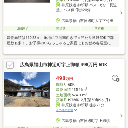
井原鉄道 御領駅 バス30分/「長迫
堂」バス停 停歩20分
広島県福山市神辺町大字下竹田
2階建て
南道路
所有権
建物面積は119.22㎡、角地に立地南向きで日当たり良好5DKで部
屋数も多く、お子様のいらっしゃるご家庭にもお勧め各居室に収
納もあり、布団やオフシーズンの家電など、すっきり収納できま
す！リフォームのご相談も承っております！ぜひお問合せ下さ
い。
広島県福山市神辺町字上御領 498万円 6DK
498
万円
間取り
6DK
2
建物面積
135.16m
2
土地面積
524.88m
築年月
1975年12月(築50年9ヶ月)
井原鉄道 御領駅 徒歩21分
その他の交通
広島県福山市神辺町字上御領