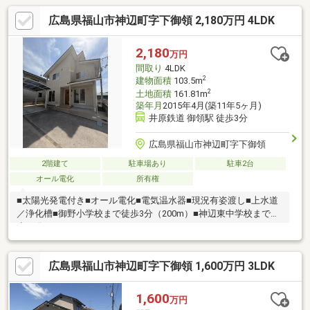
広島県福山市神辺町字下御領 2,180万円 4LDK
2,180
万円
間取り
4LDK
2
建物面積
103.5m
2
土地面積
161.81m
築年月
2015年4月(築11年5ヶ月)
井原鉄道 御領駅 徒歩3分
広島県福山市神辺町字下御領
2階建て
駐車場あり
駐車2台
オール電化
所有権
■太陽光発電付き■オール電化■電気温水器■現況有姿渡し■上水道
／浄化槽■御野小学校まで徒歩3分（200m）■神辺東中学校まで徒
歩20分（1.4km）
広島県福山市神辺町字下御領 1,600万円 3LDK
1,600
万円