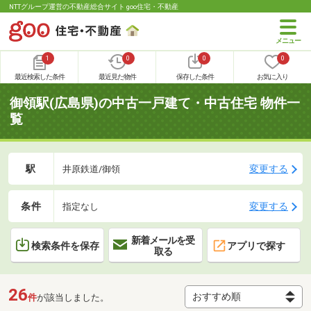
NTTグループ運営の不動産総合サイト goo住宅・不動産
1
0
0
0
最近検索した条件
最近見た物件
保存した条件
お気に入り
御領駅(広島県)の中古一戸建て・中古住宅 物件一
覧
駅
変更する
井原鉄道/御領
条件
変更する
指定なし
新着メールを受
検索条件を保存
アプリで探す
取る
26
件
が該当しました。