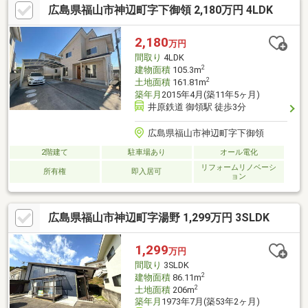
広島県福山市神辺町字下御領 2,180万円 4LDK
わず洗濯物を快適に干せるのも魅力です！！収納力と住みやすさ
を兼ね備えた、暮らしやすい一邸です◎
2,180
万円
間取り
4LDK
2
建物面積
105.3m
2
土地面積
161.81m
築年月
2015年4月(築11年5ヶ月)
井原鉄道 御領駅 徒歩3分
広島県福山市神辺町字下御領
2階建て
駐車場あり
オール電化
リフォームリノベーシ
所有権
即入居可
ョン
広島県福山市神辺町字湯野 1,299万円 3SLDK
1,299
万円
間取り
3SLDK
2
建物面積
86.11m
2
土地面積
206m
築年月
1973年7月(築53年2ヶ月)