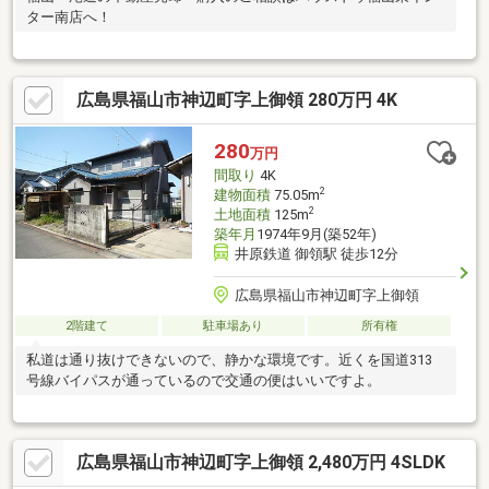
ター南店へ！
広島県福山市神辺町字上御領 280万円 4K
280
万円
間取り
4K
2
建物面積
75.05m
2
土地面積
125m
築年月
1974年9月(築52年)
井原鉄道 御領駅 徒歩12分
広島県福山市神辺町字上御領
2階建て
駐車場あり
所有権
私道は通り抜けできないので、静かな環境です。近くを国道313
号線バイパスが通っているので交通の便はいいですよ。
広島県福山市神辺町字上御領 2,480万円 4SLDK