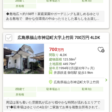
2階建て
駐車場あり
駐車3台
所有権
◆敷地広々約158坪！家庭菜園やガーデニングも楽しめるゆとり
ある敷地で 静かな住環境の中ゆったりとした暮らしをお楽しみ
いただけます♪◆和室の続き間や広縁のある落ち着いた和風住
宅。母屋とは別に平屋の建物もあり 二世帯住宅や趣味のお部
屋、在宅ワークスペースなど多用途にご活用可能です。◆ガレー
広島県福山市神辺町大字上竹田 700万円 4LDK
ジも備えており 雨風を防ぎながら荷物の保管スペースとして利
用できるほか 洗濯物干しなどにも便利にお使いいただけます
♪◆既存の和の趣を活かしながら、リノベーションのベースとし
700
万円
てもご検討いただける住まいです♪
間取り
4LDK
2
建物面積
125.58m
2
土地面積
449.79m
築年月
1994年2月(築32年7ヶ月)
井原鉄道 御領駅 徒歩3.9km
広島県福山市神辺町大字上竹田
2階建て
駐車場あり
駐車3台
所有権
周辺は落ち着いた雰囲気が広がり穏やかな時間が流れるエリアで
す!◆駐車場はゆとりの4台分! ご家族でお車を複数台所有されてい
る方や ご友人・ご親族が集まる際にも安心してお迎えいただけ