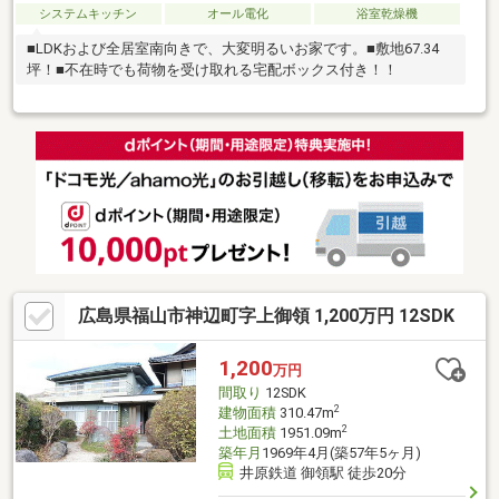
システムキッチン
オール電化
浴室乾燥機
■LDKおよび全居室南向きで、大変明るいお家です。■敷地67.34
坪！■不在時でも荷物を受け取れる宅配ボックス付き！！
広島県福山市神辺町字上御領 1,200万円 12SDK
1,200
万円
間取り
12SDK
2
建物面積
310.47m
2
土地面積
1951.09m
築年月
1969年4月(築57年5ヶ月)
井原鉄道 御領駅 徒歩20分