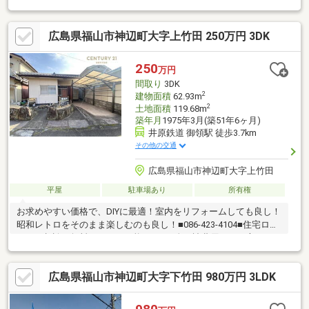
アーは【その場確定！ 見学予約する（無料）からご予約下さ
い】〇●〇●〇●〇●〇●〇●〇●〇●〇●〇●〇●〇●〇●◇アイ工務店
広島県福山市神辺町大字上竹田 250万円 3DK
施工の注文住宅 ・太陽光発電システムと蓄電池を搭載した環境
に優しいオール電化仕様 ・LDKは20帖以上の大空間でリビング
階段を採用 ・屋根裏収納やWIC、パントリー、SICなど充実の収
250
万円
納力を完備 ・駐車4台可能！2台分のカーポート付きです♪
間取り
3DK
2
建物面積
62.93m
2
土地面積
119.68m
築年月
1975年3月(築51年6ヶ月)
井原鉄道 御領駅 徒歩3.7km
その他の交通
広島県福山市神辺町大字上竹田
平屋
駐車場あり
所有権
お求めやすい価格で、DIYに最適！室内をリフォームしても良し！
昭和レトロをそのまま楽しむのも良し！■086-423-4104■住宅ロー
ンのご相談（無料）からも可能です■頭金・諸費用のない方でも
まずはご相談下さい■低金利で一つにまとめる住宅ローン（引っ
越しを機に車やキャッシング等の個人ローンを住宅ローンで1本
広島県福山市神辺町大字下竹田 980万円 3LDK
化）■家電費用や追加工事費を住宅ローンに組みたい方■転職した
ての方■他社でお断りされた方