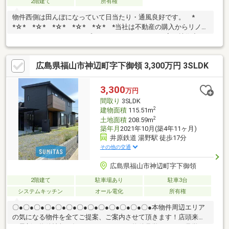
2階建て
所有権
物件西側は田んぼになっていて日当たり・通風良好です。 *
*☆* *☆* *☆* *☆* *☆* *当社は不動産の購入からリノベ
ーションまでワンストップでサポートいたします。高い技術力と
デザイン力で失敗しないリフォームを実現。中古物件をリノベ・
リフォームで蘇らせます。物件購入費用とリノベ工事費用を一緒
広島県福山市神辺町字下御領 3,300万円 3SLDK
にローンで組む提案も可能です。3Dモデリングでリフォームの完
成予想図を立体的に表現。購入・買い替え・購入+リノベーショ
ンなど、お気軽にご相談ください！お問い合わせは【086-250-
3,300
万円
9005】または資料請求・来場予約ボタンか
間取り
3SLDK
ら。 * *☆* *☆* *☆*
2
建物面積
115.51m
2
土地面積
208.59m
築年月
2021年10月(築4年11ヶ月)
井原鉄道 湯野駅 徒歩17分
その他の交通
広島県福山市神辺町字下御領
2階建て
駐車場あり
駐車3台
システムキッチン
オール電化
所有権
〇●〇●〇●〇●〇●〇●〇●〇●〇●〇●〇●〇●〇●本物件周辺エリア
の気になる物件を全てご提案、ご案内させて頂きます！店頭来店
で最新の物件情報を知りたい！まとめて物件見学ができる見学ツ