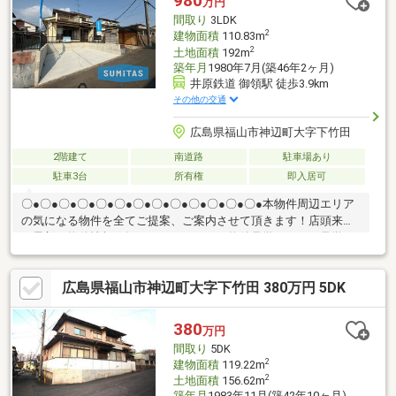
980
万円
間取り
3LDK
2
建物面積
110.83m
2
土地面積
192m
築年月
1980年7月(築46年2ヶ月)
井原鉄道 御領駅 徒歩3.9km
その他の交通
広島県福山市神辺町大字下竹田
2階建て
南道路
駐車場あり
駐車3台
所有権
即入居可
〇●〇●〇●〇●〇●〇●〇●〇●〇●〇●〇●〇●〇●本物件周辺エリア
の気になる物件を全てご提案、ご案内させて頂きます！店頭来店
で最新の物件情報を知りたい！まとめて物件見学ができる見学ツ
アーは【その場確定！ 見学予約する（無料）からご予約下さ
い】〇●〇●〇●〇●〇●〇●〇●〇●〇●〇●〇●〇●〇●◇即入居可能
広島県福山市神辺町大字下竹田 380万円 5DK
な再生住宅 内外装リフォーム済 気になる水回りも刷新され、
清潔感溢れる室内で新生活をスタート 和の趣を残しつつ現代風
にアレンジされた、落ち着きある住空間が魅力◇南側道路に面
380
万円
し、陽当たり・通風◎ 南向きの広緑は、日向ぼっこを楽しみな
間取り
5DK
がらゆったりと過ごすのに最適
2
建物面積
119.22m
2
土地面積
156.62m
築年月
1983年11月(築42年10ヶ月)