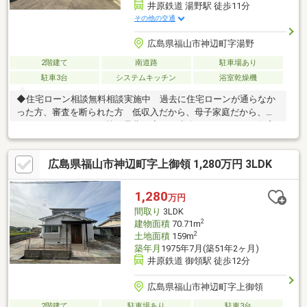
井原鉄道 湯野駅 徒歩11分
その他の交通
広島県福山市神辺町字湯野
2階建て
南道路
駐車場あり
駐車3台
システムキッチン
浴室乾燥機
◆住宅ローン相談無料相談実施中 過去に住宅ローンが通らなか
った方、審査を断られた方 低収入だから、母子家庭だから、カ
ードローンがあるから等 是非一度、ご連絡下さい。 住宅
ローンを通してきた実績があります。◆福山市内を中心に、数多
くのの仲介物件を取り扱っております。 新築戸建てだけでな
広島県福山市神辺町字上御領 1,280万円 3LDK
く、中古戸建、中古マンション、売土地など幅広くご紹介できま
す♪ ＨＰにもたくさん掲載しております。◆LINEからでもお
問い合わせ頂けます♪ 友達追加→『@582hulsx』でID検索！！
1,280
万円
間取り
3LDK
2
建物面積
70.71m
2
土地面積
159m
築年月
1975年7月(築51年2ヶ月)
井原鉄道 御領駅 徒歩12分
広島県福山市神辺町字上御領
2階建て
駐車場あり
駐車3台