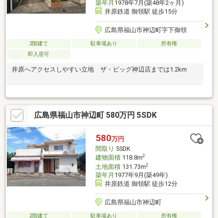
築年月
1978年7月(築48年2ヶ月)
井原鉄道 御領駅 徒歩15分
広島県福山市神辺町字下御領
2階建て
駐車場あり
所有権
即入居可
井原へアクセスしやすい立地 ザ・ビッグ神辺店までは1.2km
広島県福山市神辺町 580万円 5SDK
580
万円
間取り
5SDK
2
建物面積
118.8m
2
土地面積
131.73m
築年月
1977年9月(築49年)
井原鉄道 御領駅 徒歩12分
広島県福山市神辺町
2階建て
駐車場あり
所有権