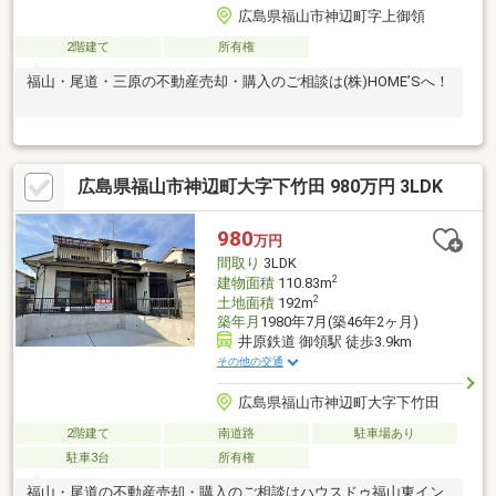
広島県福山市神辺町字上御領
2階建て
所有権
福山・尾道・三原の不動産売却・購入のご相談は(株)HOME’Sへ！
広島県福山市神辺町大字下竹田 980万円 3LDK
980
万円
間取り
3LDK
2
建物面積
110.83m
2
土地面積
192m
築年月
1980年7月(築46年2ヶ月)
井原鉄道 御領駅 徒歩3.9km
その他の交通
広島県福山市神辺町大字下竹田
2階建て
南道路
駐車場あり
駐車3台
所有権
福山・尾道の不動産売却・購入のご相談はハウスドゥ福山東イン