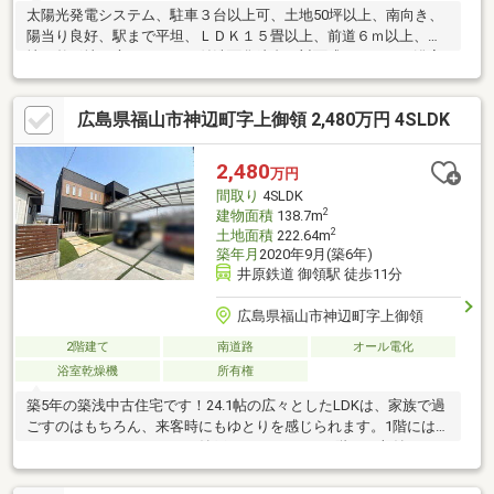
太陽光発電システム、駐車３台以上可、土地50坪以上、南向き、
陽当り良好、駅まで平坦、ＬＤＫ１５畳以上、前道６ｍ以上、角
地、整形地、庭、シャワー付洗面化粧台、対面式キッチン、浴室
１坪以上、複層ガラス、オートバス、温水洗浄便座、節水型トイ
レ、緑豊かな住宅地、全居室フローリング、ウッドデッキ、パン
広島県福山市神辺町字上御領 2,480万円 4SLDK
トリー（食器・食品の収納庫）、ＩＨクッキングヒーター、平坦
地、開発分譲地内、周辺交通量少なめ、オール電化
2,480
万円
間取り
4SLDK
2
建物面積
138.7m
2
土地面積
222.64m
築年月
2020年9月(築6年)
井原鉄道 御領駅 徒歩11分
広島県福山市神辺町字上御領
2階建て
南道路
オール電化
浴室乾燥機
所有権
築5年の築浅中古住宅です！24.1帖の広々としたLDKは、家族で過
ごすのはもちろん、来客時にもゆとりを感じられます。1階にはウ
ォークインクローゼットと納戸があり、さらに2階にも収納スペー
スがあるため、荷物が多いご家庭でもすっきり片付きます。南向
きバルコニーに加え、1階にはサンルームもあり、天候や季節を問