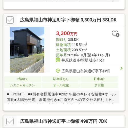
ードローンがあるから等 是非一度、ご連絡下さい。 住宅
ローンを通してきた実績があります。◆福山市内を中心に、数多
くのの仲介物件を取り扱っております。 新築戸建てだけでな
広島県福山市神辺町字下御領 3,300万円 3SLDK
く、中古戸建、中古マンション、売土地など幅広くご紹介できま
す♪ ＨＰにもたくさん掲載しております。◆LINEからでもお
問い合わせ頂けます♪ 友達追加→『@582hulsx』でID検索！！
3,300
万円
間取り
3SLDK
2
建物面積
115.51m
2
土地面積
208.59m
築年月
2021年10月(築4年11ヶ月)
井原鉄道 御領駅 徒歩15分
広島県福山市神辺町字下御領
2階建て
駐車場あり
駐車3台
システムキッチン
オール電化
所有権
■━POINT ━■■所有者様居住中■2021年築のキレイな建物■オール
電化■太陽光発電、蓄電池付き■井原方面へのアクセス便利【不動
産売却・査定のご相談を大募集！】相場に応じた売却価格の査定
はもちろん、お客さまのご要望やお悩みをお聞かせいただくこと
により、よりよい売却方法をご提案いたします。ご自宅の資産価
広島県福山市神辺町字上御領 498万円 7DK
値を査定されたい方、住宅ローンのご相談など、売却にまつわる
様々なお悩みにお応えいたします。お気軽にご相談ください。