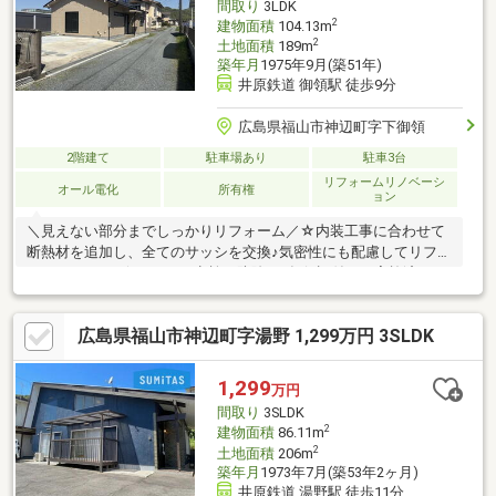
間取り
3LDK
2
建物面積
104.13m
2
土地面積
189m
築年月
1975年9月(築51年)
井原鉄道 御領駅 徒歩9分
広島県福山市神辺町字下御領
2階建て
駐車場あり
駐車3台
リフォームリノベーシ
オール電化
所有権
ョン
＼見えない部分までしっかりリフォーム／☆内装工事に合わせて
断熱材を追加し、全てのサッシを交換♪気密性にも配慮してリフォ
ームしました♪☆シロアリ点検・防除（5年保証付）も実施済みで
す♪☆クロスの配色や洗面化粧台は、最新の住宅設備や施工事例
を参考に、使いやすさとデザイン性にこだわってコーディネート
広島県福山市神辺町字湯野 1,299万円 3SLDK
しました♪☆リフォーム内容☆◆水回り設備を交換♪◆窓・サッ
シ・建具・床・クロスをリフォーム♪◆外壁塗装・駐車スペース
整備♪◆駐車スペース拡張（3台以上可）♪売主物件です♪見るだ
1,299
万円
け・聞くだけOKです♪ぜひ一度ご覧ください♪
間取り
3SLDK
2
建物面積
86.11m
2
土地面積
206m
築年月
1973年7月(築53年2ヶ月)
井原鉄道 湯野駅 徒歩11分