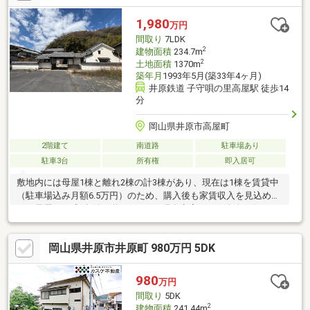
1,980
万円
間取り
7LDK
2
建物面積
234.7m
2
土地面積
1370m
築年月
1993年5月(築33年4ヶ月)
井原鉄道 子守唄の里高屋駅 徒歩14
分
岡山県井原市高屋町
2階建て
南道路
駐車場あり
駐車3台
所有権
即入居可
敷地内には母屋1棟と離れ2棟の計3棟があり、現在は1棟を賃貸中
（駐車場込み月額6.5万円）のため、購入後も家賃収入を見込めま
す。母屋（平成5年築・約234㎡）は現在空室で、ご自身の住まい
としてはもちろん、賃貸住宅としての活用もご検討いただけま
す。もう1棟の離れも居住用や賃貸用など幅広い用途に対応可能。
岡山県井原市井原町 980万円 5DK
現在の家賃収入を活かしながら、居住と資産運用を両立できる収
益性のある物件です。
980
万円
間取り
5DK
2
建物面積
241.44m