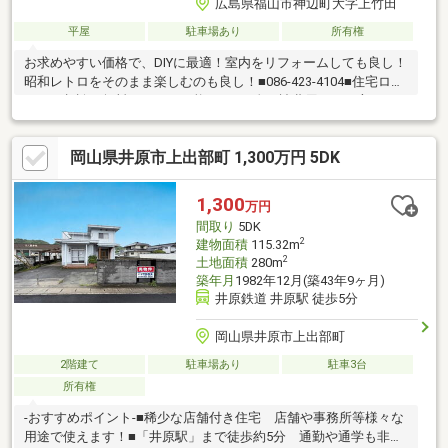
広島県福山市神辺町大字上竹田
平屋
駐車場あり
所有権
お求めやすい価格で、DIYに最適！室内をリフォームしても良し！
昭和レトロをそのまま楽しむのも良し！■086-423-4104■住宅ロー
ンのご相談（無料）からも可能です■頭金・諸費用のない方でも
まずはご相談下さい■低金利で一つにまとめる住宅ローン（引っ
越しを機に車やキャッシング等の個人ローンを住宅ローンで1本
岡山県井原市上出部町 1,300万円 5DK
化）■家電費用や追加工事費を住宅ローンに組みたい方■転職した
ての方■他社でお断りされた方
1,300
万円
間取り
5DK
2
建物面積
115.32m
2
土地面積
280m
築年月
1982年12月(築43年9ヶ月)
井原鉄道 井原駅 徒歩5分
岡山県井原市上出部町
2階建て
駐車場あり
駐車3台
所有権
-おすすめポイント-■稀少な店舗付き住宅 店舗や事務所等様々な
用途で使えます！■「井原駅」まで徒歩約5分 通勤や通学も非常