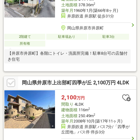
2
土地面積
378.36m
築年月
1960年1月(築66年8ヶ月)
井原鉄道 井原駅 徒歩31分
岡山県井原市井原町
2階建て
駐車場あり
駐車3台
所有権
【井原市井原町】各階にトイレ・洗面所完備！駐車8台可の店舗付
き住宅
岡山県井原市上出部町四季が丘 2,100万円 4LDK
2,100
万円
間取り
4LDK
2
建物面積
116m
2
土地面積
250.49m
築年月
2008年10月(築17年11ヶ月)
井原鉄道 井原駅 バス7分/「四季が
丘団地」バス停 停歩3分