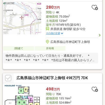
280
万円
間取り
4K
2
建物面積
75.05m
2
土地面積
125m
築年月
1974年9月(築52年)
井原鉄道 御領駅 徒歩12分
その他の交通
広島県福山市神辺町字上御領
2階建て
所有権
物件西側は田んぼになっていて日当たり・通風良好です。 *
*☆* *☆* *☆* *☆* *☆* *当社は不動産の購入からリノベ
ーションまでワンストップでサポートいたします。高い技術力と
デザイン力で失敗しないリフォームを実現。中古物件をリノベ・
リフォームで蘇らせます。物件購入費用とリノベ工事費用を一緒
広島県福山市神辺町字上御領 498万円 7DK
にローンで組む提案も可能です。3Dモデリングでリフォームの完
成予想図を立体的に表現。購入・買い替え・購入+リノベーショ
ンなど、お気軽にご相談ください！お問い合わせは【086-250-
498
万円
9005】または資料請求・来場予約ボタンか
間取り
7DK
ら。 * *☆* *☆* *☆*
2
建物面積
135.16m
2
土地面積
524.88m