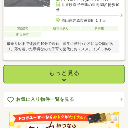
井原鉄道 子守唄の里高屋駅 徒歩10
分
岡山県井原市笹賀町１丁目
2階建て
駐車場あり
所有権
即入居可
最寄り駅まで徒歩約10分で通勤、通学に便利♪近所には公園があ
り、落ち着いた環境なので子育て世代におススメ。イズミゆめタ
ウンまで5分ですので、日用品や必要な物もすぐ買いに行くことが
できます♪
もっと見る
お気に入り物件一覧を見る