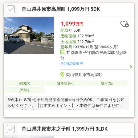
岡山県井原市高屋町 1,099万円 5DK
1,099
万円
間取り
5DK
2
建物面積
132.89m
2
土地面積
212.76m
築年月
1987年12月(築38年9ヶ月)
井原鉄道 子守唄の里高屋駅 徒歩8
分
その他の交通
岡山県井原市高屋町
2階建て
駐車場あり
駐車2台
所有権
8/6(木)～8/9(日)予約制見学会開催※当日予約OK。ご希望日をお知
らせください。【おすすめポイント】・本物件は条件により住宅
ローン減税が適用されます。・耐震適合証明書を取得すれば（要
別途費用）、条件により住宅ローン減税や不動産取得税減税の対
象になります。・雨漏り、構造上主要な部分の欠陥や・腐食、給
岡山県井原市木之子町 1,399万円 3LDK
排水管の故障や漏水についてお引渡しより２年間保証。・シロア
リ防除工事施工後5年間保証。