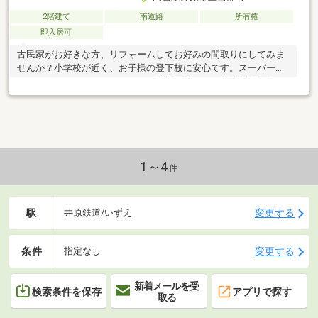
2階建て
南道路
所有権
即入居可
古民家がお好きな方、リフォームしてお好みの間取りにしてみま
せんか？小学校が近く、お子様の登下校に安心です。スーパーや
ドラッグストア、ホームセンター徒歩圏内にあり生活利便良好！
南向きなので日当たり良好です！
1～4
件
駅
変更する
井原鉄道/いずえ
条件
変更する
指定なし
新着メールを受
検索条件を保存
アプリで探す
取る