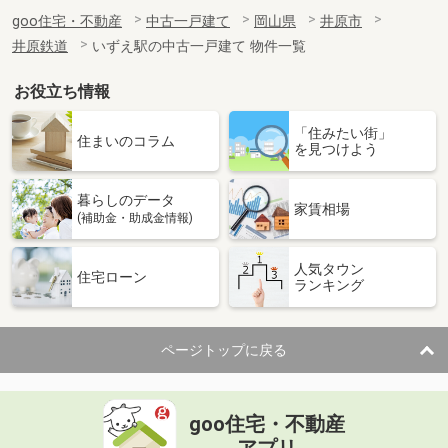
goo住宅・不動産
中古一戸建て
岡山県
井原市
井原鉄道
いずえ駅の中古一戸建て 物件一覧
お役立ち情報
「住みたい街」
住まいのコラム
を見つけよう
暮らしのデータ
家賃相場
(補助金・助成金情報)
人気タウン
住宅ローン
ランキング
ページトップに戻る
goo住宅・不動産
アプリ