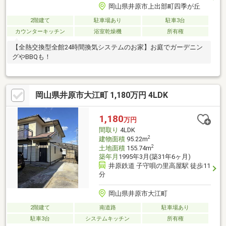
岡山県井原市上出部町四季が丘
2階建て
駐車場あり
駐車3台
カウンターキッチン
浴室乾燥機
所有権
【全熱交換型全館24時間換気システムのお家】お庭でガーデニン
グやBBQも！
岡山県井原市大江町 1,180万円 4LDK
1,180
万円
間取り
4LDK
2
建物面積
95.22m
2
土地面積
155.74m
築年月
1995年3月(築31年6ヶ月)
井原鉄道 子守唄の里高屋駅 徒歩11
分
岡山県井原市大江町
2階建て
南道路
駐車場あり
駐車3台
システムキッチン
所有権