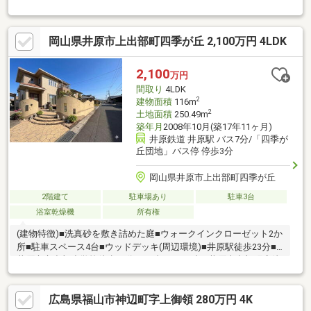
室、整形地、田園風景、庭、シャワー付洗面化粧台、対面式キッ
チン、浴室１坪以上、２階建、オートバス、温水洗浄便座、浴室
に窓、ＴＶモニタ付インターホン、緑豊かな住宅地、ＩＨクッキ
岡山県井原市上出部町四季が丘 2,100万円 4LDK
ングヒーター、平坦地
2,100
万円
間取り
4LDK
2
建物面積
116m
2
土地面積
250.49m
築年月
2008年10月(築17年11ヶ月)
井原鉄道 井原駅 バス7分/「四季が
丘団地」バス停 停歩3分
岡山県井原市上出部町四季が丘
2階建て
駐車場あり
駐車3台
浴室乾燥機
所有権
(建物特徴)■洗真砂を敷き詰めた庭■ウォークインクローゼット2か
所■駐車スペース4台■ウッドデッキ(周辺環境)■井原駅徒歩23分■
井原市立出部小学校徒歩28分■セブン-イレブン 井原上出部町店徒
歩22分
広島県福山市神辺町字上御領 280万円 4K