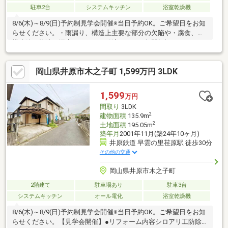
駐車2台
システムキッチン
浴室乾燥機
8/6(木)～8/9(日)予約制見学会開催※当日予約OK。ご希望日をお知
らせください。・雨漏り、構造上主要な部分の欠陥や・腐食、給
排水管の故障や漏水についてお引渡しより２年間保証。・シロア
リ防除工事施工後5年間保証。・耐震適合証明書を取得すれば（要
別途費用）、条件により住宅ローン減税や不動産取得税減税の対
岡山県井原市木之子町 1,599万円 3LDK
象になります。・本物件は条件により住宅ローン減税が適用され
ます。
1,599
万円
間取り
3LDK
2
建物面積
135.9m
2
土地面積
195.05m
築年月
2001年11月(築24年10ヶ月)
井原鉄道 早雲の里荏原駅 徒歩30分
その他の交通
岡山県井原市木之子町
2階建て
駐車場あり
駐車3台
システムキッチン
オール電化
浴室乾燥機
8/6(木)～8/9(日)予約制見学会開催※当日予約OK。ご希望日をお知
らせください。【見学会開催】●リフォーム内容シロアリ工防除