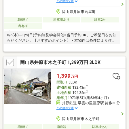
その他の交通
岡山県井原市高屋町
2階建て
駐車場あり
駐車2台
所有権
8/6(木)～8/9(日)予約制見学会開催※当日予約OK。ご希望日をお知
らせください。【おすすめポイント】・本物件は条件により住宅
ローン減税が適用されます。・耐震適合証明書を取得すれば（要
別途費用）、条件により住宅ローン減税や不動産取得税減税の対
象になります。・雨漏り、構造上主要な部分の欠陥や・腐食、給
岡山県井原市木之子町 1,399万円 3LDK
排水管の故障や漏水についてお引渡しより２年間保証。・シロア
リ防除工事施工後5年間保証。
1,399
万円
間取り
3LDK
2
建物面積
132.43m
2
土地面積
194.25m
築年月
1973年5月(築53年4ヶ月)
井原鉄道 早雲の里荏原駅 徒歩30分
その他の交通
岡山県井原市木之子町
2階建て
南道路
駐車場あり