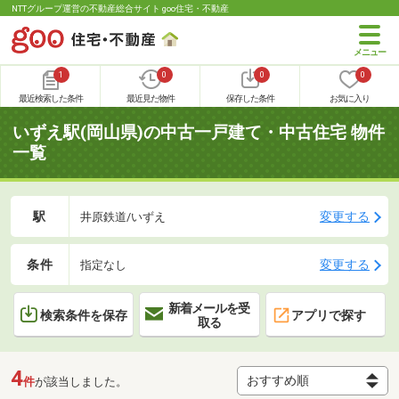
NTTグループ運営の不動産総合サイト goo住宅・不動産
1
0
0
0
最近検索した条件
最近見た物件
保存した条件
お気に入り
いずえ駅(岡山県)の中古一戸建て・中古住宅 物件
一覧
駅
変更する
井原鉄道/いずえ
条件
変更する
指定なし
新着メールを受
検索条件を保存
アプリで探す
取る
4
件
が該当しました。