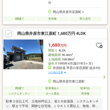
分
岡山県井原市笹賀町１
2階建て
所有権
即入居可
岡山県井原市東江原町 1,680万円 4LDK
1,680
万円
間取り
4LDK
2
建物面積
96.46m
2
土地面積
168.86m
築年月
1995年4月(築31年5ヶ月)
井原鉄道 早雲の里荏原駅 徒歩9分
その他の交通
岡山県井原市東江原町
2階建て
駐車場あり
駐車3台
システムキッチン
オール電化
所有権
駐車３台以上可、土地50坪以上、省エネ給湯器、システムキッチ
ン、駅まで平坦、閑静な住宅地、ＬＤＫ１５畳以上、角地、和