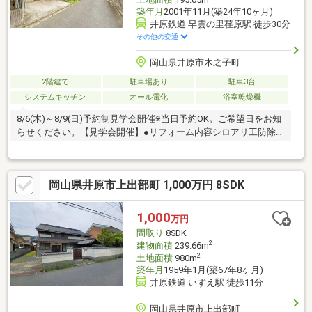
築年月
2001年11月(築24年10ヶ月)
井原鉄道 早雲の里荏原駅 徒歩30分
その他の交通
岡山県井原市木之子町
2階建て
駐車場あり
駐車3台
システムキッチン
オール電化
浴室乾燥機
8/6(木)～8/9(日)予約制見学会開催※当日予約OK。ご希望日をお知
らせください。【見学会開催】●リフォーム内容シロアリ工防除
工事、クリーニング、鍵交換、雨漏り点検、設備点検、照明器具
交換、外壁塗装・雨漏り、構造上主要な部分の欠陥や・腐食、給
排水管の故障や漏水についてお引渡しより２年間保証。・シロア
岡山県井原市上出部町 1,000万円 8SDK
リ防除工事施工後5年間保証。・お客様に合わせたローンの組み方
や金融機関をご提案。住宅ローンが初めての方でもお気軽にご相
談ください。
1,000
万円
間取り
8SDK
2
建物面積
239.66m
2
土地面積
980m
築年月
1959年1月(築67年8ヶ月)
井原鉄道 いずえ駅 徒歩11分
岡山県井原市上出部町