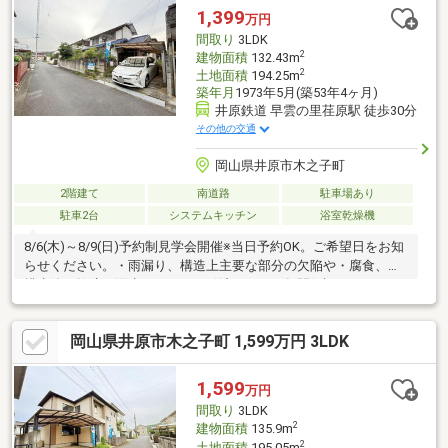
1,399
万円
間取り
3LDK
2
建物面積
132.43m
2
土地面積
194.25m
築年月
1973年5月(築53年4ヶ月)
井原鉄道 早雲の里荏原駅 徒歩30分
その他の交通
岡山県井原市木之子町
2階建て
南道路
駐車場あり
駐車2台
システムキッチン
浴室乾燥機
8/6(木)～8/9(日)予約制見学会開催※当日予約OK。ご希望日をお知
らせください。・雨漏り、構造上主要な部分の欠陥や・腐食、給
排水管の故障や漏水についてお引渡しより２年間保証。・シロア
リ防除工事施工後5年間保証。・耐震適合証明書を取得すれば（要
別途費用）、条件により住宅ローン減税や不動産取得税減税の対
岡山県井原市木之子町 1,599万円 3LDK
象になります。・本物件は条件により住宅ローン減税が適用され
ます。
1,599
万円
間取り
3LDK
2
建物面積
135.9m
2
土地面積
195.05m