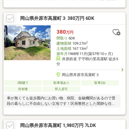
工事、クリーニング、鍵交換、雨漏り点検、設備点検、照明器具
交換、外壁塗装・雨漏り、構造上主要な部分の欠陥や・腐食、給
排水管の故障や漏水についてお引渡しより２年間保証。・シロア
岡山県井原市高屋町３ 380万円 6DK
リ防除工事施工後5年間保証。・お客様に合わせたローンの組み方
や金融機関をご提案。住宅ローンが初めての方でもお気軽にご相
談ください。
380
万円
間取り
6DK
2
建物面積
109.27m
2
土地面積
167.13m
築年月
1968年11月(築57年10ヶ月)
井原鉄道 子守唄の里高屋駅 徒歩5
分
岡山県井原市高屋町３
2階建て
駐車場あり
駐車2台
所有権
即入居可
車が無くても徒歩圏内にお買い物、病院、金融機関があるので普
段の暮らしに不自由しない立地です！区画整然とした閑静な住宅
街です。６DKのゆとりある間取りが魅力の中古住宅です。周辺に
は子育て世代が多く、安心して暮らせる落ち着いた住宅街に位置
しています。徒歩約20分の距離に大きな公園があります。休日の
岡山県井原市高屋町 1,980万円 7LDK
お散歩やジョギングでリフレッシュできますね。