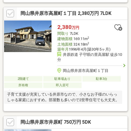
岡山県井原市高屋町１丁目 2,380万円 7LDK
2,380
万円
間取り
7LDK
2
建物面積
169.11m
2
土地面積
324.18m
築年月
1996年4月(築30年5ヶ月)
井原鉄道 子守唄の里高屋駅 徒歩10
分
岡山県井原市高屋町１丁目
2階建て
駐車場あり
駐車3台
所有権
即入居可
子育て支援が充実している井原市なので、小さなお子様のいらっ
しゃる家庭におすすめ。部屋数も多いので2世帯住宅でも大丈夫。
岡山県井原市井原町 750万円 5DK