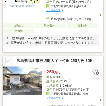
築年月
1975年12月(築50年9ヶ月)
井原鉄道 御領駅 徒歩21分
その他の交通
広島県福山市神辺町字上御領
2階建て
駐車場あり
駐車3台
所有権
☆ 物件特徴 ☆■約158坪の広々とした敷地に建つ6DKの住まい
□ご家族が多い方や、趣味・家庭菜園を楽しみたい方にもおすす
めです。■建物面積約135㎡とゆとりある間取りで、それぞれのプ
ライベート空間もしっかり確保できます。□自然豊かな住環境
で、四季を感じながら落ち着いた暮らしを実現■広い敷地を活か
広島県福山市神辺町大字上竹田 250万円 3DK
した多彩な使い方が可能です。□市街化調整区域のため建築には
条件がありますが、その分ゆとりある住環境が魅力の一邸です。
☆ 周辺環境 ☆・御野小学校：徒歩19分【その他物件のご相
250
万円
談】ご希望の金額、エリアで、毎月の返済など、お客様のニーズ
間取り
3DK
に合った物件を一緒にお探しします。
2
建物面積
62.93m
2
土地面積
119.68m
築年月
1975年3月(築51年6ヶ月)
井原鉄道 御領駅 徒歩3.7km
その他の交通