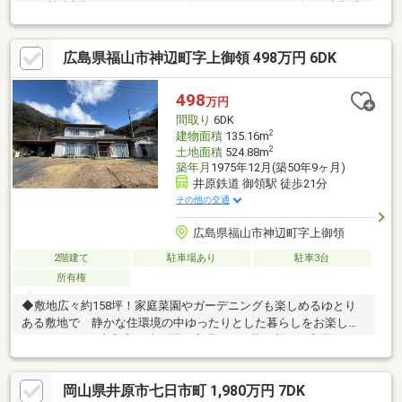
に便利■近隣にスーパーやコンビニ、ドラッグストア有り■出部小
学校まで徒歩約10分 お子様の通学も安心-周辺環境-■なかやま牧
場ハート井原店・・・徒歩約8分■セブンイレブン井原上出部
広島県福山市神辺町字上御領 498万円 6DK
店・・・徒歩約1分■ZAGZAG井原笹賀店・・・徒歩約7分■ホーム
センターユーホー井原店・・・徒歩約12分■井原市立出部小学
校・・・徒歩約7分■井原市役所・・・徒歩約7分■「井原
498
万円
駅」・・・徒歩約5分
間取り
6DK
2
建物面積
135.16m
2
土地面積
524.88m
築年月
1975年12月(築50年9ヶ月)
井原鉄道 御領駅 徒歩21分
その他の交通
広島県福山市神辺町字上御領
2階建て
駐車場あり
駐車3台
所有権
◆敷地広々約158坪！家庭菜園やガーデニングも楽しめるゆとり
ある敷地で 静かな住環境の中ゆったりとした暮らしをお楽しみ
いただけます♪◆和室の続き間や広縁のある落ち着いた和風住
宅。母屋とは別に平屋の建物もあり 二世帯住宅や趣味のお部
屋、在宅ワークスペースなど多用途にご活用可能です。◆ガレー
岡山県井原市七日市町 1,980万円 7DK
ジも備えており 雨風を防ぎながら荷物の保管スペースとして利