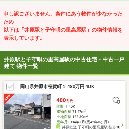
申し訳ございません。条件にあう物件が少なかった
ため
以下は「井原駅と子守唄の里高屋駅」の物件情報を
表示しています。
井原駅と子守唄の里高屋駅の中古住宅・中古一戸
建て 物件一覧
岡山県井原市笹賀町１ 480万円 4DK
480
万円
間取り
4DK
2
建物面積
71.47m
2
土地面積
122.39m
築年月
1984年1月(築42年8ヶ月)
井原鉄道 子守唄の里高屋駅 徒歩10