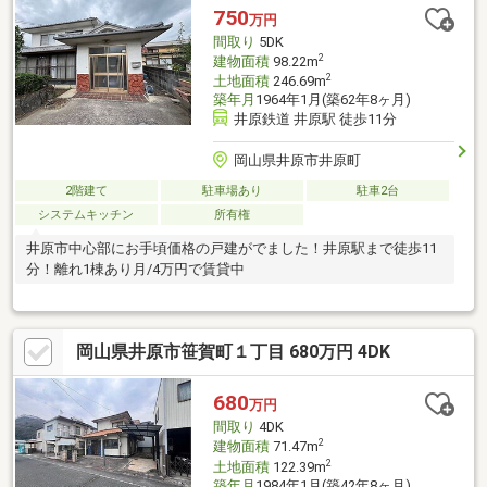
750
万円
間取り
5DK
2
建物面積
98.22m
2
土地面積
246.69m
築年月
1964年1月(築62年8ヶ月)
井原鉄道 井原駅 徒歩11分
岡山県井原市井原町
2階建て
駐車場あり
駐車2台
システムキッチン
所有権
井原市中心部にお手頃価格の戸建がでました！井原駅まで徒歩11
分！離れ1棟あり月/4万円で賃貸中
岡山県井原市笹賀町１丁目 680万円 4DK
680
万円
間取り
4DK
2
建物面積
71.47m
2
土地面積
122.39m
築年月
1984年1月(築42年8ヶ月)