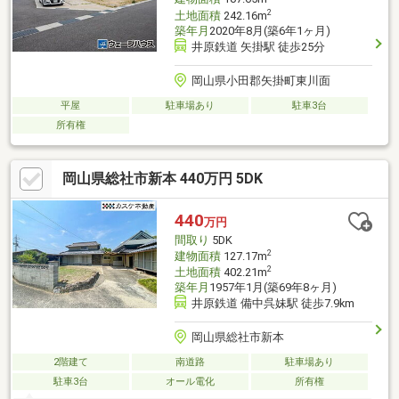
2
土地面積
242.16m
築年月
2020年8月(築6年1ヶ月)
井原鉄道 矢掛駅 徒歩25分
岡山県小田郡矢掛町東川面
平屋
駐車場あり
駐車3台
所有権
岡山県総社市新本 440万円 5DK
440
万円
間取り
5DK
2
建物面積
127.17m
2
土地面積
402.21m
築年月
1957年1月(築69年8ヶ月)
井原鉄道 備中呉妹駅 徒歩7.9km
岡山県総社市新本
2階建て
南道路
駐車場あり
駐車3台
オール電化
所有権