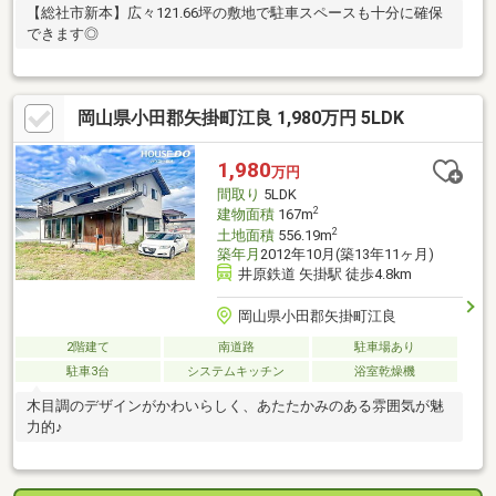
【総社市新本】広々121.66坪の敷地で駐車スペースも十分に確保
できます◎
岡山県小田郡矢掛町江良 1,980万円 5LDK
1,980
万円
間取り
5LDK
2
建物面積
167m
2
土地面積
556.19m
築年月
2012年10月(築13年11ヶ月)
井原鉄道 矢掛駅 徒歩4.8km
岡山県小田郡矢掛町江良
2階建て
南道路
駐車場あり
駐車3台
システムキッチン
浴室乾燥機
木目調のデザインがかわいらしく、あたたかみのある雰囲気が魅
力的♪