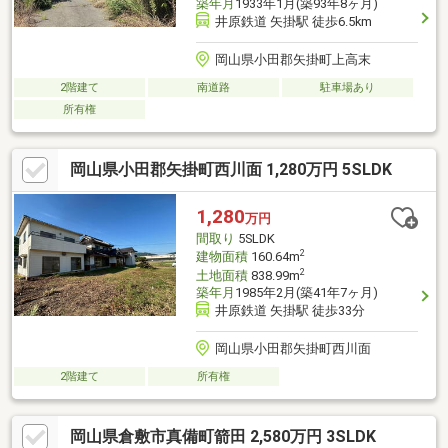
築年月
1933年1月(築93年8ヶ月)
井原鉄道 矢掛駅 徒歩6.5km
岡山県小田郡矢掛町上高末
2階建て
南道路
駐車場あり
所有権
岡山県小田郡矢掛町西川面 1,280万円 5SLDK
1,280
万円
間取り
5SLDK
2
建物面積
160.64m
2
土地面積
838.99m
築年月
1985年2月(築41年7ヶ月)
井原鉄道 矢掛駅 徒歩33分
岡山県小田郡矢掛町西川面
2階建て
所有権
岡山県倉敷市真備町箭田 2,580万円 3SLDK