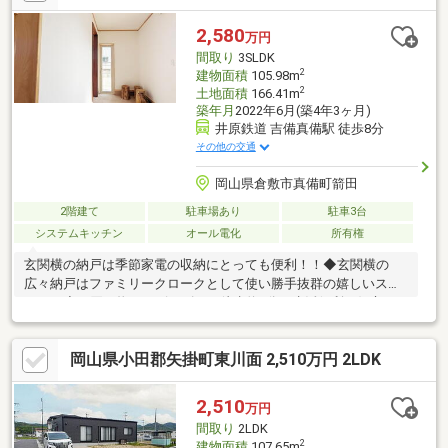
2,580
万円
間取り
3SLDK
2
建物面積
105.98m
2
土地面積
166.41m
築年月
2022年6月(築4年3ヶ月)
井原鉄道 吉備真備駅 徒歩8分
その他の交通
岡山県倉敷市真備町箭田
2階建て
駐車場あり
駐車3台
システムキッチン
オール電化
所有権
玄関横の納戸は季節家電の収納にとっても便利！！◆玄関横の
広々納戸はファミリークロークとして使い勝手抜群の嬉しいスペ
ース！◆お買い物 ハピーズまで徒歩約3分で生活便利で好立
地！◆2階には3帖のウォークインクローゼットも完備！収納豊富
で暮らしやすいお家◆吉備真備駅・真備支所も近く便利です。・
岡山県小田郡矢掛町東川面 2,510万円 2LDK
IHクッキングヒーター・エコキュート460リットルご案内はいつで
も予約可能です。現地集合・現地解散もちろんOK！【実際に見
て、触れて、この家の持ち味をご体感ください】
2,510
万円
間取り
2LDK
2
建物面積
107.65m