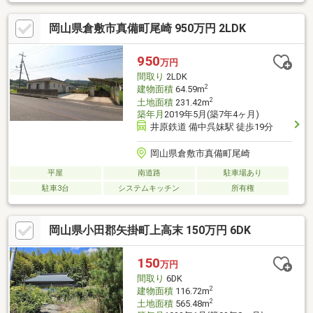
辺環境も充実した生活便利な立地便利さと落ち着きを兼ね備えた
住環境を、ぜひ現地でご覧ください。
岡山県倉敷市真備町尾崎 950万円 2LDK
950
万円
間取り
2LDK
2
建物面積
64.59m
2
土地面積
231.42m
築年月
2019年5月(築7年4ヶ月)
井原鉄道 備中呉妹駅 徒歩19分
岡山県倉敷市真備町尾崎
平屋
南道路
駐車場あり
駐車3台
システムキッチン
所有権
岡山県小田郡矢掛町上高末 150万円 6DK
150
万円
間取り
6DK
2
建物面積
116.72m
2
土地面積
565.48m