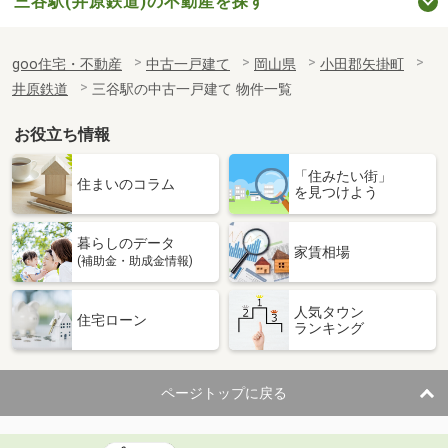
三谷駅(井原鉄道)の不動産を探す
goo住宅・不動産
中古一戸建て
岡山県
小田郡矢掛町
井原鉄道
三谷駅の中古一戸建て 物件一覧
お役立ち情報
「住みたい街」
住まいのコラム
を見つけよう
暮らしのデータ
家賃相場
(補助金・助成金情報)
人気タウン
住宅ローン
ランキング
ページトップに戻る