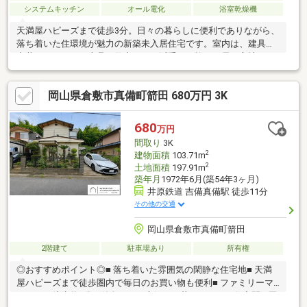
システムキッチン
オール電化
浴室乾燥機
天満屋ハピーズまで徒歩3分。日々の暮らしに便利でありながら、
落ち着いた住環境が魅力の新築未入居住宅です。室内は、建具や
内装にこだわった上品な仕上がり。派手さを抑え、長く心地よく
住み続けられる空間となっています。駐車スペースもゆとりがあ
り、来客時にも安心。これからの暮らしを、穏やかに大切に過ご
岡山県倉敷市真備町箭田 680万円 3K
したい方におすすめの一邸です。◆住宅ローンサポート◆資金計
画から丁寧にご説明します。数ある物件の中からご覧いただきあ
りがとうございます。「相談してよかった」そう思っていただけ
680
万円
る時間を大切にしています。 30年分のありがとうをこめて。暮
間取り
3K
らしのそばに協立土地建物
2
建物面積
103.71m
2
土地面積
197.91m
築年月
1972年6月(築54年3ヶ月)
井原鉄道 吉備真備駅 徒歩11分
その他の交通
岡山県倉敷市真備町箭田
2階建て
駐車場あり
所有権
◎おすすめポイント◎■ 落ち着いた雰囲気の閑静な住宅地■ 天満
屋ハピーズまで徒歩圏内で毎日のお買い物も便利■ ファミリーマ
ートまで徒歩約5分■ 単身からご夫婦まで暮らしやすい住空間■ 周