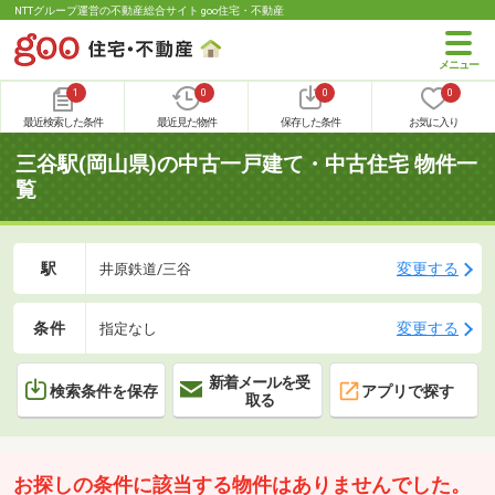
NTTグループ運営の不動産総合サイト goo住宅・不動産
1
0
0
0
最近検索した条件
最近見た物件
保存した条件
お気に入り
三谷駅(岡山県)の中古一戸建て・中古住宅 物件一
覧
駅
変更する
井原鉄道/三谷
条件
変更する
指定なし
新着メールを受
検索条件を保存
アプリで探す
取る
お探しの条件に該当する物件はありませんでした。