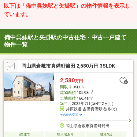
以下は「備中呉妹駅と矢掛駅」の物件情報を表示し
ています。
備中呉妹駅と矢掛駅の中古住宅・中古一戸建て
物件一覧
岡山県倉敷市真備町箭田 2,580万円 3SLDK
2,580
万円
間取り
3SLDK
2
建物面積
105.98m
2
土地面積
166.41m
築年月
2022年7月(築4年2ヶ月)
井原鉄道 吉備真備駅 徒歩8分
その他の交通
岡山県倉敷市真備町箭田
2階建て
駐車場あり
駐車3台