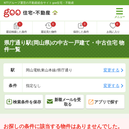
NTTグループ運営の不動産総合サイト goo住宅・不動産
1
0
0
0
最近検索した条件
最近見た物件
保存した条件
お気に入り
県庁通り駅(岡山県)の中古一戸建て・中古住宅 物
件一覧
駅
変更する
岡山電軌東山本線/県庁通り
条件
変更する
指定なし
新着メールを受
検索条件を保存
アプリで探す
取る
お探しの条件に該当する物件はありませんでした。