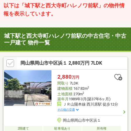
以下は「城下駅と西大寺町ハレノワ前駅」の物件情
報を表示しています。
城下駅と西大寺町ハレノワ前駅の中古住宅・中古
一戸建て 物件一覧
岡山県岡山市中区浜１ 2,880万円 7LDK
2,880
万円
間取り
7LDK
2
建物面積
167.82m
2
土地面積
270m
築年月
1989年3月(築37年6ヶ月)
ＪＲ山陽本線 西川原駅 徒歩12分
その他の交通
岡山県岡山市中区浜１
2階建て
駐車場あり
所有権