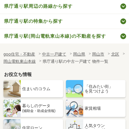
県庁通り駅周辺の路線から探す
県庁通り駅の特集から探す
県庁通り駅(岡山電軌東山本線)の不動産を探す
goo住宅・不動産
中古一戸建て
岡山県
岡山市
北区
岡山電軌東山本線
県庁通り駅の中古一戸建て 物件一覧
お役立ち情報
「住みたい街」
住まいのコラム
を見つけよう
暮らしのデータ
家賃相場
(補助金・助成金情報)
人気タウン
住宅ローン