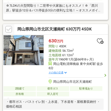
☆7LDKの大型間取り！二世帯や大家族にもオススメ！☆「西川
原」駅徒歩12分＆バス停徒歩3分の便利な立地！～オススメポイ
ント～～オススメポイント～・敷地面積約77坪！ガーデニングや
家庭菜園も楽しめそうです！・スーパー・保育園・郵便局など生
活施設が徒歩圏内！・岡山市中心部へのアクセスも良好で通勤・
岡山県岡山市北区天瀬南町 630万円 4SDK
通学にも便利！～周辺環境～・天満屋ハピータウン原尾島店まで
徒歩15分（約1154m）・宇野小学校まで徒歩18分（約1431m）・
操山中学校まで徒歩24分（約1846m）＼ネットで簡単見学予約！
630
万円
／【見学予約する】より、お好きなタイミングでご予約いただけ
間取り
4SDK
ます
2
建物面積
56.72m
2
土地面積
61.12m
築年月
1960年1月(築66年8ヶ月)
岡山電軌清輝橋線 東中央町駅 徒歩
6分
その他の交通
岡山県岡山市北区天瀬南町
2階建て
都市ガス
駐車場あり
所有権
即入居可
・都市ガス・バストイレ別・上水道、下水道有・屋根裏収納付 ・
価格応相談