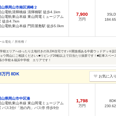
岡山県岡山市南区洲崎２
岡山電軌清輝橋線 清輝橋駅 徒歩4.1km
7,900
3SL
岡山電軌東山本線 東山岡電ミュージアム
万円
184.6
 徒歩4.7km
岡山電軌東山本線 門田屋敷駅 徒歩5.0km
ール電化
所有権
学校エリアへゆったり土地付きの3LDK住宅です♪※開放感ある中庭ウッドデッキ設
ョウ岡山にご相談ください♪■リビング26帖以上で日当たり抜群です！■駐車スペー
福小学校＆福浜中学校 エリアです！
8万円 8DK
お気に入
岡山県岡山市中区湊
1,798
8D
岡山電軌東山本線 東山岡電ミュージアム
万円
230.6
駅 バス3分/「池の内」バス停 停歩9分