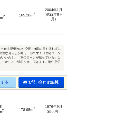
2004年1月
2
(築22年8ヶ
165.28m
2
6m
月)
立させる理想的な住空間！■雨の日も濡れずに
快適な暮らしが叶う一邸です！《住宅ローン
がいいの？」「車のローンが残っている」な
しっかりとご対応させて頂きます。物件見学
をする
お問い合わせ(無料)
DK
1976年9月
2
178.95m
2
(築50年)
m