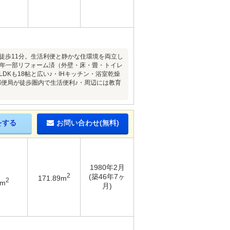
徒歩11分。生活利便と静かな住環境を両立し
1年一部リフォーム済（外壁・床・畳・トイレ
DKも18帖と広い♪・IHキッチン・浴室乾燥
郵便局が徒歩圏内で生活便利♪・周辺には教育
をする
お問い合わせ(無料)
1980年2月
2
(築46年7ヶ
171.89m
2
6m
月)