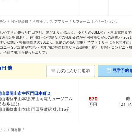
チン
浴室乾燥機
所有権
バリアフリー
リフォームリノベーション
しやすさが整った門田本町。陽だまりが似合う、ゆとりの3SLDK」・東山電停まで
震適合証明書あり。住宅ローン控除などの税制優遇が利用可能な安心の建物♪・202
すい状態♪・軽量鉄骨造の3SLDK。収納力の高い間取りでファミリーにもおすすめ♪L
コニーなど設備が充実♪・敷地内に軽自動車なら2台駐車可能♪・病院・コンビニ・
、子育て環境も整ったエリア♪
円 他
見学予約
お気に入りに追加
岡山県岡山市中区門田本町２
670
他
岡山電軌東山本線 東山岡電ミュージアム
駅 徒歩12分
万円
141.1
岡山電軌東山本線 門田屋敷駅 徒歩15分
チン
所有権