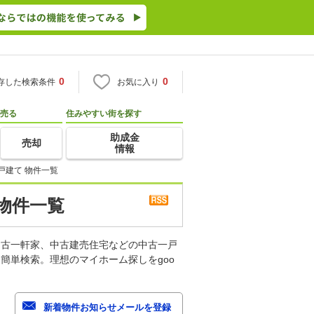
0
0
存した検索条件
お気に入り
売る
住みやすい街を探す
助成金
売却
情報
戸建て 物件一覧
物件一覧
中古一軒家、中古建売住宅などの中古一戸
簡単検索。理想のマイホーム探しをgoo