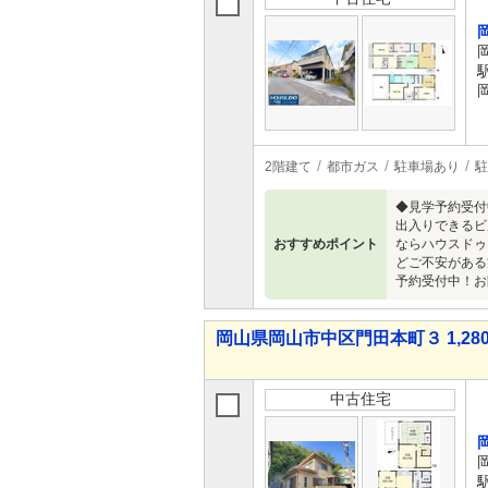
2階建て
都市ガス
駐車場あり
駐
◆見学予約受付
出入りできるビ
おすすめポイント
ならハウスドゥ
どご不安がある
予約受付中！お
岡山県岡山市中区門田本町３ 1,280
中古住宅