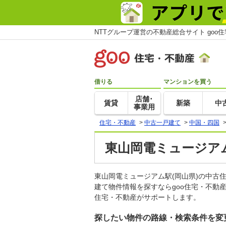
NTTグループ運営の不動産総合サイト goo
借りる
マンションを買う
店舗･
賃貸
新築
中
事業用
住宅・不動産
>
中古一戸建て
>
中国・四国
東山岡電ミュージアム
東山岡電ミュージアム駅(岡山県)の中
建て物件情報を探すならgoo住宅・不動
住宅・不動産がサポートします。
探したい物件の路線・検索条件を変