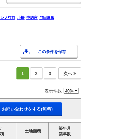
ハレノワ前
小橋
中納言
門田屋敷
この条件を保存
1
2
3
次へ
表示件数
・お問い合わせをする(無料)
り
築年月
土地面積
積
築年数