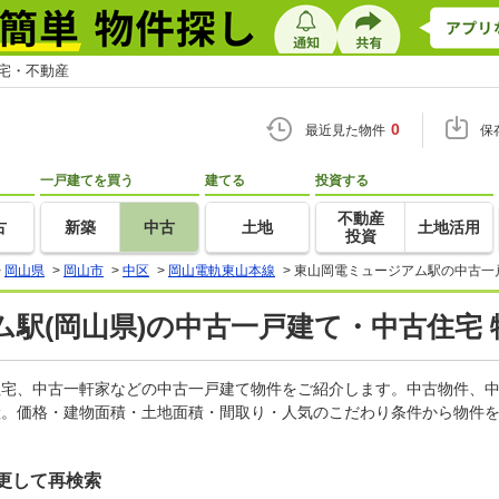
住宅・不動産
0
最近見た物件
保
一戸建てを買う
建てる
投資する
不動産
古
新築
中古
土地
土地活用
投資
>
岡山県
>
岡山市
>
中区
>
岡山電軌東山本線
>
東山岡電ミュージアム駅の中古一
駅(岡山県)の中古一戸建て・中古住宅 
古住宅、中古一軒家などの中古一戸建て物件をご紹介します。中古物件、
産。価格・建物面積・土地面積・間取り・人気のこだわり条件から物件を
更して再検索