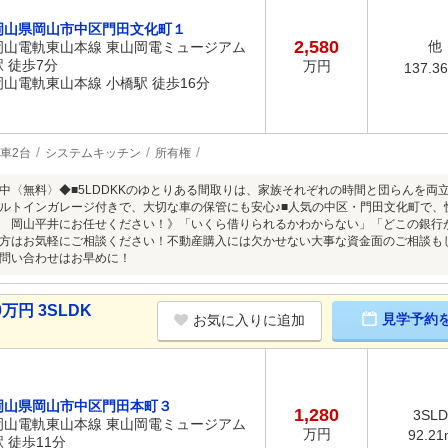
岡山県岡山市中区門田文化町１
2,580
他
岡山電軌東山本線 東山岡電ミュージアム
駅 徒歩7分
万円
137.3
岡山電軌東山本線 小橋駅 徒歩16分
車2台
システムキッチン
所有権
中〈無料〉◆■5LDDKKのゆとりある間取りは、家族それぞれの時間と団らんを両
ルトインガレージ付きで、大切な車の保管にも安心♪■人気の中区・門田文化町で、
 岡山平井にお任せください！》「いくら借りられるかわからない」「どこの銀行
方はお気軽にご相談ください！不動産購入には欠かせない大事な資金面のご相談も
問い合わせはお早めに！
万円 3SLDK
見学予約
お気に入りに追加
岡山県岡山市中区門田本町３
1,280
3SL
岡山電軌東山本線 東山岡電ミュージアム
万円
92.21
駅 徒歩11分