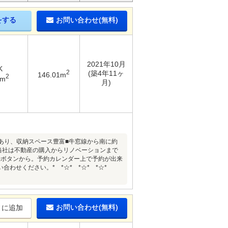
をする
お問い合わせ(無料)
2021年10月
K
2
(築4年11ヶ
146.01m
2
9m
月)
あり、収納スペース豊富■牛窓線から南に約
 *当社は不動産の購入からリノベーションまで
予約ボタンから。予約カレンダー上で予約が出来
わせください。* *☆* *☆* *☆*
お問い合わせ(無料)
りに追加