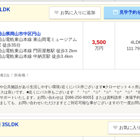
LDK
見学予約
お気に入りに追加
岡山県岡山市中区円山
岡山電軌東山本線 東山岡電ミュージアム
3,500
4LD
駅 徒歩35分
万円
111.7
岡山電軌東山本線 門田屋敷駅 徒歩3.2km
岡山電軌東山本線 中納言駅 徒歩3.4km
車2台
所有権
や公共施設があり生活しやすい環境♪近くにバス停ございます■クローゼット４ヶ所
スは良いです。■近くにバス停もございます * *☆* *☆* *☆* *☆* *☆*
サポートいたします。お問い合わせは【086-250-9005】または資料請求・来場
ましても、お問い合わせいただけますとご対応可能な事がございますので一度お問い合
3SLDK
お気に入