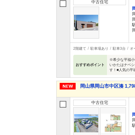
中古住宅
駅
2階建て
駐車場あり
駐車3台
オ
※希少な平福小
おすすめポイント
いかたはナベシ
す！■人気の平
岡山県岡山市中区湊 1,79
中古住宅