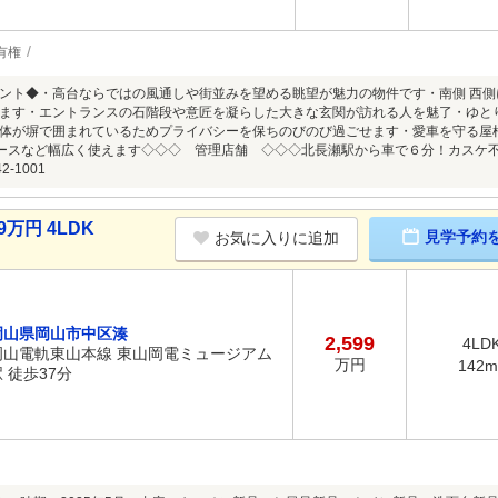
有権
ント◆・高台ならではの風通しや街並みを望める眺望が魅力の物件です・南側 西
ます・エントランスの石階段や意匠を凝らした大きな玄関が訪れる人を魅了・ゆと
体が塀で囲まれているためプライバシーを保ちのびのび過ごせます・愛車を守る屋
ペースなど幅広く使えます◇◇◇ 管理店舗 ◇◇◇北長瀬駅から車で６分！カスケ不動産 
2-1001
9万円 4LDK
見学予約
お気に入りに追加
岡山県岡山市中区湊
2,599
4LD
岡山電軌東山本線 東山岡電ミュージアム
万円
142m
 徒歩37分