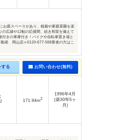
側にお庭スペースがあり、植栽や家庭菜園を楽
りの広縁や12帖の応接間、続き和室を備えて
根付きの車庫付き！バイクや自転車置き場と
岡山店≫0120-677-588業者の方はこ
をする
お問い合わせ(無料)
1996年4月
K
2
(築30年5ヶ
171.94m
2
月)