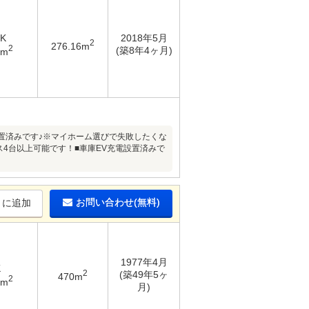
DK
2018年5月
2
276.16m
2
(築8年4ヶ月)
5m
置済みです♪※マイホーム選びで失敗したくな
ス4台以上可能です！■車庫EV充電設置済みで
お問い合わせ(無料)
りに追加
1977年4月
K
2
(築49年5ヶ
470m
2
2m
月)