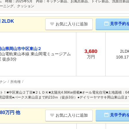
ム 時期：2025年5月 内容：キッチン新品、お風呂新品、トイレ新品、洗面台新
ーニング、クッション
2LDK
見学予約
お気に入りに追加
岡山県岡山市中区東山２
3,680
2LD
岡山電軌東山本線 東山岡電ミュージアム
万円
108.1
駅 徒歩3分
チン
所有権
！■中区東山２丁目■２ＬＤＫ■太陽光4.98Kw搭載■オール電化住宅■土地面積：64.57
坪）周辺環境●パークス東山店まで約210ｍ（徒歩3分）●デイリーヤマサキ岡山東山店ま
80万円 他
見学予約
お気に入りに追加