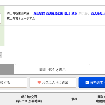
岡山電軌東山本線：
岡山駅前
西川緑道公園
柳川
城下
県庁通り
西大寺町
東山岡電ミュージアム
間取り図付き表示
お気に入りに追加
資料請求
所在地/交通
間取
価格
（駅/バス 所要時間）
建物面