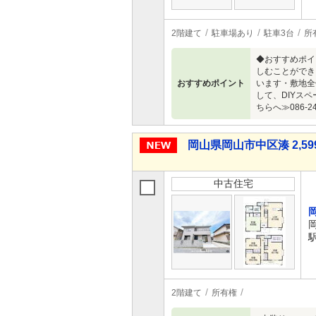
2階建て
駐車場あり
駐車3台
所
◆おすすめポイ
しむことができ
おすすめポイント
います・敷地全
して、DIYス
ちらへ≫086-24
岡山県岡山市中区湊 2,59
中古住宅
駅
2階建て
所有権