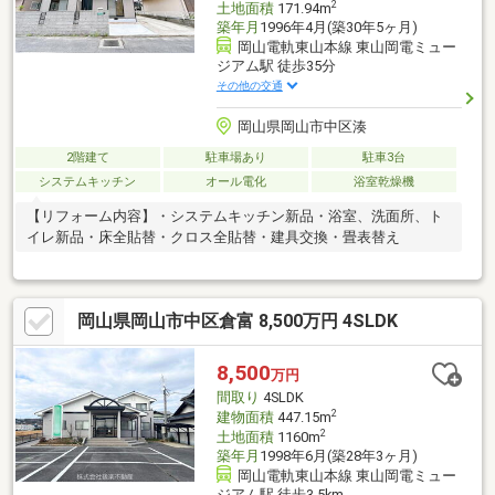
2
土地面積
171.94m
築年月
1996年4月(築30年5ヶ月)
岡山電軌東山本線 東山岡電ミュー
ジアム駅 徒歩35分
その他の交通
岡山県岡山市中区湊
2階建て
駐車場あり
駐車3台
システムキッチン
オール電化
浴室乾燥機
【リフォーム内容】・システムキッチン新品・浴室、洗面所、ト
イレ新品・床全貼替・クロス全貼替・建具交換・畳表替え
岡山県岡山市中区倉富 8,500万円 4SLDK
8,500
万円
間取り
4SLDK
2
建物面積
447.15m
2
土地面積
1160m
築年月
1998年6月(築28年3ヶ月)
岡山電軌東山本線 東山岡電ミュー
ジアム駅 徒歩3.5km