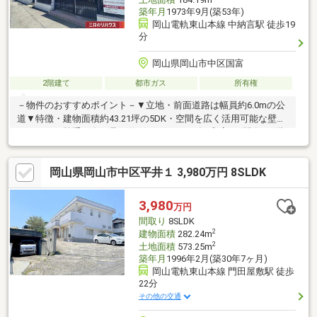
築年月
1973年9月(築53年)
岡山電軌東山本線 中納言駅 徒歩19
分
岡山県岡山市中区国富
2階建て
都市ガス
所有権
－物件のおすすめポイント－▼立地・前面道路は幅員約6.0mの公
道▼特徴・建物面積約43.21坪の5DK・空間を広く活用可能な壁付
キッチン、勝手口有・足を伸ばしてくつろげる和室が2間有・2階
南西側洋室には専用の玄関があり、多目的に利用可能・トイレを2
箇所に設置(1箇所は外部)・駐車スペース1台分有(車種制限有)▼周
岡山県岡山市中区平井１ 3,980万円 8SLDK
辺環境・浜公園 徒歩2分(約160m)・ファミリーマート岡山国富店
徒歩4分(約320m)・ウエルシア岡山浜店 徒歩7分(約550m)■ ご希望
の住まい探しをお手伝いします ━━━━━・・・物件の詳細・ご
3,980
万円
相談はお気軽にお問い合わせください。
間取り
8SLDK
2
建物面積
282.24m
2
土地面積
573.25m
築年月
1996年2月(築30年7ヶ月)
岡山電軌東山本線 門田屋敷駅 徒歩
22分
その他の交通