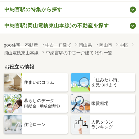
中納言駅の特集から探す
中納言駅(岡山電軌東山本線)の不動産を探す
goo住宅・不動産
中古一戸建て
岡山県
岡山市
中区
岡山電軌東山本線
中納言駅の中古一戸建て 物件一覧
お役立ち情報
「住みたい街」
住まいのコラム
を見つけよう
暮らしのデータ
家賃相場
(補助金・助成金情報)
人気タウン
住宅ローン
ランキング