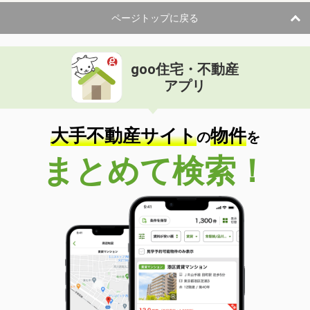
ページトップに戻る
goo住宅・不動産
アプリ
大手不動産サイト
物件
の
を
まとめて検索！