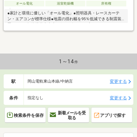
オール電化
浴室乾燥機
所有権
●家計と環境に優しい「オール電化」●照明器具・レースカーテ
ン・エアコンが標準仕様●地震の揺れ幅を95％低減できる制震装
置ミライエ標準搭載◆◇◆ 住まい探しの不安、スイキュウにお
話ししてもらえませんか？ ◆◇◆「初めての住まい探し、なに
から始めればいいのかわからない」 そんな不安に寄り添ってご
提案したいと思っています。ご家族の今や未来のこと、ご家族で
叶えたい夢や将来の目標など、ぜひスイキュウにお話ししてくだ
さい。スタッフが心をこめてご対応させていただきます。県内幅
広く対応しております。ぜひお気軽にお問い合わせくださいま
1～14
件
せ。
駅
変更する
岡山電軌東山本線/中納言
条件
変更する
指定なし
新着メールを受
検索条件を保存
アプリで探す
取る