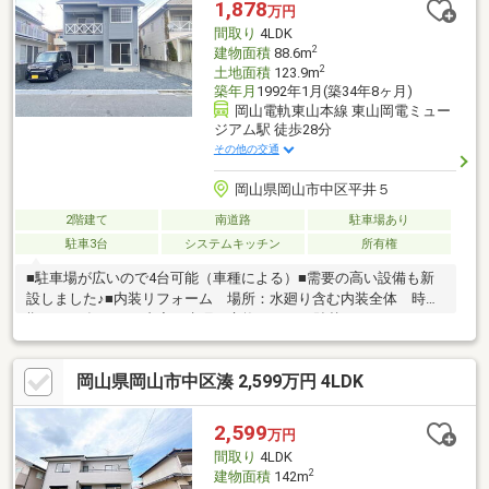
1,878
万円
間取り
4LDK
2
建物面積
88.6m
2
土地面積
123.9m
築年月
1992年1月(築34年8ヶ月)
岡山電軌東山本線 東山岡電ミュー
ジアム駅 徒歩28分
その他の交通
岡山県岡山市中区平井５
2階建て
南道路
駐車場あり
駐車3台
システムキッチン
所有権
■駐車場が広いので4台可能（車種による）■需要の高い設備も新
設しました♪■内装リフォーム 場所：水廻り含む内装全体 時
期：2025年12月 内容：水廻り交換、クロス貼替、フロアタイル
上貼り等■外装リフォーム 場所：外壁・屋根、バルコニー 時
期：2025年12月 内容：塗装、防水■土地合計２筆（すべて宅
岡山県岡山市中区湊 2,599万円 4LDK
地）
2,599
万円
間取り
4LDK
2
建物面積
142m