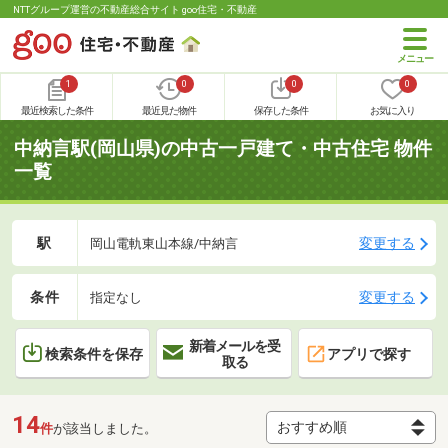
NTTグループ運営の不動産総合サイト goo住宅・不動産
1
0
0
0
最近検索した条件
最近見た物件
保存した条件
お気に入り
中納言駅(岡山県)の中古一戸建て・中古住宅 物件
一覧
駅
変更する
岡山電軌東山本線/中納言
条件
変更する
指定なし
新着メールを受
検索条件を保存
アプリで探す
取る
14
件
が該当しました。