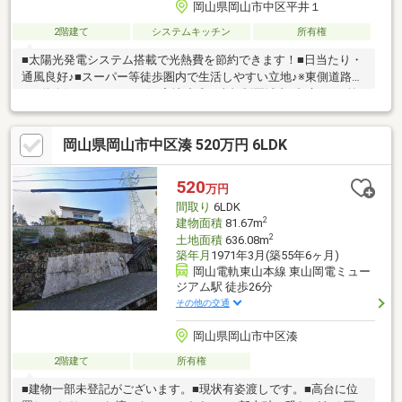
岡山県岡山市中区平井１
2階建て
システムキッチン
所有権
■太陽光発電システム搭載で光熱費を節約できます！■日当たり・
通風良好♪■スーパー等徒歩圏内で生活しやすい立地♪※東側道路：
2項道路(セットバック要)※宅地造成工事規制区域内※都市ガス/前
面有/引込無 * *☆* *☆* *☆* *☆* *☆* *当社は不動産
の購入からリノベーションまでワンストップでサポートいたしま
岡山県岡山市中区湊 520万円 6LDK
す。お問い合わせは【086-250-9005】または資料請求・来場予約
ボタンから。予約カレンダー上で予約が出来ない日程に関しまし
ても、お問い合わせいただけますとご対応可能な事がございます
520
万円
ので一度お問い合わせください。* *☆* *☆* *☆* *☆* *
間取り
6LDK
2
建物面積
81.67m
2
土地面積
636.08m
築年月
1971年3月(築55年6ヶ月)
岡山電軌東山本線 東山岡電ミュー
ジアム駅 徒歩26分
その他の交通
岡山県岡山市中区湊
2階建て
所有権
■建物一部未登記がございます。■現状有姿渡しです。■高台に位