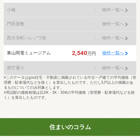
小橋
-
物件一覧へ
門田屋敷
-
物件一覧へ
西大寺町ハレノワ前
-
物件一覧へ
2,540
東山岡電ミュージアム
物件一覧へ
万円
県庁通り
-
物件一覧へ
※このデータはgoo住宅・不動産に掲載されている中古一戸建ての平均価格（管
理費・駐車場代などを除く）を算出したものです。ただし5戸以上の掲載があ
るものについてのみ対象とします。
※周辺駅の価格相場は2LDK・3K・3DKの平均価格（管理費・駐車場代などを除
く）を算出したものです。
住まいのコラム