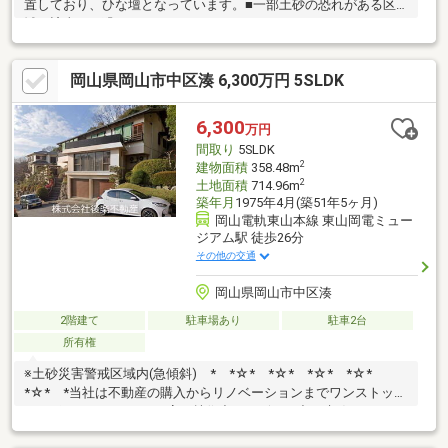
置しており、ひな壇となっています。■一部土砂の恐れがある区
域に該当する恐れがあります。
岡山県岡山市中区湊 6,300万円 5SLDK
6,300
万円
間取り
5SLDK
2
建物面積
358.48m
2
土地面積
714.96m
築年月
1975年4月(築51年5ヶ月)
岡山電軌東山本線 東山岡電ミュー
ジアム駅 徒歩26分
その他の交通
岡山県岡山市中区湊
2階建て
駐車場あり
駐車2台
所有権
※土砂災害警戒区域内(急傾斜) * *☆* *☆* *☆* *☆*
*☆* *当社は不動産の購入からリノベーションまでワンストップ
でサポートいたします。高い技術力とデザイン力で失敗しないリ
フォームを実現。中古物件をリノベ・リフォームで蘇らせます。