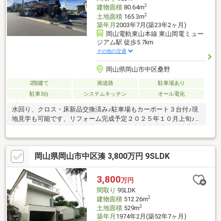
2
建物面積
80.64m
2
土地面積
165.3m
築年月
2003年7月(築23年2ヶ月)
岡山電軌東山本線 東山岡電ミュー
ジアム駅 徒歩5.7km
その他の交通
岡山県岡山市中区桑野
2階建て
南道路
駐車場あり
駐車3台
システムキッチン
オール電化
水回り、クロス・床新品交換済み♪駐車場もカーポート３台付♪現
地見学も可能です、リフォーム完成予定２０２５年１０月上旬♪
操南小学校まで徒歩約２０分（1600ｍ）、操南中学校まで徒歩約
１６分（約1200ｍ）
岡山県岡山市中区湊 3,800万円 9SLDK
3,800
万円
間取り
9SLDK
2
建物面積
512.26m
2
土地面積
529m
築年月
1974年2月(築52年7ヶ月)