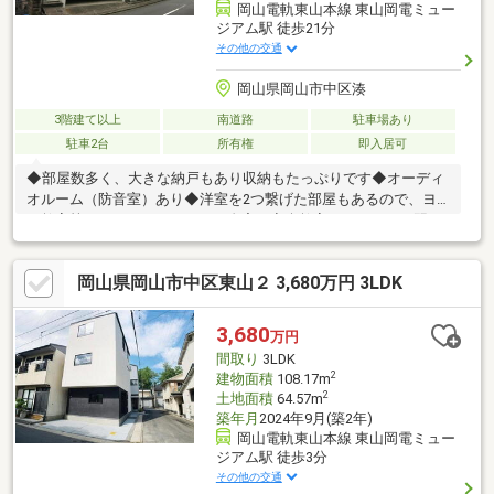
岡山電軌東山本線 東山岡電ミュー
ジアム駅 徒歩21分
その他の交通
岡山県岡山市中区湊
3階建て以上
南道路
駐車場あり
駐車2台
所有権
即入居可
◆部屋数多く、大きな納戸もあり収納もたっぷりです◆オーディ
オルーム（防音室）あり◆洋室を2つ繋げた部屋もあるので、ヨ
ガ教室等もできそうです！ ご自宅で音楽教室やいろいろな習い
事教室、趣味に映画鑑賞もいいですね◆小学校は少し遠いです。
高台に位置していますので足腰はしっかり鍛えられます※ハザー
岡山県岡山市中区東山２ 3,680万円 3LDK
ドマップによる被害想定のない場所です・お急ぎの場合や当日の
予約はお電話ください。ご対応可能な時もございます。
3,680
万円
間取り
3LDK
2
建物面積
108.17m
2
土地面積
64.57m
築年月
2024年9月(築2年)
岡山電軌東山本線 東山岡電ミュー
ジアム駅 徒歩3分
その他の交通