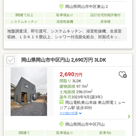
岡山県岡山市中区東山２
3階建て以上
駐車場あり
設計住宅性能評価付
システムキッチン
浴室乾燥機
所有権
地盤調査済、即引渡可、システムキッチン、浴室乾燥機、全居室
収納、ＬＤＫ１５畳以上、シャワー付洗面化粧台、対面式キッチ
ン、トイレ２ヶ所、浴室１坪以上、南面バルコニー、温水洗浄便
座、浴室に窓、ＴＶモニタ付インターホン、３階建以上、平坦
地、食器洗乾燥機
岡山県岡山市中区円山 2,690万円 3LDK
2,690
万円
間取り
3LDK
2
建物面積
97.7m
2
土地面積
296.01m
築年月
2023年9月(築3年)
岡山電軌東山本線 東山岡電ミュー
ジアム駅 徒歩30分
その他の交通
岡山県岡山市中区円山
2階建て
駐車場あり
駐車3台