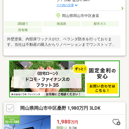
その他の交通
岡山県岡山市中区倉富
2階建て
南道路
都市ガス
所有権
外壁塗装、内部床ワックスがけ、ベランダ防水を行っておりま
す。当社は不動産の購入からリノベーションまでワンストップで
サポートいたします。高い技術力とデザイン力で失敗しないリフ
ォームを実現。中古物件をリノベ・リフォームで蘇らせます。物
件購入費用とリノベ工事費用を一緒にローンで組む提案も可能で
す。3Dモデリングでリフォームの完成予想図を立体的に表現。購
入・買い替え・購入+リノベーションなど、お気軽にご相談くだ
さい！お問い合わせは【086-250-9005】または資料請求・来場予
約ボタンから。 * *☆* *☆*
*☆* *☆* *☆* *
岡山県岡山市中区桑野 1,980万円 3LDK
1,980
万円
間取り
3LDK