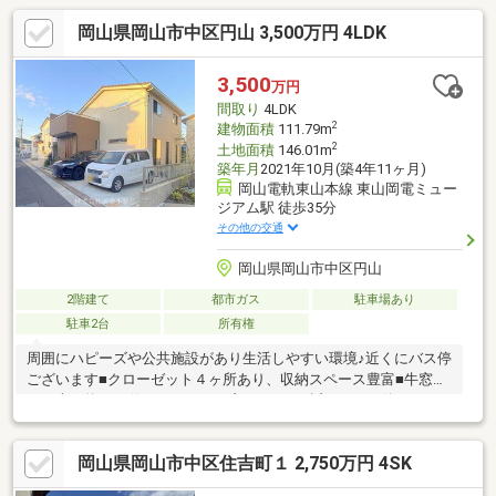
岡山県岡山市中区円山 3,500万円 4LDK
3,500
万円
間取り
4LDK
2
建物面積
111.79m
2
土地面積
146.01m
築年月
2021年10月(築4年11ヶ月)
岡山電軌東山本線 東山岡電ミュー
ジアム駅 徒歩35分
その他の交通
岡山県岡山市中区円山
2階建て
都市ガス
駐車場あり
駐車2台
所有権
周囲にハピーズや公共施設があり生活しやすい環境♪近くにバス停
ございます■クローゼット４ヶ所あり、収納スペース豊富■牛窓線
から南に約30ｍ位でアクセスは良いです。■近くにバス停もござ
います * *☆* *☆* *☆* *☆* *☆* *当社は不動産の購
入からリノベーションまでワンストップでサポートいたします。
岡山県岡山市中区住吉町１ 2,750万円 4SK
お問い合わせは【086-250-9005】または資料請求・来場予約ボタ
ンから。予約カレンダー上で予約が出来ない日程に関しまして