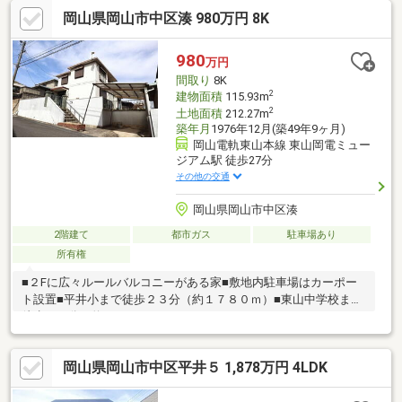
物件購入費用とリノベ工事費用を一緒にローンで組む提案も可能
岡山県岡山市中区湊 980万円 8K
です。3Dモデリングでリフォームの完成予想図を立体的に表現。
お気軽にご相談ください。 *
*☆* *☆* *☆* *☆* *☆* *
980
万円
間取り
8K
2
建物面積
115.93m
2
土地面積
212.27m
築年月
1976年12月(築49年9ヶ月)
岡山電軌東山本線 東山岡電ミュー
ジアム駅 徒歩27分
その他の交通
岡山県岡山市中区湊
2階建て
都市ガス
駐車場あり
所有権
■２Fに広々ルールバルコニーがある家■敷地内駐車場はカーポー
ト設置■平井小まで徒歩２３分（約１７８０ｍ）■東山中学校まで
徒歩３８分（約３０４０ｍ）
岡山県岡山市中区平井５ 1,878万円 4LDK