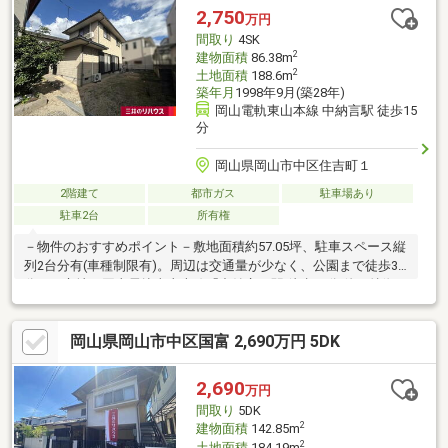
も、お問い合わせいただけますとご対応可能な事がございますの
2,750
万円
で一度お問い合わせください。* *☆* *☆* *☆* *☆* *
間取り
4SK
2
建物面積
86.38m
2
土地面積
188.6m
築年月
1998年9月(築28年)
岡山電軌東山本線 中納言駅 徒歩15
分
岡山県岡山市中区住吉町１
2階建て
都市ガス
駐車場あり
駐車2台
所有権
－物件のおすすめポイント－敷地面積約57.05坪、駐車スペース縦
列2台分有(車種制限有)。周辺は交通量が少なく、公園まで徒歩3
分。▼立地・岡山電軌東山本線「中納言」駅 徒歩15分 他▼特徴・
エス・バイ・エル・カバヤ施工・お料理に集中しやすい独立型キ
ッチン、勝手口有・1階は引き戸で仕切られた回遊性のある間取
岡山県岡山市中区国富 2,690万円 5DK
り・各洋室・和室・廊下等に収納スペース有・キッチン・洗面
室・浴室・トイレに小窓があり、通風良好▼周辺環境・住吉町仲
よし公園 徒歩3分(約230m)・岡山市立三勲小学校 徒歩10分(約
2,690
万円
790m)※容積率は前面道路(m)×4／10×100％に制限されます
間取り
5DK
2
建物面積
142.85m
2
土地面積
184.19m