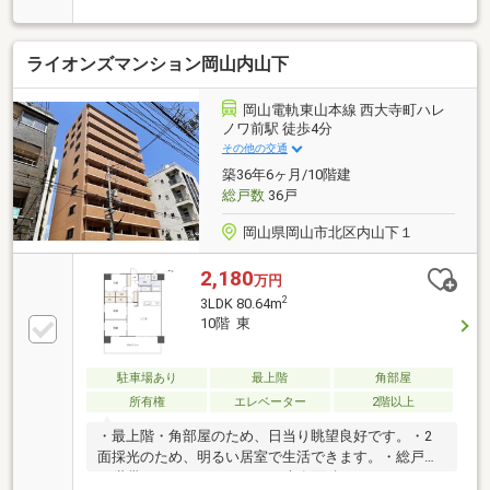
ーン控除適合物件〇岡山電軌東山本線 『西大寺町』
徒歩3分〇天満屋まで徒歩4分〇後楽園まで1100ｍ
□□□□□□□□□□□□□□□□□□□□□□□テンマップス（株）ま
ライオンズマンション岡山内山下
でお気軽にご連絡ください!!TEL： 086-525-
3002□□□□□□□□□□□□□□□□□□□□□□□
岡山電軌東山本線 西大寺町ハレ
ノワ前駅 徒歩4分
その他の交通
築36年6ヶ月/10階建
総戸数
36戸
岡山県岡山市北区内山下１
2,180
万円
2
3LDK 80.64m
10階 東
駐車場あり
最上階
角部屋
所有権
エレベーター
2階以上
・最上階・角部屋のため、日当り眺望良好です。・2
面採光のため、明るい居室で生活できます。・総戸数
36世帯のマンションです。・専有面積：80.64㎡あるた