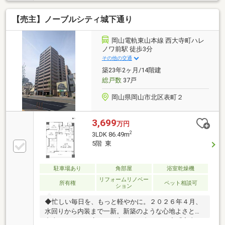
主役は、意匠を凝らしたフラット対面キッチン。ペン
ダントライトの優しい光が、家族の温かな時間を演出
【売主】ノーブルシティ城下通り
します。大容量のウォークインクローゼットや宅配ボ
ックスなど、日々の暮らしを快適にする設備が充実。
大切なペットも２匹まで一緒に暮らせる、潤いある住
岡山電軌東山本線 西大寺町ハレ
環境が整っています。デザイン性と機能性が美しく調
ノワ前駅 徒歩3分
和した上質なリノベーション空間を、ぜひ現地にてご
その他の交通
体感ください。皆さまからの内見のご予約を心よりお
築23年2ヶ月/14階建
待ちしております。
総戸数
37戸
岡山県岡山市北区表町２
3,699
万円
2
3LDK 86.49m
5階 東
駐車場あり
角部屋
浴室乾燥機
リフォームリノベー
所有権
ペット相談可
ション
◆忙しい毎日を、もっと軽やかに。２０２６年４月、
水回りから内装まで一新。新築のような心地よさと、
中古ならではの広さを両立した一邸です。◆「家事が