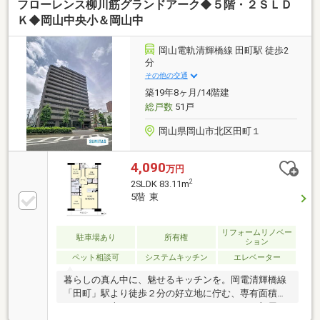
フローレンス柳川筋グランドアーク◆５階・２ＳＬＤ
Ｋ◆岡山中央小＆岡山中
岡山電軌清輝橋線 田町駅 徒歩2
分
その他の交通
築19年8ヶ月/14階建
総戸数
51戸
岡山県岡山市北区田町１
4,090
万円
2
2SLDK 83.11m
5階 東
リフォームリノベー
駐車場あり
所有権
ション
ペット相談可
システムキッチン
エレベーター
暮らしの真ん中に、魅せるキッチンを。岡電清輝橋線
「田町」駅より徒歩２分の好立地に佇む、専有面積８
３．１１平米のゆとりある２ＳＬＤＫです。お部屋の