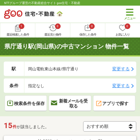
NTTグループ運営の不動産総合サイト goo住宅・不動産
1
0
0
0
最近検索した条件
最近見た物件
保存した条件
お気に入り
県庁通り駅(岡山県)の中古マンション 物件一覧
駅
変更する
岡山電軌東山本線/県庁通り
条件
変更する
指定なし
新着メールを受
検索条件を保存
アプリで探す
取る
15
件
が該当しました。