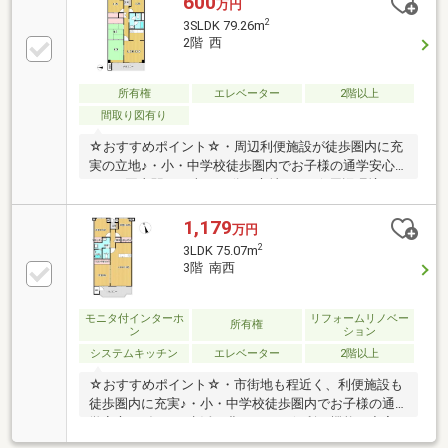
600
万円
2
3SLDK 79.26m
2階 西
所有権
エレベーター
2階以上
間取り図有り
☆おすすめポイント☆・周辺利便施設が徒歩圏内に充
実の立地♪・小・中学校徒歩圏内でお子様の通学安心
♪・JR岡山駅にも車で10分の立地です♪☆周辺環境
☆・岡山市立 宇野小学校 徒歩12分(約900m)・岡山
市立操山中学校 徒歩14分(約1100m)・トマト銀行 原
1,179
万円
尾島支店 徒歩2分(約160m)・天満屋ハピータウン
2
3LDK 75.07m
徒歩8分(約600m)・ローソン 岡山浜三丁目店 徒歩5分
3階 南西
(約340m)・浜第２遊園地 徒歩1分(約
70m)☆☆───────────☆☆ 物件見学予約受付中
♪ お問い合わせはお早めに！ TEL：086-238-
モニタ付インターホ
リフォームリノベー
所有権
ン
ション
7778☆☆───────────☆☆
システムキッチン
エレベーター
2階以上
☆おすすめポイント☆・市街地も程近く、利便施設も
徒歩圏内に充実♪・小・中学校徒歩圏内でお子様の通
学安心♪・毎日の生活が豊かになる便利な機能も充実
♪☆周辺環境☆・岡山市立 宇野小学校 徒歩12分(約