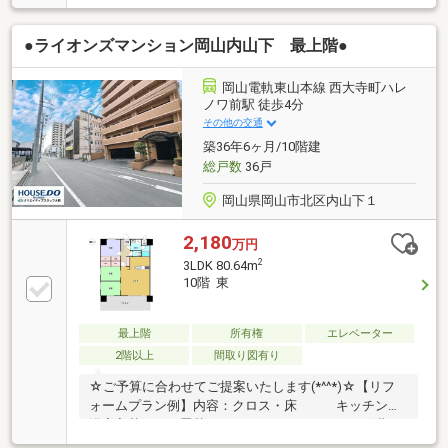
め、ファミリーの方におすすめの間取です。・近隣に
は商業施設が充実しており、毎日の生活に便利な立地
●ライオンズマンション岡山内山下 最上階●
です。・ルネスホールまで徒歩3分、岡山県庁まで徒
歩6分、岡山県立図書館まで徒歩7分、天満屋岡山まで
徒歩5分、川崎医科大学総合医療センターまで徒歩5
岡山電軌東山本線 西大寺町ハレ
分、中国銀行本店まで徒歩5分、ハレミライ千日前ま
ノワ前駅 徒歩4分
で徒歩7分、岡山中央郵便局まで徒歩8分、水之手公園
その他の交通
まで徒歩2分です。
築36年6ヶ月/10階建
総戸数
36戸
岡山県岡山市北区内山下１
2,180
万円
2
3LDK 80.64m
10階 東
最上階
所有権
エレベーター
2階以上
間取り図有り
☆ご予算に合わせてご提案いたします(*^^*)☆【リフ
ォームプラン例】内容：クロス・床 キッチン・
浴室入替 畳替え ハウスクリーニング費
用：２９０万円～【おすすめポイント】・中央小学校