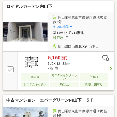
ロイヤルガーデン内山下
岡山電軌東山本線 県庁通り駅 徒
歩2分
その他の交通
築14年3ヶ月/14階建
総戸数
-戸
岡山県岡山市北区内山下１
5,160
万円
2
3LDK 121.81m
2階 南
モニタ付インターホ
南向き
所有権
ン
システムキッチン
2階以上
間取り図有り
中古マンション エバーグリーン内山下 ５Ｆ
岡山電軌東山本線 県庁通り駅 徒
歩3分