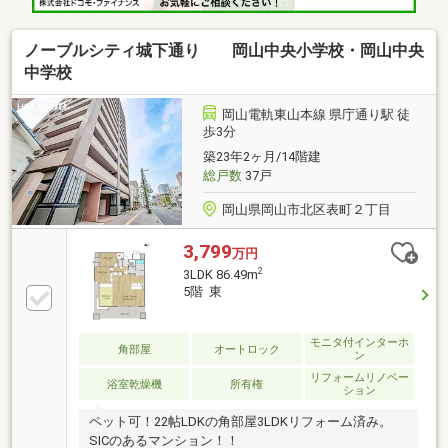
ノーブルシティ城下通り 岡山中央小学校・岡山中央
中学校
岡山電軌東山本線 県庁通り駅 徒
歩3分
築23年2ヶ月/14階建
総戸数
37戸
岡山県岡山市北区表町２丁目
3,799
万円
2
3LDK 86.49m
5階 東
モニタ付インターホ
角部屋
オートロック
ン
リフォームリノベー
浴室乾燥機
所有権
ション
ペット可！22帖LDKの角部屋3LDKリフォーム済み。
SICのあるマンション！！