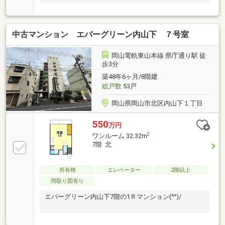
中古マンション エバーグリーン内山下 ７号室
岡山電軌東山本線 県庁通り駅 徒
歩3分
築48年6ヶ月/8階建
総戸数
53戸
岡山県岡山市北区内山下１丁目
550
万円
2
ワンルーム 32.32m
7階 北
所有権
エレベーター
2階以上
間取り図有り
エバーグリーン内山下7階の1Ｒマンション(^^)/