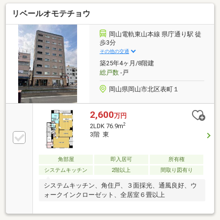
歩10分(約800m)・中国銀行 徒歩6分(約470m)・岡山
リベールオモテチョウ
浜郵便局 徒歩8分(約610m)・天満屋ハピータウン
徒歩6分(約410m)・セブンイレブン 徒歩6分(約
440m)・岡山市中区役所 徒歩3分(約
岡山電軌東山本線 県庁通り駅 徒
230m)☆☆───────────☆☆ 物件見学予約受付
歩3分
中♪ お問い合わせはお早めに！ TEL：086-238-
その他の交通
7778☆☆───────────☆☆
築25年4ヶ月/8階建
総戸数
-戸
岡山県岡山市北区表町１
2,600
万円
2
2LDK 76.9m
3階 東
角部屋
即入居可
所有権
システムキッチン
2階以上
間取り図有り
システムキッチン、角住戸、３面採光、通風良好、ウ
ォークインクローゼット、全居室６畳以上