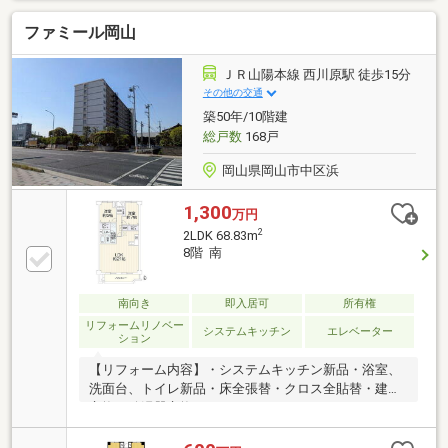
まで徒歩約19分。 通学にも安心(^^)・ 岡山芸術創造
ファミール岡山
劇場ハレノワ、シンフォニーホール シネマ・クレー
ルなど芸術鑑賞を満喫♪・表町商店街、オランダ通り
をお散歩♪・中央小・中央中エリア【周辺環境】・ク
ＪＲ山陽本線 西川原駅 徒歩15分
レド岡山：徒歩9分・セブンイレブン岡山内山下1丁目
その他の交通
店：徒歩2分・定食屋さん 『TOMO』まで徒歩１分ご
築50年/10階建
内見のご予約やご質問などお気軽にお問合せください
総戸数
168戸
ませ。
岡山県岡山市中区浜
1,300
万円
2
2LDK 68.83m
8階 南
南向き
即入居可
所有権
リフォームリノベー
システムキッチン
エレベーター
ション
【リフォーム内容】・システムキッチン新品・浴室、
洗面台、トイレ新品・床全張替・クロス全貼替・建具
交換・給湯器交換