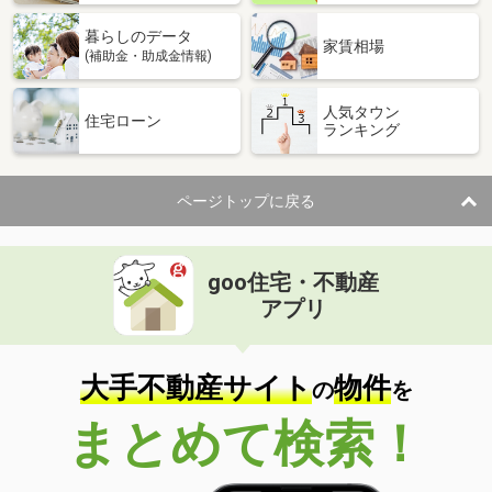
暮らしのデータ
家賃相場
(補助金・助成金情報)
人気タウン
住宅ローン
ランキング
ページトップに戻る
goo住宅・不動産
アプリ
大手不動産サイト
物件
の
を
まとめて検索！