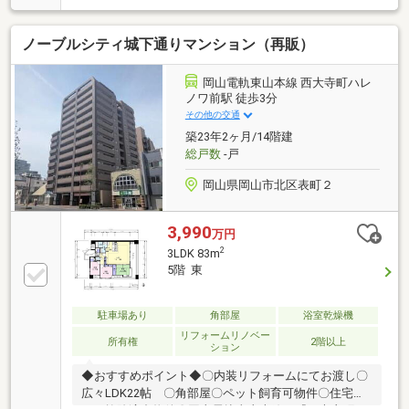
楽になる」最新設備 浴室乾燥機やシステムキッチン、
温水洗浄便座まで全て新品。面倒な工事の手間なく、
ノーブルシティ城下通りマンション（再販）
即入居して快適な生活をスタートできます。◆買い出
しのストレスから解放 天満屋まで４分、周辺にはスー
パーや飲食店も豊富。重い荷物を持って車を出す必要
岡山電軌東山本線 西大寺町ハレ
はありません。「歩く」ことがそのまま暮らしの質を
ノワ前駅 徒歩3分
高めてくれます。◆２２帖のリビングで、家族の会話
その他の交通
も自然と増えるはず。家事効率を最大化し、自分たち
築23年2ヶ月/14階建
の時間を増やしませんか。
総戸数
-戸
岡山県岡山市北区表町２
3,990
万円
2
3LDK 83m
5階 東
駐車場あり
角部屋
浴室乾燥機
リフォームリノベー
所有権
2階以上
ション
◆おすすめポイント◆〇内装リフォームにてお渡し〇
広々LDK22帖 〇角部屋〇ペット飼育可物件〇住宅ロ