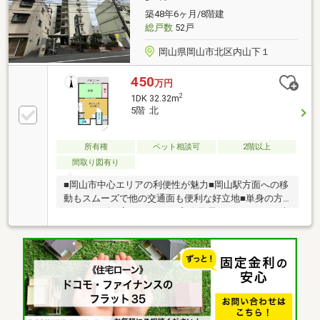
築48年6ヶ月/8階建
総戸数
52戸
岡山県岡山市北区内山下１
450
万円
2
1DK 32.32m
5階 北
所有権
ペット相談可
2階以上
間取り図有り
■岡山市中心エリアの利便性が魅力■岡山駅方面への移
動もスムーズで他の交通面も便利な好立地■単身の方
にもニーズの高い1DKタイプ■自己居住はもちろん、収
益物件としてもご検討頂けます！■商業施設が豊富に
揃い、日々の買い物や外食も便利！