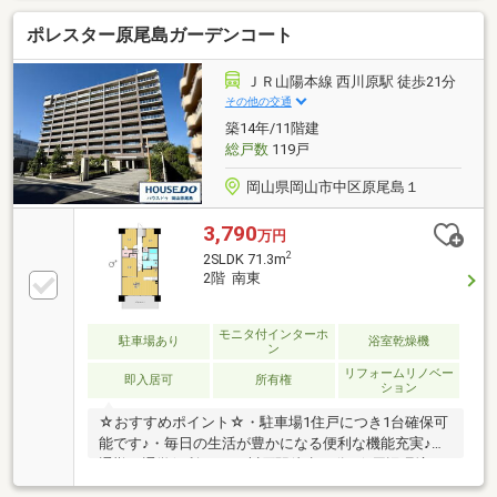
900m)・岡山市立操山中学校 徒歩14分(約1100m)・
ポレスター原尾島ガーデンコート
トマト銀行 原尾島支店 徒歩2分(約160m)・岡山浜郵
便局 徒歩5分(約400m)・天満屋ハピータウン 徒歩8
分(約600m)・浜第２遊園地 徒歩1分(約
ＪＲ山陽本線 西川原駅 徒歩21分
70m)☆☆───────────☆☆ 物件見学予約受付中
その他の交通
♪ お問い合わせはお早めに！ TEL：086-238-
築14年/11階建
7778☆☆───────────☆☆
総戸数
119戸
岡山県岡山市中区原尾島１
3,790
万円
2
2SLDK 71.3m
2階 南東
モニタ付インターホ
駐車場あり
浴室乾燥機
ン
リフォームリノベー
即入居可
所有権
ション
☆おすすめポイント☆・駐車場1住戸につき1台確保可
能です♪・毎日の生活が豊かになる便利な機能充実♪・
通勤・通学便利なJR西川原駅徒歩18分♪☆周辺環境
☆・宇野小学校 徒歩5分(約400m)・操山中学校 徒