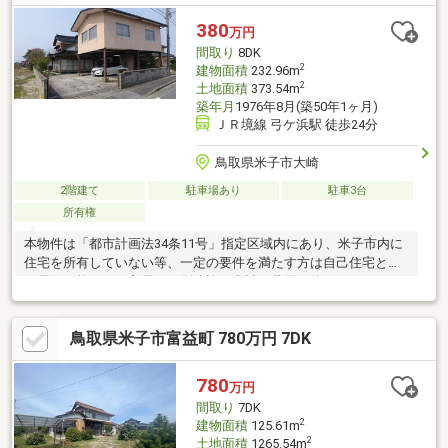
え・風呂、キッチン、洗面化粧台・照明交換・外壁塗装
◆◆──────────◆◆ 物件見学予約受付中！ お問い合わせ
380
万円
はお早めに！ TEL【0857-30-7788】◆◆──────────◆◆
間取り
8DK
2
建物面積
232.96m
2
土地面積
373.54m
築年月
1976年8月(築50年1ヶ月)
ＪＲ境線 弓ケ浜駅 徒歩24分
鳥取県米子市大崎
2階建て
駐車場あり
駐車3台
所有権
本物件は「都市計画法34条11号」指定区域内にあり、米子市内に
住宅を所有していない等、一定の要件を満たす方は自己住宅とし
て居住可能です。入居には別途許可申請（費用：約30から60万・
買主負担）を要します。建物は築年数相応の経年劣化があり、床
の沈みや水回りの古さ、屋根・外壁の一部補修が必要です。直せ
鳥取県米子市富益町 780万円 7DK
ばキリがありませんが、その分「現況有姿」でお求めやすい価格
設定となっております。最大の魅力は、広い敷地とゆとりある部
屋数。さらに鉄骨造の別棟が付属しており、1階は並列2台の駐車
780
万円
場、2階は趣味や仕事に使える開放的な空間となっています。
間取り
7DK
2
建物面積
125.61m
2
土地面積
1265.54m