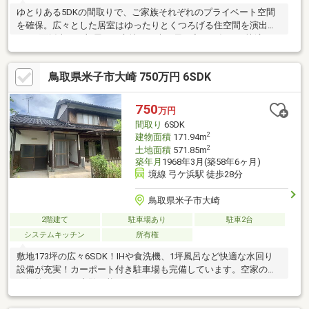
ゆとりある5DKの間取りで、ご家族それぞれのプライベート空間
を確保。広々とした居室はゆったりとくつろげる住空間を演出
し、2面採光のお部屋には心地よい光と風が入り、毎日を快適にお
過ごしいただけます。
鳥取県米子市大崎 750万円 6SDK
750
万円
間取り
6SDK
2
建物面積
171.94m
2
土地面積
571.85m
築年月
1968年3月(築58年6ヶ月)
境線 弓ケ浜駅 徒歩28分
鳥取県米子市大崎
2階建て
駐車場あり
駐車2台
システムキッチン
所有権
敷地173坪の広々6SDK！IHや食洗機、1坪風呂など快適な水回り
設備が充実！カーポート付き駐車場も完備しています。空家のた
め気兼ねなくご内覧可能です！