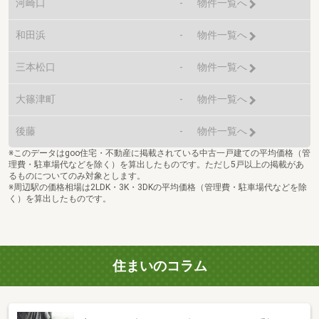
河崎口
-
物件一覧へ
和田浜
-
物件一覧へ
三本松口
-
物件一覧へ
大篠津町
-
物件一覧へ
後藤
-
物件一覧へ
※このデータはgoo住宅・不動産に掲載されている中古一戸建ての平均価格（管
理費・駐車場代などを除く）を算出したものです。ただし5戸以上の掲載があ
るものについてのみ対象とします。
※周辺駅の価格相場は2LDK・3K・3DKの平均価格（管理費・駐車場代などを除
く）を算出したものです。
住まいのコラム