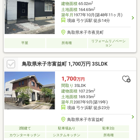
2
建物面積
65.02m
2
土地面積
164.65m
築年月
1977年10月(築48年11ヶ月)
境線 弓ケ浜駅 徒歩14分
鳥取県米子市夜見町
リフォームリノベーシ
平屋
所有権
ョン
鳥取県米子市富益町 1,700万円 3SLDK
1,700
万円
間取り
3SLDK
2
建物面積
107.25m
2
土地面積
169.35m
築年月
2007年9月(築19年)
境線 弓ケ浜駅 徒歩23分
鳥取県米子市富益町
2階建て
駐車場あり
駐車2台
カウンターキッチン
システムキッチン
所有権