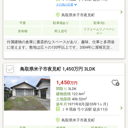
その他の交通
鳥取県米子市夜見町
平屋
駐車場あり
駐車3台
リフォームリノベーシ
所有権
即入居可
ョン
付属建物の倉庫に書斎的なスペースがあり、趣味、仕事と多用途
に使えます。敷地は広々の120坪以上です。2004年に屋根瓦交
換、水回りを含む内装大規模リフォーム済みです。
鳥取県米子市夜見町 1,450万円 3LDK
1,450
万円
間取り
3LDK
2
建物面積
122.6m
2
土地面積
406.52m
築年月
1971年8月(築55年1ヶ月)
ＪＲ境線 弓ケ浜駅 徒歩11分
鳥取県米子市夜見町