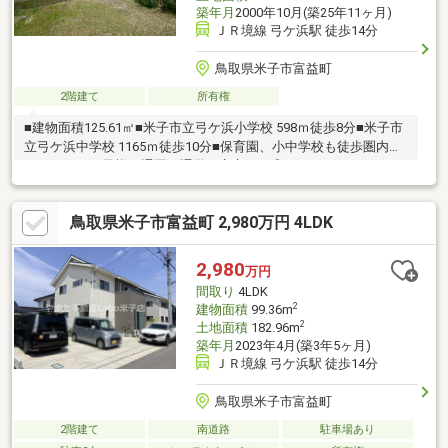
築年月
2000年10月(築25年11ヶ月)
ＪＲ境線 弓ケ浜駅 徒歩14分
鳥取県米子市富益町
2階建て
所有権
■建物面積125.61㎡■米子市立弓ケ浜小学校 598ｍ徒歩8分■米子市
立弓ケ浜中学校 1165ｍ徒歩10分■保育園、小中学校も徒歩圏内に
あるので、お子様の通園・通学も安心です◎
鳥取県米子市富益町 2,980万円 4LDK
2,980
万円
間取り
4LDK
2
建物面積
99.36m
2
土地面積
182.96m
築年月
2023年4月(築3年5ヶ月)
ＪＲ境線 弓ケ浜駅 徒歩14分
鳥取県米子市富益町
2階建て
南道路
駐車場あり