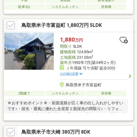
平屋
南道路
駐車場あり
駐車3台
システムキッチン
所有権
鳥取県米子市富益町 1,880万円 5LDK
1,880
万円
間取り
5LDK
2
建物面積
124.85m
2
土地面積
231.03m
築年月
1992年7月(築34年2ヶ月)
ＪＲ境線 弓ケ浜駅 徒歩20分
その他の交通
鳥取県米子市富益町
2階建て
システムキッチン
所有権
☆おすすめポイント☆・前面道路が広く車の出し入れがしやすい
です♪・採光・通風に優れた全居室２面採光の間取り♪・リフォー
ム済みなので内装が新品同様に綺麗です♪・家族が個々の時間を大
切にできる独立階段♪・対面式キッチンで会話を楽しみながら料理
や片付けがスムーズに♪・リビングに隣接した和室は、家族のひと
鳥取県米子市大崎 380万円 8DK
休みやお昼寝に大活躍です♪【リフォーム内容】・クロス貼り替