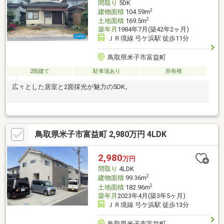
間取り
5DK
2
建物面積
104.59m
2
土地面積
169.5m
築年月
1984年7月(築42年2ヶ月)
ＪＲ境線 弓ケ浜駅 徒歩11分
鳥取県米子市富益町
2階建て
駐車場あり
所有権
広々とした居室と2面採光が魅力の5DK。
鳥取県米子市富益町 2,980万円 4LDK
2,980
万円
間取り
4LDK
2
建物面積
99.36m
2
土地面積
182.96m
築年月
2023年4月(築3年5ヶ月)
ＪＲ境線 弓ケ浜駅 徒歩13分
鳥取県米子市富益町