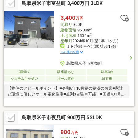
鳥取県米子市富益町 3,400万円 3LDK
3,400
万円
間取り
3LDK
2
建物面積
96.88m
2
土地面積
150.1m
築年月
2024年10月(築1年11ヶ月)
ＪＲ境線 弓ケ浜駅 徒歩17分
その他の交通
鳥取県米子市富益町
2階建て
駐車場あり
駐車3台
システムキッチン
オール電化
所有権
【物件のアピールポイント】■令和6年10月築の築浅のお家■家計
と環境に優しいオール電化住宅■並列3台駐車可能！■国道431号線
まで徒歩約1分と交通アクセス良好♪【周辺環境】■弓ヶ浜小学校
まで徒歩約9分■まるごう弓ヶ浜店まで車で約3分※太陽光発電シス
テムあり※居住中につき、ご見学日時につきましては、事前にお
鳥取県米子市夜見町 900万円 5SLDK
問合せください。
900
万円