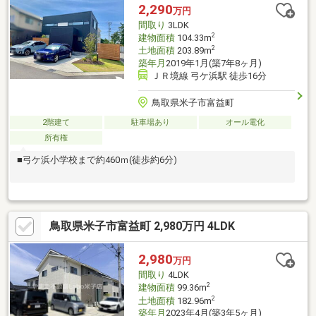
2,290
万円
間取り
3LDK
2
建物面積
104.33m
2
土地面積
203.89m
築年月
2019年1月(築7年8ヶ月)
ＪＲ境線 弓ケ浜駅 徒歩16分
鳥取県米子市富益町
2階建て
駐車場あり
オール電化
所有権
■弓ケ浜小学校まで約460ｍ(徒歩約6分)
鳥取県米子市富益町 2,980万円 4LDK
2,980
万円
間取り
4LDK
2
建物面積
99.36m
2
土地面積
182.96m
築年月
2023年4月(築3年5ヶ月)