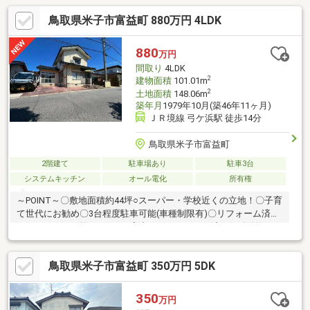
鳥取県米子市富益町 880万円 4LDK
880
万円
間取り
4LDK
2
建物面積
101.01m
2
土地面積
148.06m
築年月
1979年10月(築46年11ヶ月)
ＪＲ境線 弓ケ浜駅 徒歩14分
鳥取県米子市富益町
2階建て
駐車場あり
駐車3台
システムキッチン
オール電化
所有権
～POINT～〇敷地面積約44坪○スーパー・学校近くの立地！〇子育
て世代にお勧め〇3台程度駐車可能(車種制限有)〇リフォーム済み
なのでコストを抑えれます■室内フルリフォーム済み(18年前)■エ
コキュートR7年10月頃新調済み■エアコンは残置物になります。■
合併浄化槽/5人槽■オール電化物件■地籍調査済み＜周辺環境＞・
鳥取県米子市富益町 350万円 5DK
弓ヶ浜小学校まで徒歩約4分・弓ヶ浜中学校まで徒歩約14分
350
万円