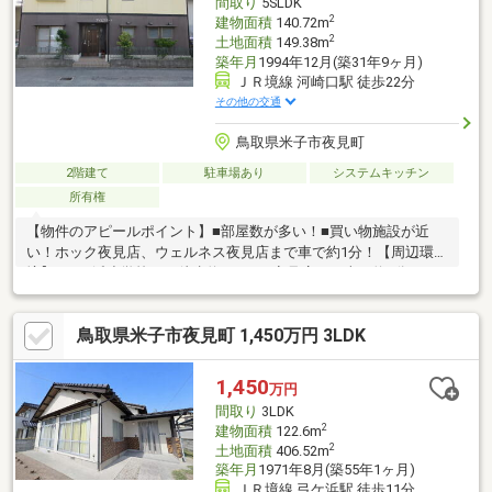
間取り
5SLDK
2
建物面積
140.72m
2
土地面積
149.38m
築年月
1994年12月(築31年9ヶ月)
ＪＲ境線 河崎口駅 徒歩22分
その他の交通
鳥取県米子市夜見町
2階建て
駐車場あり
システムキッチン
所有権
【物件のアピールポイント】■部屋数が多い！■買い物施設が近
い！ホック夜見店、ウェルネス夜見店まで車で約1分！【周辺環
境】■弓ヶ浜小学校まで徒歩約■ホック夜見店まで車で約1分■ウェ
ルネス夜見店まで車で約1分※建築物を使用すること及び延床面積
の1.5倍以内の増改築をすることについては、都市計画法第43条第
鳥取県米子市夜見町 1,450万円 3LDK
1項の規定に基づく許可申請不要。※居住中につき、ご見学日時に
つきましては、事前にお問合せください。
1,450
万円
間取り
3LDK
2
建物面積
122.6m
2
土地面積
406.52m
築年月
1971年8月(築55年1ヶ月)
ＪＲ境線 弓ケ浜駅 徒歩11分