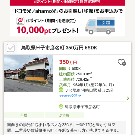
鳥取県米子市彦名町 350万円 6SDK
350
万円
間取り
6SDK
2
建物面積
250.31m
2
土地面積
728.42m
築年月
1954年1月(築72年8ヶ月)
ＪＲ境線 河崎口駅 徒歩25分
その他の交通
鳥取県米子市彦名町
平屋
所有権
南向きの陽光に包まれる広大な220坪。平家住宅と豊かな庭空
間、二世帯や賃貸併用も叶う多彩な暮らし方が実現できる住まい