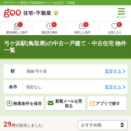
NTTグループ運営の不動産総合サイト goo住宅・不動産
1
0
0
0
最近検索した条件
最近見た物件
保存した条件
お気に入り
弓ケ浜駅(鳥取県)の中古一戸建て・中古住宅 物件
一覧
駅
変更する
境線/弓ケ浜
条件
変更する
指定なし
新着メールを受
検索条件を保存
アプリで探す
取る
29
件
が該当しました。