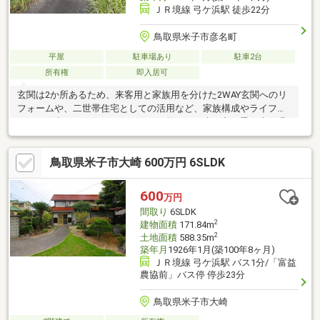
ＪＲ境線 弓ケ浜駅 徒歩22分
鳥取県米子市彦名町
平屋
駐車場あり
駐車2台
所有権
即入居可
玄関は2か所あるため、来客用と家族用を分けた2WAY玄関へのリ
フォームや、二世帯住宅としての活用など、家族構成やライフス
タイルに合わせた住まいづくりが可能です。古き良き梁や木の温
もりを活かしながら、水回りは最新設備へ。理想の暮らしを、私
たちと一緒にカタチにしませんか。住宅購入からリフォーム、ア
鳥取県米子市大崎 600万円 6SLDK
フターサポートまでワンストップで対応いたします。■上水道、
浄化槽■残置物は撤去します（売主負担）■駐車２台可（軽に限
る）※前面道路が狭いため普通車は入れません■市街化調整区域内
600
万円
の物件のため購入者に制限があります（11号案件）■告知事項あ
間取り
6SLDK
り■令和８年度固定資産税 31 910円
2
建物面積
171.84m
2
土地面積
588.35m
築年月
1926年1月(築100年8ヶ月)
ＪＲ境線 弓ケ浜駅 バス1分/「富益
農協前」バス停 停歩23分
鳥取県米子市大崎