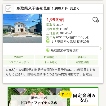
鳥取県米子市夜見町 1,999万円 3LDK
1,999
万円
間取り
3LDK
2
建物面積
110m
2
土地面積
208.43m
築年月
2006年3月(築20年6ヶ月)
ＪＲ境線 弓ケ浜駅 徒歩27分
鳥取県米子市夜見町
2階建て
駐車場あり
駐車3台
システムキッチン
オール電化
浴室乾燥機
8/6(木)～8/9(日)予約制見学会開催※当日予約OK。ご希望日をお知
らせください。自社売主物件につき随時内覧可能です。お電話か
メールでご希望日をお知らせください。【リフォーム内容】●標
準シロアリ防除工事、クリーニング、鍵交換、雨漏り点検、設備
点検●外構・外装外壁塗装or張替●水回りシステムキッチン交換、
トイレ交換、洗面化粧台交換●内装クロス張替え●その他設備イン
ターホン設置、火災警報器設置、照明器具交換【おすすめポイン
ト】・本物件は条件により住宅ローン減税が適用されます。・雨
漏り、構造上主要な部分の欠陥や・腐食、給排水管の故障や漏水