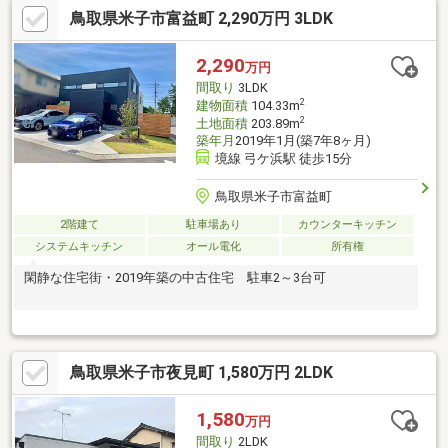
鳥取県米子市富益町 2,290万円 3LDK
2,290
万円
間取り
3LDK
2
建物面積
104.33m
2
土地面積
203.89m
築年月
2019年1月(築7年8ヶ月)
境線 弓ケ浜駅 徒歩15分
鳥取県米子市富益町
2階建て
駐車場あり
カウンターキッチン
システムキッチン
オール電化
所有権
閑静な住宅街・2019年築の中古住宅 駐車2～3台可
鳥取県米子市夜見町 1,580万円 2LDK
1,580
万円
間取り
2LDK