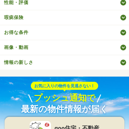
性能・評価
瑕疵保険
お得な条件
画像・動画
情報の新しさ
お気に入りの物件を見逃さない！
プッシュ通知で
最新の物件情報が届く
goo住宅・不動産