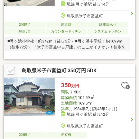
境線 弓ケ浜駅 徒歩14分
鳥取県米子市富益町
2階建て
南道路
駐車場あり
駐車3台
カウンターキッチン
システムキッチン
■弓ヶ浜小学校：約342ｍ（徒歩5分）■弓ヶ浜中学校：約1699ｍ
（徒歩22分） 「米子市富益中古戸建」のここがイチオシ！徒歩5
分の場所に米子市立弓ケ浜小学校があります！中古戸建てなが
ら、室内はとて
鳥取県米子市富益町 350万円 5DK
350
万円
間取り
5DK
2
建物面積
104.59m
2
土地面積
169.5m
築年月
1984年7月(築42年2ヶ月)
境線 弓ケ浜駅 徒歩12分
鳥取県米子市富益町
2階建て
所有権