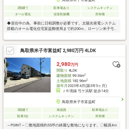
2階建て
駐車場あり
システムキッチン
オール電化
浴室乾燥機
所有権
◆居住中の為、事前に日程調整が必要です。太陽光発電システム
搭載のオール電化住宅富益郵便局まで約200ｍ、ローソン米子弓
ヶ浜店まで約530ｍ、まるごう弓ヶ浜店まで約980ｍ
鳥取県米子市富益町 2,980万円 4LDK
2,980
万円
間取り
4LDK
2
建物面積
99.36m
2
土地面積
182.96m
築年月
2023年4月(築3年5ヶ月)
ＪＲ境線 弓ケ浜駅 徒歩14分
鳥取県米子市富益町
2階建て
南道路
駐車場あり
駐車3台
システムキッチン
所有権
～POINT～〇敷地面積約55坪の綺麗な敷地になります。〇幅員4ｍ