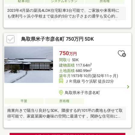
駐車3台
システムキッチン
所有権
2023年4月築の築浅4LDK住宅駐車3台可能で、ご家族や来客時に
も便利弓ヶ浜小学校まで徒歩約5分でお子さまの通学も安心約
55.34坪のゆとりある敷地南側道路に面し、陽当たり・風通し良好
家族との会話が弾む対面式システムキッチン食器洗浄乾燥機付き
で毎日の家事をサポートウォークインクローゼット付きで収納力
鳥取県米子市彦名町 750万円 5DK
も充実JR弓ケ浜駅徒歩約14分、バス停徒歩約3分で通勤・通学に
も便利室内は丁寧に使用されており、そのまま新生活を始めやす
い住まいです。
750
万円
間取り
5DK
2
建物面積
117.64m
2
土地面積
680.99m
築年月
1973年10月(築52年11ヶ月)
ＪＲ境線 弓ケ浜駅 徒歩22分
鳥取県米子市彦名町
平屋
所有権
南東向きで陽当り良好な5DK。隣接する約101坪の農地も併せて取
得可能で、家庭菜園や趣味の空間に最適です 。閑静な住宅街に位
置し、隣接建物とも距離があり開放感のある環境で新生活を 。