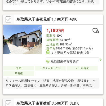
道路で15ｍ接しております。〇令和5年建築の建物になり、築浅
の中古物件になります。〇海が近く、釣り好きの方にぴったり〇
国道431号線へのアクセス便利な立地になります。■オール電化■
合併浄化槽■敷地内電柱あり■太陽光リース ※リース契約確認中■
鳥取県米子市夜見町 1,180万円 4DK
進入路221㎡ 持分1/4※居住中の為内覧の際は日程調整が必要と
なります。＜周辺環境＞・弓ヶ浜小学校徒歩約5分・弓ヶ浜学校徒
歩約24分〇新型コロナウイルス蔓延の影響で材料等が高騰してい
1,180
万円
る為、中古住宅が再注目されてきております。
間取り
4DK
2
建物面積
64.78m
2
土地面積
182.56m
築年月
1969年10月(築56年11ヶ月)
ＪＲ境線 弓ケ浜駅 徒歩19分
鳥取県米子市夜見町
平屋
システムキッチン
オール電化
所有権
リフォーム箇所[キッチン・浴室・洗面台新品交換、床張替え、ク
ロス張替え、畳表替え、屋根葺き替え、外壁一部張替、塗装ほ
か] 米子彦名郵便局まで約650ｍ、マックスバリュ河崎店まで約
2.3km（車で約6分）
鳥取県米子市富益町 3,500万円 3LDK