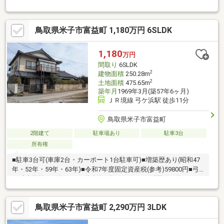
です。
鳥取県米子市富益町 1,180万円 6SLDK
1,180
万円
間取り
6SLDK
2
建物面積
250.28m
2
土地面積
475.65m
築年月
1969年3月(築57年6ヶ月)
ＪＲ境線 弓ケ浜駅 徒歩11分
鳥取県米子市富益町
2階建て
駐車場あり
駐車3台
所有権
■駐車3台可(車庫2台・カーポート1台駐車可)■増築歴あり(昭和47
年・52年・59年・63年)■令和7年度固定資産税(参考)59800円■弓
ケ浜小学校まで約70ｍ、徒歩約1分！■ＪＲ弓ケ浜駅まで約830
ｍ、徒歩約11分！
鳥取県米子市富益町 2,290万円 3LDK