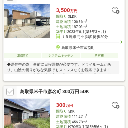
3,500
万円
間取り
3LDK
2
建物面積
106.36m
2
土地面積
187.03m
築年月
2023年6月(築3年3ヶ月)
ＪＲ境線 弓ケ浜駅 徒歩20分
鳥取県米子市富益町
2階建て
システムキッチン
所有権
◆居住中の為、事前に日程調整が必要です。ドライルームがあ
り、山陰の曇りがちな気候でもストレスなくお洗濯できます！フ
ァミリーマート米子富益町店まで約230ｍ、国道431号線まで約
550ｍ、富益郵便局まで約820ｍ
鳥取県米子市彦名町 300万円 5DK
300
万円
間取り
5DK
2
建物面積
111.27m
2
土地面積
456.78m
築年月
1970年3月(築56年6ヶ月)