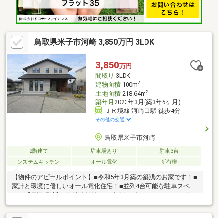
についてお引渡し
鳥取県米子市河崎 3,850万円 3LDK
3,850
万円
間取り
3LDK
2
建物面積
100m
2
土地面積
218.64m
築年月
2023年3月(築3年6ヶ月)
ＪＲ境線 河崎口駅 徒歩4分
その他の交通
鳥取県米子市河崎
2階建て
駐車場あり
駐車3台
システムキッチン
オール電化
所有権
【物件のアピールポイント】■令和5年3月築の築浅のお家です！■
家計と環境に優しいオール電化住宅！■並列4台可能な駐車スペー
ス！【周辺環境】■河崎小学校まで徒歩約5分■マックスバリュ河
崎店まで徒歩約1分※居住中につき、ご見学日時につきましては、
事前にお問合せください。