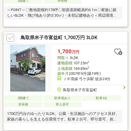
2階建て
所有権
～POINT～〇敷地面積約178坪〇前面道路幅員約6.1ｍ〇家族に嬉
しい6LDK・飛び地あり(約3.30㎡)・未登記建物あり＜周辺環境
＞・崎津小学校まで徒歩約22分・美保中学校まで徒歩約39分〇新
型コロナウイルス蔓延の影響で材料等が高騰している為、中古住
宅が再注目されてきております。■物件詳細や周辺環境 ■住宅ロ
鳥取県米子市富益町 1,700万円 3LDK
ーンやご売却 ■リフォームや建替え はお気軽にご相談くださ
い。
1,700
万円
間取り
3LDK
2
建物面積
107.25m
2
土地面積
169.85m
築年月
2007年9月(築19年)
ＪＲ境線 弓ケ浜駅 徒歩24分
鳥取県米子市富益町
2階建て
駐車場あり
駐車2台
所有権
即入居可
1700万円台のゆったり3LDK。公園・生活施設へのアクセス良好、
家族の暮らしを支える住環境です。駐車２台可、即引渡可、前道
６ｍ以上、整形地、２階建、平坦地、開発分譲地内