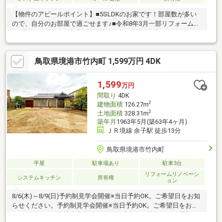
【物件のアピールポイント】■5SLDKのお家です！部屋数が多い
ので、自分のお部屋で過ごせます♪■令和8年3月一部リフォーム済
み■駐車スペースを拡張！並列駐車可能！(車両の大きさによる）
【周辺環境】■渡小学校まで徒歩約26分■ドラッグストアウェルネ
ス境港渡店まで車で約2分■トライアル境港店まで車で約5分※リフ
鳥取県境港市竹内町 1,599万円 4DK
ォームにつきましては、リフォーム会社様をご紹介いたします。
お気軽にご相談ください。
1,599
万円
間取り
4DK
2
建物面積
126.27m
2
土地面積
328.31m
築年月
1963年5月(築63年4ヶ月)
ＪＲ境線 余子駅 徒歩13分
鳥取県境港市竹内町
平屋
駐車場あり
駐車3台
リフォームリノベーシ
システムキッチン
所有権
ョン
8/6(木)～8/9(日)予約制見学会開催※当日予約OK。ご希望日をお知
らせください。予約制見学会開催※当日予約OK。ご希望日をお知
らせください。自社売主物件につき随時内覧可能です。お電話か