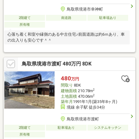
鳥取県境港市幸神町
2階建て
南道路
駐車場あり
所有権
心落ち着く和室や縁側のある中古住宅♪前面道路は約6ｍあり、車
の出入りも安心です＾＾
鳥取県境港市渡町 480万円 8DK
480
万円
間取り
8DK
2
建物面積
210.78m
2
土地面積
470.06m
築年月
1991年1月(築35年8ヶ月)
境線 余子駅 徒歩34分
鳥取県境港市渡町
2階建て
駐車場あり
システムキッチン
所有権