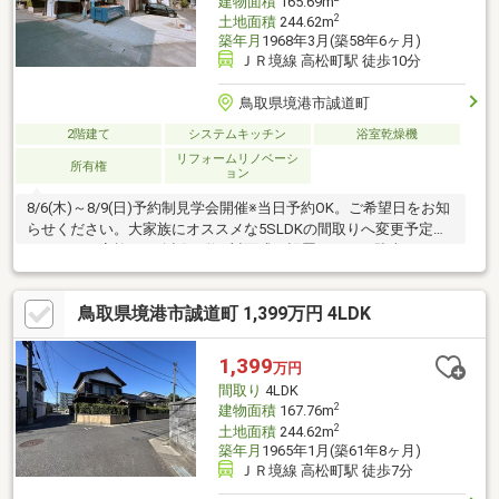
建物面積
165.69m
2
土地面積
244.62m
築年月
1968年3月(築58年6ヶ月)
ＪＲ境線 高松町駅 徒歩10分
鳥取県境港市誠道町
2階建て
システムキッチン
浴室乾燥機
リフォームリノベーシ
所有権
ョン
8/6(木)～8/9(日)予約制見学会開催※当日予約OK。ご希望日をお知
らせください。大家族にオススメな5SLDKの間取りへ変更予定。
キッチンは家族との会話も弾む対面式に設置します。駐車スペー
ス4台分(車種による)確保、外壁塗装、水廻り設備一式交換等を行
います。
鳥取県境港市誠道町 1,399万円 4LDK
1,399
万円
間取り
4LDK
2
建物面積
167.76m
2
土地面積
244.62m
築年月
1965年1月(築61年8ヶ月)
ＪＲ境線 高松町駅 徒歩7分