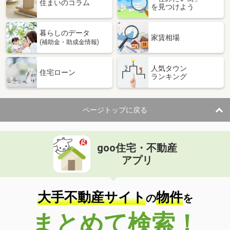
住まいのコラム
を見つけよう
暮らしのデータ
家賃相場
(補助金・助成金情報)
人気タウン
住宅ローン
ランキング
ページトップに戻る
goo住宅・不動産
アプリ
大手不動産サイト
物件
の
を
まとめて検索！