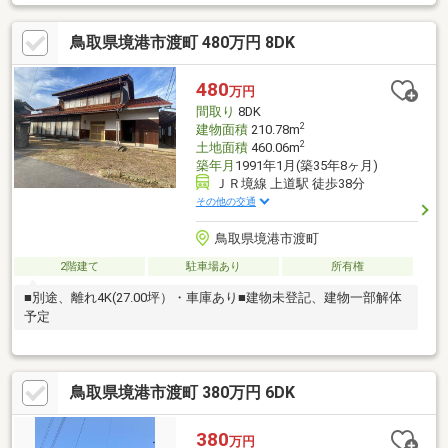
メールでご希望日をお知らせください。【リフォーム内容】●耐
震補強工事●標準シロアリ防除工事、クリーニング、鍵交換、雨
鳥取県境港市渡町 480万円 8DK
漏り点検、設備点検●外構・外装駐車場拡張、外壁塗装●水回りシ
ステムキッチン交換、ユニットバス交換、トイレ交換、洗面化粧
台交換●内装間取変更、室内ドア（一部）交換、床材上張り、シ
480
万円
ューズボックス交換、クロス張替え●その他設備
間取り
8DK
2
建物面積
210.78m
2
土地面積
460.06m
築年月
1991年1月(築35年8ヶ月)
ＪＲ境線 上道駅 徒歩38分
その他の交通
鳥取県境港市渡町
2階建て
駐車場あり
所有権
■別途、離れ4K(27.00坪）・車庫あり■建物未登記、建物一部解体
予定
鳥取県境港市渡町 380万円 6DK
380
万円