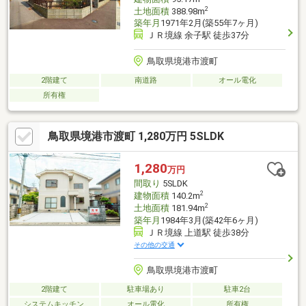
2
土地面積
388.98m
築年月
1971年2月(築55年7ヶ月)
ＪＲ境線 余子駅 徒歩37分
鳥取県境港市渡町
2階建て
南道路
オール電化
所有権
鳥取県境港市渡町 1,280万円 5SLDK
1,280
万円
間取り
5SLDK
2
建物面積
140.2m
2
土地面積
181.94m
築年月
1984年3月(築42年6ヶ月)
ＪＲ境線 上道駅 徒歩38分
その他の交通
鳥取県境港市渡町
2階建て
駐車場あり
駐車2台
システムキッチン
オール電化
所有権