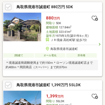
鳥取県境港市誠道町 880万円 5DK
880
万円
間取り
5DK
2
建物面積
127.84m
2
土地面積
323.61m
築年月
1975年3月(築51年6ヶ月)
ＪＲ境線 高松町駅 徒歩7分
鳥取県境港市誠道町
2階建て
オール電化
所有権
＊境港誠道簡易郵便局まで約150ｍ＊ローソン境港誠道町店まで
約400ｍ＊岡田商店（スーパー）まで約570ｍ
鳥取県境港市誠道町 1,399万円 5SLDK
1,399
万円
間取り
5SLDK
2