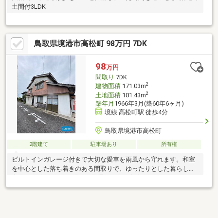
土間付3LDK
鳥取県境港市高松町 98万円 7DK
98
万円
間取り
7DK
2
建物面積
171.03m
2
土地面積
101.43m
築年月
1966年3月(築60年6ヶ月)
境線 高松町駅 徒歩4分
鳥取県境港市高松町
2階建て
駐車場あり
所有権
ビルトインガレージ付きで大切な愛車を雨風から守れます。和室
を中心とした落ち着きのある間取りで、ゆったりとした暮らしを
実現。2面採光により明るく風通しのよい室内です。お求めやすい
価格も魅力の一つです。