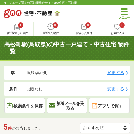
NTTグループ運営の不動産総合サイト goo住宅・不動産
1
0
0
0
最近検索した条件
最近見た物件
保存した条件
お気に入り
高松町駅(鳥取県)の中古一戸建て・中古住宅 物件
一覧
駅
変更する
境線/高松町
条件
変更する
指定なし
新着メールを受
検索条件を保存
アプリで探す
取る
5
件
が該当しました。