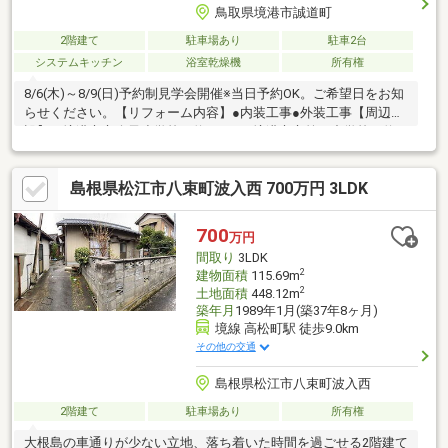
鳥取県境港市誠道町
2階建て
駐車場あり
駐車2台
システムキッチン
浴室乾燥機
所有権
8/6(木)～8/9(日)予約制見学会開催※当日予約OK。ご希望日をお知
らせください。【リフォーム内容】●内装工事●外装工事【周辺施
設】・境港市立余子小学校 約600ｍ・境港市立第二中学校 約
1200ｍ・岡田商店様 約800ｍ・ローソン境港誠道町店様 約600
ｍ
島根県松江市八束町波入西 700万円 3LDK
700
万円
間取り
3LDK
2
建物面積
115.69m
2
土地面積
448.12m
築年月
1989年1月(築37年8ヶ月)
境線 高松町駅 徒歩9.0km
その他の交通
島根県松江市八束町波入西
2階建て
駐車場あり
所有権
大根島の車通りが少ない立地、落ち着いた時間を過ごせる2階建て