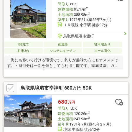
間取り
6DK
2
建物面積
95.17m
2
土地面積
388.98m
築年月
1971年2月(築55年7ヶ月)
ＪＲ境線 余子駅 徒歩37分
鳥取県境港市渡町
2階建て
南道路
駐車場あり
駐車3台
システムキッチン
オール電化
・海にも歩いて行ける環境です、釣りが趣味の方にもオススメで
す。・庭部分は一部を畑としても利用可能です、家庭菜園、ガー
デニングを行われる方にもオススメです。
鳥取県境港市幸神町 680万円 5DK
680
万円
間取り
5DK
2
建物面積
120.26m
2
土地面積
247.93m
築年月
1981年7月(築45年2ヶ月)
境線 中浜駅 徒歩12分