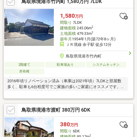
鳥取県境港市竹内町 1,580万円 7LDK
の物件となります。＜周辺環境＞・余子小学校徒歩約3分・第二中
学校徒歩約18分〇新型コロナウイルス蔓延の影響で材料等が高騰
している為、中古住宅が再注目されてきております。■物件詳細
1,580
万円
や周辺環境 ■住宅ローンやご売却 ■リフォームや建替え はお
間取り
7LDK
気軽にご相談ください。
2
建物面積
245.06m
2
土地面積
479.33m
築年月
1954年1月(築72年8ヶ月)
ＪＲ境線 余子駅 徒歩12分
鳥取県境港市竹内町
2階建て
駐車場あり
システムキッチン
所有権
2016年頃リノベーション済み（車庫は2021年頃）7LDKと部屋数
多く、駐車も6台程度可でご家族の多いご家庭にオススメです。フ
ァミリーマート境港竹内町店まで約340ｍ、境港竹内郵便局まで
約480ｍ、PLANT-5境港店まで約1.6km(車で約4分)
鳥取県境港市渡町 380万円 6DK
380
万円
間取り
6DK
2
建物面積
95.17m