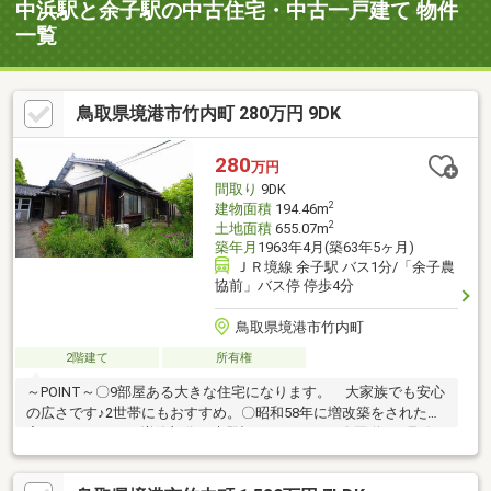
中浜駅と余子駅の中古住宅・中古一戸建て 物件
一覧
鳥取県境港市竹内町 280万円 9DK
280
万円
間取り
9DK
2
建物面積
194.46m
2
土地面積
655.07m
築年月
1963年4月(築63年5ヶ月)
ＪＲ境線 余子駅 バス1分/「余子農
協前」バス停 停歩4分
鳥取県境港市竹内町
2階建て
所有権
～POINT～〇9部屋ある大きな住宅になります。 大家族でも安心
の広さです♪2世帯にもおすすめ。〇昭和58年に増改築をされた住
宅になります。 増築部分は未登記になります。〇国道431号線
から入ってすぐそばの立地になります。〇前道は幅員約2.5ｍにな
ります。普通車可。〇進入路幅員1.97ｍの箇所があり再建築不可