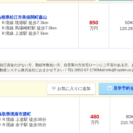
島根県松江市美保関町森山
850
ＪＲ境線 境港駅 徒歩7.3km
5DK
ＪＲ境線 馬場崎町駅 徒歩7.0km
万円
120.2
ＪＲ境線 上道駅 徒歩7.5km
自己資金の少ない方、勤続年数短い方、自営業の方住宅ローンにご不安のある方、
ステム株式会社におまかせ下さい！TEL:0852-67-1790Mail:info@f-systm.co.j
見学予約
お気に入りに追加
鳥取県境港市渡町
480
8D
ＪＲ境線 上道駅 徒歩38分
万円
210.7
ＪＲ境線 余子駅 徒歩35分