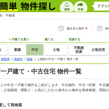
住宅・不動産
0
最近見た物件
保
一戸建てを買う
建てる
投資する
不動産
古
新築
中古
土地
土地活用
投資
>
鳥取県
>
境港市
>
境線
>
上道駅の中古一戸建て 物件一覧
古一戸建て・中古住宅 物件一覧
家などの中古一戸建て物件をご紹介します。中古物件、中古一軒家、中古
積・土地面積・間取り・人気のこだわり条件から物件を簡単検索。理想の
更して再検索