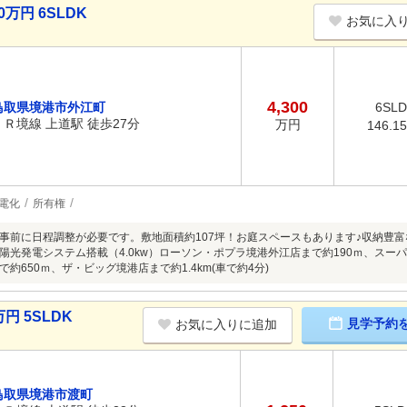
万円 6SLDK
お気に入
4,300
鳥取県境港市外江町
6SL
ＪＲ境線 上道駅 徒歩27分
万円
146.1
電化
所有権
事前に日程調整が必要です。敷地面積約107坪！お庭スペースもあります♪収納豊富
陽光発電システム搭載（4.0kw）ローソン・ポプラ境港外江店まで約190ｍ、スー
約650ｍ、ザ・ビッグ境港店まで約1.4km(車で約4分)
円 5SLDK
見学予約
お気に入りに追加
鳥取県境港市渡町