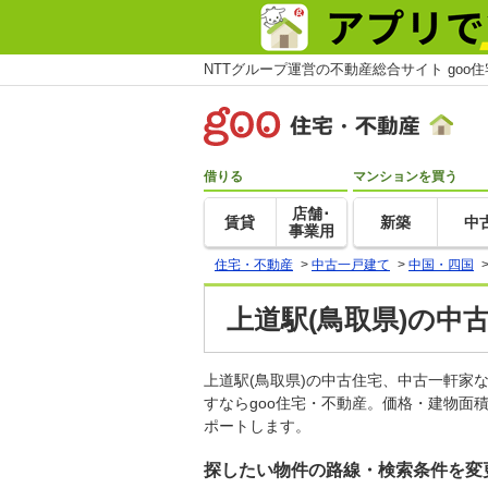
NTTグループ運営の不動産総合サイト goo
借りる
マンションを買う
店舗･
賃貸
新築
中
事業用
住宅・不動産
>
中古一戸建て
>
中国・四国
上道駅(鳥取県)の中
上道駅(鳥取県)の中古住宅、中古一軒
すならgoo住宅・不動産。価格・建物面
ポートします。
探したい物件の路線・検索条件を変