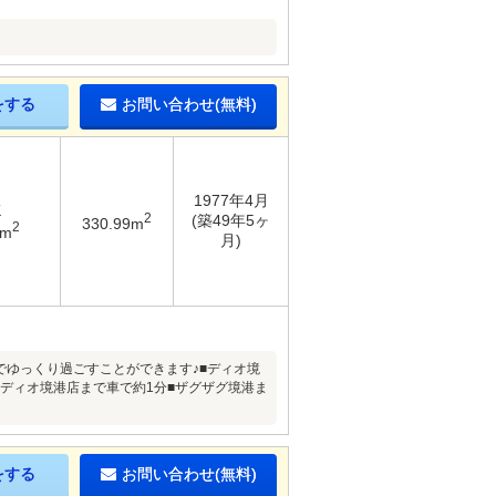
をする
お問い合わせ(無料)
1977年4月
K
2
(築49年5ヶ
330.99m
2
4m
月)
でゆっくり過ごすことができます♪■ディオ境
■ディオ境港店まで車で約1分■ザグザグ境港ま
をする
お問い合わせ(無料)