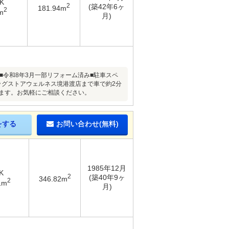
K
2
(築42年6ヶ
181.94m
2
m
月)
■令和8年3月一部リフォーム済み■駐車スペ
ッグストアウェルネス境港渡店まで車で約2分
ます。お気軽にご相談ください。
をする
お問い合わせ(無料)
1985年12月
K
2
(築40年9ヶ
346.82m
2
1m
月)