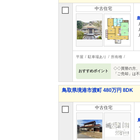
中古住宅
平屋
駐車場あり
所有権
◇◇買替の方、
おすすめポイント
「ご売却」は不動産シ
鳥取県境港市渡町 480万円 8DK
中古住宅