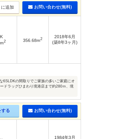
お問い合わせ(無料)
りに追加
DK
2018年6月
2
356.68m
2
(築8年3ヶ月)
5m
な6SLDKの間取りでご家族の多いご家庭にオ
パードラッグひまわり境港店まで約280ｍ、境
をする
お問い合わせ(無料)
1984年3月