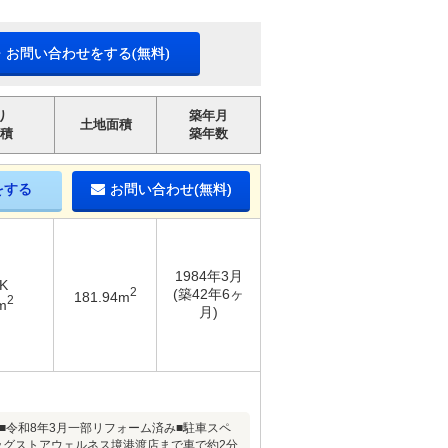
・お問い合わせをする(無料)
り
築年月
土地面積
積
築年数
をする
お問い合わせ(無料)
1984年3月
K
2
(築42年6ヶ
181.94m
2
m
月)
■令和8年3月一部リフォーム済み■駐車スペ
ッグストアウェルネス境港渡店まで車で約2分