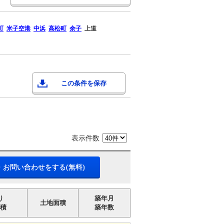
町
米子空港
中浜
高松町
余子
上道
この条件を保存
表示件数
・お問い合わせをする(無料)
り
築年月
土地面積
積
築年数