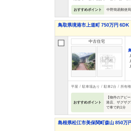
おすすめポイント
中野簡易郵便局ま
鳥取県境港市上道町 750万円 6DK
中古住宅
平屋
駐車場あり
駐車2台
所有権
【物件のアピー
おすすめポイント
港店、ザグザグ
で車で約1分
島根県松江市美保関町森山 850万円