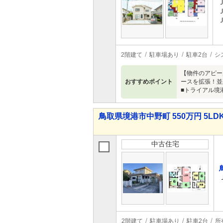
2階建て
駐車場あり
駐車2台
シ
【物件のアピー
おすすめポイント
ースを拡張！並
■トライアル境
鳥取県境港市中野町 550万円 5LD
中古住宅
2階建て
駐車場あり
駐車2台
所