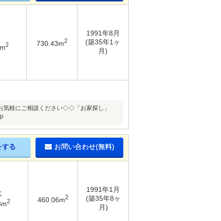
1991年8月
2
(築35年1ヶ
730.43m
2
8m
月)
お気軽にご相談ください◇◇「お家探し」
p
をする
お問い合わせ(無料)
1991年1月
K
2
(築35年8ヶ
460.06m
2
8m
月)