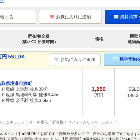
ク
お気に入りに追加
資料請求
所在地/交通
間取
価格
（駅/バス 所要時間）
建物面
円 5SLDK
見学予約
お気に入りに追加
鳥取県境港市渡町
1,250
ＪＲ境線 上道駅 徒歩38分
5SLD
ＪＲ境線 馬場崎町駅 徒歩3.4km
万円
140.2
ＪＲ境線 余子駅 徒歩3.6km
ステムキッチン
オール電化
所有権
リフォームリノベーション
ルポイント】■5SLDKのお家です！部屋数が多いので、自分のお部屋で過ごせます♪
列駐車可能！(車両の大きさによる）【周辺環境】■渡小学校まで徒歩約26分■ドラ