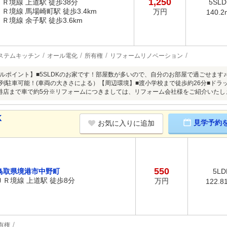
1,250
ＪＲ境線 上道駅 徒歩38分
5SLD
ＪＲ境線 馬場崎町駅 徒歩3.4km
万円
140.2
ＪＲ境線 余子駅 徒歩3.6km
ステムキッチン
オール電化
所有権
リフォームリノベーション
ルポイント】■5SLDKのお家です！部屋数が多いので、自分のお部屋で過ごせます♪
列駐車可能！(車両の大きさによる）【周辺環境】■渡小学校まで徒歩約26分■ドラ
港店まで車で約5分※リフォームにつきましては、リフォーム会社様をご紹介いたし
K
見学予約
お気に入りに追加
550
鳥取県境港市中野町
5LD
ＪＲ境線 上道駅 徒歩8分
万円
122.8
有権