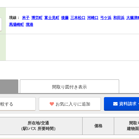
境線：
米子
博労町
富士見町
後藤
三本松口
河崎口
弓ケ浜
和田浜
大篠津
馬場崎町
境港
間取り図付き表示
お気に入りに追加
資料請求
所在地/交通
間取
価格
（駅/バス 所要時間）
建物面