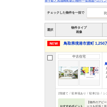
余子駅と馬場崎町駅の物件一覧画面へのリン
チェックした物件を一括で
物件タイプ
選択
画像
鳥取県境港市渡町 1,250万
中古住宅
2階建て
駐車場あり
駐車2台
シ
【物件のアピー
おすすめポイント
ースを拡張！並