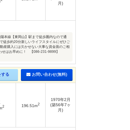
m
月)
山陽本線【東岡山】駅まで徒歩圏内なので通
で徒歩約20分新しいライフスタイルにぜひご
不動産購入には欠かせない大事な資金面のご相
お早めに！ 【086-231-9899】
をする
お問い合わせ(無料)
1970年2月
K
2
(築56年7ヶ
196.51m
2
m
月)