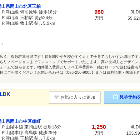
岡山県岡山市北区玉柏
980
ＪＲ津山線 備前原駅 徒歩18分
3LD
ＪＲ津山線 玉柏駅 徒歩24分
万円
59.62
ＪＲ津山線 牧山駅 徒歩5.9km
広く、複数駐車可能です！保育園や小学校がすぐ近くで子育てもしやすい環境です。* *☆
らリノベーションまでワンストップでサポートいたします。高い技術力とデザイン
ォームで蘇らせます。物件購入費用とリノベ工事費用を一緒にローンで組む提案も
にご相談ください！お問い合わせは【086-250-9005】または資料請求・来場予約ボ
LDK
見学予約
お気に入りに追加
岡山県岡山市中区雄町
1,250
ＪＲ山陽本線 東岡山駅 徒歩18分
4LD
ＪＲ山陽本線 高島駅 徒歩29分
万円
105.9
ＪＲ津山線 玉柏駅 徒歩7.0km