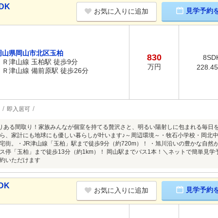
DK
見学予約
お気に入りに追加
岡山県岡山市北区玉柏
830
8SD
ＪＲ津山線 玉柏駅 徒歩9分
万円
228.4
ＪＲ津山線 備前原駅 徒歩26分
即入居可
とりある間取り！家族みんなが個室を持てる贅沢さと、明るい陽射しに包まれる毎日
ら、家計にも地球にも優しい暮らしが叶います♪～周辺環境～・牧石小学校・岡北中
宅街。・JR津山線「玉柏」駅まで徒歩9分（約720m）！ ・旭川沿いの豊かな自然
ス停「玉柏」まで徒歩13分（約1km）！ 岡山駅までバス1本！＼ネットで簡単見
約いただけます
DK
見学予約
お気に入りに追加