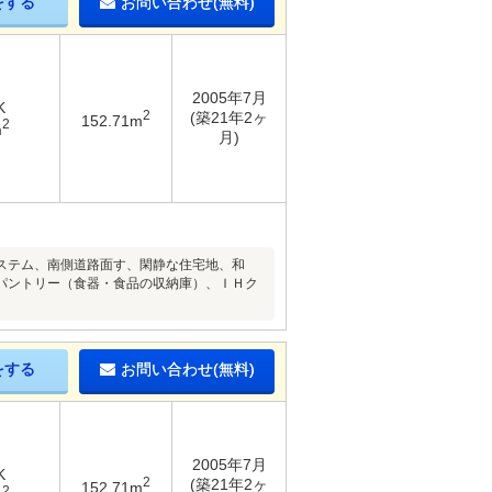
をする
お問い合わせ(無料)
2005年7月
K
2
(築21年2ヶ
152.71m
2
m
月)
ステム、南側道路面す、閑静な住宅地、和
パントリー（食器・食品の収納庫）、ＩＨク
をする
お問い合わせ(無料)
2005年7月
K
2
(築21年2ヶ
152.71m
2