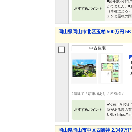
■築年数不詳で
がでません。■
おすすめポイント
（車種による）
チンと屋根の雨
岡山県岡山市北区玉柏 500万円 5K
中古住宅
2階建て
駐車場あり
所有権
●牧石小学校ま
おすすめポイント
室がある趣の有
URL● https:/
岡山県岡山市中区四御神 2,349万円 