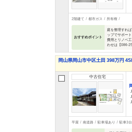
2階建て
都市ガス
所有権
庭を整理すれば
ップでサポート
おすすめポイント
費用とリノベ工
わせは【08
岡山県岡山市中区土田 398万円 4S
中古住宅
平屋
南道路
駐車場あり
駐車3台