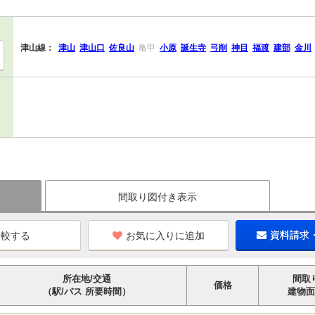
津山線：
津山
津山口
佐良山
亀甲
小原
誕生寺
弓削
神目
福渡
建部
金川
間取り図付き表示
お気に入りに追加
資料請求
所在地/交通
間取
価格
（駅/バス 所要時間）
建物面