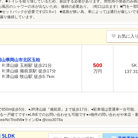
す。■トイレを取り壊しているため、新設する必要があります。男性用小便器のみ残
お風呂のシャワーの水が出ないため、修繕の必要あり。（蛇口は出ます）■門を一
■セットバックが必要です(21.6㎡) ■道路が狭い為、車によっては通行が厳しいで
漏り修繕しています。
お気に入
岡山県岡山市北区玉柏
500
ＪＲ津山線 玉柏駅 徒歩21分
5K
ＪＲ津山線 備前原駅 徒歩17分
万円
137.3
ＪＲ津山線 牧山駅 徒歩5.7km
で850m徒歩5分。●JR津山線『備前原』まで徒歩17分。●駐車場は普通車一台可
る一戸建てです○●LINEでのお問い合わせも可能です●○物件の問い合わせや来店・案
/lin.ee/NcTho8W●ラインID● @cou3078a
5LDK