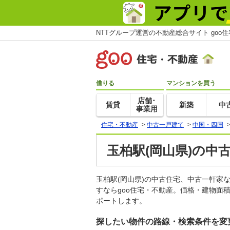
NTTグループ運営の不動産総合サイト goo
借りる
マンションを買う
店舗･
賃貸
新築
中
事業用
住宅・不動産
>
中古一戸建て
>
中国・四国
玉柏駅(岡山県)の中
玉柏駅(岡山県)の中古住宅、中古一軒
すならgoo住宅・不動産。価格・建物面
ポートします。
探したい物件の路線・検索条件を変