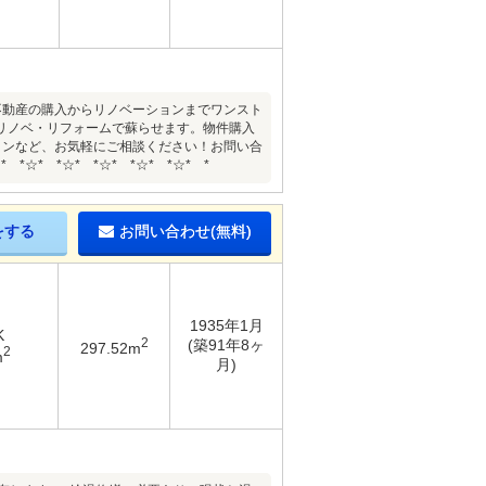
社は不動産の購入からリノベーションまでワンスト
リノベ・リフォームで蘇らせます。物件購入
ョンなど、お気軽にご相談ください！お問い合
☆* *☆* *☆* *☆* *
をする
お問い合わせ(無料)
1935年1月
K
2
(築91年8ヶ
297.52m
2
m
月)