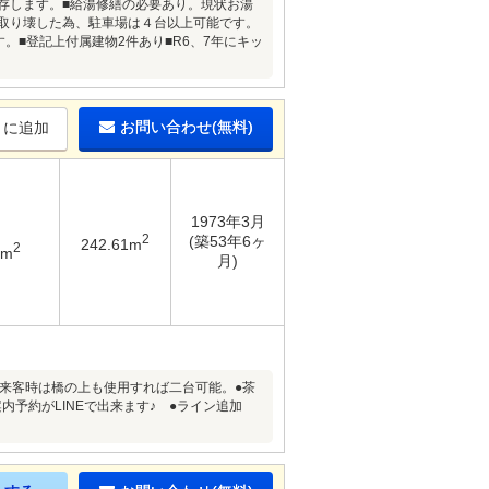
存します。■給湯修繕の必要あり。現状お湯
部取り壊した為、駐車場は４台以上可能です。
す。■登記上付属建物2件あり■R6、7年にキッ
お問い合わせ(無料)
りに追加
1973年3月
2
(築53年6ヶ
242.61m
2
1m
月)
能。来客時は橋の上も使用すれば二台可能。●茶
内予約がLINEで出来ます♪ ●ライン追加