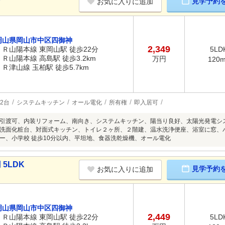
見学予約
お気に入りに追加
岡山県岡山市中区四御神
2,349
ＪＲ山陽本線 東岡山駅 徒歩22分
5LD
ＪＲ山陽本線 高島駅 徒歩3.2km
万円
120
ＪＲ津山線 玉柏駅 徒歩5.7km
2台
システムキッチン
オール電化
所有権
即入居可
引渡可、内装リフォーム、南向き、システムキッチン、陽当り良好、太陽光発電シ
洗面化粧台、対面式キッチン、トイレ２ヶ所、２階建、温水洗浄便座、浴室に窓、
ー、小学校 徒歩10分以内、平坦地、食器洗乾燥機、オール電化
5LDK
見学予約
お気に入りに追加
岡山県岡山市中区四御神
2,449
ＪＲ山陽本線 東岡山駅 徒歩22分
5LD