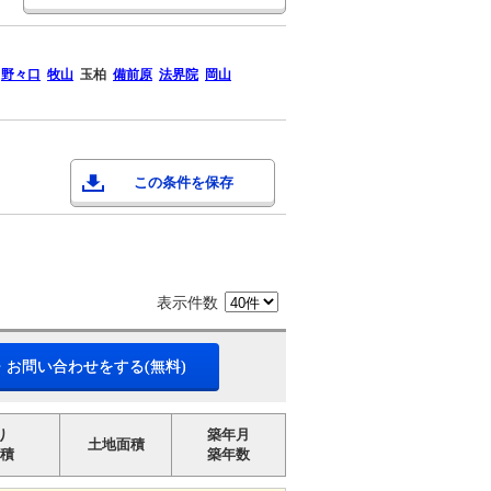
野々口
牧山
玉柏
備前原
法界院
岡山
この条件を保存
表示件数
・お問い合わせをする(無料)
り
築年月
土地面積
積
築年数