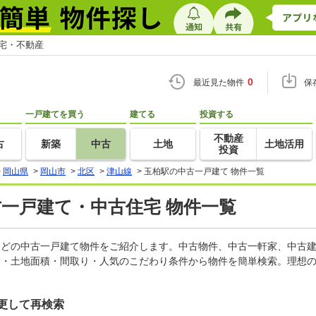
住宅・不動産
0
最近見た物件
保
一戸建てを買う
建てる
投資する
不動産
古
新築
中古
土地
土地活用
投資
>
岡山県
>
岡山市
>
北区
>
津山線
>
玉柏駅の中古一戸建て 物件一覧
古一戸建て・中古住宅 物件一覧
家などの中古一戸建て物件をご紹介します。中古物件、中古一軒家、中古
積・土地面積・間取り・人気のこだわり条件から物件を簡単検索。理想の
更して再検索