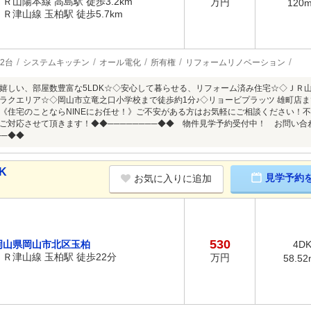
ＪＲ山陽本線 高島駅 徒歩3.2km
万円
120
ＪＲ津山線 玉柏駅 徒歩5.7km
2台
システムキッチン
オール電化
所有権
リフォームリノベーション
嬉しい、部屋数豊富な5LDK☆◇安心して暮らせる、リフォーム済み住宅☆◇ＪＲ
ラクエリア☆◇岡山市立竜之口小学校まで徒歩約1分♪◇リョービプラッツ 雄町店ま
《住宅のことならNINEにお任せ！》ご不安がある方はお気軽にご相談ください！
ご対応させて頂きます！◆◆────────◆◆ 物件見学予約受付中！ お問い合わせは
──◆◆
K
見学予約
お気に入りに追加
530
岡山県岡山市北区玉柏
4D
ＪＲ津山線 玉柏駅 徒歩22分
万円
58.52