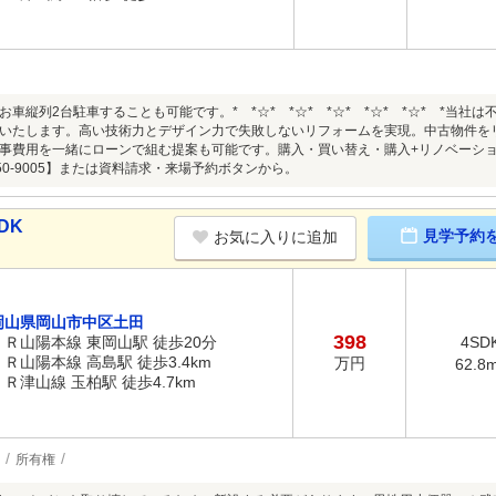
お車縦列2台駐車することも可能です。* *☆* *☆* *☆* *☆* *☆* *当
いたします。高い技術力とデザイン力で失敗しないリフォームを実現。中古物件を
事費用を一緒にローンで組む提案も可能です。購入・買い替え・購入+リノベーシ
6-250-9005】または資料請求・来場予約ボタンから。 * *☆* *
DK
見学予約
お気に入りに追加
岡山県岡山市中区土田
398
ＪＲ山陽本線 東岡山駅 徒歩20分
4SD
ＪＲ山陽本線 高島駅 徒歩3.4km
万円
62.8
ＪＲ津山線 玉柏駅 徒歩4.7km
所有権