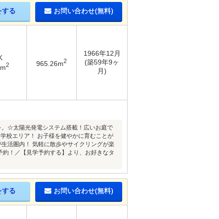
をする
お問い合わせ(無料)
1966年12月
K
2
(築59年9ヶ
965.26m
2
5m
月)
を。☆太陽光発電システム搭載！広いお庭で
学校エリア！ お子様を健やかに育むことが
が生活圏内！ 気軽に散歩やサイクリングが楽
学予約！／【見学予約する】より、お好きなタ
をする
お問い合わせ(無料)