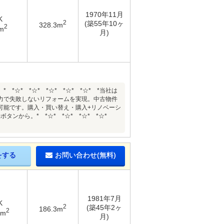
1970年11月
K
2
(築55年10ヶ
328.3m
2
m
月)
* *☆* *☆* *☆* *☆* *当社は
力で失敗しないリフォームを実現。中古物件
可能です。購入・買い替え・購入+リノベーシ
タンから。* *☆* *☆* *☆* *☆*
をする
お問い合わせ(無料)
1981年7月
K
2
(築45年2ヶ
186.3m
2
9m
月)