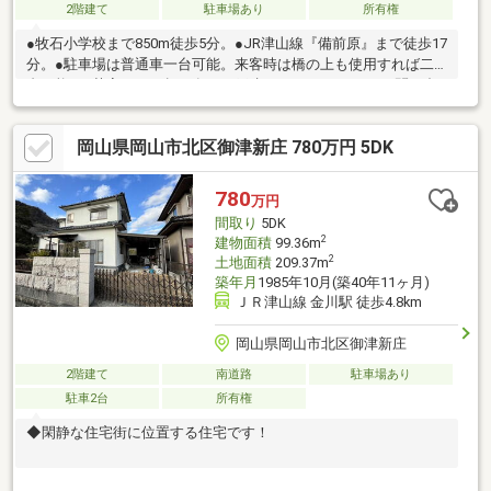
2階建て
駐車場あり
所有権
●牧石小学校まで850m徒歩5分。●JR津山線『備前原』まで徒歩17
分。●駐車場は普通車一台可能。来客時は橋の上も使用すれば二
台可能。●茶室がある趣の有る一戸建てです○●LINEでのお問い合
わせも可能です●○物件の問い合わせや来店・案内予約がLINEで出
来ます♪ ●ライン追加URL● https://lin.ee/NcTho8W●ラインID●
岡山県岡山市北区御津新庄 780万円 5DK
@cou3078a
780
万円
間取り
5DK
2
建物面積
99.36m
2
土地面積
209.37m
築年月
1985年10月(築40年11ヶ月)
ＪＲ津山線 金川駅 徒歩4.8km
岡山県岡山市北区御津新庄
2階建て
南道路
駐車場あり
駐車2台
所有権
◆閑静な住宅街に位置する住宅です！