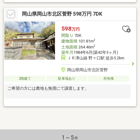
岡山県岡山市北区菅野 598万円 7DK
598
万円
間取り
7DK
2
建物面積
101.81m
2
土地面積
264.46m
築年月
1984年6月(築42年3ヶ月)
ＪＲ津山線 野々口駅 徒歩5.2km
岡山県岡山市北区菅野
2階建て
駐車場あり
所有権
ご希望の方には農地も無償にて譲渡します。
1～5
件