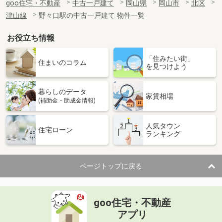
goo住宅・不動産
中古一戸建て
岡山県
岡山市
北区
津山線
野々口駅の中古一戸建て 物件一覧
お役立ち情報
「住みたい街」
住まいのコラム
を見つけよう
暮らしのデータ
家賃相場
(補助金・助成金情報)
人気タウン
住宅ローン
ランキング
ページトップに戻る
goo住宅・不動産
アプリ