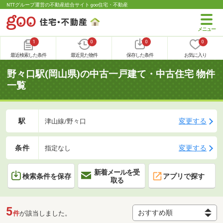
NTTグループ運営の不動産総合サイト goo住宅・不動産
1
0
0
0
最近検索した条件
最近見た物件
保存した条件
お気に入り
野々口駅(岡山県)の中古一戸建て・中古住宅 物件
一覧
駅
変更する
津山線/野々口
条件
変更する
指定なし
新着メールを受
検索条件を保存
アプリで探す
取る
5
件
が該当しました。