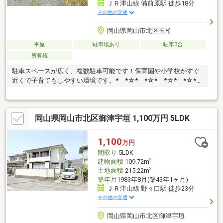
ＪＲ津山線 備前原駅 徒歩18分
その他の交通
岡山県岡山市北区玉柏
平屋
駐車場あり
駐車3台
所有権
駐車スペースが広く、複数駐車可能です！保育園や小学校がすぐ
近くで子育てもしやすい環境です。* *☆* *☆* *☆* *☆*
*☆* *当社は不動産の購入からリノベーションまでワンストップ
でサポートいたします。高い技術力とデザイン力で失敗しないリ
フォームを実現。中古物件をリノベ・リフォームで蘇らせます。
岡山県岡山市北区御津宇垣 1,100万円 5LDK
物件購入費用とリノベ工事費用を一緒にローンで組む提案も可能
です。購入・買い替え・購入+リノベーションなど、お気軽にご
相談ください！お問い合わせは【086-250-9005】または資料請
1,100
万円
求・来場予約ボタンから。* *☆* *☆* *☆* *☆* *☆* *
間取り
5LDK
2
建物面積
109.72m
2
土地面積
215.22m
築年月
1983年8月(築43年1ヶ月)
ＪＲ津山線 野々口駅 徒歩23分
その他の交通
岡山県岡山市北区御津宇垣