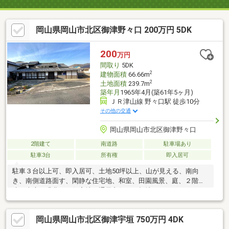
岡山県岡山市北区御津野々口 200万円 5DK
200
万円
間取り
5DK
2
建物面積
66.66m
2
土地面積
239.7m
築年月
1965年4月(築61年5ヶ月)
ＪＲ津山線 野々口駅 徒歩10分
その他の交通
岡山県岡山市北区御津野々口
2階建て
南道路
駐車場あり
駐車3台
所有権
即入居可
駐車３台以上可、即入居可、土地50坪以上、山が見える、南向
き、南側道路面す、閑静な住宅地、和室、田園風景、庭、２階
建、南庭、緑豊かな住宅地、通風良好、平坦地
岡山県岡山市北区御津宇垣 750万円 4DK