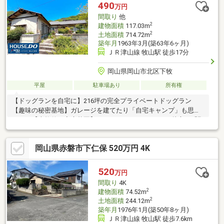
は【086-250-9005】または資料請求・来場予約ボタンから。
490
万円
間取り
他
2
建物面積
117.03m
2
土地面積
714.72m
築年月
1963年3月(築63年6ヶ月)
ＪＲ津山線 牧山駅 徒歩17分
岡山県岡山市北区下牧
平屋
駐車場あり
所有権
【ドッグランを自宅に】216坪の完全プライベートドッグラン
【趣味の秘密基地】ガレージを建てたり「自宅キャンプ」も思い
のまま【本格的な家庭菜園】キッチンが2つあるから、片方を「野
菜の下処理用」にする贅沢な使い方も【4LDDKK×アトリエ】リモ
ートワークはもちろん、陶芸・絵画のアトリエやなど※告知事項
岡山県赤磐市下仁保 520万円 4K
あり不動産に関するお問い合わせは「ハウスドゥ岡山大安寺」に
お任せください！一生で一度の大きなお買い物ですのでしっかり
とサポートさせて頂きます！◆◆──────◆◆ 物件見学予約受
520
万円
付中！ お問い合わせはお早めに！ Free【0800-999-2103】
間取り
4K
◆◆──────◆◆
2
建物面積
74.52m
2
土地面積
244.12m
築年月
1976年1月(築50年8ヶ月)
ＪＲ津山線 牧山駅 徒歩7.6km