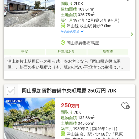
間取り
2LDK
2
建物面積
103.61m
2
土地面積
326.75m
築年月
1974年12月(築51年9ヶ月)
津山線 牧山駅 徒歩7.0km
その他の交通
岡山県赤磐市馬屋
平屋
駐車場あり
所有権
津山線牧山駅周辺への引っ越しをお考えなら「岡山県赤磐市馬
屋」。斜面の多い場所よりも、坂の少ない平坦地での生活はいか
がですか。建物面積103．61平米。設備も充実で、快適な生活を
送る事のできる、中古の
岡山県加賀郡吉備中央町尾原 250万円 7DK
250
万円
間取り
7DK
2
建物面積
132.66m
2
土地面積
345.65m
築年月
1980年7月(築46年2ヶ月)
津山線 金川駅 バス68分/「尾原