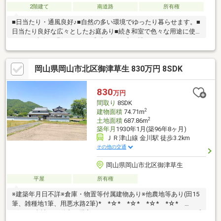
2階建て
南道路
所有権
■日当たり・通風良好♪■自然の多い環境でゆったり暮らせます。■
日当たり良好な広々としたお庭あり■続き和室で色々な用途に使
えます■南向き縁側があり、和室からお庭を眺めることができま
す■玄関吹抜けで明るく開放感があります■各居室収納スペースあ
り。荷物の多いご家庭でも安心* *☆* *☆*弊社は岡山を中心
岡山県岡山市北区御津草生 830万円 8SDK
に、不動産総合事業として、売買・賃貸・管理と幅広くお客様に
サービスをお届けしております！購入・買い替え・購入+リノベ
ーションについて、どんな些細なことでもお気軽にお問い合わせ
830
万円
ください。お問い合わせは【086-250-9005】または資料請求・来
間取り
8SDK
場予約ボタンから。
2
建物面積
74.71m
2
土地面積
687.86m
築年月
1930年1月(築96年8ヶ月)
ＪＲ津山線 金川駅 徒歩3.2km
その他の交通
岡山県岡山市北区御津草生
平屋
所有権
※建築年月日不詳※倉庫・物置等付属建物あり※他農地等あり(田15
筆、雑種地1筆、用悪水路2筆)* *☆* *☆* *☆* *☆*
*☆* *当社は不動産の購入からリノベーションまでワンストップ