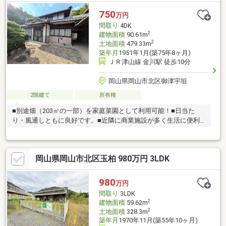
750
万円
間取り
4DK
2
建物面積
90.61m
2
土地面積
479.33m
築年月
1951年1月(築75年8ヶ月)
ＪＲ津山線 金川駅 徒歩10分
岡山県岡山市北区御津宇垣
2階建て
所有権
■別途畑（203㎡の一部）を家庭菜園として利用可能！■日当た
り・風通しともに良好です。■近隣に商業施設が多く生活に便利
です。■リノベーションプランご一緒に考えましょう！
岡山県岡山市北区玉柏 980万円 3LDK
980
万円
間取り
3LDK
2
建物面積
59.62m
2
土地面積
328.3m
築年月
1970年11月(築55年10ヶ月)