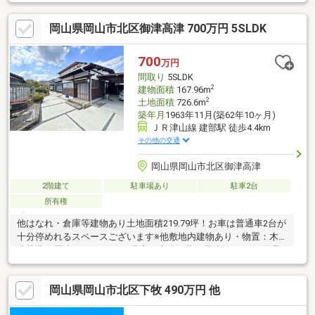
でサポートいたします。高い技術力とデザイン力で失敗しないリ
フォームを実現。中古物件をリノベ・リフォームで蘇らせます。
岡山県岡山市北区御津高津 700万円 5SLDK
物件購入費用とリノベ工事費用を一緒にローンで組む提案も可能
です。3Dモデリングでリフォームの完成予想図を立体的に表現。
購入・買い替え・購入+リノベーションなど、お気軽にご相談く
700
万円
ださい！お問い合わせは【086-250-9005】または資料請求・来場
間取り
5SLDK
予約ボタンから。
2
建物面積
167.96m
2
土地面積
726.6m
築年月
1963年11月(築62年10ヶ月)
ＪＲ津山線 建部駅 徒歩4.4km
その他の交通
岡山県岡山市北区御津高津
2階建て
駐車場あり
駐車2台
所有権
他はなれ・倉庫等建物あり土地面積219.79坪！お車は普通車2台が
十分停めれるスペースございます※他敷地内建物あり・物置：木
造草葺平屋建：63.14㎡ ・居宅：木造瓦葺平屋建：28.00㎡附属
建物 倉庫：土蔵造瓦葺平屋建：15.83㎡物件購入費用とリノベ工
事費用を一緒にローンで組む提案も可能です。3Dモデリングでリ
岡山県岡山市北区下牧 490万円 他
フォームの完成予想図を立体的に表現。購入・買い替え・購入
+リノベーションなど、お気軽にご相談ください！お問い合わせ