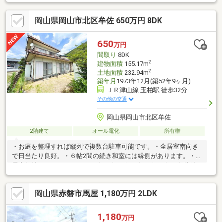
岡山県岡山市北区牟佐 650万円 8DK
650
万円
間取り
8DK
2
建物面積
155.17m
2
土地面積
232.94m
築年月
1973年12月(築52年9ヶ月)
ＪＲ津山線 玉柏駅 徒歩32分
その他の交通
岡山県岡山市北区牟佐
2階建て
オール電化
所有権
・お庭を整理すれば縦列で複数台駐車可能です。・全居室南向き
で日当たり良好。・６帖2間の続き和室には縁側があります。・各
居室収納スペースあり。☆・☆・☆・☆・☆・☆・☆・☆弊社
は岡山を中心に、不動産総合事業として、売買・賃貸・管理と幅
広くお客様にサービスをお届けしております！お問い合わせは
岡山県赤磐市馬屋 1,180万円 2LDK
【086-250-9005】または資料請求・来場予約ボタンから。予約カ
レンダー上で予約が出来ない日程に関しましても、お問い合わせ
いただけますとご対応可能な事がございますので一度お問い合わ
1,180
万円
せください。☆・☆・☆・☆・☆・☆・☆・☆