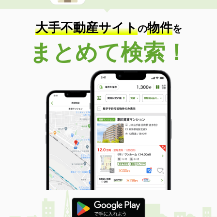
大手不動産サイト
物件
の
を
まとめて検索！