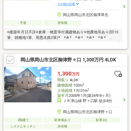
その他の交通
岡山県岡山市北区御津草生
平屋
所有権
※建築年月日不詳※倉庫・物置等付属建物あり※他農地等あり(田15
筆、雑種地1筆、用悪水路2筆)* *☆* *☆* *☆* *☆*
*☆* *当社は不動産の購入からリノベーションまでワンストップ
でサポートいたします。高い技術力とデザイン力で失敗しないリ
フォームを実現。中古物件をリノベ・リフォームで蘇らせます。
岡山県岡山市北区御津野々口 1,300万円 4LDK
物件購入費用とリノベ工事費用を一緒にローンで組む提案も可能
です。3Dモデリングでリフォームの完成予想図を立体的に表現。
購入・買い替え・購入+リノベーションなど、お気軽にご相談く
1,300
万円
ださい！お問い合わせは【086-250-9005】または資料請求・来場
間取り
4LDK
予約ボタンから。
2
建物面積
103m
2
土地面積
170.01m
築年月
2000年1月(築26年8ヶ月)
ＪＲ津山線 野々口駅 徒歩8分
岡山県岡山市北区御津野々口
2階建て
駐車場あり
駐車2台
システムキッチン
所有権