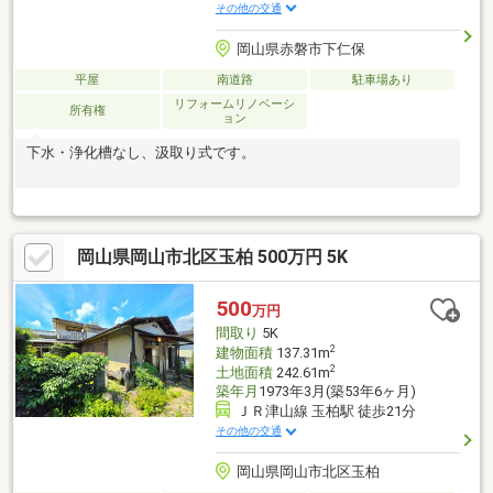
その他の交通
岡山県赤磐市下仁保
平屋
南道路
駐車場あり
リフォームリノベーシ
所有権
ョン
下水・浄化槽なし、汲取り式です。
岡山県岡山市北区玉柏 500万円 5K
500
万円
間取り
5K
2
建物面積
137.31m
2
土地面積
242.61m
築年月
1973年3月(築53年6ヶ月)
ＪＲ津山線 玉柏駅 徒歩21分
その他の交通
岡山県岡山市北区玉柏