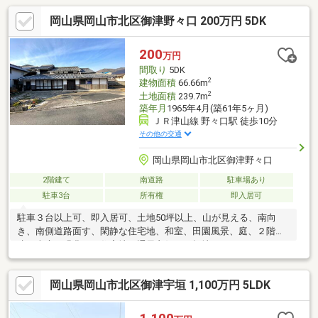
岡山県岡山市北区御津野々口 200万円 5DK
200
万円
間取り
5DK
2
建物面積
66.66m
2
土地面積
239.7m
築年月
1965年4月(築61年5ヶ月)
ＪＲ津山線 野々口駅 徒歩10分
その他の交通
岡山県岡山市北区御津野々口
2階建て
南道路
駐車場あり
駐車3台
所有権
即入居可
駐車３台以上可、即入居可、土地50坪以上、山が見える、南向
き、南側道路面す、閑静な住宅地、和室、田園風景、庭、２階
建、南庭、緑豊かな住宅地、通風良好、平坦地
岡山県岡山市北区御津宇垣 1,100万円 5LDK