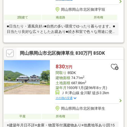
岡山県岡山市北区御津宇垣
2階建て
南道路
所有権
■日当たり・通風良好♪■自然の多い環境でゆったり暮らせます。■
日当たり良好な広々としたお庭あり■続き和室で色々な用途に使
えます■南向き縁側があり、和室からお庭を眺めることができま
す■玄関吹抜けで明るく開放感があります■各居室収納スペースあ
り。荷物の多いご家庭でも安心* *☆* *☆*弊社は岡山を中心
岡山県岡山市北区御津草生 830万円 8SDK
に、不動産総合事業として、売買・賃貸・管理と幅広くお客様に
サービスをお届けしております！購入・買い替え・購入+リノベ
ーションについて、どんな些細なことでもお気軽にお問い合わせ
830
万円
ください。お問い合わせは【086-250-9005】または資料請求・来
間取り
8SDK
場予約ボタンから。
2
建物面積
74.71m
2
土地面積
687.86m
築年月
1930年1月(築96年8ヶ月)
ＪＲ津山線 金川駅 徒歩3.2km
その他の交通
岡山県岡山市北区御津草生
平屋
所有権
※建築年月日不詳※倉庫・物置等付属建物あり※他農地等あり(田15