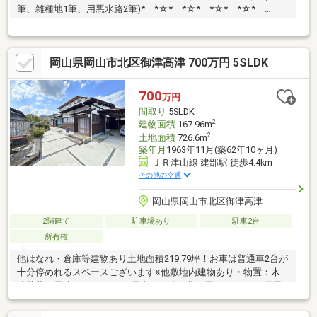
筆、雑種地1筆、用悪水路2筆)* *☆* *☆* *☆* *☆*
*☆* *当社は不動産の購入からリノベーションまでワンストップ
でサポートいたします。高い技術力とデザイン力で失敗しないリ
フォームを実現。中古物件をリノベ・リフォームで蘇らせます。
岡山県岡山市北区御津高津 700万円 5SLDK
物件購入費用とリノベ工事費用を一緒にローンで組む提案も可能
です。3Dモデリングでリフォームの完成予想図を立体的に表現。
購入・買い替え・購入+リノベーションなど、お気軽にご相談く
700
万円
ださい！お問い合わせは【086-250-9005】または資料請求・来場
間取り
5SLDK
予約ボタンから。
2
建物面積
167.96m
2
土地面積
726.6m
築年月
1963年11月(築62年10ヶ月)
ＪＲ津山線 建部駅 徒歩4.4km
その他の交通
岡山県岡山市北区御津高津
2階建て
駐車場あり
駐車2台
所有権
他はなれ・倉庫等建物あり土地面積219.79坪！お車は普通車2台が
十分停めれるスペースございます※他敷地内建物あり・物置：木
造草葺平屋建：63.14㎡ ・居宅：木造瓦葺平屋建：28.00㎡附属
建物 倉庫：土蔵造瓦葺平屋建：15.83㎡物件購入費用とリノベ工
事費用を一緒にローンで組む提案も可能です。3Dモデリングでリ