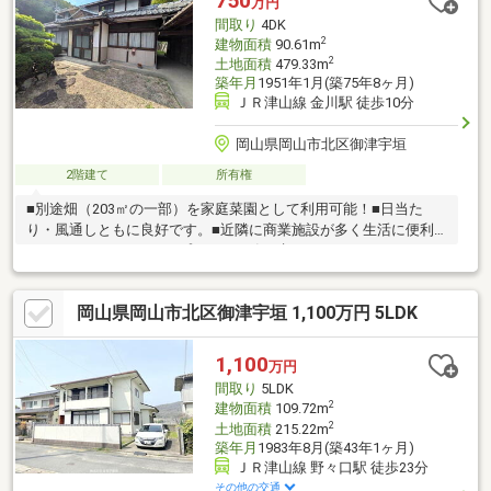
750
万円
間取り
4DK
2
建物面積
90.61m
2
土地面積
479.33m
築年月
1951年1月(築75年8ヶ月)
ＪＲ津山線 金川駅 徒歩10分
岡山県岡山市北区御津宇垣
2階建て
所有権
■別途畑（203㎡の一部）を家庭菜園として利用可能！■日当た
り・風通しともに良好です。■近隣に商業施設が多く生活に便利
です。■リノベーションプランご一緒に考えましょう！
岡山県岡山市北区御津宇垣 1,100万円 5LDK
1,100
万円
間取り
5LDK
2
建物面積
109.72m
2
土地面積
215.22m
築年月
1983年8月(築43年1ヶ月)
ＪＲ津山線 野々口駅 徒歩23分
その他の交通