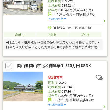
2
建物面積
109.72m
2
土地面積
215.22m
築年月
1983年8月(築43年1ヶ月)
ＪＲ津山線 野々口駅 徒歩23分
その他の交通
岡山県岡山市北区御津宇垣
2階建て
南道路
所有権
■日当たり・通風良好♪■自然の多い環境でゆったり暮らせます。■
日当たり良好な広々としたお庭あり■続き和室で色々な用途に使
えます■南向き縁側があり、和室からお庭を眺めることができま
す■玄関吹抜けで明るく開放感があります■各居室収納スペースあ
り。荷物の多いご家庭でも安心* *☆* *☆*弊社は岡山を中心
岡山県岡山市北区御津草生 830万円 8SDK
に、不動産総合事業として、売買・賃貸・管理と幅広くお客様に
サービスをお届けしております！購入・買い替え・購入+リノベ
ーションについて、どんな些細なことでもお気軽にお問い合わせ
830
万円
ください。お問い合わせは【086-250-9005】または資料請求・来
間取り
8SDK
場予約ボタンから。
2
建物面積
74.71m
2
土地面積
687.86m
築年月
1930年1月(築96年8ヶ月)
ＪＲ津山線 金川駅 徒歩3.2km
その他の交通