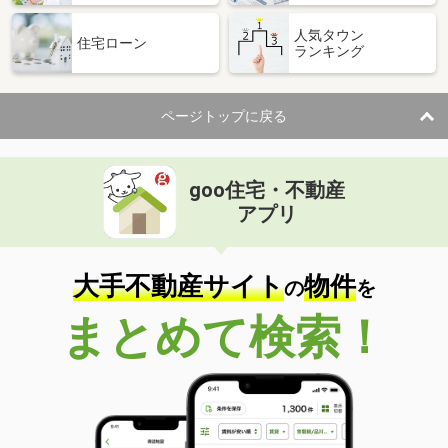
人気タウン
住宅ローン
ランキング
ページトップに戻る
goo住宅・不動産
アプリ
大手不動産サイト
物件
の
を
まとめて検索！