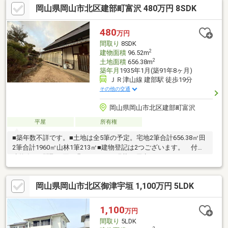
岡山県岡山市北区建部町富沢 480万円 8SDK
480
万円
間取り
8SDK
2
建物面積
96.52m
2
土地面積
656.38m
築年月
1935年1月(築91年8ヶ月)
ＪＲ津山線 建部駅 徒歩19分
その他の交通
岡山県岡山市北区建部町富沢
平屋
所有権
■築年数不詳です。■土地は全5筆の予定。宅地2筆合計656.38㎡田
2筆合計1960㎡山林1筆213㎡■建物登記は2つございます。 付属
建物有。■間取り図は凡そのため、現状を優先します。
岡山県岡山市北区御津宇垣 1,100万円 5LDK
1,100
万円
間取り
5LDK