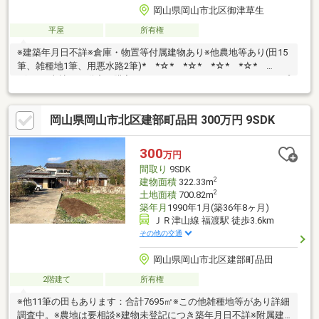
岡山県岡山市北区御津草生
平屋
所有権
※建築年月日不詳※倉庫・物置等付属建物あり※他農地等あり(田15
筆、雑種地1筆、用悪水路2筆)* *☆* *☆* *☆* *☆*
*☆* *当社は不動産の購入からリノベーションまでワンストップ
でサポートいたします。高い技術力とデザイン力で失敗しないリ
フォームを実現。中古物件をリノベ・リフォームで蘇らせます。
岡山県岡山市北区建部町品田 300万円 9SDK
物件購入費用とリノベ工事費用を一緒にローンで組む提案も可能
です。3Dモデリングでリフォームの完成予想図を立体的に表現。
購入・買い替え・購入+リノベーションなど、お気軽にご相談く
300
万円
ださい！お問い合わせは【086-250-9005】または資料請求・来場
間取り
9SDK
予約ボタンから。
2
建物面積
322.33m
2
土地面積
700.82m
築年月
1990年1月(築36年8ヶ月)
ＪＲ津山線 福渡駅 徒歩3.6km
その他の交通
岡山県岡山市北区建部町品田
2階建て
所有権
※他11筆の田もあります：合計7695㎡※この他雑種地等があり詳細
調査中。※農地は要相談※建物未登記につき築年月日不詳※附属建