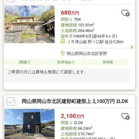
+リノベーションなど、お気軽にご相談ください！お問い合わせ
は【086-250-9005】または資料請求・来場予約ボタンから。
680
万円
間取り
7DK
2
建物面積
101.81m
2
土地面積
264.46m
築年月
1984年6月(築42年3ヶ月)
ＪＲ津山線 野々口駅 徒歩5.2km
岡山県岡山市北区菅野
2階建て
駐車場あり
所有権
ご希望の方には農地も無償にて譲渡します。
岡山県岡山市北区建部町建部上 2,100万円 2LDK
2,100
万円
間取り
2LDK
2
建物面積
66.24m
2
土地面積
310.74m