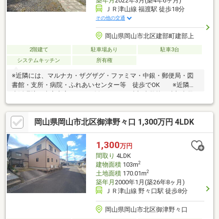
築年月
2022年3月(築4年6ヶ月)
ＪＲ津山線 福渡駅 徒歩18分
その他の交通
岡山県岡山市北区建部町建部上
2階建て
駐車場あり
駐車3台
システムキッチン
所有権
※近隣には、マルナカ・ザグザグ・ファミマ・中銀・郵便局・図
書館・支所・病院・ふれあいセンター等 徒歩でOK ※近隣の
生活環境は大変充実で、 お勧めです！※建部小学校・建部中学
校にも徒歩９分圏内！※家の目の間で、ホタルの乱舞がみられま
す / たけべ温泉も徒歩６分内で毎日癒やされます※居住中に
岡山県岡山市北区御津野々口 1,300万円 4LDK
て、事前にご連絡下さい 内覧 調整致します（家具・家電他
ご希望あればご相談となります）※自然豊かな場所での時間を感
じながら暮らせます
1,300
万円
間取り
4LDK
2
建物面積
103m
2
土地面積
170.01m
築年月
2000年1月(築26年8ヶ月)
ＪＲ津山線 野々口駅 徒歩8分
岡山県岡山市北区御津野々口