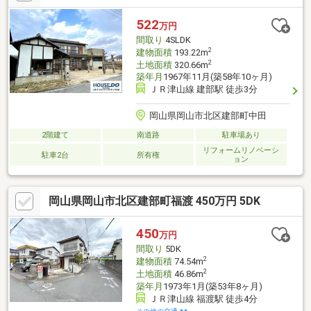
522
万円
間取り
4SLDK
2
建物面積
193.22m
2
土地面積
320.66m
築年月
1967年11月(築58年10ヶ月)
ＪＲ津山線 建部駅 徒歩3分
岡山県岡山市北区建部町中田
2階建て
南道路
駐車場あり
リフォームリノベーシ
駐車2台
所有権
ョン
岡山県岡山市北区建部町福渡 450万円 5DK
450
万円
間取り
5DK
2
建物面積
74.54m
2
土地面積
46.86m
築年月
1973年1月(築53年8ヶ月)
ＪＲ津山線 福渡駅 徒歩4分