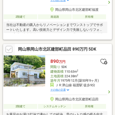
その他の交通
岡山県岡山市北区建部町福渡
2階建て
南道路
所有権
当社は不動産の購入からリノベーションまでワンストップでサポ
ートいたします。高い技術力とデザイン力で失敗しないリフォー
ムを実現。中古物件をリノベ・リフォームで蘇らせます。物件購
入費用とリノベ工事費用を一緒にローンで組む提案も可能です。
3Dモデリングでリフォームの完成予想図を立体的に表現。購入・
岡山県岡山市北区建部町品田 890万円 5DK
買い替え・購入+リノベーションなど、お気軽にご相談くださ
い！お問い合わせは【086-250-9005】または資料請求・来場予約
ボタンから。予約カレンダー上で予約が出来ない日程に関しまし
890
万円
ても、お問い合わせいただけますとご対応可能な事がございます
間取り
5DK
ので一度お問い合わせください
2
建物面積
110.63m
2
土地面積
224.38m
築年月
1975年12月(築50年9ヶ月)
ＪＲ津山線 福渡駅 徒歩9分
その他の交通
岡山県岡山市北区建部町品田
2階建て
システムキッチン
所有権
お風呂やお湯は灯油で沸かしての給油。昔のレトロ感の残る中古