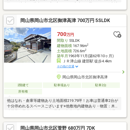
物あり(木造：2階建て：延べ床197.8㎡/木造：平屋：23.04㎡)当社
は不動産の購入からリノベーションまでワンストップでサポート
いたします。高い技術力とデザイン力で失敗しないリフォームを
岡山県岡山市北区御津高津 700万円 5SLDK
実現。中古物件をリノベ・リフォームで蘇らせます。購入・買い
替え・購入+リノベーションなど、お気軽にご相談ください！お
問い合わせは【086-250-9005】または資料請求・来場予約ボタン
700
万円
から。
間取り
5SLDK
2
建物面積
167.96m
2
土地面積
726.6m
築年月
1963年11月(築62年10ヶ月)
ＪＲ津山線 建部駅 徒歩4.4km
その他の交通
岡山県岡山市北区御津高津
2階建て
駐車場あり
駐車2台
所有権
他はなれ・倉庫等建物あり土地面積219.79坪！お車は普通車2台が
十分停めれるスペースございます※他敷地内建物あり・物置：木
造草葺平屋建：63.14㎡ ・居宅：木造瓦葺平屋建：28.00㎡附属
建物 倉庫：土蔵造瓦葺平屋建：15.83㎡物件購入費用とリノベ工
事費用を一緒にローンで組む提案も可能です。3Dモデリングでリ
岡山県岡山市北区菅野 680万円 7DK
フォームの完成予想図を立体的に表現。購入・買い替え・購入