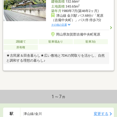
2
建物面積
132.66m
2
土地面積
345.65m
築年月
1980年7月(築46年2ヶ月)
津山線 金川駅 バス68分/「尾原
（吉備中央町）」バス停 停歩7分
その他の交通
岡山県加賀郡吉備中央町尾原
2階建て
駐車場あり
駐車3台
所有権
★古民家＆田舎暮らし★広い敷地と7DKの間取りを活かし、自然
と調和する理想の暮らし♪
1～7
件
駅
変更する
津山線/金川