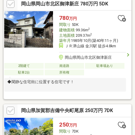
岡山県岡山市北区御津新庄 780万円 5DK
フォームの完成予想図を立体的に表現。購入・買い替え・購入
+リノベーションなど、お気軽にご相談ください！お問い合わせ
は【086-250-9005】または資料請求・来場予約ボタンから。
780
万円
間取り
5DK
2
建物面積
99.36m
2
土地面積
209.37m
築年月
1985年10月(築40年11ヶ月)
ＪＲ津山線 金川駅 徒歩4.8km
岡山県岡山市北区御津新庄
2階建て
南道路
駐車場あり
駐車2台
所有権
◆閑静な住宅街に位置する住宅です！
岡山県加賀郡吉備中央町尾原 250万円 7DK
250
万円
間取り
7DK