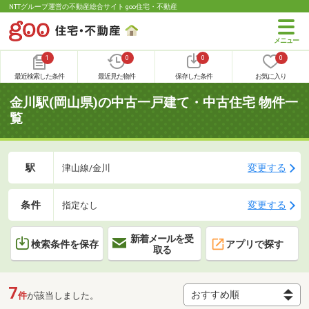
NTTグループ運営の不動産総合サイト goo住宅・不動産
1
0
0
0
最近検索した条件
最近見た物件
保存した条件
お気に入り
金川駅(岡山県)の中古一戸建て・中古住宅 物件一
覧
駅
変更する
津山線/金川
条件
変更する
指定なし
新着メールを受
検索条件を保存
アプリで探す
取る
7
件
が該当しました。