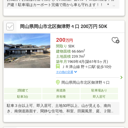
戸建！駐車場はカーポート完備で雨から車も守れます！！ *
*☆* *☆* *☆* *☆* *☆* *当社は不動産の購入からリノベ
ーションまでワンストップでサポートいたします。高い技術力と
デザイン力で失敗しないリフォームを実現。中古物件をリノベ・
岡山県岡山市北区御津野々口 200万円 5DK
リフォームで蘇らせます。物件購入費用とリノベ工事費用を一緒
にローンで組む提案も可能です。購入・買い替え・購入+リノベ
ーションなど、お気軽にご相談ください！お問い合わせは【086-
200
万円
250-9005】または資料請求・来場予約ボタンから。 * *☆*
間取り
5DK
*☆* *☆* *☆* *☆
2
建物面積
66.66m
2
土地面積
239.7m
築年月
1965年4月(築61年5ヶ月)
ＪＲ津山線 野々口駅 徒歩10分
その他の交通
岡山県岡山市北区御津野々口
2階建て
南道路
駐車場あり
駐車3台
所有権
即入居可
駐車３台以上可、即入居可、土地50坪以上、山が見える、南向
き、南側道路面す、閑静な住宅地、和室、田園風景、庭、２階
建、南庭、緑豊かな住宅地、通風良好、平坦地