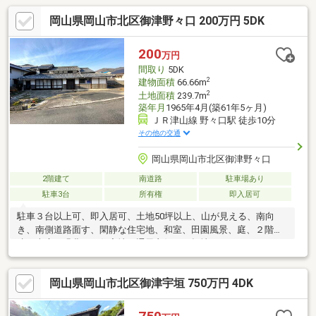
岡山県岡山市北区御津野々口 200万円 5DK
200
万円
間取り
5DK
2
建物面積
66.66m
2
土地面積
239.7m
築年月
1965年4月(築61年5ヶ月)
ＪＲ津山線 野々口駅 徒歩10分
その他の交通
岡山県岡山市北区御津野々口
2階建て
南道路
駐車場あり
駐車3台
所有権
即入居可
駐車３台以上可、即入居可、土地50坪以上、山が見える、南向
き、南側道路面す、閑静な住宅地、和室、田園風景、庭、２階
建、南庭、緑豊かな住宅地、通風良好、平坦地
岡山県岡山市北区御津宇垣 750万円 4DK