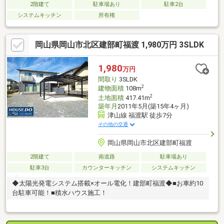
2階建て
駐車場あり
駐車2台
システムキッチン
所有権
岡山県岡山市北区建部町福渡 1,980万円 3SLDK
1,980
万円
間取り
3SLDK
2
建物面積
108m
2
土地面積
417.41m
築年月
2011年5月(築15年4ヶ月)
津山線 福渡駅 徒歩7分
その他の交通
岡山県岡山市北区建部町福渡
2階建て
南道路
駐車場あり
駐車3台
カウンターキッチン
システムキッチン
◆太陽光発電システム搭載×オール電化！建部町福渡◆■お車約10
台駐車可能！■積水ハウス施工！