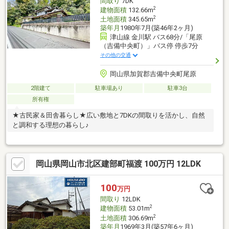
間取り
7DK
2
建物面積
132.66m
2
土地面積
345.65m
築年月
1980年7月(築46年2ヶ月)
津山線 金川駅 バス68分/「尾原
（吉備中央町）」バス停 停歩7分
その他の交通
岡山県加賀郡吉備中央町尾原
2階建て
駐車場あり
駐車3台
所有権
★古民家＆田舎暮らし★広い敷地と7DKの間取りを活かし、自然
と調和する理想の暮らし♪
岡山県岡山市北区建部町福渡 100万円 12LDK
100
万円
間取り
12LDK
2
建物面積
53.01m
2
土地面積
306.69m
築年月
1969年3月(築57年6ヶ月)