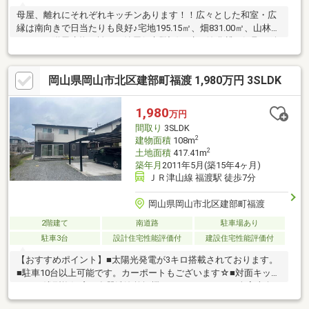
母屋、離れにそれぞれキッチンあります！！広々とした和室・広
縁は南向きで日当たりも良好♪宅地195.15㎡、畑831.00㎡、山林
456.00㎡附属建物：離れ・納屋(※未登記)下水：浄化槽＋汲取り給
油：母屋は灯油 離れはプロパン築年数：不詳土砂災害警戒区域
内☆・☆・☆・☆・☆・☆・☆・☆当社は不動産の購入からリ
岡山県岡山市北区建部町福渡 1,980万円 3SLDK
ノベーションまでワンストップでサポートいたします。お問い合
わせは【086-250-9005】または資料請求・来場予約ボタンから。
予約カレンダー上で予約が出来ない日程に関しましても、お問い
1,980
万円
合わせいただけますとご対応可能な事がございますので一度お問
間取り
3SLDK
い合わせください。
2
建物面積
108m
2
土地面積
417.41m
築年月
2011年5月(築15年4ヶ月)
ＪＲ津山線 福渡駅 徒歩7分
岡山県岡山市北区建部町福渡
2階建て
南道路
駐車場あり
駐車3台
設計住宅性能評価付
建設住宅性能評価付
【おすすめポイント】■太陽光発電が3キロ搭載されております。
■駐車10台以上可能です。カーポートもございます☆■対面キッチ
ンには浅型換気扇と食器洗浄乾燥機もついています。■全室南向
きで、1FLDKは17帖＋和室コーナーも3帖ありますので広々とした