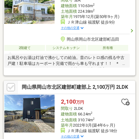
間取り
5DK
ので一度お問い合わせください
2
建物面積
110.63m
2
土地面積
224.38m
築年月
1975年12月(築50年9ヶ月)
ＪＲ津山線 福渡駅 徒歩9分
その他の交通
岡山県岡山市北区建部町品田
2階建て
システムキッチン
所有権
お風呂やお湯は灯油で沸かしての給油。昔のレトロ感の残る中古
戸建！駐車場はカーポート完備で雨から車も守れます！！ *
*☆* *☆* *☆* *☆* *☆* *当社は不動産の購入からリノベ
ーションまでワンストップでサポートいたします。高い技術力と
デザイン力で失敗しないリフォームを実現。中古物件をリノベ・
岡山県岡山市北区建部町建部上 2,100万円 2LDK
リフォームで蘇らせます。物件購入費用とリノベ工事費用を一緒
にローンで組む提案も可能です。購入・買い替え・購入+リノベ
ーションなど、お気軽にご相談ください！お問い合わせは【086-
2,100
万円
250-9005】または資料請求・来場予約ボタンから。 * *☆*
間取り
2LDK
*☆* *☆* *☆* *☆
2
建物面積
66.24m
2
土地面積
310.74m
築年月
2022年3月(築4年6ヶ月)
ＪＲ津山線 福渡駅 徒歩18分
その他の交通