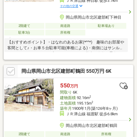
ＪＲ津山線 神目駅 徒歩3.7km
その他の交通
岡山県岡山市北区建部町下神目
2階建て
南道路
駐車場あり
駐車3台
所有権
【おすすめポイント】・はなれのあるお家(*^^*) 趣味のお部屋や
客間として♪・お車５台駐車可能(車種による)・南側にはサンルー
ムがあります。・2Fには広いバルコニー♪ 壮大な自然の景色が
味わえます・窓が多いので明るくて通風良好です。・住宅が密集
していない落ち着いた環境です(*^^*)【周辺環境について】・ファ
岡山県岡山市北区建部町鶴田 550万円 6K
ミリーマート建部川口店：徒歩20分 ・岡山市福渡保育園：徒歩20
分・岡山市立福渡小学校：徒歩23分【お問い合わせについて】現
地ご案内受付中です！ハウスドゥ岡山奥田までお気軽にお問い合
550
万円
わせください。0800-811-6089
間取り
6K
2
建物面積
92.16m
2
土地面積
195.15m
築年月
1900年1月(築126年8ヶ月)
ＪＲ津山線 福渡駅 徒歩6.8km
岡山県岡山市北区建部町鶴田
2階建て
南道路
所有権