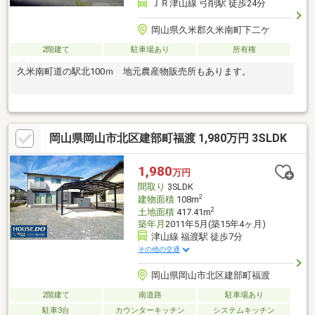
ＪＲ津山線 弓削駅 徒歩24分
岡山県久米郡久米南町下二ケ
2階建て
駐車場あり
所有権
久米南町道の駅北100ｍ 地元農産物販売所もあります。
岡山県岡山市北区建部町福渡 1,980万円 3SLDK
1,980
万円
間取り
3SLDK
2
建物面積
108m
2
土地面積
417.41m
築年月
2011年5月(築15年4ヶ月)
津山線 福渡駅 徒歩7分
その他の交通
岡山県岡山市北区建部町福渡
2階建て
南道路
駐車場あり
駐車3台
カウンターキッチン
システムキッチン