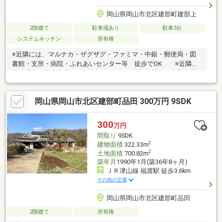
岡山県岡山市北区建部町建部上
2階建て
駐車場あり
駐車3台
システムキッチン
所有権
※近隣には、マルナカ・ザグザグ・ファミマ・中銀・郵便局・図
書館・支所・病院・ふれあいセンター等 徒歩でOK ※近隣の
生活環境は大変充実で、 お勧めです！※建部小学校・建部中学
校にも徒歩９分圏内！※家の目の間で、ホタルの乱舞がみられま
す / たけべ温泉も徒歩６分内で毎日癒やされます※居住中に
岡山県岡山市北区建部町品田 300万円 9SDK
て、事前にご連絡下さい 内覧 調整致します（家具・家電他
ご希望あればご相談となります）※自然豊かな場所での時間を感
じながら暮らせます
300
万円
間取り
9SDK
2
建物面積
322.33m
2
土地面積
700.82m
築年月
1990年1月(築36年8ヶ月)
ＪＲ津山線 福渡駅 徒歩3.6km
その他の交通
岡山県岡山市北区建部町品田
2階建て
所有権