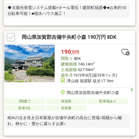
◆太陽光発電システム搭載×オール電化！建部町福渡◆■お車約10
台駐車可能！■積水ハウス施工！
岡山県加賀郡吉備中央町小森 190万円 8DK
190
万円
間取り
8DK
2
建物面積
146.14m
2
土地面積
627.94m
築年月
1973年8月(築53年1ヶ月)
津山線 福渡駅 徒歩17.1km
岡山県加賀郡吉備中央町小森
2階建て
南道路
駐車場あり
駐車3台
所有権
8DKの古き良き日本家屋が吉備中央町の高台に登場♪喧騒から離
れ、静かに・豊かに暮らすお家♪