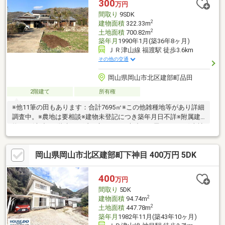
300
万円
間取り
9SDK
2
建物面積
322.33m
2
土地面積
700.82m
築年月
1990年1月(築36年8ヶ月)
ＪＲ津山線 福渡駅 徒歩3.6km
その他の交通
岡山県岡山市北区建部町品田
2階建て
所有権
※他11筆の田もあります：合計7695㎡※この他雑種地等があり詳細
調査中。※農地は要相談※建物未登記につき築年月日不詳※附属建
物あり(木造：2階建て：延べ床197.8㎡/木造：平屋：23.04㎡)当社
は不動産の購入からリノベーションまでワンストップでサポート
いたします。高い技術力とデザイン力で失敗しないリフォームを
岡山県岡山市北区建部町下神目 400万円 5DK
実現。中古物件をリノベ・リフォームで蘇らせます。購入・買い
替え・購入+リノベーションなど、お気軽にご相談ください！お
問い合わせは【086-250-9005】または資料請求・来場予約ボタン
400
万円
から。
間取り
5DK
2
建物面積
94.74m
2
土地面積
447.78m
築年月
1982年11月(築43年10ヶ月)