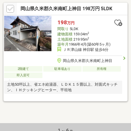
していない落ち着いた環境です(*^^*)【周辺環境について】・ファ
岡山県久米郡久米南町上神目 198万円 5LDK
ミリーマート建部川口店：徒歩20分 ・岡山市福渡保育園：徒歩20
分・岡山市立福渡小学校：徒歩23分【お問い合わせについて】現
地ご案内受付中です！ハウスドゥ岡山奥田までお気軽にお問い合
198
万円
わせください。0800-811-6089
間取り
5LDK
2
建物面積
159.04m
2
土地面積
219.95m
築年月
1966年4月(築60年5ヶ月)
ＪＲ津山線 神目駅 徒歩6分
岡山県久米郡久米南町上神目
2階建て
駐車場あり
所有権
即入居可
土地50坪以上、省エネ給湯器、ＬＤＫ１５畳以上、対面式キッチ
ン、ＩＨクッキングヒーター、平坦地
1～6