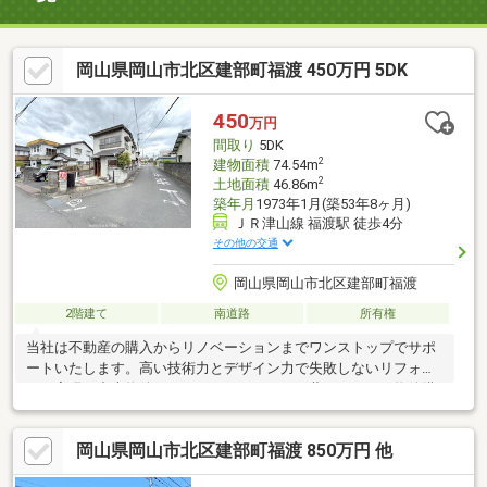
岡山県岡山市北区建部町福渡 450万円 5DK
450
万円
間取り
5DK
2
建物面積
74.54m
2
土地面積
46.86m
築年月
1973年1月(築53年8ヶ月)
ＪＲ津山線 福渡駅 徒歩4分
その他の交通
岡山県岡山市北区建部町福渡
2階建て
南道路
所有権
当社は不動産の購入からリノベーションまでワンストップでサポ
ートいたします。高い技術力とデザイン力で失敗しないリフォー
ムを実現。中古物件をリノベ・リフォームで蘇らせます。物件購
入費用とリノベ工事費用を一緒にローンで組む提案も可能です。
3Dモデリングでリフォームの完成予想図を立体的に表現。購入・
岡山県岡山市北区建部町福渡 850万円 他
買い替え・購入+リノベーションなど、お気軽にご相談くださ
い！お問い合わせは【086-250-9005】または資料請求・来場予約