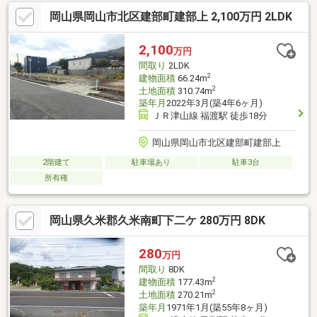
空間で過ごせます。気になる点がある場合はご連絡ください
岡山県岡山市北区建部町建部上 2,100万円 2LDK
→【086-206-6861】「情報集収のための資料が欲しい方」はオレ
ンジの「資料請求（無料）」ボタンをクリックしてください。
「八鍵不動産」は、お客様に寄りそってお客様のペースで不動産
2,100
万円
取引のご提案を行っている不動産会社です。些細なことでも構い
間取り
2LDK
ません、お気軽にご相談ください。
2
建物面積
66.24m
2
土地面積
310.74m
築年月
2022年3月(築4年6ヶ月)
ＪＲ津山線 福渡駅 徒歩18分
岡山県岡山市北区建部町建部上
2階建て
駐車場あり
駐車3台
所有権
岡山県久米郡久米南町下二ケ 280万円 8DK
280
万円
間取り
8DK
2
建物面積
177.43m
2
土地面積
270.21m
築年月
1971年1月(築55年8ヶ月)