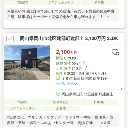
2階建て
システムキッチン
所有権
お風呂やお湯は灯油で沸かしての給油。昔のレトロ感の残る中古
戸建！駐車場はカーポート完備で雨から車も守れます！！ *
*☆* *☆* *☆* *☆* *☆* *当社は不動産の購入からリノベ
ーションまでワンストップでサポートいたします。高い技術力と
デザイン力で失敗しないリフォームを実現。中古物件をリノベ・
岡山県岡山市北区建部町建部上 2,100万円 2LDK
リフォームで蘇らせます。物件購入費用とリノベ工事費用を一緒
にローンで組む提案も可能です。購入・買い替え・購入+リノベ
ーションなど、お気軽にご相談ください！お問い合わせは【086-
2,100
万円
250-9005】または資料請求・来場予約ボタンから。 * *☆*
間取り
2LDK
*☆* *☆* *☆* *☆
2
建物面積
66.24m
2
土地面積
310.74m
築年月
2022年3月(築4年6ヶ月)
ＪＲ津山線 福渡駅 徒歩18分
その他の交通
岡山県岡山市北区建部町建部上
2階建て
駐車場あり
駐車3台
システムキッチン
所有権
※近隣には、マルナカ・ザグザグ・ファミマ・中銀・郵便局・図
書館・支所・病院・ふれあいセンター等 徒歩でOK ※近隣の