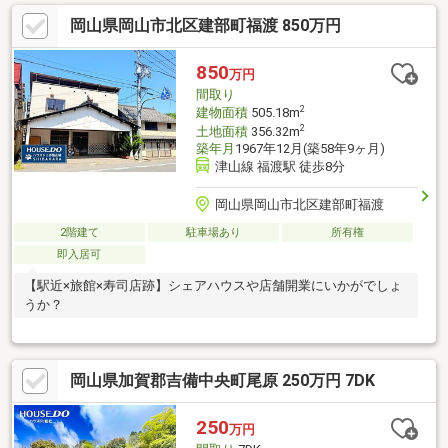
岡山県岡山市北区建部町福渡 850万円
850
万円
間取り
2
建物面積
505.18m
2
土地面積
356.32m
築年月
1967年12月(築58年9ヶ月)
津山線 福渡駅 徒歩8分
岡山県岡山市北区建部町福渡
2階建て
駐車場あり
所有権
即入居可
【駅近×旅館×寿司店跡】シェアハウスや店舗開業にいかがでしょ
うか？
岡山県加賀郡吉備中央町尾原 250万円 7DK
250
万円