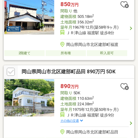
ボタンから。予約カレンダー上で予約が出来ない日程に関しまし
850
万円
ても、お問い合わせいただけますとご対応可能な事がございます
間取り
他
ので一度お問い合わせください
2
建物面積
505.18m
2
土地面積
356.32m
築年月
1967年12月(築58年9ヶ月)
ＪＲ津山線 福渡駅 徒歩8分
岡山県岡山市北区建部町福渡
2階建て
所有権
即入居可
岡山県岡山市北区建部町品田 890万円 5DK
890
万円
間取り
5DK
2
建物面積
110.63m
2
土地面積
224.38m
築年月
1975年12月(築50年9ヶ月)
ＪＲ津山線 福渡駅 徒歩9分
その他の交通
岡山県岡山市北区建部町品田