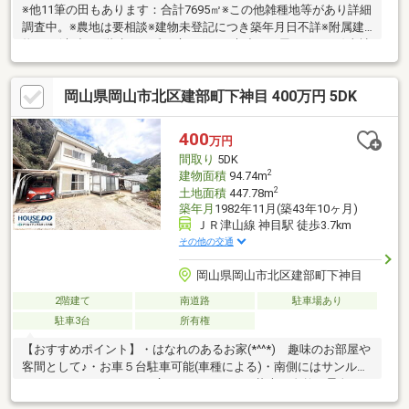
※他11筆の田もあります：合計7695㎡※この他雑種地等があり詳細
調査中。※農地は要相談※建物未登記につき築年月日不詳※附属建
物あり(木造：2階建て：延べ床197.8㎡/木造：平屋：23.04㎡)当社
は不動産の購入からリノベーションまでワンストップでサポート
いたします。高い技術力とデザイン力で失敗しないリフォームを
岡山県岡山市北区建部町下神目 400万円 5DK
実現。中古物件をリノベ・リフォームで蘇らせます。購入・買い
替え・購入+リノベーションなど、お気軽にご相談ください！お
問い合わせは【086-250-9005】または資料請求・来場予約ボタン
400
万円
から。
間取り
5DK
2
建物面積
94.74m
2
土地面積
447.78m
築年月
1982年11月(築43年10ヶ月)
ＪＲ津山線 神目駅 徒歩3.7km
その他の交通
岡山県岡山市北区建部町下神目
2階建て
南道路
駐車場あり
駐車3台
所有権
【おすすめポイント】・はなれのあるお家(*^^*) 趣味のお部屋や
客間として♪・お車５台駐車可能(車種による)・南側にはサンルー
ムがあります。・2Fには広いバルコニー♪ 壮大な自然の景色が
味わえます・窓が多いので明るくて通風良好です。・住宅が密集