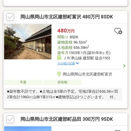
生活環境は大変充実で、 お勧めです！※建部小学校・建部中学
校にも徒歩９分圏内！※家の目の間で、ホタルの乱舞がみられま
す / たけべ温泉も徒歩６分内で毎日癒やされます※居住中に
岡山県岡山市北区建部町富沢 480万円 8SDK
て、事前にご連絡下さい 内覧 調整致します（家具・家電他
ご希望あればご相談となります）※自然豊かな場所での時間を感
じながら暮らせます
480
万円
間取り
8SDK
2
建物面積
96.52m
2
土地面積
656.38m
築年月
1935年1月(築91年8ヶ月)
ＪＲ津山線 建部駅 徒歩19分
その他の交通
岡山県岡山市北区建部町富沢
平屋
所有権
■築年数不詳です。■土地は全5筆の予定。宅地2筆合計656.38㎡田
2筆合計1960㎡山林1筆213㎡■建物登記は2つございます。 付属
建物有。■間取り図は凡そのため、現状を優先します。
岡山県岡山市北区建部町品田 300万円 9SDK