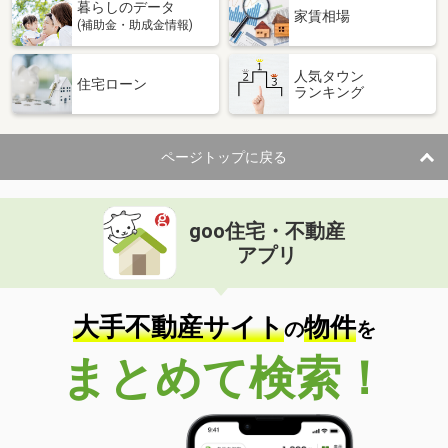
暮らしのデータ
家賃相場
(補助金・助成金情報)
人気タウン
住宅ローン
ランキング
ページトップに戻る
goo住宅・不動産
アプリ
大手不動産サイト
物件
の
を
まとめて検索！