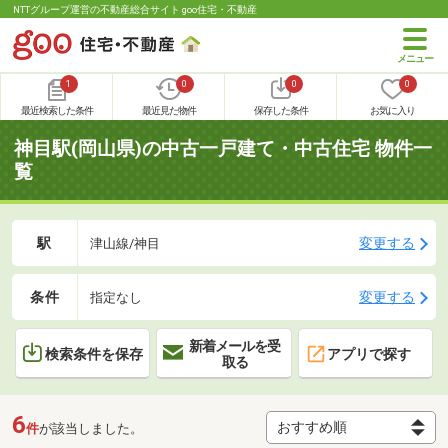
NTTグループ運営の不動産総合サイト goo住宅・不動産
1
0
0
0
最近検索した条件
最近見た物件
保存した条件
お気に入り
神目駅(岡山県)の中古一戸建て・中古住宅 物件一
覧
駅
変更する
津山線/神目
条件
変更する
指定なし
新着メールを受
検索条件を保存
アプリで探す
取る
6
件
が該当しました。