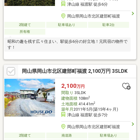
津山線 福渡駅 徒歩6分
岡山県岡山市北区建部町福渡
2階建て
駐車場あり
駐車2台
所有権
昭和の趣を残す広々住まい、駅徒歩6分の好立地！元民宿の物件で
す！
岡山県岡山市北区建部町福渡 2,100万円 3SLDK
2,100
万円
間取り
3SLDK
2
建物面積
108m
2
土地面積
414.41m
築年月
2011年5月(築15年4ヶ月)
津山線 福渡駅 徒歩7分
岡山県岡山市北区建部町福渡
2階建て
南道路
駐車場あり