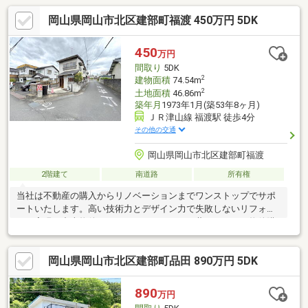
岡山県岡山市北区建部町福渡 450万円 5DK
450
万円
間取り
5DK
2
建物面積
74.54m
2
土地面積
46.86m
築年月
1973年1月(築53年8ヶ月)
ＪＲ津山線 福渡駅 徒歩4分
その他の交通
岡山県岡山市北区建部町福渡
2階建て
南道路
所有権
当社は不動産の購入からリノベーションまでワンストップでサポ
ートいたします。高い技術力とデザイン力で失敗しないリフォー
ムを実現。中古物件をリノベ・リフォームで蘇らせます。物件購
入費用とリノベ工事費用を一緒にローンで組む提案も可能です。
3Dモデリングでリフォームの完成予想図を立体的に表現。購入・
岡山県岡山市北区建部町品田 890万円 5DK
買い替え・購入+リノベーションなど、お気軽にご相談くださ
い！お問い合わせは【086-250-9005】または資料請求・来場予約
ボタンから。予約カレンダー上で予約が出来ない日程に関しまし
890
万円
ても、お問い合わせいただけますとご対応可能な事がございます