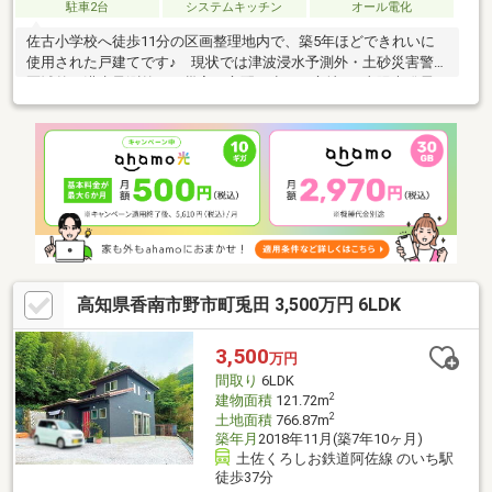
駐車2台
システムキッチン
オール電化
佐古小学校へ徒歩11分の区画整理地内で、築5年ほどできれいに
使用された戸建てです♪ 現状では津波浸水予測外・土砂災害警戒
区域外・洪水予測外と、災害の心配が少ない立地♪ 太陽光発電シ
ステムに加えて蓄電池付ですので、高騰する電気代の節約になり
ます♪ IHクッキングヒーターのあるオール電化住宅♪ カーポー
ト付で2台駐車可能な3LDKの戸建てです♪
高知県香南市野市町兎田 3,500万円 6LDK
3,500
万円
間取り
6LDK
2
建物面積
121.72m
2
土地面積
766.87m
築年月
2018年11月(築7年10ヶ月)
土佐くろしお鉄道阿佐線 のいち駅
徒歩37分