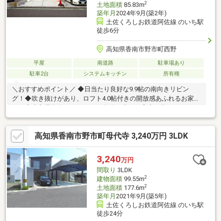
2
土地面積
85.83m
築年月
2024年9月(築2年)
土佐くろしお鉄道阿佐線 のいち駅
徒歩6分
高知県香南市野市町西野
平屋
南道路
駐車場あり
駐車2台
システムキッチン
所有権
＼おすすめポイント／ ◆日当たり良好な9.9帖の南向きリビン
グ！◆吹き抜けがあり、ロフト4.0帖付きの開放感あふれるお家で
す！◆未入居物件！☆こちらの物件は本日ご案内可能です☆☆ご
購入時の住宅ローン相談も無料で承ります♪物件が気になったらお
好きなタイミングで【088-831-1885】へお問い合わせください！
高知県香南市野市町母代寺 3,240万円 3LDK
資料請求フォームからは24時間受付中☆ おうちと皆様のご縁を結
ぶことが私たちの使命です。 皆様にお会いできますことを、心
よりお待ち申し上げております
3,240
万円
間取り
3LDK
2
建物面積
99.55m
2
土地面積
177.6m
築年月
2021年9月(築5年)
土佐くろしお鉄道阿佐線 のいち駅
徒歩24分