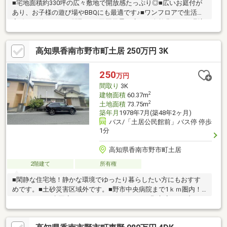
■宅地面積約330坪の広々敷地で開放感たっぷり◎■広いお庭付が
あり、お子様の遊び場やBBQにも最適です♪■ワンフロアで生活が
完結する使いやすい間取り♪■田園風景が広がる自然豊かな住環境
です。■畑付きで家庭菜園や趣味の農作業も楽しめます♪■自然と
利便性を兼ね備えた、ゆとりある新生活をスタートしませんか？
高知県香南市野市町土居 250万円 3K
250
万円
間取り
3K
2
建物面積
60.37m
2
土地面積
73.75m
築年月
1978年7月(築48年2ヶ月)
バス/「土居公民館前」バス停 停歩
1分
高知県香南市野市町土居
2階建て
所有権
■閑静な住宅地！静かな環境でゆったり暮らしたい方にもおすす
めです。■土砂災害区域外です。■野市中央病院まで1ｋｍ圏内！
エーマックス赤岡店やコメリハード＆グリーン野市店、セブンイ
レブンのいち東野店など、周辺には生活に便利なお店が点在して
います。■土居公民館前バス停まで徒歩1分♪お車をお持ちでない