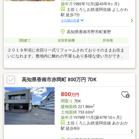
築年月
1982年12月(築43年9ヶ月)
土佐くろしお鉄道阿佐線 よしかわ
駅 徒歩7分
その他の交通
高知県香南市野市町東野
2階建て
浴室乾燥機
所有権
２０１９年頃に水回り一式リフォームされておりそのままお住ま
いになれます。敷地内に離れの平屋もあり多様な使い方ができま
す。お車は３～４台駐車可能。周りに建物が少なく日当たりも良
好です。２０２０年に玄関扉を新規交換、２０２１年に防蟻工
事、２０２２年にカーゲート設置、 玄関前にはプライバシーを守
高知県香南市赤岡町 800万円 7DK
るフェンスも設置済みで、防犯面も配慮されています。
800
万円
間取り
7DK
2
建物面積
221.86m
2
土地面積
753.63m
築年月
1978年11月(築47年10ヶ月)
土佐くろしお鉄道阿佐線 あかおか
駅 徒歩8分