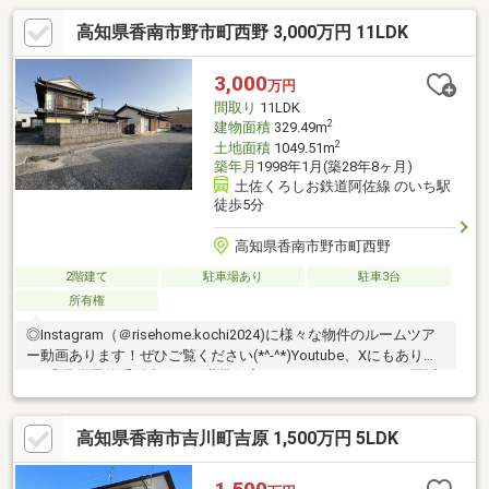
高知県香南市野市町西野 3,000万円 11LDK
3,000
万円
間取り
11LDK
2
建物面積
329.49m
2
土地面積
1049.51m
築年月
1998年1月(築28年8ヶ月)
土佐くろしお鉄道阿佐線 のいち駅
徒歩5分
高知県香南市野市町西野
2階建て
駐車場あり
駐車3台
所有権
◎Instagram（＠risehome.kochi2024)に様々な物件のルームツア
ー動画あります！ぜひご覧ください(*^-^*)Youtube、Xにもありま
す♪◎見学予約受付中！・二世帯住宅・キッチン2つ・のいち駅近
く・日当たり良好【周辺環境】・香南市立野市小学校 徒歩7分
（約670ｍ）・香南市立野市中学校 徒歩29分（約2270ｍ）
高知県香南市吉川町吉原 1,500万円 5LDK