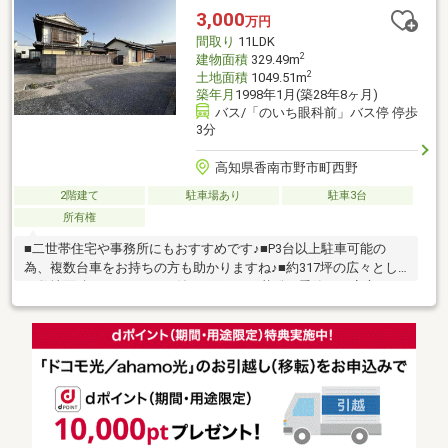
性能評価書、建築確認完了検査済証 フラット35適合証明書：有■
3,000
万円
耐震基準適合証明書：有 ■建築士等の建物検査報告書：有
間取り
11LDK
2
建物面積
329.49m
2
土地面積
1049.51m
築年月
1998年1月(築28年8ヶ月)
バス/「のいち眼科前」バス停 停歩
3分
高知県香南市野市町西野
2階建て
駐車場あり
駐車3台
所有権
■二世帯住宅や事務所にもおすすめです♪■P3台以上駐車可能の
為、複数台車をお持ちの方も助かりますね♪■約317坪の広々とし
た敷地面積！■サンルーム付き♪雨の日や花粉の季節でも安心して
洗濯物を干せますね！■和室が8部屋もある為、親戚の集まりや、
お正月等もゆったり対応可能です。■お庭付きでガーデニングも
楽しめます♪■介護施設などの事業所にもおすすめの物件■1階：
20LDK・10和・12洋・3和・4.5和・6和・4和・6和・8和、2階：
7.5DK、10洋、12洋、10和■フジグラン野市店まで歩3分、くすり
のレディまで歩3分、車で3～４分の場所にはダイキやマルナカ、
香南市役所があり住環境良好です！