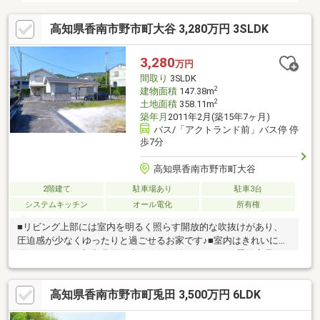
高知県香南市野市町大谷 3,280万円 3SLDK
3,280
万円
間取り
3SLDK
2
建物面積
147.38m
2
土地面積
358.11m
築年月
2011年2月(築15年7ヶ月)
バス/「アクトランド前」バス停 停
歩7分
高知県香南市野市町大谷
2階建て
駐車場あり
駐車3台
システムキッチン
オール電化
所有権
■リビング上部には室内を明るく照らす開放的な吹抜けがあり、
圧迫感が少なくゆったりと過ごせるお家です♪■室内はきれいに使
用されており、初期費用も少なく住み始めれます。■季節家電も
しっかり収納できる納戸付き！■ファミリーマート野市大谷店ま
で徒歩圏内、スーパーやドラッグストアも車で5分圏内の距離です
高知県香南市野市町兎田 3,500万円 6LDK
ので、毎日のお買い物に便利な住環境です。周辺にはアクトラン
ドやのいち動物公園があり、お子様と一緒に楽しめます♪■約108