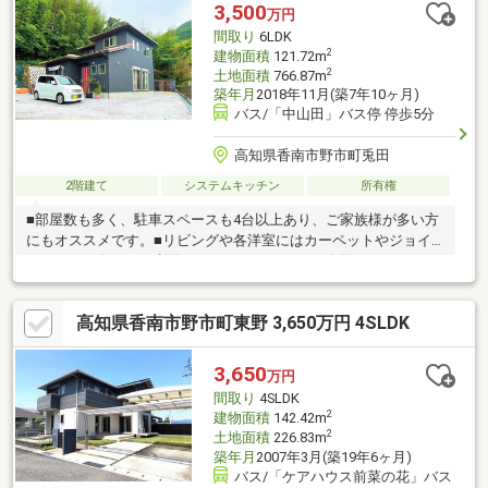
坪の広々とした敷地にお車3台以上駐車可能！急な来客などにも十
3,500
万円
分対応できます。カーポート2台分付きで、日差しや雨から大切な
間取り
6LDK
お車を守ります。外部水栓があり、洗車もしやすいですね♪
2
建物面積
121.72m
2
土地面積
766.87m
築年月
2018年11月(築7年10ヶ月)
バス/「中山田」バス停 停歩5分
高知県香南市野市町兎田
2階建て
システムキッチン
所有権
■部屋数も多く、駐車スペースも4台以上あり、ご家族様が多い方
にもオススメです。■リビングや各洋室にはカーペットやジョイ
ンマットを敷いてご利用されており、キレイに使用されていま
す。■南側は遮るものがなく、またお隣からも一段高くなってい
るため、日当たり良好で開放感のある住環境です。■本物件は2筆
高知県香南市野市町東野 3,650万円 4SLDK
あり、宅地部分(614.87ｍ2)と更地(地目：雑種地(152ｍ2))を含み
ます。■一部の室内写真にAIで家具を削除したイメージ画像があり
ます。
3,650
万円
間取り
4SLDK
2
建物面積
142.42m
2
土地面積
226.83m
築年月
2007年3月(築19年6ヶ月)
バス/「ケアハウス前菜の花」バス