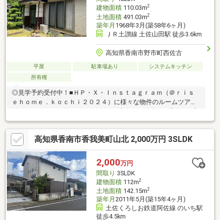
2
建物面積
110.03m
2
土地面積
491.03m
築年月
1968年3月(築58年6ヶ月)
ＪＲ土讃線 土佐山田駅 徒歩3.6km
高知県香南市野市町西佐古
平屋
駐車場あり
システムキッチン
所有権
◎見学予約受付中！■ＨＰ・Ｘ・Ｉｎｓｔａｇｒａｍ（＠ｒｉｓ
ｅｈｏｍｅ．ｋｏｃｈｉ２０２４）に様々な物件のルームツアー
動画あり！ぜひご覧ください(*^-^*)・南向きで陽当たり良好♪・庭
付き。BBQや家庭菜園を楽しむことができます・作業場やアウト
ドア用品等を置いたりと便利な土間完備！・廊下やトイレに手す
高知県香南市香我美町山北 2,000万円 3SLDK
りがあり、安心して暮らせます◎【周辺環境】・香南市立佐古小
学校 徒歩20分（1620ｍ）・香南市立野市中学校 徒歩54分
（4300ｍ）
2,000
万円
間取り
3SLDK
2
建物面積
112m
2
土地面積
142.15m
築年月
2011年5月(築15年4ヶ月)
土佐くろしお鉄道阿佐線 のいち駅
徒歩4.5km