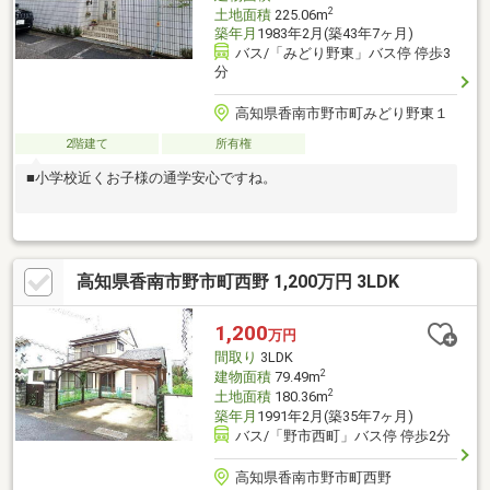
2
土地面積
225.06m
築年月
1983年2月(築43年7ヶ月)
バス/「みどり野東」バス停 停歩3
分
高知県香南市野市町みどり野東１
2階建て
所有権
■小学校近くお子様の通学安心ですね。
高知県香南市野市町西野 1,200万円 3LDK
1,200
万円
間取り
3LDK
2
建物面積
79.49m
2
土地面積
180.36m
築年月
1991年2月(築35年7ヶ月)
バス/「野市西町」バス停 停歩2分
高知県香南市野市町西野