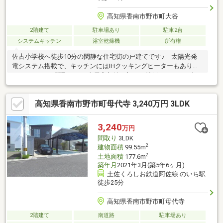
高知県香南市野市町大谷
2階建て
駐車場あり
駐車2台
システムキッチン
浴室乾燥機
所有権
佐古小学校へ徒歩10分の閑静な住宅街の戸建てです♪ 太陽光発
電システム搭載で、キッチンにはIHクッキングヒーターもありま
す♪ 4SLDKの間取りで、全居室収納に加え、納戸があるなど収
納スペース豊富♪ 庭もあり、カーポートのある駐車スペースには
2台駐車可能です♪
高知県香南市野市町母代寺 3,240万円 3LDK
3,240
万円
間取り
3LDK
2
建物面積
99.55m
2
土地面積
177.6m
築年月
2021年3月(築5年6ヶ月)
土佐くろしお鉄道阿佐線 のいち駅
徒歩25分
高知県香南市野市町母代寺
2階建て
南道路
駐車場あり