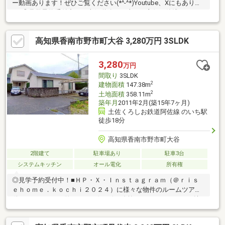
ー動画あります！ぜひご覧ください(*^-^*)Youtube、Xにもありま
す♪◎見学予約受付中！・南側道路で日当たり良好・築浅でキレ
イ・駐車2台可能 ・小学校近く ・オール電化 ・全室収納付き
【周辺環境】・香南市立野市東小学校 徒歩7分（約500ｍ）・香
高知県香南市野市町大谷 3,280万円 3SLDK
南市立野市中学校 徒歩36分（約2860ｍ）
3,280
万円
間取り
3SLDK
2
建物面積
147.38m
2
土地面積
358.11m
築年月
2011年2月(築15年7ヶ月)
土佐くろしお鉄道阿佐線 のいち駅
徒歩18分
高知県香南市野市町大谷
2階建て
駐車場あり
駐車3台
システムキッチン
オール電化
所有権
◎見学予約受付中！■ＨＰ・Ｘ・Ｉｎｓｔａｇｒａｍ（＠ｒｉｓ
ｅｈｏｍｅ．ｋｏｃｈｉ２０２４）に様々な物件のルームツアー
動画あり！ぜひご覧ください(*^-^*)・吹抜けとウッドデッキが魅
力。開放感のある20.2帖LDK！・家事楽！勝手口直結の土間パン
トリー＆豊富な収納スペース・約6.4帖の納戸やWICなど、季節の