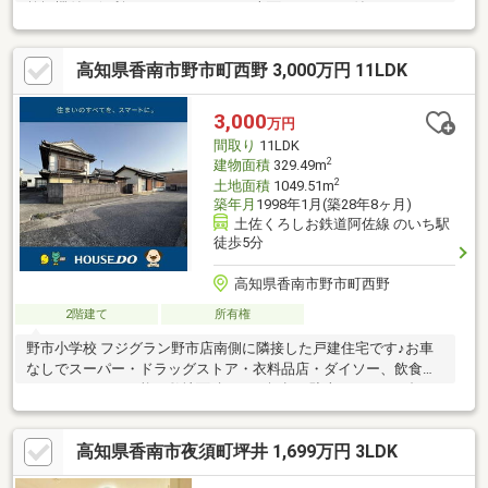
乾燥機付で便利です。バルコニー、南面バルコニー付です。あか
おか駅から徒歩3分で通勤通学にはとても便利です。日当たり良好
です。
高知県香南市野市町西野 3,000万円 11LDK
3,000
万円
間取り
11LDK
2
建物面積
329.49m
2
土地面積
1049.51m
築年月
1998年1月(築28年8ヶ月)
土佐くろしお鉄道阿佐線 のいち駅
徒歩5分
高知県香南市野市町西野
2階建て
所有権
野市小学校 フジグラン野市店南側に隣接した戸建住宅です♪お車
なしでスーパー・ドラッグストア・衣料品店・ダイソー、飲食店
などへアクセス可能！敷地面積３１７坪超、駐車スペースや畑、
ビニールハウス、倉庫など住居以外の敷地もゆったりしておりま
す＾＾住居部分は５DKの２階建てと、６LDKの平屋建てが繋がっ
高知県香南市夜須町坪井 1,699万円 3LDK
た構造♪ご家族の多い方、趣味やリモートワークのお部屋、２世帯
住宅など幅広い使い方でご検討いただけます！自宅兼店舗や事業