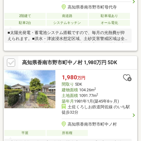
高知県香南市野市町母代寺
2階建て
南道路
駐車場あり
駐車2台
システムキッチン
オール電化
■太陽光発電・蓄電池システム搭載ですので、毎月の光熱費が抑
えられます。■洪水・津波浸水想定区域、土砂災害警戒区域は全
てエリア外です。■南向きで日当たりの良いお家です♪■階段下収
納や全居室収納付き、2階の約7.5帖洋室にはウォークインクロー
ゼットがあり収納たっぷりです！■リビングが見渡せる対面式キ
高知県香南市野市町中ノ村 1,980万円 5DK
ッチンでお料理も楽しめますね♪■前面道路は約6ｍの広さがあ
り、お車の運転が苦手な方でも敷地内に駐車しやすい立地です。
■コンビニやスーパーなどのお買い物施設まで車で5分ですので、
1,980
万円
日々のお買い物にも負担になりにくい距離です。のいち動物公園
間取り
5DK
も近くにあり、休日のお出かけも楽しめます♪
2
建物面積
104.26m
2
土地面積
1091.77m
築年月
1981年1月(築45年8ヶ月)
土佐くろしお鉄道阿佐線 のいち駅
徒歩32分
高知県香南市野市町中ノ村
平屋
所有権