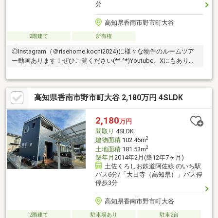
分
高知県香南市野市町大谷
2階建て
所有権
◎Instagram（＠risehome.kochi2024)に様々な物件のルームツア
ー動画あります！ぜひご覧ください(*^-^*)Youtube、Xにもありま
す♪◎見学予約受付中！・南側道路で日当たり良好・ファミリーに
おすすめ5DK・庭付き【周辺環境】・香南市立佐古小学校 徒歩
17分（約1360ｍ）・香南市立野市中学校 徒歩17分（約1350ｍ）
高知県香南市野市町大谷 2,180万円 4SLDK
2,180
万円
間取り
4SLDK
2
建物面積
102.46m
2
土地面積
181.53m
築年月
2014年2月(築12年7ヶ月)
土佐くろしお鉄道阿佐線 のいち駅
バス6分/「大日寺（高知県）」バス停
停歩3分
高知県香南市野市町大谷
2階建て
駐車場あり
駐車2台