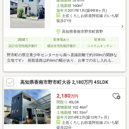
建物面積
53.87m
2
土地面積
160m
築年月
2017年1月(築9年8ヶ月)
土佐くろしお鉄道阿佐線 のいち駅
徒歩21分
高知県香南市野市町西野
2階建て
駐車場あり
駐車3台
設計住宅性能評価付
建設住宅性能評価付
システムキッチン
野市町の県立青少年センターから南へ直線距離で約350mの閑静な
立地です♪ 前面道路は約6mの幅があり、お車での出し入れもゆ
ったり♪ 2階にもトイレがある4LDKの間取り♪ 太陽光発電シス
テムを搭載したオール電化住宅には、2台駐車可能です♪
高知県香南市野市町大谷 2,180万円 4SLDK
2,180
万円
間取り
4SLDK
2
建物面積
102.46m
2
土地面積
181.53m
築年月
2014年2月(築12年7ヶ月)
土佐くろしお鉄道阿佐線 のいち駅
徒歩22分