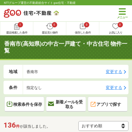
NTTグループ運営の不動産総合サイト goo住宅・不動産
1
0
0
0
最近検索した条件
最近見た物件
保存した条件
お気に入り
香南市(高知県)の中古一戸建て・中古住宅 物件一
覧
地域
変更する
香南市
条件
変更する
指定なし
新着メールを受
検索条件を保存
アプリで探す
取る
136
件
が該当しました。