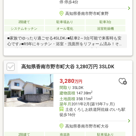
停 停歩4分
高知県香南市野市町東野
2階建て
駐車場あり
駐車3台
システムキッチン
オール電化
浴室乾燥機
■家族でゆったり過ごせる4SLDK♪■駐車2～3台可能で来客時も安
心です♪■R5年にキッチン・浴室・洗面所をリフォーム済み！その
まま快適にお住まいいただけます♪■フジグラン野市をはじめ、コ
ンビニ・ドラッグストア・ホームセンターが1km圏内に充実！
日々のお買い物も便利な立地♪■JRのいち駅・バス停が徒歩10分圏
高知県香南市野市町大谷 3,280万円 3SLDK
内で通勤通学もスムーズ！
3,280
万円
間取り
3SLDK
2
建物面積
147.38m
2
土地面積
358.11m
築年月
2011年2月(築15年7ヶ月)
土佐くろしお鉄道阿佐線 のいち駅
徒歩16分
高知県香南市野市町大谷
2階建て
南道路
駐車場あり