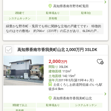
高知県香南市野市町兎田
2階建て
駐車場あり
駐車3台
システムキッチン
所有権
緑豊かな野市町・兎田でも特に閑静な立地の戸建てです♪ 特徴的
なのはその敷地♪ 約766㎡（231坪）の広さがあり、6LDKの戸建
ての他に、4台は駐車可能な更地部分がありますので、ご家族やご
友人を招いてのBBQなども楽しめます♪ 所有者さま居住中です
が、内見の手配可能です♪
高知県香南市香我美町山北 2,000万円 3SLDK
2,000
万円
間取り
3SLDK
2
建物面積
112m
2
土地面積
142.15m
築年月
2011年5月(築15年4ヶ月)
土佐くろしお鉄道阿佐線 のいち駅
徒歩4.5km
高知県香南市香我美町山北
3階建て以上
駐車場あり
システムキッチン
所有権