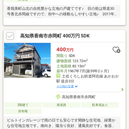
香我美町山北の自然豊かな立地の戸建てです♪ 目の前は県道30
号香北赤岡線ですので、街中への移動もしやすい立地♪ 2011年
築の3階建てで、間取りもゆったりとした3SLDK♪ 2階にセント
ラル収納がありフラットな収納スペースにご家族のものをまとめ
てすっきり収納可能♪ 他にも土間収納などもあり収納スペース豊
高知県香南市赤岡町 400万円 5DK
富♪ 太陽光発電システムやカーポートもあります♪
400
万円
間取り
5DK
2
建物面積
123.72m
2
土地面積
83.15m
築年月
1967年7月(築59年2ヶ月)
土佐くろしお鉄道阿佐線 あかおか
駅 徒歩3分
その他の交通
高知県香南市赤岡町
2階建て
南道路
駐車場あり
所有権
ビルトインガレージで雨の日でも安心です閑静な住宅地、緑豊か
な住宅地立地です。南向き、陽当り良好、通風良好です。食器洗