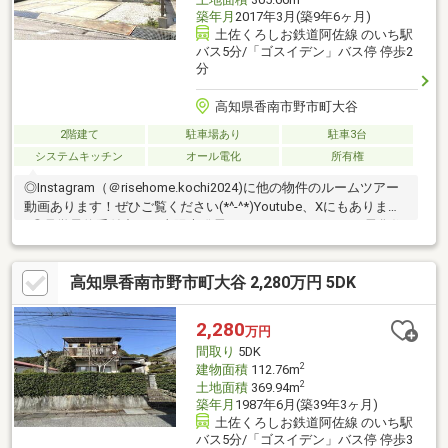
築年月
2017年3月(築9年6ヶ月)
土佐くろしお鉄道阿佐線 のいち駅
バス5分/「ゴスイデン」バス停 停歩2
分
高知県香南市野市町大谷
2階建て
駐車場あり
駐車3台
システムキッチン
オール電化
所有権
◎Instagram（＠risehome.kochi2024)に他の物件のルームツアー
動画あります！ぜひご覧ください(*^-^*)Youtube、Xにもあります
♪◎見学予約受付中！・太陽光発電システム9.5kw・オール電化住
宅・駐車場4台可・5LDKにウォークインクローゼット付き・リビ
ング横に小上がりの和室あります・各居室に収納有り・リビング
高知県香南市野市町大谷 2,280万円 5DK
収納もあります【周辺環境】・香南市立佐古小学校 徒歩16分
（約1250ｍ）・香南市立野市中学校 自転車7分（約1330ｍ）
2,280
万円
間取り
5DK
2
建物面積
112.76m
2
土地面積
369.94m
築年月
1987年6月(築39年3ヶ月)
土佐くろしお鉄道阿佐線 のいち駅
バス5分/「ゴスイデン」バス停 停歩3