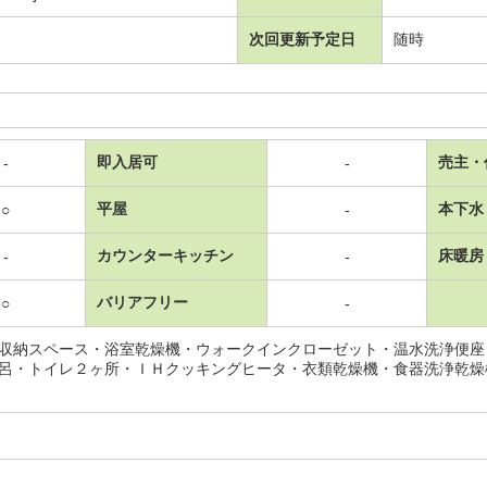
次回更新予定日
随時
即入居可
売主・
-
-
平屋
本下水
○
-
カウンターキッチン
床暖房
-
-
バリアフリー
○
-
収納スペース・浴室乾燥機・ウォークインクローゼット・温水洗浄便座
呂・トイレ２ヶ所・ＩＨクッキングヒータ・衣類乾燥機・食器洗浄乾燥