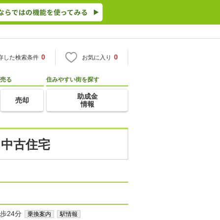
0
0
存した検索条件
お気に入り
売る
住みやすい街を探す
助成金
売却
情報
・中古住宅
歩24分
乗換案内
駅情報