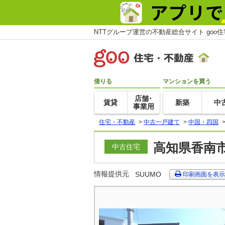
NTTグループ運営の不動産総合サイト goo
借りる
マンションを買う
店舗･
賃貸
新築
中
事業用
住宅・不動産
>
中古一戸建て
>
中国・四国
高知県香南
中古住宅
情報提供元
SUUMO
印刷画面を表示