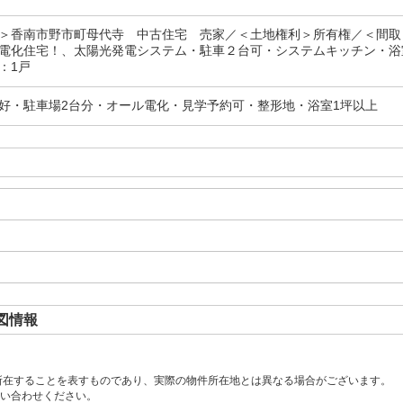
＞香南市野市町母代寺 中古住宅 売家／＜土地権利＞所有権／＜間取
電化住宅！、太陽光発電システム・駐車２台可・システムキッチン・浴
：1戸
好・駐車場2台分・オール電化・見学予約可・整形地・浴室1坪以上
図情報
所在することを表すものであり、実際の物件所在地とは異なる場合がございます。
い合わせください。