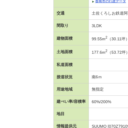
香南市の行政データ
交通
土佐くろしお鉄道阿佐
間取り
3LDK
2
建物面積
99.55m
（30.11
2
土地面積
177.6m
（53.72
私道面積
接道状況
南6ｍ
用途地域
無指定
建ぺい率/容積率
60%/200%
地目
情報提供元
SUUMO [070Z7910