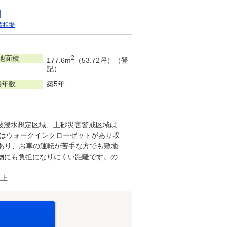
賃相場
地面積
2
177.6m
（53.72坪）（登
記）
築年数
築5年
波浸水想定区域、土砂災害警戒区域は
にはウォークインクローゼットがあり収
があり、お車の運転が苦手な方でも敷地
物にも負担になりにくい距離です。の
以上