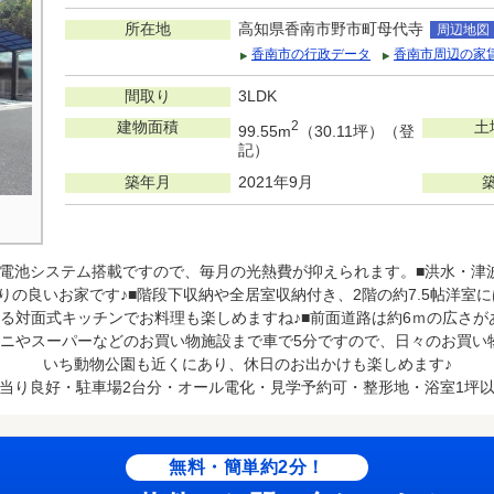
所在地
高知県香南市野市町母代寺
周辺地図
香南市の行政データ
香南市周辺の家
間取り
3LDK
建物面積
2
土
99.55m
（30.11坪）（登
記）
築年月
2021年9月
蓄電池システム搭載ですので、毎月の光熱費が抑えられます。■洪水・津
りの良いお家です♪■階段下収納や全居室収納付き、2階の約7.5帖洋室
る対面式キッチンでお料理も楽しめますね♪■前面道路は約6ｍの広さ
ビニやスーパーなどのお買い物施設まで車で5分ですので、日々のお買い
いち動物公園も近くにあり、休日のお出かけも楽しめます♪
当り良好・駐車場2台分・オール電化・見学予約可・整形地・浴室1坪
無料・簡単約2分！