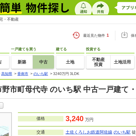
住宅・不動産
1
最近見た物件
保
一戸建てを買う
建てる
投資する
不動産
古
新築
中古
土地
土地活用
投資
>
高知県
>
香南市
>
のいち駅
>
3240万円 3LDK
市野市町母代寺 のいち駅 中古一戸建て
3,240
価格
万円
交通
土佐くろしお鉄道阿佐線
のいち駅
徒