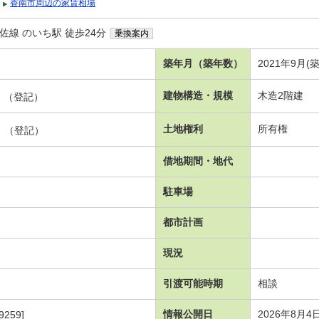
香南市周辺の家賃相場
線 のいち駅 徒歩24分
乗換案内
築年月（築年数）
2021年9月(築
建物構造・規模
木造2階建
坪）（登記）
土地権利
所有権
坪）（登記）
借地期間・地代
駐車場
都市計画
現況
引渡可能時期
相談
情報公開日
2026年8月4
9259]