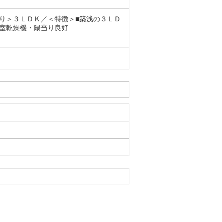
り＞３ＬＤＫ／＜特徴＞■築浅の３ＬＤ
室乾燥機・陽当り良好