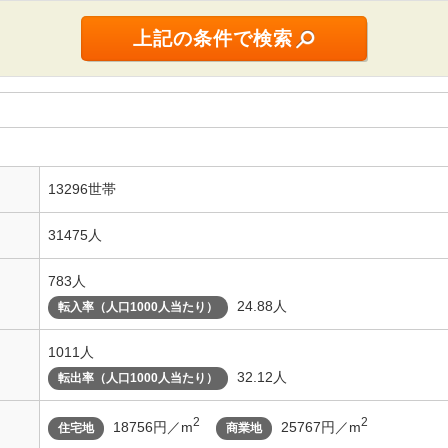
13296世帯
31475人
783人
24.88人
転入率（人口1000人当たり）
1011人
32.12人
転出率（人口1000人当たり）
2
2
18756円／m
25767円／m
住宅地
商業地