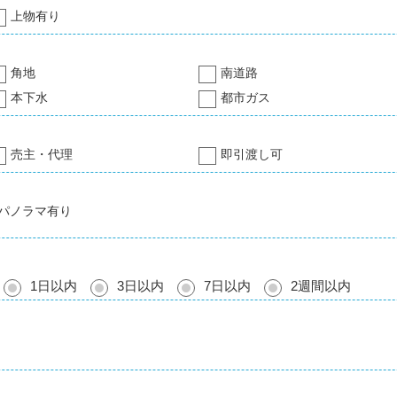
上物有り
角地
南道路
本下水
都市ガス
売主・代理
即引渡し可
パノラマ有り
1日以内
3日以内
7日以内
2週間以内