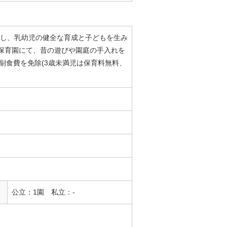
料化し、乳幼児の健全な育成と子どもを生み
各保育園にて、昔の遊びや園庭の手入れを
、副食費を免除(3歳未満児は保育料無料、
公立：1園 私立：-