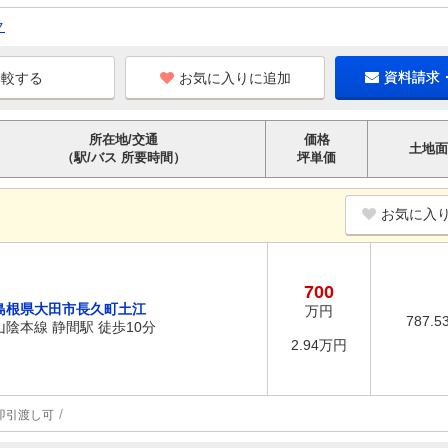
ク
お気に入りに追加
資料請求
所在地/交通
価格
土地面
（駅/バス 所要時間）
坪単価
お気に入
700
島根県大田市長久町土江
万円
787.5
山陰本線 静間駅 徒歩10分
2.94万円
即引渡し可