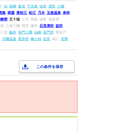
谷
泊
松崎
倉吉
下北条
由良
浦安
八橋
荒島
揖屋
東松江
松江
乃木
玉造温泉
来待
静間
五十猛
仁万
馬路
湯里
温泉津
折居
三保三隅
岡見
鎌手
石見津田
益田
三見
飯井
長門三隅
仙崎
長門市
黄波戸
串
川棚温泉
黒井村
梅ケ峠
吉見
福江
安岡
この条件を保存