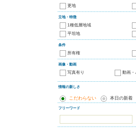
更地
立地・特徴
1種低層地域
平坦地
条件
所有権
画像・動画
写真有り
動画・
情報の新しさ
こだわらない
本日の新着
フリーワード