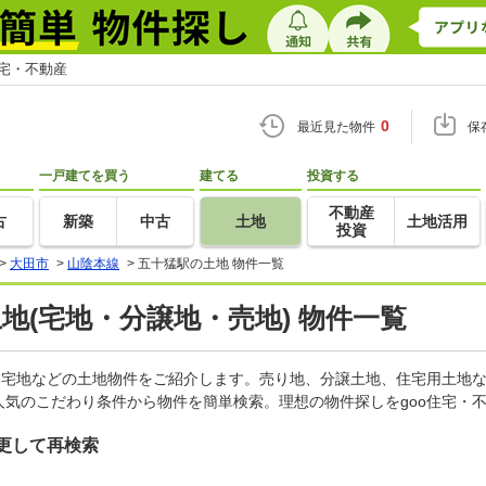
住宅・不動産
0
最近見た物件
保
一戸建てを買う
建てる
投資する
不動産
古
新築
中古
土地
土地活用
投資
>
大田市
>
山陰本線
>
五十猛駅の土地 物件一覧
土地(宅地・分譲地・売地) 物件一覧
、宅地などの土地物件をご紹介します。売り地、分譲土地、住宅用土地な
気のこだわり条件から物件を簡単検索。理想の物件探しをgoo住宅・
更して再検索