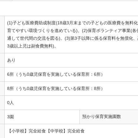
(1)子ども医療費助成制度(18歳3月末までの子どもの医療費を無
育てやすい環境づくりを進めている)。(2)保育ボランティア事業(
通して世代間の交流を図る)。(3)第3子以降に係る保育料を無償化
3歳以上児は副食費無料)。
あり
6所（うち0歳児保育を実施している保育所：6所）
8所（うち0歳児保育を実施している保育所：8所）
0人
預かり保育実施園数
3園
【小学校】完全給食【中学校】完全給食