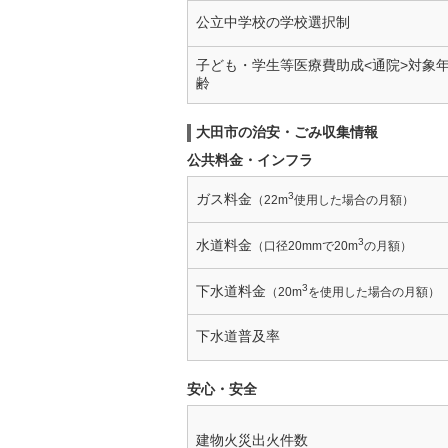
公立中学校の学校選択制
子ども・学生等医療費助成<通院>対象
齢
大田市の治安・ごみ収集情報
公共料金・インフラ
3
ガス料金
（22m
使用した場合の月額）
3
水道料金
（口径20mmで20m
の月額）
3
下水道料金
（20m
を使用した場合の月額）
下水道普及率
安心・安全
建物火災出火件数