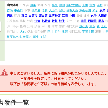
山陰本線：
東浜
岩美
大岩
福部
鳥取
湖山
鳥取大学前
末恒
宝木
浜村
青
赤碕
中山口
下市
御来屋
名和
大山口
淀江
伯耆大山
東山公園
米子
安来
宍道
荘原
直江
出雲市
西出雲
出雲神西
江南
小田
田儀
波根
久手
大田市
石見福光
黒松
浅利
江津
都野津
敬川
波子
久代
下府
浜田
西浜田
周布
戸田小浜
飯浦
江崎
須佐
宇田郷
木与
奈古
長門大井
越ケ浜
東萩
萩
玉江
長門古市
人丸
伊上
長門粟野
阿川
特牛
滝部
長門二見
宇賀本郷
湯玉
小
梶栗郷台地
綾羅木
幡生
下関
申し訳ございません。条件にあう物件が見つかりませんでした。
再度条件を設定して、検索をしてください。
以下は「静間駅と仁万駅」の物件情報を表示しています。
 物件一覧