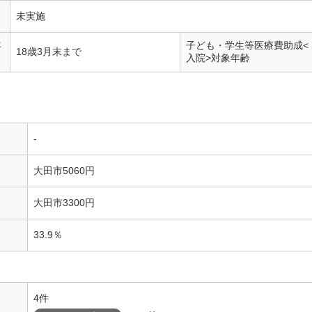
未実施
年
子ども・学生等医療費助成<
18歳3月末まで
入院>対象年齢
-
大田市5060円
大田市3300円
33.9％
4件