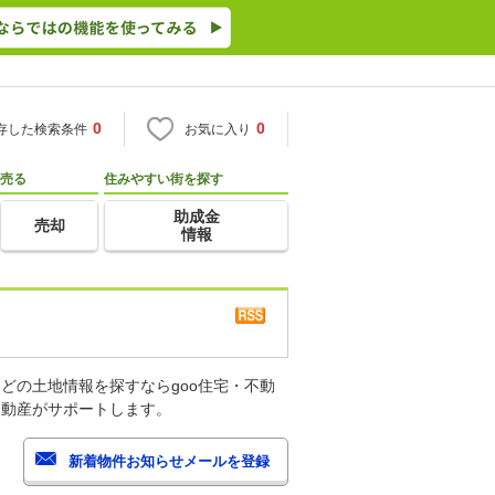
0
0
存した検索条件
お気に入り
売る
住みやすい街を探す
助成金
売却
情報
どの土地情報を探すならgoo住宅・不動
不動産がサポートします。