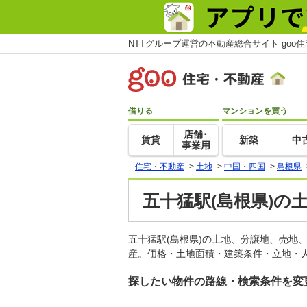
NTTグループ運営の不動産総合サイト goo
借りる
マンションを買う
店舗･
賃貸
新築
中
事業用
住宅・不動産
>
土地
>
中国・四国
>
島根県
五十猛駅(島根県)の
五十猛駅(島根県)の土地、分譲地、売地
産。価格・土地面積・建築条件・立地・人
探したい物件の路線・検索条件を変