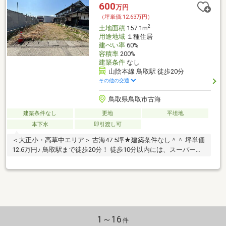
600
万円
（坪単価:12.63万円）
2
土地面積
157.1m
用途地域
１種住居
建ぺい率
60%
容積率
200%
建築条件
なし
山陰本線 鳥取駅 徒歩20分
その他の交通
鳥取県鳥取市古海
建築条件なし
更地
平坦地
本下水
即引渡し可
＜大正小・高草中エリア＞ 古海47.5坪★建築条件なし＾＾ 坪単価
12.6万円♪ 鳥取駅まで徒歩20分！ 徒歩10分以内には、スーパー、
コンビニ、ドラッグストアがあります♪
1～16
件