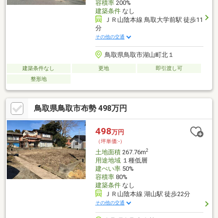
容積率
200%
建築条件
なし
ＪＲ山陰本線 鳥取大学前駅 徒歩11
分
その他の交通
鳥取県鳥取市湖山町北１
建築条件なし
更地
即引渡し可
整形地
鳥取県鳥取市布勢 498万円
498
万円
（坪単価:-）
2
土地面積
267.76m
用途地域
１種低層
建ぺい率
50%
容積率
80%
建築条件
なし
ＪＲ山陰本線 湖山駅 徒歩22分
その他の交通