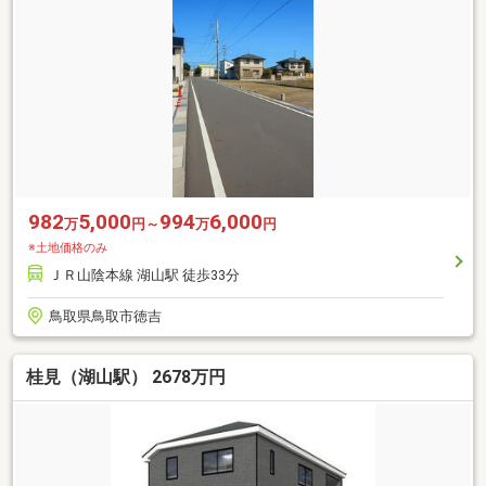
982
5,000
994
6,000
万
円～
万
円
※土地価格のみ
ＪＲ山陰本線 湖山駅 徒歩33分
鳥取県鳥取市徳吉
桂見（湖山駅） 2678万円