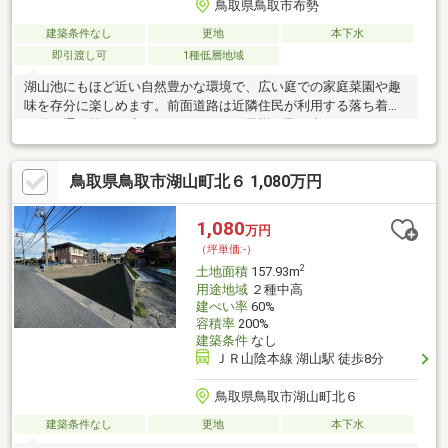
鳥取県鳥取市布勢
建築条件なし
更地
本下水
即引渡し可
1種低層地域
湖山池にもほど近い自然豊かな環境で、広い庭での家庭菜園や趣
味を存分に楽しめます。前面道路は近隣住民が利用する落ち着い
た道。通り抜けが少ないからこそ、お子様の飛び出しも気になら
ない安心のプライベート空間が広がります。■バス停まで徒歩4分
■ヤマタスポーツパークまで徒歩5分■出合いの森まで徒歩19分☆
鳥取県鳥取市湖山町北６ 1,080万円
トータルエナジーオオタについて☆断熱・気密・耐震・耐久性の
すべてにこだわり、‘建てた瞬間‘だけではなく、その快適さがこれ
からもずっと続く住まいを、自社大工が建築します。デザインだ
1,080
万円
けでなく性能も重視したい方、光熱費を抑えながら快適に暮らし
（坪単価:-）
たい方。是非一度お問い合わせください！
2
土地面積
157.93m
用途地域
２種中高
建ぺい率
60%
容積率
200%
建築条件
なし
ＪＲ山陰本線 湖山駅 徒歩8分
鳥取県鳥取市湖山町北６
建築条件なし
更地
本下水