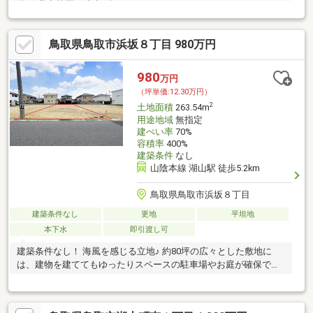
分 ★北中校区 徒歩4分
鳥取県鳥取市浜坂８丁目 980万円
980
万円
（坪単価:12.30万円）
2
土地面積
263.54m
用途地域
無指定
建ぺい率
70%
容積率
400%
建築条件
なし
山陰本線 湖山駅 徒歩5.2km
鳥取県鳥取市浜坂８丁目
建築条件なし
更地
平坦地
本下水
即引渡し可
建築条件なし！ 海風を感じる立地♪ 約80坪の広々とした敷地に
は、建物を建ててもゆったりスペースの駐車場やお庭が確保でき
ます＾＾