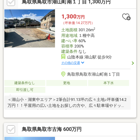
鳥取県鳥取市湖山町南１丁目 1,300万円
1,300
万円
（坪単価:14.27万円）
2
土地面積
301.26m
用途地域
１種中高
建ぺい率
60%
容積率
200%
建築条件
なし
山陰本線 湖山駅 徒歩9分
その他の交通
鳥取県鳥取市湖山町南１丁目
建築条件なし
更地
本下水
即引渡し可
＜湖山小・湖東中エリア＞2筆合計91.13坪の広々土地♪坪単価14.2
万円！！平屋用の広い土地をお探しの方や、広々駐車場やドッグ
ラン、畑もでる土地をお探しの方へ♪＾＾
鳥取県鳥取市古海 600万円