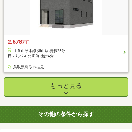
2,678
万円
ＪＲ山陰本線 湖山駅 徒歩26分
日ノ丸バス 公園前 徒歩4分
鳥取県鳥取市桂見
もっと見る
その他の条件から探す