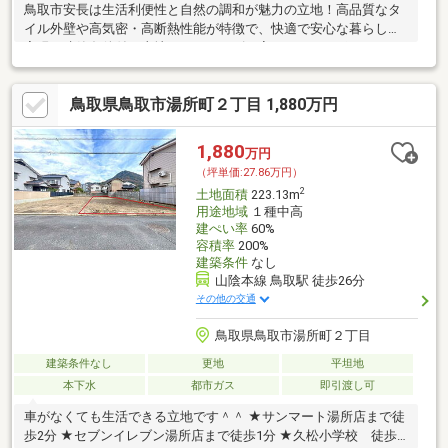
鳥取市安長は生活利便性と自然の調和が魅力の立地！高品質なタ
イル外壁や高気密・高断熱性能が特徴で、快適で安心な暮らしを
実現！建築条件付き土地は、スムーズな家づくりをサポートしま
す！お気軽にご相談下さいハウジング・スタッフ(株)0852-67-
3857
鳥取県鳥取市湯所町２丁目 1,880万円
1,880
万円
（坪単価:27.86万円）
2
土地面積
223.13m
用途地域
１種中高
建ぺい率
60%
容積率
200%
建築条件
なし
山陰本線 鳥取駅 徒歩26分
その他の交通
鳥取県鳥取市湯所町２丁目
建築条件なし
更地
平坦地
本下水
都市ガス
即引渡し可
車がなくても生活できる立地です＾＾ ★サンマート湯所店まで徒
歩2分 ★セブンイレブン湯所店まで徒歩1分 ★久松小学校 徒歩9