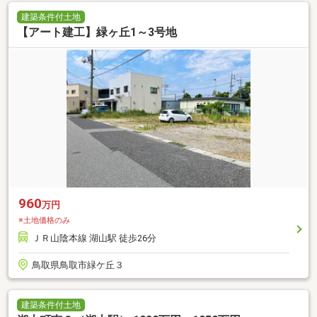
建築条件付土地
【アート建工】緑ヶ丘1～3号地
960
万円
※土地価格のみ
ＪＲ山陰本線 湖山駅 徒歩26分
鳥取県鳥取市緑ケ丘３
建築条件付土地