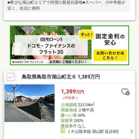
■希少な湖山町エリアで待望の新規分譲地■スーパー、小中学校が
近く、生活に便利
鳥取県鳥取市湖山町北６ 1,389万円
1,389
万円
（坪単価:-）
2
土地面積
223.04m
用途地域
２種中高
建ぺい率
60%
容積率
200%
建築条件
なし
ＪＲ山陰本線 湖山駅 徒歩8分