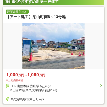
湖山駅のおすすめ新築一戸建て
建築条件付土地
【アート建工】湖山町南8～13号地
1,000
1,080
万円～
万円
※土地価格のみ
ＪＲ山陰本線 湖山駅 徒歩6分
ＪＲ山陰本線 鳥取大学前駅 徒歩14分
鳥取県鳥取市湖山町南２