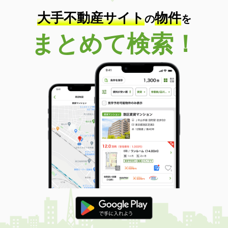
大手不動産サイト
物件
の
を
まとめて検索！