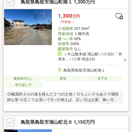
鳥取県鳥取市湖山町南１ 1,300万円
1,300
万円
（坪単価:-）
2
土地面積
301.26m
用途地域
１種中高
建ぺい率
60%
容積率
200%
建築条件
なし
ＪＲ山陰本線 湖山駅 バス5分/「井
津水」バス停 停歩2分
鳥取県鳥取市湖山町南１
建築条件なし
更地
本下水
即引渡し可
◇幅員約３ｍの道を挟んだ２つの土地！◇ちょいクセありで個性
的な形 ◇広くてお安いです♪◇例えば、広い方はお家、狭い方は
駐車場・ドッグラン・畑・コンテナハウスという贅沢な配置も可
能♪◇平屋用の土地としてもぴったり！
鳥取県鳥取市湖山町北６ 1,150万円