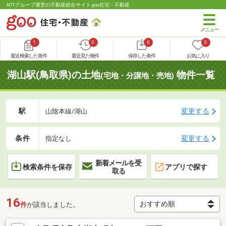
NTTグループ運営の不動産総合サイト goo住宅・不動産
1
0
0
0
最近検索した条件
最近見た物件
保存した条件
お気に入り
湖山駅(鳥取県)の土地
物件一覧
(宅地・分譲地・売地)
駅
変更する
山陰本線/湖山
条件
変更する
指定なし
新着メールを受
検索条件を保存
アプリで探す
取る
16
件
が該当しました。