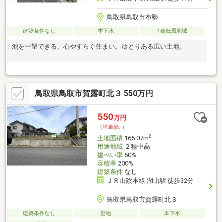
鳥取県鳥取市布勢
建築条件なし
本下水
1種低層地域
池を一望できる、心やすらぐ住まい。ゆとりある広い土地。
鳥取県鳥取市賀露町北３ 550万円
550
万円
（坪単価:-）
2
土地面積
165.07m
用途地域
２種中高
建ぺい率
60%
容積率
200%
建築条件
なし
ＪＲ山陰本線 湖山駅 徒歩32分
鳥取県鳥取市賀露町北３
建築条件なし
更地
本下水