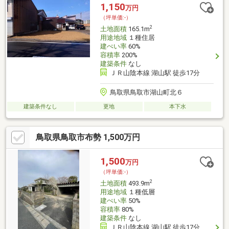
1,150
万円
（坪単価:-）
2
土地面積
165.1m
用途地域
１種住居
建ぺい率
60%
容積率
200%
建築条件
なし
ＪＲ山陰本線 湖山駅 徒歩17分
鳥取県鳥取市湖山町北６
建築条件なし
更地
本下水
鳥取県鳥取市布勢 1,500万円
1,500
万円
（坪単価:-）
2
土地面積
493.9m
用途地域
１種低層
建ぺい率
50%
容積率
80%
建築条件
なし
ＪＲ山陰本線 湖山駅 徒歩17分