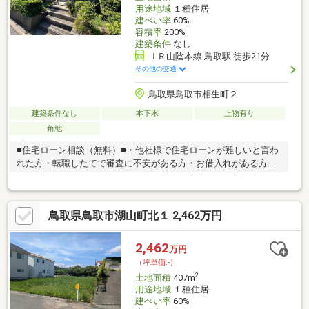
用途地域
１種住居
建ぺい率
60%
容積率
200%
建築条件
なし
ＪＲ山陰本線 鳥取駅 徒歩21分
その他の交通
鳥取県鳥取市相生町２
建築条件なし
本下水
上物有り
角地
■住宅ローン相談（無料）■・他社様で住宅ローンが難しいと言わ
れた方・転職したてで審査に不安がある方・お借入れがある方
（お車/カード/キャッシング/リボ）等・お支払いが不安な方・頭
金のご準備に不安のある方 お気軽にご相談ください！ベストな
条件をお探しします！■べルウッドの強み■インターネットにない
鳥取県鳥取市湖山町北１ 2,462万円
物件情報・不動産
2,462
万円
（坪単価:-）
2
土地面積
407m
用途地域
１種住居
建ぺい率
60%