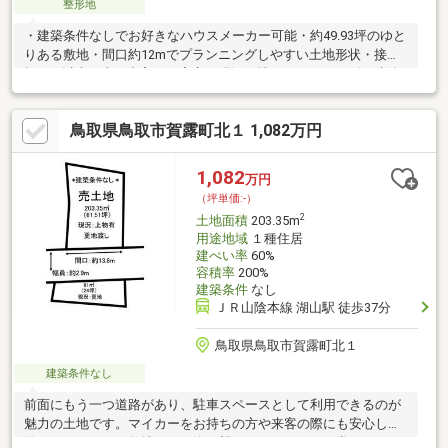
整形地
・建築条件なしでお好きなハウスメーカー可能・約49.93坪のゆと
りある敷地・間口約12mでプランニングしやすい土地形状・接道
幅10m以上で車の出入りも安心・現況更地のためスムーズに建築
スタート可能・周辺環境も整った住みやすい立地
鳥取県鳥取市賀露町北１ 1,082万円
1,082
万円
（坪単価:-）
2
土地面積
203.35m
用途地域
１種住居
建ぺい率
60%
容積率
200%
建築条件
なし
ＪＲ山陰本線 湖山駅 徒歩37分
鳥取県鳥取市賀露町北１
建築条件なし
前面にもう一つ道路があり、駐車スペースとして利用できるのが
魅力の土地です。マイカーをお持ちの方や来客の際にも安心して
使えます。また、敷地からは海を望むことができ、日常にちょっ