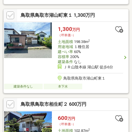
とした開放感を添えてくれます。派手さはありませんが、住まい
やセカンドハウスを検討されている方にとって、シンプルに暮ら
鳥取県鳥取市湖山町東１ 1,300万円
しやすい環境です。建築条件も自由にご相談いただけますので、
ご自身のライフスタイルに合わせた住まいづくりが可能です。
1,300
万円
（坪単価:-）
2
土地面積
198.38m
用途地域
１種住居
建ぺい率
60%
容積率
200%
建築条件
なし
ＪＲ山陰本線 湖山駅 徒歩6分
鳥取県鳥取市湖山町東１
建築条件なし
本下水
鳥取県鳥取市相生町２ 600万円
600
万円
（坪単価:-）
2
土地面積
102.87m