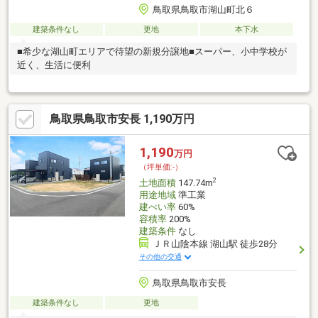
鳥取県鳥取市湖山町北６
建築条件なし
更地
本下水
■希少な湖山町エリアで待望の新規分譲地■スーパー、小中学校が
近く、生活に便利
鳥取県鳥取市安長 1,190万円
1,190
万円
（坪単価:-）
2
土地面積
147.74m
用途地域
準工業
建ぺい率
60%
容積率
200%
建築条件
なし
ＪＲ山陰本線 湖山駅 徒歩28分
その他の交通
鳥取県鳥取市安長
建築条件なし
更地