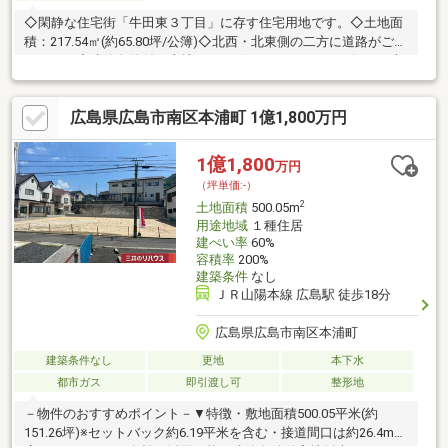
◇閑静な住宅街「牛田東３丁目」に存す住宅用地です。◇土地面
積：217.54㎡(約65.80坪/公簿)◇北西・北東側の二方に道路がござ
います。◇建築条件付き土地ではございませんので、お好きな建
築業者様にて建築いただけます！◇眺望良好です！◇建物あり
（現況渡し）
広島県広島市南区本浦町 1億1,800万円
1億1,800
万円
（坪単価:-）
2
土地面積
500.05m
用途地域
１種住居
建ぺい率
60%
容積率
200%
建築条件
なし
ＪＲ山陽本線 広島駅 徒歩18分
広島県広島市南区本浦町
建築条件なし
更地
本下水
都市ガス
即引渡し可
整形地
－物件のおすすめポイント－▼特徴・敷地面積500.05平米(約
151.26坪)※セットバック約6.19平米を含む・接道間口は約26.4mと