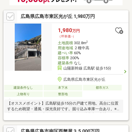
広島県広島市東区光が丘 1,980万円
1,980
万円
（坪単価:-）
2
土地面積
302.8m
用途地域
２種中高
建ぺい率
60%
容積率
200%
建築条件
なし
山陽新幹線 広島駅 徒歩15分
広島県広島市東区光が丘
建築条件なし
本下水
都市ガス
上物有り
整形地
【オススメポイント】広島駅徒歩15分の戸建て用地。高台に位置
するため眺望・通風・採光良好です。掘り込み車庫一台あり。※
車種による制限あり建築条件ございません。隣接売り土地とセッ
トでのご購入もご相談可能です。お気軽にお問い合わせくださ
い。
広島県広島市南区西蟹屋３ 5,000万円