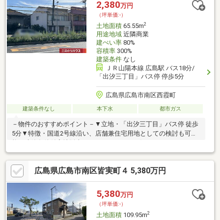
ご希望の住まい探しをお手伝いします ━━━━━・・・物件の詳
2,380
万円
細・ご相談はお気軽にお問い合わせください。
（坪単価:-）
2
土地面積
65.55m
用途地域
近隣商業
建ぺい率
80%
容積率
300%
建築条件
なし
ＪＲ山陽本線 広島駅 バス18分/
「出汐三丁目」バス停 停歩5分
広島県広島市南区西霞町
建築条件なし
本下水
都市ガス
－物件のおすすめポイント－▼立地・「出汐三丁目」バス停 徒歩
5分▼特徴・国道2号線沿い、店舗兼住宅用地としての検討も可
能・建築条件付宅地販売ではありません・お好きなハウスメーカ
ー・工務店で建築できます・周辺には既に建物があり、近隣状況
を考慮したプランニングが可能▼周辺環境・スーパー「マルショ
広島県広島市南区皆実町４ 5,380万円
ク旭店」徒歩8分(約580m)・西霞町公園 徒歩5分(約370m)・広島
市立大河小学校 徒歩7分(約550m)・セブンイレブン広島出汐4丁目
店 徒歩1分(約80m)■ ご希望の住まい探しをお手伝いします
5,380
万円
━━━━━・・・物件の詳細・ご相談はお気軽にお問い合わせく
（坪単価:-）
ださい。
2
土地面積
109.95m