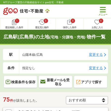
NTTグループ運営の不動産総合サイト goo住宅・不動産
1
0
0
0
最近検索した条件
最近見た物件
保存した条件
お気に入り
広島駅(広島県)の土地
物件一覧
(宅地・分譲地・売地)
駅
変更する
山陽本線/広島
条件
変更する
指定なし
新着メールを受
検索条件を保存
アプリで探す
取る
75
件
が該当しました。