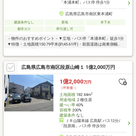
「本浦本町」バス停 停歩1分
広島県広島市南区東本浦町
建築条件なし
更地
本下水
都市ガス
即引渡し可
－物件のおすすめポイント－▼立地・バス停「本浦本町」徒歩1分
▼特徴・土地面積150.79平米(約45.61坪)・前面道路は南東側幅員
約5.2m公道、間口は約5.7mで接道・お好きなハウスメーカー・工
務店にて建築可能・現況更地につき、プランが決まり次第スムー
ズに建築へ移行可能・周囲には既に建物があり、近隣状況を考慮
広島県広島市南区段原山崎１ 1億2,000万円
した設計が可能・即お引渡可能(残金精算後)▼周辺環境・ユアー
ズ東本浦店 徒歩4分(約270m)・広島市立仁保小学校 徒歩6分(約
460m)■ ご希望の住まい探しをお手伝いします ━━━━━・・・
1億2,000
万円
物件の詳細・ご相談はお気軽にお問い合わせください。
（坪単価:-）
2
土地面積
182.44m
用途地域
２種住居
建ぺい率
60%
容積率
200%
建築条件
なし
ＪＲ山陽本線 広島駅 バス12分/
「段原南」バス停 停歩5分