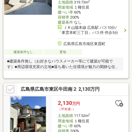
2
土地面積
319.73m
用途地域
１種住居
建ぺい率
60%
容積率
200%
建築条件
なし
ＪＲ山陽本線 広島駅 バス10分/
「東雲本町三丁目」バス停 停歩5分
広島県広島市南区東霞町
建築条件なし
更地
■建築条件無し（お好きなハウスメーカー等にて建築が可能で
す）■周辺環境充実の立地■落ち着いた住環境が魅力の閑静な住宅
街■道路幅員約6.0m■東雲本町三丁目バス停まで徒歩5分（約400
ｍ）
広島県広島市東区牛田南２ 2,130万円
2,130
万円
（坪単価:-）
2
土地面積
117.52m
用途地域
１種住居
建ぺい率
60%
容積率
200%