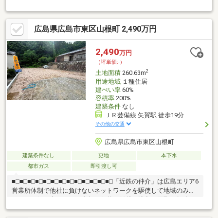
広く、スペースを有効に活用可能・建築条件付宅地販売ではあり
ません・北側接道につき、南側にお庭やリビングを配した設計が
可能・現況更地、即お引渡し可能(残金精算後)▼周辺環境・アル
広島県広島市東区山根町 2,490万円
ゾSELECT本浦店 徒歩3分(約180m)・広島市立仁保小学校 徒歩5分
(約340m)※容積率は前面道路幅員により160％に制限されます。■
ご希望の住まい探しをお手伝いします ━━━━━・・・物件の詳
2,490
万円
細・ご相談はお気軽にお問い合わせください。
（坪単価:-）
2
土地面積
260.63m
用途地域
１種住居
建ぺい率
60%
容積率
200%
建築条件
なし
ＪＲ芸備線 矢賀駅 徒歩19分
その他の交通
広島県広島市東区山根町
建築条件なし
更地
本下水
都市ガス
即引渡し可
■□■□■□■□■□■□■□■□■□■□■□■□■□「近鉄の仲介」は広島エリア6
営業所体制で他社に負けないネットワークを駆使して地域のみな
さまのお役に立ちます！売却・住替・賃貸・購入・買取・相続な
どお問合せはお気軽にフリーダイヤル「0120-135-701」へご連絡