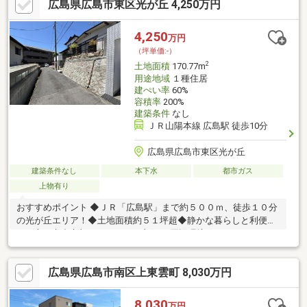
広島県広島市東区光が丘 4,250万円
4,250
万円
（坪単価:-）
2
土地面積
170.77m
用途地域
１種住居
建ぺい率
60%
容積率
200%
建築条件
なし
ＪＲ山陽本線 広島駅 徒歩10分
広島県広島市東区光が丘
建築条件なし
本下水
都市ガス
上物有り
おすすめポイント ◆ＪＲ「広島駅」まで約５００ｍ、徒歩１０分
の光が丘エリア！◆土地面積約５１坪超◆静かな暮らしと利便性
の両立。市中心部へのアクセス良好！ 周辺環境 ・マックスバリュ
エクスプレス広島駅北口店 約５９０ｍ（徒歩約８分）・ウォン
ツ光町店 約３９０ｍ（徒歩約５分）・ファミリーマート 光町
広島県広島市南区上東雲町 8,030万円
一丁目店 約４５０ｍ（徒歩約６分）・県立二葉の里病院 約２
４０ｍ（徒歩約３分）・光が丘Ｋｉｄｓ保育園 約３８０ｍ（徒
歩約５分）・広島市立尾長小学校 約９５０ｍ（徒歩約１２
8,030
万円