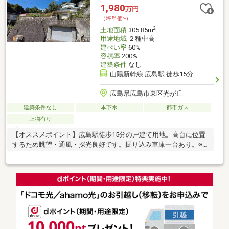
370m)■ ご希望の住まい探しをお手伝いします ━━━━━・・・
1,980
万円
物件の詳細・ご相談はお気軽にお問い合わせください。
（坪単価:-）
2
土地面積
305.85m
用途地域
２種中高
建ぺい率
60%
容積率
200%
建築条件
なし
山陽新幹線 広島駅 徒歩15分
広島県広島市東区光が丘
建築条件なし
本下水
都市ガス
上物有り
【オススメポイント】広島駅徒歩15分の戸建て用地。高台に位置
するため眺望・通風・採光良好です。掘り込み車庫一台あり。※
車種による制限あり（高さ1900mm、横幅2600mm）建築条件ご
ざいません。ぜひ一度現地をご覧いただきたく存じます。お問い
合わせお待ちしております。