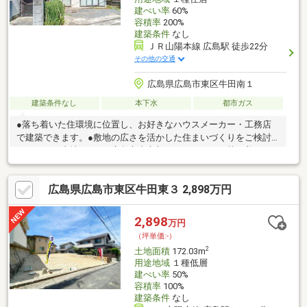
建ぺい率
60%
容積率
200%
建築条件
なし
ＪＲ山陽本線 広島駅 徒歩22分
その他の交通
広島県広島市東区牛田南１
建築条件なし
本下水
都市ガス
●落ち着いた住環境に位置し、お好きなハウスメーカー・工務店
で建築できます。●敷地の広さを活かした住まいづくりをご検討
いただける土地です。●広島市中心部へのアクセスと落ち着いた
住環境を兼ね備えた立地です。●通勤・通学や毎日のお買い物に
も便利な立地です。※セットバック要す（約8.57㎡）※都市ガス－
広島県広島市東区牛田東３ 2,898万円
前面道路埋設有。敷地内引込無。
2,898
万円
（坪単価:-）
2
土地面積
172.03m
用途地域
１種低層
建ぺい率
50%
容積率
100%
建築条件
なし