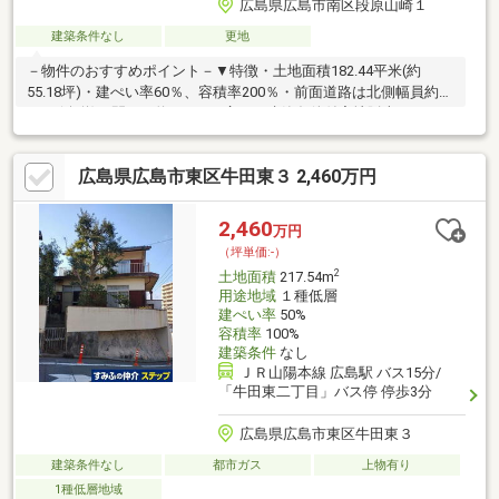
広島県広島市南区段原山崎１
建築条件なし
更地
－物件のおすすめポイント－▼特徴・土地面積182.44平米(約
55.18坪)・建ぺい率60％、容積率200％・前面道路は北側幅員約
6.0m(公道)・間口が約10.4mの広さ・建築条件付宅地販売ではあり
ません・お好きなハウスメーカー・工務店で建築可能▼周辺環
境・マックスバリュ段原店 徒歩4分(約300m)・広島市立段原小学
広島県広島市東区牛田東３ 2,460万円
校 徒歩9分(約670m)・広島段原ショッピングセンター 徒歩4分(約
300m)・広島段原日出郵便局 徒歩4分(約300m)■ ご希望の住まい
探しをお手伝いします ━━━━━・・・物件の詳細・ご相談はお
2,460
万円
気軽にお問い合わせください。
（坪単価:-）
2
土地面積
217.54m
用途地域
１種低層
建ぺい率
50%
容積率
100%
建築条件
なし
ＪＲ山陽本線 広島駅 バス15分/
「牛田東二丁目」バス停 停歩3分
広島県広島市東区牛田東３
建築条件なし
都市ガス
上物有り
1種低層地域