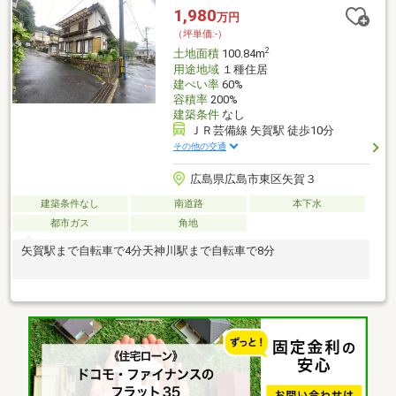
360％に制限■ ご希望の住まい探しをお手伝いします
1,980
万円
━━━━━・・・物件の詳細・ご相談はお気軽にお問い合わせく
（坪単価:-）
ださい。
2
土地面積
100.84m
用途地域
１種住居
建ぺい率
60%
容積率
200%
建築条件
なし
ＪＲ芸備線 矢賀駅 徒歩10分
その他の交通
広島県広島市東区矢賀３
建築条件なし
南道路
本下水
都市ガス
角地
矢賀駅まで自転車で4分天神川駅まで自転車で8分