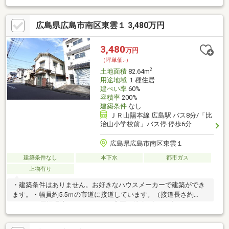
境◎◆小学校も徒歩約11分！◆弊社での建築も可能です♪（3号地
話掛あり）【ご成約特典】◇弊社売主物件の為諸費用がお得
広島県広島市南区東雲１ 3,480万円
♪【購入サポート】◆少額手付金、自己資金ゼロでも購入可能◆
指定引越し業者で大幅値引き◆お引越し・家具家電費用はもちろ
ん、他社借入やカーローンの残債を住宅ローンの低金利でおまと
3,480
万円
め可能◆住宅ローン複数社断られた方のご成約実績あり！まずは
（坪単価:-）
ご相談下さい♪
2
土地面積
82.64m
用途地域
１種住居
建ぺい率
60%
容積率
200%
建築条件
なし
ＪＲ山陽本線 広島駅 バス8分/「比
治山小学校前」バス停 停歩6分
広島県広島市南区東雲１
建築条件なし
本下水
都市ガス
上物有り
・建築条件はありません。お好きなハウスメーカーで建築ができ
ます。・幅員約5.5ｍの市道に接道しています。（接道長さ約
6.8m）－周辺環境－・みみょう保育園 徒歩4分・日出みみょう
幼児園 徒歩9分・広島市立比治山小学校 徒歩7分・広島市立段
原中学校 徒歩8分・フレスタ東雲店 徒歩2分・ココカラファイ