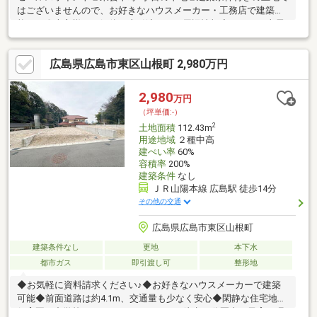
はございませんので、お好きなハウスメーカー・工務店で建築可
能です〇売主様にて解体の上引渡します周辺情報◆フレスタ東雲
店まで約260m 徒歩4分◆ファミリーマート東雲本町店まで約
220m 徒歩3分◆広島市立比治山小学校まで約440m 徒歩6分◆
広島県広島市東区山根町 2,980万円
広島市立段原中学校まで約380m 徒歩5分◆東雲本町公園まで約
190m 徒歩3分
2,980
万円
（坪単価:-）
2
土地面積
112.43m
用途地域
２種中高
建ぺい率
60%
容積率
200%
建築条件
なし
ＪＲ山陽本線 広島駅 徒歩14分
その他の交通
広島県広島市東区山根町
建築条件なし
更地
本下水
都市ガス
即引渡し可
整形地
◆お気軽に資料請求ください♪◆お好きなハウスメーカーで建築
可能◆前面道路は約4.1m、交通量も少なく安心◆閑静な住宅地◆
保育園、中学校、ウォンツ、スーパーが徒歩10分圏内で子育て環