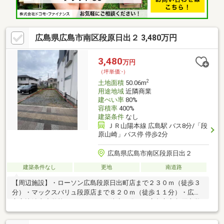
広島県広島市南区段原日出２ 3,480万円
3,480
万円
（坪単価:-）
2
土地面積
50.06m
用途地域
近隣商業
建ぺい率
80%
容積率
400%
建築条件
なし
ＪＲ山陽本線 広島駅 バス8分/「段
原山崎」バス停 停歩2分
広島県広島市南区段原日出２
建築条件なし
更地
南道路
【周辺施設】・ローソン広島段原日出町店まで２３０ｍ（徒歩３
分）・マックスバリュ段原店まで８２０ｍ（徒歩１１分）・広島
市立比治山小学校まで３７０ｍ（徒歩５分）・広島市立段原中学
校まで６９０ｍ（徒歩９分）・広島段原日出郵便局まで２００ｍ
（徒歩３分）・セブンイレブン上東雲町店まで２００ｍ（徒歩３