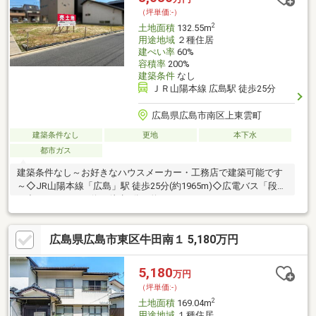
分）・広島市立二葉中学校 約８６０ｍ（徒歩約１１分）
（坪単価:-）
2
土地面積
132.55m
用途地域
２種住居
建ぺい率
60%
容積率
200%
建築条件
なし
ＪＲ山陽本線 広島駅 徒歩25分
広島県広島市南区上東雲町
建築条件なし
更地
本下水
都市ガス
建築条件なし～お好きなハウスメーカー・工務店で建築可能です
～◇JR山陽本線「広島」駅 徒歩25分(約1965m)◇広電バス「段原
日出二丁目」バス停 徒歩6分（約435ｍ）●Life Information●・
フレスタ東雲店：徒歩7分(約500m)・COSTCO広島倉庫店：徒歩
10分(約800m)・セブン－イレブン 広島上東雲町店：徒歩2分(約
広島県広島市東区牛田南１ 5,180万円
160m)・ウォンツ 東雲本町店：徒歩5分(約340m)
5,180
万円
（坪単価:-）
2
土地面積
169.04m
用途地域
１種住居