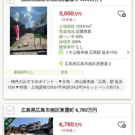
5,000
万円
（坪単価:-）
2
土地面積
129.61m
用途地域
近隣商業
建ぺい率
60%
容積率
200%
建築条件
なし
ＪＲ山陽本線 広島駅 徒歩15分
広島県広島市南区西蟹屋３
建築条件なし
更地
－物件のおすすめポイント－▼立地・JR山陽本線「広島」駅 徒歩
15分▼特徴・土地面積129.61平米(約39.2坪)※セットバック約7.69
平米を含む・2面が接道する敷地・現況更地のため、プランが決定
次第スムーズに建築に移行可能・周囲には既に建物があるため、
窓の位置等を考慮した設計が可能・建築条件付宅地販売ではあり
広島県広島市南区東霞町 6,780万円
ません▼周辺環境・荒神町小学校 徒歩2分(約140m)・ローソン広
島南蟹屋二丁目店 徒歩5分(約350m)・南蟹屋公園 徒歩8分(約
580m)■ ご希望の住まい探しをお手伝いします ━━━━━・・・
6,780
万円
物件の詳細・ご相談はお気軽にお問い合わせください。
（坪単価:-）