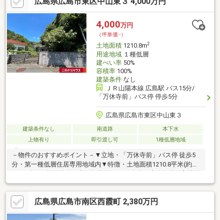
広島県広島市東区中山東３ 4,000万円
4,000
万円
（坪単価:-）
2
土地面積
1210.8m
用途地域
１種低層
建ぺい率
50%
容積率
100%
建築条件
なし
ＪＲ山陽本線 広島駅 バス15分/
「万休寺前」バス停 停歩5分
広島県広島市東区中山東３
建築条件なし
南道路
本下水
上物有り
即引渡し可
1種低層地域
－物件のおすすめポイント－▼立地・「万休寺前」バス停 徒歩5
分・第一種低層住居専用地域内▼特徴・土地面積1210.8平米(約
366.26坪)・前面道路は南側幅員約6.4mの公道・建築条件付宅地販
売ではありません・お好きなハウスメーカー・工務店で建築可
能・現況古家有、詳細はお問い合わせください▼周辺環境・スー
広島県広島市南区西霞町 2,380万円
パー「スパーク中山店」 徒歩6分(約410m)・ローソン広島中山東3
丁目店 徒歩4分(約310m)・広島市立中山小学校 徒歩8分(約580m)■