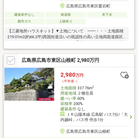
広島県広島市東区愛宕町
建築条件なし
南道路
本下水
都市ガス
上物有り
【三菱地所ハウスネット】▼土地について ━━・・・土地面積
219.01m2(約66.2坪)西国街道沿いの視認性の高い立地両面道路区
画ならではの解放感が魅力日当たり・通風良好建築条件付き土地
ではございませんお好きなハウスメーカー様・建築会社様にて建
築可能です周辺環境も充実しております▼周辺環境 ━━・・・
広島県広島市東区山根町 2,980万円
セブンイレブン広島若草店まで徒歩2分(約160ｍ)広島市東区役所
まで徒歩3分(約190ｍ)広島信用金庫愛宕支店まで徒歩4分(約260
ｍ)山陽本線「広島駅」まで徒歩7分(約500ｍ)マックスバリュエク
2,980
万円
スプレス広島駅北口店まで徒歩7分(約500ｍ)
（坪単価:-）
2
土地面積
337.76m
用途地域
２種住居
建ぺい率
60%
容積率
200%
建築条件
なし
ＪＲ山陽本線 広島駅 バス7分/「大
内越峠」バス停 停歩1分
広島県広島市東区山根町