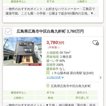
建築条件なし
本下水
上物有り
－物件のおすすめポイント－お好きなハウスメーカー・工務店で
建築可能。こども園・小学校・公園まで徒歩9分圏内の立地。▼立
地・「大内越峠」バス停 徒歩1分▼特徴・土地面積337.76平米(約
102.17坪)・前面道路は南東側幅員約7.4m公道、北東側は通路・建
築条件付宅地販売ではありません▼周辺環境・中山いづみこども
広島県広島市中区白島九軒町 3,780万円
園(こども園) 徒歩7分(約500m)・尾長小学校 徒歩9分(約700m)※北
側敷地内は土砂災害特別警戒区域に指定※本物件は擁壁に覆われ
ていないがけ下にあるため、建築する際は建物の主要構造部を鉄
3,780
万円
筋コンクリート造等にする必要があります
（坪単価:-）
2
土地面積
59.73m
用途地域
２種住居
建ぺい率
60%
容積率
200%
建築条件
なし
ＪＲ山陽本線 新白島駅 徒歩8分
その他の交通
広島県広島市中区白島九軒町
建築条件なし
本下水
都市ガス
上物有り
角地
即引渡し可
－物件のおすすめポイント－▼立地・JR山陽本線「新白島」徒歩