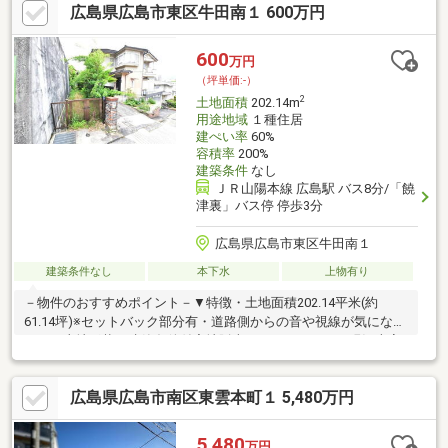
広島県広島市東区牛田南１ 600万円
分）・スターバックスコーヒー段原店まで３７０ｍ（徒歩５
分）・広島段原ショッピングセンターまで８１０ｍ（徒歩１１
分）・マツダスタジアムまで１０６０ｍ（徒歩１４分）・コスト
600
万円
コ広島倉庫店まで９２０ｍ（徒歩１２分）・フレスタ東雲店まで
（坪単価:-）
７７０m（徒歩１０分）
2
土地面積
202.14m
用途地域
１種住居
建ぺい率
60%
容積率
200%
建築条件
なし
ＪＲ山陽本線 広島駅 バス8分/「饒
津裏」バス停 停歩3分
広島県広島市東区牛田南１
建築条件なし
本下水
上物有り
－物件のおすすめポイント－▼特徴・土地面積202.14平米(約
61.14坪)※セットバック部分有・道路側からの音や視線が気になり
にくい土地形状・建築条件付宅地販売ではありません・現況古家
有▼周辺環境・セブンイレブン広島牛田本町1丁目店 徒歩6分(約
420m)※建築基準法に定める道路に接道していないため、建物の建
広島県広島市南区東雲本町１ 5,480万円
築・増築・改築は原則不可 建築審査会の同意を得て建築基準法
43条2項2号の許可を受けた場合は可能※容積率は前面道路幅員に
より160％に制限されます■ ご希望の住まい探しをお手伝いします
5,480
万円