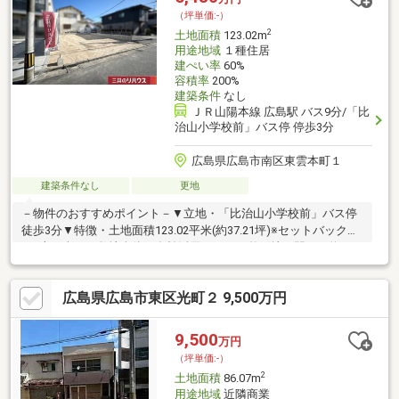
━━━━━・・・物件の詳細・ご相談はお気軽にお問い合わせく
（坪単価:-）
ださい。
2
土地面積
123.02m
用途地域
１種住居
建ぺい率
60%
容積率
200%
建築条件
なし
ＪＲ山陽本線 広島駅 バス9分/「比
治山小学校前」バス停 停歩3分
広島県広島市南区東雲本町１
建築条件なし
更地
－物件のおすすめポイント－▼立地・「比治山小学校前」バス停
徒歩3分▼特徴・土地面積123.02平米(約37.21坪)※セットバック約
2平米を含む・敷地全体を有効活用しやすい整形地、間口は約
9.6m・建築条件付宅地販売ではありません・お好みのハウスメー
カー・工務店で建築が可能・周辺には既に建物があり、近隣状況
広島県広島市東区光町２ 9,500万円
を考慮した設計が可能▼周辺環境・比治山小学校 徒歩4分(約
270m)・段原中学校 徒歩5分(約360m)※容積率は前面道路幅員によ
る制限を受けます■ ご希望の住まい探しをお手伝いします
9,500
万円
━━━━━・・・物件の詳細・ご相談はお気軽にお問い合わせく
（坪単価:-）
ださい。
2
土地面積
86.07m
用途地域
近隣商業