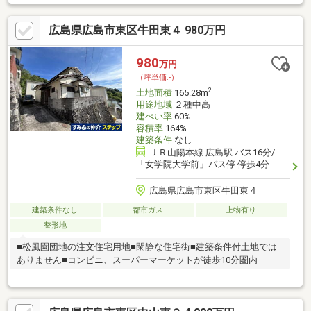
駆使して地域のみなさまのお役に立ちます！売却・住替・購入・
買取・相続などお問合せはお気軽に、フリーダイヤル「0120-135-
広島県広島市東区牛田東４ 980万円
728」へご連絡ください！すべてのお客様に「ありがとう」と言
っていただけることを目標に、安心・安全な不動産取引を通し
て、お客様のお役に立てるように活動してまいります。
980
万円
□■□■□■□■□■□■□■□■□■□■□■□■□■□■
（坪単価:-）
2
土地面積
165.28m
用途地域
２種中高
建ぺい率
60%
容積率
164%
建築条件
なし
ＪＲ山陽本線 広島駅 バス16分/
「女学院大学前」バス停 停歩4分
広島県広島市東区牛田東４
建築条件なし
都市ガス
上物有り
整形地
■松風園団地の注文住宅用地■閑静な住宅街■建築条件付土地では
ありません■コンビニ、スーパーマーケットが徒歩10分圏内