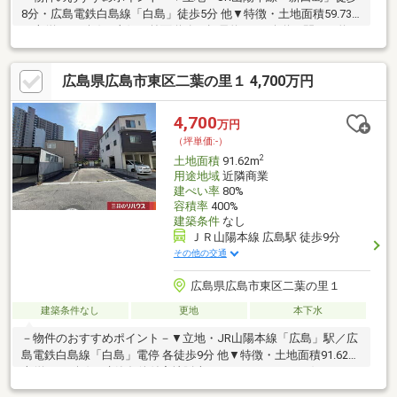
8分・広島電鉄白島線「白島」徒歩5分 他▼特徴・土地面積59.73
平米(約18.06坪)・東側の前面道路は幅員約8mの公道、間口は約
9m・建築条件付宅地販売ではありません・周辺は既に建物等があ
り、近隣状況等を考慮した設計が可能・都市ガス、本下水対応エ
広島県広島市東区二葉の里１ 4,700万円
リア▼周辺環境・セブンイレブン広島白島中町店 徒歩3分(約
180m)・フジ白島店 徒歩6分(約440m)・東白島公園 徒歩3分(約
230m)■ ご希望の住まい探しをお手伝いします ━━━━━・・・
4,700
万円
物件の詳細・ご相談はお気軽にお問い合わせください。
（坪単価:-）
2
土地面積
91.62m
用途地域
近隣商業
建ぺい率
80%
容積率
400%
建築条件
なし
ＪＲ山陽本線 広島駅 徒歩9分
その他の交通
広島県広島市東区二葉の里１
建築条件なし
更地
本下水
－物件のおすすめポイント－▼立地・JR山陽本線「広島」駅／広
島電鉄白島線「白島」電停 各徒歩9分 他▼特徴・土地面積91.62平
米(約27.71坪)・建築条件付宅地販売ではありません・お好きなハ
ウスメーカーや工務店で建築可能・前面道路は北東側幅員約6.1m