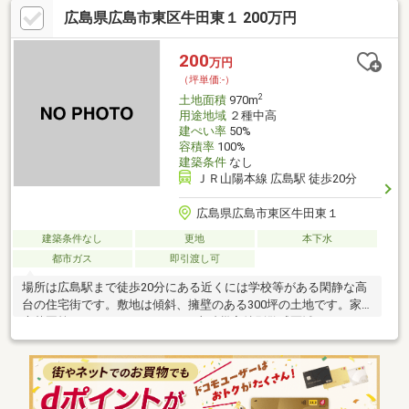
ください！すべてのお客様に「ありがとう」と言っていただける
広島県広島市東区牛田東１ 200万円
ことを目標に、安心・安全な不動産取引を通して、お客様のお役
に立てるように活動してまいります。不動産のことなら、「近鉄
不動産株式会社 四季が丘営業所」へお任せください。不動産に関
200
万円
すること、何でもご相談ください！ まずは 見るだけ！ 聞くだ
（坪単価:-）
け！ 大歓迎です！
2
土地面積
970m
用途地域
２種中高
建ぺい率
50%
容積率
100%
建築条件
なし
ＪＲ山陽本線 広島駅 徒歩20分
広島県広島市東区牛田東１
建築条件なし
更地
本下水
都市ガス
即引渡し可
場所は広島駅まで徒歩20分にある近くには学校等がある閑静な高
台の住宅街です。敷地は傾斜、擁壁のある300坪の土地です。家
庭菜園等にいかがでしょうか。※土砂災害特別警戒区域にかかっ
てない範囲では宅地開発可能です。詳細はハウスラボまでお問合
せください。