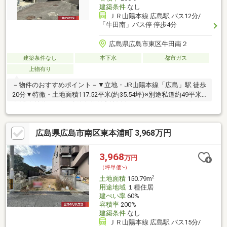
建築条件
なし
ＪＲ山陽本線 広島駅 バス12分/
「牛田南」バス停 停歩4分
広島県広島市東区牛田南２
建築条件なし
本下水
都市ガス
上物有り
－物件のおすすめポイント－▼立地・JR山陽本線「広島」駅 徒歩
20分▼特徴・土地面積117.52平米(約35.54坪)※別途私道約49平米
有(共有持分1／4)・建築条件付宅地販売ではありません・お好き
なハウスメーカー・工務店を選んで建築可能・都市ガスに対応▼
周辺環境・スーパー「ショージ牛田店」徒歩6分(約420m)・牛田
広島県広島市南区東本浦町 3,968万円
東第四公園 徒歩5分(約350m)・牛田小学校 徒歩10分(約760m)※容
積率は前面道路幅員(m)×4／10×100％に制限■ ご希望の住まい探
しをお手伝いします ━━━━━・・・物件の詳細・ご相談はお気
3,968
万円
軽にお問い合わせください。
（坪単価:-）
2
土地面積
150.79m
用途地域
１種住居
建ぺい率
60%
容積率
200%
建築条件
なし
ＪＲ山陽本線 広島駅 バス15分/