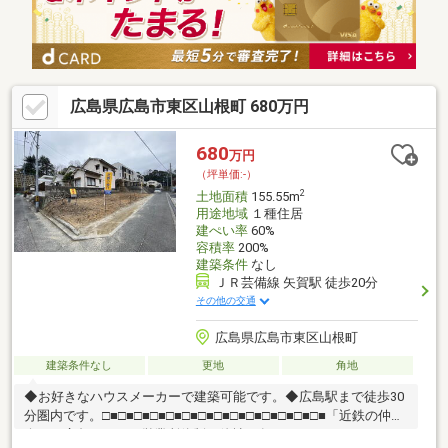
広島県広島市東区山根町 680万円
680
万円
（坪単価:-）
2
土地面積
155.55m
用途地域
１種住居
建ぺい率
60%
容積率
200%
建築条件
なし
ＪＲ芸備線 矢賀駅 徒歩20分
その他の交通
広島県広島市東区山根町
建築条件なし
更地
角地
◆お好きなハウスメーカーで建築可能です。◆広島駅まで徒歩30
分圏内です。□■□■□■□■□■□■□■□■□■□■□■□■□■□■「近鉄の仲
介」は広島エリア６営業所体制で他社に負けないネットワークを