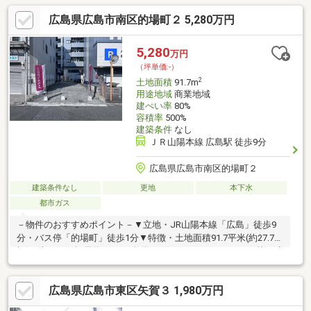
公道、間口は約9.3m▼周辺環境・スーパー「ナイスムラカミ 二葉
広島県広島市南区的場町２ 5,280万円
の里店」徒歩5分(約350m)・スーパー「ゆめマート二葉の里」徒
歩6分(約480m)※容積率は前面道路幅員により366％に制限されま
す■ ご希望の住まい探しをお手伝いします ━━━━━・・・物件
5,280
万円
の詳細・ご相談はお気軽にお問い合わせください。
（坪単価:-）
2
土地面積
91.7m
用途地域
商業地域
建ぺい率
80%
容積率
500%
建築条件
なし
ＪＲ山陽本線 広島駅 徒歩9分
広島県広島市南区的場町２
建築条件なし
更地
本下水
都市ガス
－物件のおすすめポイント－▼立地・JR山陽本線「広島」徒歩9
分・バス停「的場町」徒歩1分▼特徴・土地面積91.7平米(約27.73
坪)・南西側は幅員約5.9mの公道・お好きなハウスメーカー等で建
築できます・周辺は既に建物があり、近隣状況を考慮した設計が
可・現況更地、プラン確定後は建築への移行がスムーズ▼周辺環
広島県広島市東区矢賀３ 1,980万円
境・広島市立段原小学校 徒歩2分(約120m)・セブンイレブン広島
的場2丁目店 徒歩2分(約100m)※容積率は前面道路幅員により