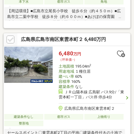
本下水
都市ガス
角地
【周辺環境】■広島市立尾長小学校 徒歩６分（約４５０ｍ）■広
島市立二葉中学校 徒歩８分（約６００ｍ）■あけぼの保育園
徒歩７分（約５００ｍ）■尾長公園 徒歩７分（約５００ｍ）■セ
ブンイレブン広島東蟹屋店 徒歩３分（約１８０ｍ）■広島信用
金庫愛宕支店 徒歩４分（約３００ｍ）■広島市東区役所 徒歩
広島県広島市南区東雲本町２ 6,480万円
４分（約３００ｍ）■広島愛宕町郵便局 徒歩４分（約３００
ｍ）■ウォンツ愛宕店 徒歩５分（約４００ｍ）■マックスバリュ
エクスプレス広島駅北口店 徒歩１０分（約８００ｍ）
6,480
万円
（坪単価:-）
2
土地面積
195.04m
用途地域
１種住居
建ぺい率
60%
容積率
160%
建築条件
なし
ＪＲ山陽本線 広島駅 バス9分/「東
雲本町一丁目」バス停 停歩4分
広島県広島市南区東雲本町２
建築条件なし
都市ガス
上物有り
整形地
セールスポイント〇東雲本町2丁目の平地〇建築条件付きの土地で