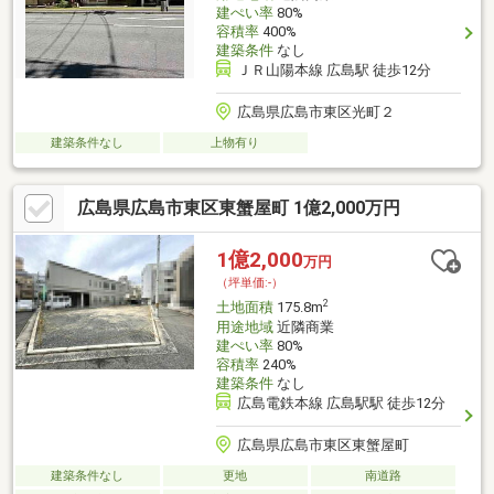
建ぺい率
80%
容積率
400%
建築条件
なし
ＪＲ山陽本線 広島駅 徒歩12分
広島県広島市東区光町２
建築条件なし
上物有り
広島県広島市東区東蟹屋町 1億2,000万円
1億2,000
万円
（坪単価:-）
2
土地面積
175.8m
用途地域
近隣商業
建ぺい率
80%
容積率
240%
建築条件
なし
広島電鉄本線 広島駅駅 徒歩12分
広島県広島市東区東蟹屋町
建築条件なし
更地
南道路