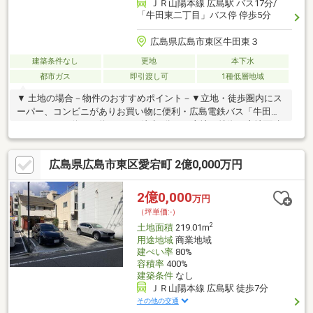
ＪＲ山陽本線 広島駅 バス17分/
「牛田東二丁目」バス停 停歩5分
広島県広島市東区牛田東３
建築条件なし
更地
本下水
都市ガス
即引渡し可
1種低層地域
▼ 土地の場合－物件のおすすめポイント－▼立地・徒歩圏内にス
ーパー、コンビニがありお買い物に便利・広島電鉄バス「牛田東
二丁目」バス停まで約370ｍ（徒歩5分）▼土地の特徴・土地面積
は約52.37坪あります・建築会社の指定はありません お好きなハ
ウスメーカーで建築可能です・閑静な住宅街▼周辺環境・セブン
広島県広島市東区愛宕町 2億0,000万円
イレブン広島牛田東店まで約420ｍ（徒歩6分）・ショージ牛田店
まで約430ｍ（徒歩6分）・牛田第一公園まで約430ｍ（徒歩6分）
■ ご希望の住まい探しをお手伝いします ━━━━━・・・物件の
2億0,000
万円
詳細・ご相談はお気軽にお問い合わせください。
（坪単価:-）
2
土地面積
219.01m
用途地域
商業地域
建ぺい率
80%
容積率
400%
建築条件
なし
ＪＲ山陽本線 広島駅 徒歩7分
その他の交通