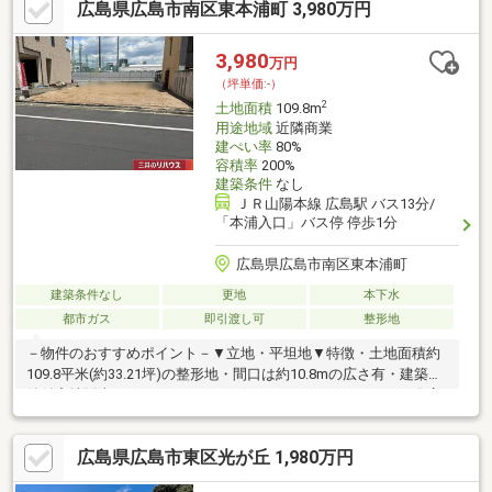
広島県広島市南区東本浦町 3,980万円
ン東雲店 徒歩8分・ダイソー広島東雲店 徒歩8分・ファミリー
マート上東雲店 徒歩3分
3,980
万円
（坪単価:-）
2
土地面積
109.8m
用途地域
近隣商業
建ぺい率
80%
容積率
200%
建築条件
なし
ＪＲ山陽本線 広島駅 バス13分/
「本浦入口」バス停 停歩1分
広島県広島市南区東本浦町
建築条件なし
更地
本下水
都市ガス
即引渡し可
整形地
－物件のおすすめポイント－▼立地・平坦地▼特徴・土地面積約
109.8平米(約33.21坪)の整形地・間口は約10.8mの広さ有・建築条
件付宅地販売ではありません・お好きなハウスメーカー・工務店
で建築可能・周囲は既に建物があり、採光や窓の位置等を考慮し
たプランニングが可能・前面道路は幅員約9.2m公道、比較的入出
広島県広島市東区光が丘 1,980万円
庫もスムーズ▼周辺環境・ユアーズ東本浦 徒歩4分(約280m)・ロ
ーソン広島東本浦町店 徒歩3分(約170m)・本浦公園 徒歩5分(約