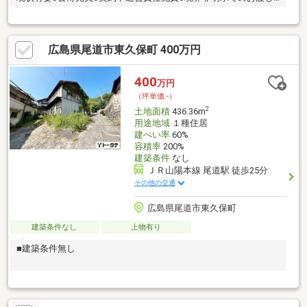
となります。●上物あり
広島県尾道市東久保町 400万円
400
万円
（坪単価:-）
2
土地面積
436.36m
用途地域
１種住居
建ぺい率
60%
容積率
200%
建築条件
なし
ＪＲ山陽本線 尾道駅 徒歩25分
その他の交通
広島県尾道市東久保町
建築条件なし
上物有り
■建築条件無し