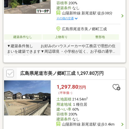
容積率
200%
建築条件
なし
山陽新幹線 新尾道駅 徒歩38分
その他の交通
広島県尾道市美ノ郷町三成
建築条件なし
上物有り
整形地
▼建築条件無し お好みのハウスメーカーや工務店で理想の住
まいを建築できます▼周辺環境 ・小学校が近く、お子様の通学も
安心の住環境・毎日のお買い物に便利なスーパーやコンビニが
徒歩圏内にあり利便瀬良好です！▼備 考・古家有：軽量鉄骨造
スレート葺2階建 昭和50年9月築、118.53㎡・現状渡し・令和8
広島県尾道市美ノ郷町三成 1,297.80万円
年固定資産税：51700円
1,297.80
万円
（坪単価:-）
2
土地面積
214.54m
用途地域
１種住居
建ぺい率
60%
容積率
200%
建築条件
なし
山陽新幹線 新尾道駅 徒歩3.4km