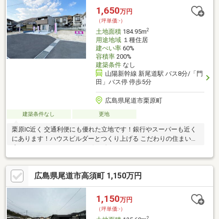
1,650
万円
（坪単価:-）
2
土地面積
184.95m
用途地域
１種住居
建ぺい率
60%
容積率
200%
建築条件
なし
山陽新幹線 新尾道駅 バス8分/「門
田」バス停 停歩5分
広島県尾道市栗原町
建築条件なし
更地
栗原IC近く 交通利便にも優れた立地です！銀行やスーパーも近く
にあります！ハウスビルダーとつくり上げる こだわりの住まい！
◇タカシン・ホームはZEHビルダー（ZEH28B-00602-CTR）で
す。 ◇お客様の希望イメージをじっくりとヒアリングしてカ
タチにする「設計士のデザイン力・提案力」を生かしたプラン作
広島県尾道市高須町 1,150万円
り！◇安心できる 耐震性・耐久性・断熱性に優れた住宅仕
様！ 事前予約で現地ご案内可能です。お
気軽にお問い合わせください。
1,150
万円
（坪単価:-）
2