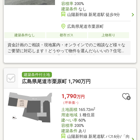
容積率
200%
建築条件
なし
山陽新幹線 新尾道駅 徒歩9分
広島県尾道市栗原町
建築条件なし
都市ガス
上物有り
資金計画のご相談・現地案内・オンラインでのご相談など様々な
ご要望に対応します！どうやって物件を選んだらいいの？住宅ロ
ーンってどこがいいの？無理なく返済できる金額ってどれくら
い？お家の購入は人生で一番高額な買い物と言われています。買
う際の不安や悩みを解決し、納得のいく家選びができるよう、
「お客様目線」と「感謝の気持ち」を忘れずにお手伝いさせてい
建築条件付土地
ただきます。資金計画から購入までお手伝いします！
広島県尾道市栗原町 1,790万円
1,790
万円
（坪単価:-）
2
土地面積
165.72m
用途地域
１種住居
建ぺい率
60%
容積率
200%
建築条件
あり
山陽新幹線 新尾道駅 バス6分/「向