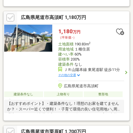
方に最適□生活利便性が高い周辺にはスーパー（MATE栗原店徒歩
4分・アルゾ尾道店徒歩8分・ハローズ尾道店徒歩13分）、コンビ
ニ（ローソン尾道栗原町店徒歩3分）などが徒歩圏内にあり、日常
広島県尾道市高須町 1,180万円
の買い物が便利□教育環境が整っている栗原小学校まで徒歩3分、
栗原中学校まで徒歩17分※備考※●現状有姿●公募売買●景観法●宅
地造成工事規制区域●契約不適合責任免責●建物解体見積り取得済
1,180
万円
●上水道：東側接道150ｍｍ、引込13ｍｍ、メーター13ｍｍ
（坪単価:-）
2
土地面積
190.83m
用途地域
１種住居
建ぺい率
60%
容積率
200%
建築条件
なし
ＪＲ山陽本線 東尾道駅 徒歩11分
その他の交通
広島県尾道市高須町
建築条件なし
上物有り
整形地
【おすすめポイント】・建築条件なし！理想のお家を建てません
か？・スーパー近くで便利！・子育て環境の良い住宅用地♪＼周辺
環境／・ハローズ東尾道店・・・車で4分（1300m）・高須小学
校・・・徒歩7分（490m）・高西中学校・・・徒歩6分（471m）
◇お問い合わせ方法◇【見学予約（無料）】のフォームをご入力
広島県尾道市栗原町 1,700万円
いただくか、084-999-8448までお気軽にお問い合わせください！