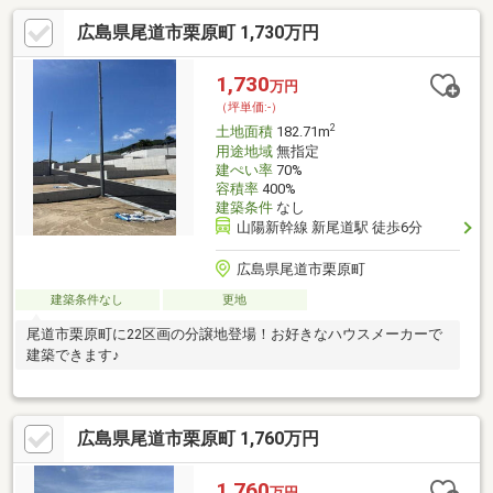
広島県尾道市栗原町 1,730万円
1,730
万円
（坪単価:-）
2
土地面積
182.71m
用途地域
無指定
建ぺい率
70%
容積率
400%
建築条件
なし
山陽新幹線 新尾道駅 徒歩6分
広島県尾道市栗原町
建築条件なし
更地
尾道市栗原町に22区画の分譲地登場！お好きなハウスメーカーで
建築できます♪
広島県尾道市栗原町 1,760万円
1,760
万円