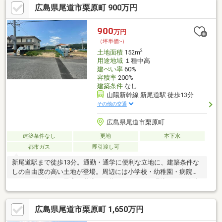
広島県尾道市栗原町 900万円
900
万円
（坪単価:-）
2
土地面積
152m
用途地域
１種中高
建ぺい率
60%
容積率
200%
建築条件
なし
山陽新幹線 新尾道駅 徒歩13分
その他の交通
広島県尾道市栗原町
建築条件なし
更地
本下水
都市ガス
即引渡し可
新尾道駅まで徒歩13分。通勤・通学に便利な立地に、建築条件な
しの自由度の高い土地が登場。周辺には小学校・幼稚園・病院・
スーパーが揃い、子育て世帯にも暮らしやすい住環境です。地勢
は平坦で、前面道路は幅約6.4mのゆとりある公道。お好きなハウ
スメーカーで理想の住まいを実現できます。上水道・都市ガスも
広島県尾道市栗原町 1,650万円
利用可能。静かな住宅地で、落ち着いた生活を始めたい方におす
すめの物件です。