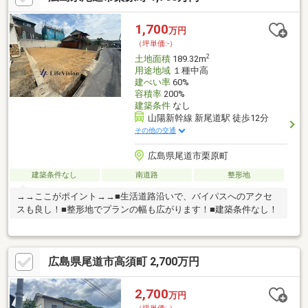
◇LINEをご登録いただくと24時間365日ご対応可能です◇⇒＠509
ｄｐｙｐｘ登録して最新情報をゲット！！
1,700
万円
（坪単価:-）
2
土地面積
189.32m
用途地域
１種中高
建ぺい率
60%
容積率
200%
建築条件
なし
山陽新幹線 新尾道駅 徒歩12分
その他の交通
広島県尾道市栗原町
建築条件なし
南道路
整形地
→→ここがポイント→→■生活道路沿いで、バイパスへのアクセ
スも良し！■整形地でプランの幅も広がります！■建築条件なし！
広島県尾道市高須町 2,700万円
2,700
万円