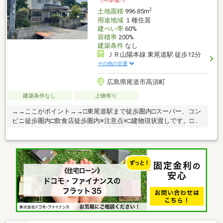
（坪単価:-）
2
土地面積
996.85m
用途地域
１種住居
建ぺい率
60%
容積率
200%
建築条件
なし
ＪＲ山陽本線 東尾道駅 徒歩12分
その他の交通
広島県尾道市高須町
建築条件なし
上物有り
→→ここがポイント→→□東尾道駅まで徒歩圏内□スーパー、コン
ビニ徒歩圏内□飲食店徒歩圏内※注意点※□建物現状渡しです。□対
象地が2筆あります。（地目 宅地・田）□建物建築の際は、南東
側公道より43条2項1号許可基準3（橋掛け）に該当する必要があ
ります。 既存の橋は届出をしておりません。