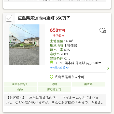
約不適合責任免責●境界非明示でのお引渡しとなります。
広島県尾道市向東町 650万円
650
万円
（坪単価:-）
2
土地面積
140m
用途地域
１種住居
建ぺい率
60%
容積率
200%
建築条件
なし
ＪＲ山陽本線 尾道駅 徒歩6.3km
その他の交通
広島県尾道市向東町
建築条件なし
更地
南道路
角地
即引渡し可
【お客様へ】「本当に買えるの？」「マイホームなんてまだま
だ...」など不安がありますが、そんなお客様の「今まで」を変え
る、理想の住まいを探すきっかけがLifeVisionにあります。お客様
の「これから」を応援させていただくため、妥協のないマイホー