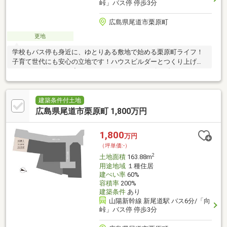
峠」バス停 停歩3分
広島県尾道市栗原町
更地
学校もバス停も身近に、ゆとりある敷地で始める栗原町ライフ！
子育て世代にも安心の立地です！ハウスビルダーとつくり上げる
こだわりの住まい！◇タカシン・ホームはZEHビルダー
（ZEH28B-00602-CTR）です。 ◇お客様の希望イメージをじ
っくりとヒアリングしてカタチにする「設計士のデザイン力・提
案力」を生かしたプラン作り！◇安心できる 耐震性・耐久性・断
建築条件付土地
熱性に優れた住宅仕様！ 事前予約で現地
広島県尾道市栗原町 1,800万円
ご案内可能です。お気軽にお問い合わせください。
1,800
万円
（坪単価:-）
2
土地面積
163.88m
用途地域
１種住居
建ぺい率
60%
容積率
200%
建築条件
あり
山陽新幹線 新尾道駅 バス6分/「向
峠」バス停 停歩3分