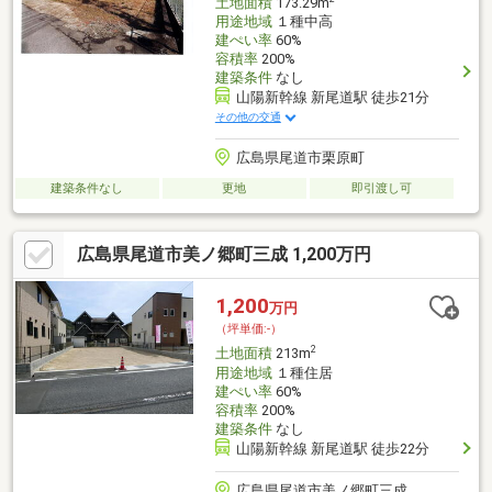
土地面積
173.29m
用途地域
１種中高
建ぺい率
60%
容積率
200%
建築条件
なし
山陽新幹線 新尾道駅 徒歩21分
その他の交通
広島県尾道市栗原町
建築条件なし
更地
即引渡し可
広島県尾道市美ノ郷町三成 1,200万円
1,200
万円
（坪単価:-）
2
土地面積
213m
用途地域
１種住居
建ぺい率
60%
容積率
200%
建築条件
なし
山陽新幹線 新尾道駅 徒歩22分
広島県尾道市美ノ郷町三成