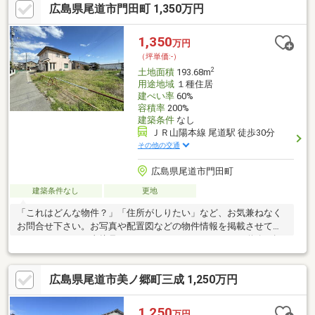
広島県尾道市門田町 1,350万円
1,350
万円
（坪単価:-）
2
土地面積
193.68m
用途地域
１種住居
建ぺい率
60%
容積率
200%
建築条件
なし
ＪＲ山陽本線 尾道駅 徒歩30分
その他の交通
広島県尾道市門田町
建築条件なし
更地
「これはどんな物件？」「住所がしりたい」など、お気兼ねなく
お問合せ下さい。お写真や配置図などの物件情報を掲載させて頂
いておりますが、直接見て頂くことをおススメします。道路の幅
や土地の形状、スーパーまでの距離などなど、特に中古物件は・
収納位置や陽当たりなど、現地を見てみないとわからないことが
広島県尾道市美ノ郷町三成 1,250万円
たくさん！ スマートフォンで物件を撮影いただくことも可能です
【なんでもご相談ください】・家を買うにはどのくらい期間と費
用がかかるのかしら？ ・マンションと戸建はどちらがいいの？ ・
1,250
万円