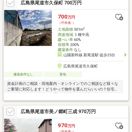
広島県尾道市久保町 700万円
700
万円
（坪単価:-）
2
土地面積
501m
用途地域
１種中高
建ぺい率
60%
容積率
200%
建築条件
なし
山陽新幹線 新尾道駅 徒歩25分
広島県尾道市久保町
建築条件なし
更地
資金計画のご相談・現地案内・オンラインでのご相談など様々な
ご要望に対応します！どうやって物件を選んだらいいの？住宅ロ
ーンってどこがいいの？無理なく返済できる金額ってどれくら
い？お家の購入は人生で一番高額な買い物と言われています。買
う際の不安や悩みを解決し、納得のいく家選びができるよう、
広島県尾道市美ノ郷町三成 970万円
「お客様目線」と「感謝の気持ち」を忘れずにお手伝いさせてい
ただきます。
970
万円
（坪単価:-）