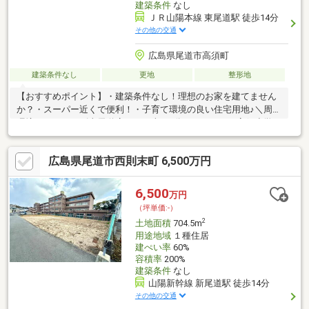
建築条件
なし
ＪＲ山陽本線 東尾道駅 徒歩14分
その他の交通
広島県尾道市高須町
建築条件なし
更地
整形地
【おすすめポイント】・建築条件なし！理想のお家を建てません
か？・スーパー近くで便利！・子育て環境の良い住宅用地♪＼周辺
環境／・ハローズ東尾道店・・・車で3分（1300m）・高須小学
校・・・徒歩22分（1300m）・高西中学校・・・徒歩15分
（850m）◇お問い合わせ方法◇【見学予約（無料）】のフォー
広島県尾道市西則末町 6,500万円
ムをご入力いただくか、084-999-8448までお気軽にお問い合わせ
ください！◇LINEをご登録いただくと24時間365日ご対応可能で
す◇⇒＠509ｄｐｙｐｘ登録して最新情報をゲット！！
6,500
万円
（坪単価:-）
2
土地面積
704.5m
用途地域
１種住居
建ぺい率
60%
容積率
200%
建築条件
なし
山陽新幹線 新尾道駅 徒歩14分
その他の交通