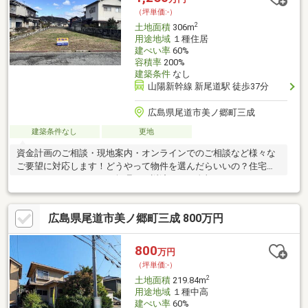
他にも借入があるけど、住宅ローンが組めるか不安だわ…など お
（坪単価:-）
気軽にお問い合わせください。
2
土地面積
306m
用途地域
１種住居
建ぺい率
60%
容積率
200%
建築条件
なし
山陽新幹線 新尾道駅 徒歩37分
広島県尾道市美ノ郷町三成
建築条件なし
更地
資金計画のご相談・現地案内・オンラインでのご相談など様々な
ご要望に対応します！どうやって物件を選んだらいいの？住宅ロ
ーンってどこがいいの？無理なく返済できる金額ってどれくら
い？お家の購入は人生で一番高額な買い物と言われています。買
う際の不安や悩みを解決し、納得のいく家選びができるよう、
広島県尾道市美ノ郷町三成 800万円
「お客様目線」と「感謝の気持ち」を忘れずにお手伝いさせてい
ただきます。
800
万円
（坪単価:-）
2
土地面積
219.84m
用途地域
１種中高
建ぺい率
60%