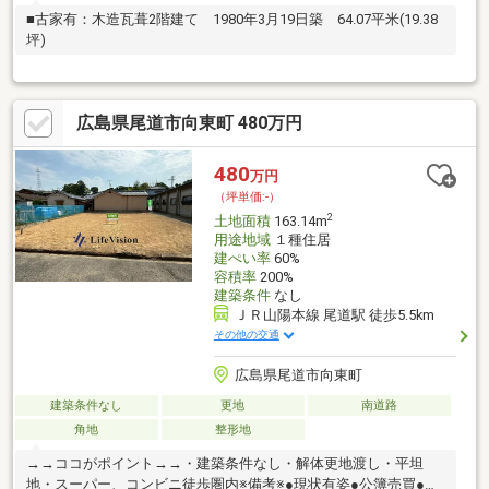
■古家有：木造瓦葺2階建て 1980年3月19日築 64.07平米(19.38
坪)
広島県尾道市向東町 480万円
480
万円
（坪単価:-）
2
土地面積
163.14m
用途地域
１種住居
建ぺい率
60%
容積率
200%
建築条件
なし
ＪＲ山陽本線 尾道駅 徒歩5.5km
その他の交通
広島県尾道市向東町
建築条件なし
更地
南道路
角地
整形地
→→ココがポイント→→・建築条件なし・解体更地渡し・平坦
地・スーパー、コンビニ徒歩圏内※備考※●現状有姿●公簿売買●契