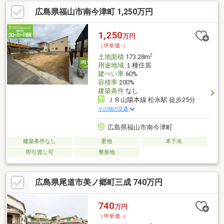
広島県福山市南今津町 1,250万円
1,250
万円
（坪単価:-）
2
土地面積
173.28m
用途地域
１種住居
建ぺい率
60%
容積率
200%
建築条件
なし
ＪＲ山陽本線 松永駅 徒歩25分
その他の交通
広島県福山市南今津町
建築条件なし
更地
本下水
即引渡し可
整形地
広島県尾道市美ノ郷町三成 740万円
740
万円
（坪単価:-）