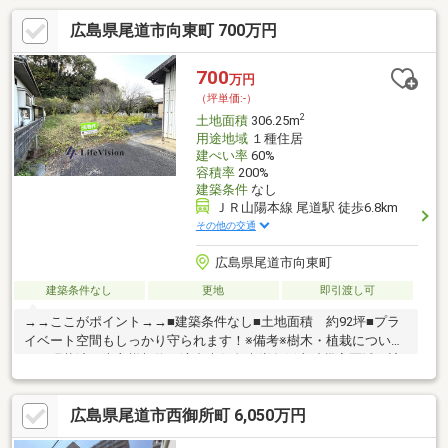
ム探しをお手伝いいたします。資金計画・ローン・税金・リフォ
広島県尾道市向東町 700万円
ームの事など、細部までお打ち合わせさせていただき、取引後に
ついても住まいのサポートだけでなく、お客様の人生に寄り添う
お手伝いをさせていただきます。
700
万円
（坪単価:-）
2
土地面積
306.25m
用途地域
１種住居
建ぺい率
60%
容積率
200%
建築条件
なし
ＪＲ山陽本線 尾道駅 徒歩6.8km
その他の交通
広島県尾道市向東町
建築条件なし
更地
即引渡し可
→→ここがポイント→→■建築条件なし■土地面積 約92坪■プラ
イベート空間もしっかり守られます！※備考※樹木・植栽について
は、現状渡し売主様契約不適合責任免責崖条例土砂災害区域に該
当
広島県尾道市西御所町 6,050万円