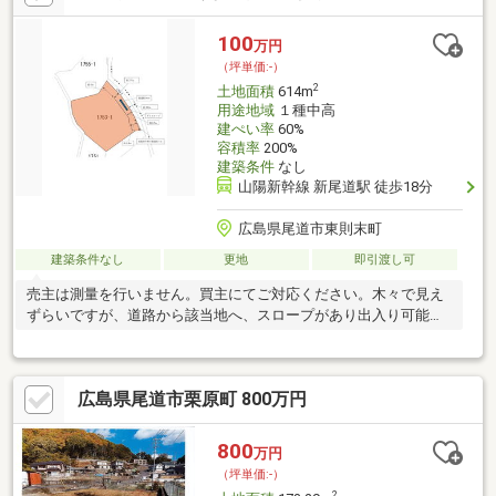
100
万円
（坪単価:-）
2
土地面積
614m
用途地域
１種中高
建ぺい率
60%
容積率
200%
建築条件
なし
山陽新幹線 新尾道駅 徒歩18分
広島県尾道市東則末町
建築条件なし
更地
即引渡し可
売主は測量を行いません。買主にてご対応ください。木々で見え
ずらいですが、道路から該当地へ、スロープがあり出入り可能で
す。
広島県尾道市栗原町 800万円
800
万円
（坪単価:-）
2