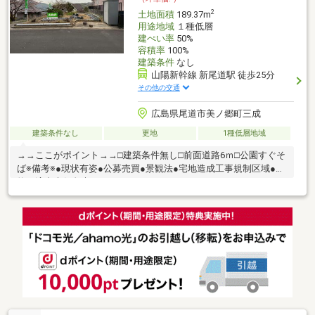
2
土地面積
189.37m
用途地域
１種低層
建ぺい率
50%
容積率
100%
建築条件
なし
山陽新幹線 新尾道駅 徒歩25分
その他の交通
広島県尾道市美ノ郷町三成
建築条件なし
更地
1種低層地域
→→ここがポイント→→□建築条件無し□前面道路6ｍ□公園すぐそ
ば※備考※●現状有姿●公募売買●景観法●宅地造成工事規制区域●契
約不適合責任免責