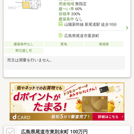
用途地域
無指定
建ぺい率
60%
容積率
200%
建築条件
なし
山陽新幹線 新尾道駅 徒歩10分
広島県尾道市栗原町
建築条件なし
更地
南道路
即引渡し可
売主は測量を行いません。
広島県尾道市東則末町 100万円