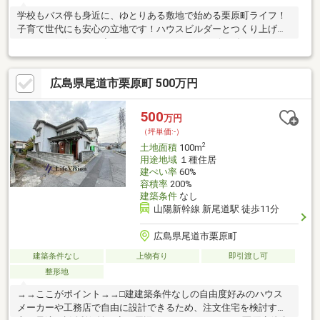
学校もバス停も身近に、ゆとりある敷地で始める栗原町ライフ！
子育て世代にも安心の立地です！ハウスビルダーとつくり上げる
こだわりの住まい！◇タカシン・ホームはZEHビルダー
（ZEH28B-00602-CTR）です。 ◇お客様の希望イメージをじ
っくりとヒアリングしてカタチにする「設計士のデザイン力・提
広島県尾道市栗原町 500万円
案力」を生かしたプラン作り！◇安心できる 耐震性・耐久性・断
熱性に優れた住宅仕様！ 事前予約で現地
ご案内可能です。お気軽にお問い合わせください。
500
万円
（坪単価:-）
2
土地面積
100m
用途地域
１種住居
建ぺい率
60%
容積率
200%
建築条件
なし
山陽新幹線 新尾道駅 徒歩11分
広島県尾道市栗原町
建築条件なし
上物有り
即引渡し可
整形地
→→ここがポイント→→□建建築条件なしの自由度好みのハウス
メーカーや工務店で自由に設計できるため、注文住宅を検討する