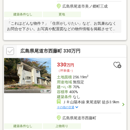
広島県尾道市美ノ郷町三成
建築条件なし
更地
「これはどんな物件？」「住所がしりたい」など、お気兼ねなく
お問合せ下さい。お写真や配置図などの物件情報を掲載させて頂
いておりますが、直接見て頂くことをおススメします。道路の幅
や土地の形状、スーパーまでの距離などなど、特に中古物件は・
収納位置や陽当たりなど、現地を見てみないとわからないことが
広島県尾道市西藤町 330万円
たくさん！ スマートフォンで物件を撮影いただくことも可能です
【なんでもご相談ください】・家を買うにはどのくらい期間と費
用がかかるのかしら？ ・マンションと戸建はどちらがいいの？ ・
330
万円
他にも借入があるけど、住宅ローンが組めるか不安だわ…など お
（坪単価:-）
気軽にお問い合わせください。
2
土地面積
256.19m
用途地域
無指定
建ぺい率
70%
容積率
400%
建築条件
なし
ＪＲ山陽本線 東尾道駅 徒歩3.9km
その他の交通
広島県尾道市西藤町
建築条件なし
上物有り