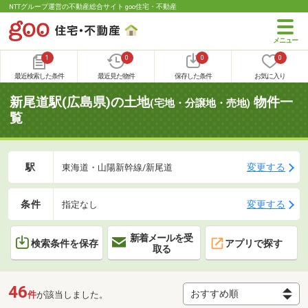
NTTグループ運営の不動産総合サイト goo住宅・不動産
1
0
0
0
最近検索した条件
最近見た物件
保存した条件
お気に入り
新尾道駅(広島県)の土地
物件一
(宅地・分譲地・売地)
覧
駅
変更する
東海道・山陽新幹線/新尾道
条件
変更する
指定なし
新着メールを受
検索条件を保存
アプリで探す
取る
46
件
が該当しました。