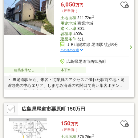
6,050
万円
（坪単価:-）
2
土地面積
311.72m
用途地域
商業地域
建ぺい率
80%
容積率
400%
建築条件
なし
ＪＲ山陽本線 尾道駅 徒歩9分
その他の交通
広島県尾道市西御所町
建築条件なし
本下水
・JR尾道駅至近、来客・従業員のアクセスに優れた駅前立地・尾
道観光の中心エリア、しまなみ海道の玄関口で高い集客ポテンシ
ャル・話題の複合施設「ONOMICHI U2」に近接、エリアブランド
と回遊性を活かせる立地
広島県尾道市栗原町 150万円
150
万円
（坪単価:-）
2
土地面積
376.76m