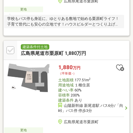
広島県尾道市栗原町
更地
学校もバス停も身近に、ゆとりある敷地で始める栗原町ライフ！
子育て世代にも安心の立地です！ハウスビルダーとつくり上げる
こだわりの住まい！◇タカシン・ホームはZEHビルダー
（ZEH28B-00602-CTR）です。 ◇お客様の希望イメージをじ
っくりとヒアリングしてカタチにする「設計士のデザイン力・提
案力」を生かしたプラン作り！◇安心できる 耐震性・耐久性・断
建築条件付土地
熱性に優れた住宅仕様！ 事前予約で現地
広島県尾道市栗原町 1,880万円
ご案内可能です。お気軽にお問い合わせください。
1,880
万円
（坪単価:-）
2
土地面積
177.51m
用途地域
１種住居
建ぺい率
60%
容積率
200%
建築条件
あり
山陽新幹線 新尾道駅 バス6分/「向
峠」バス停 停歩3分
広島県尾道市栗原町
更地