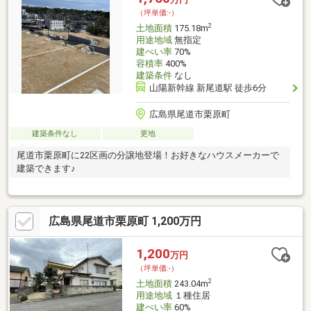
（坪単価:-）
2
土地面積
175.18m
用途地域
無指定
建ぺい率
70%
容積率
400%
建築条件
なし
山陽新幹線 新尾道駅 徒歩6分
広島県尾道市栗原町
建築条件なし
更地
尾道市栗原町に22区画の分譲地登場！お好きなハウスメーカーで
建築できます♪
広島県尾道市栗原町 1,200万円
1,200
万円
（坪単価:-）
2
土地面積
243.04m
用途地域
１種住居
建ぺい率
60%