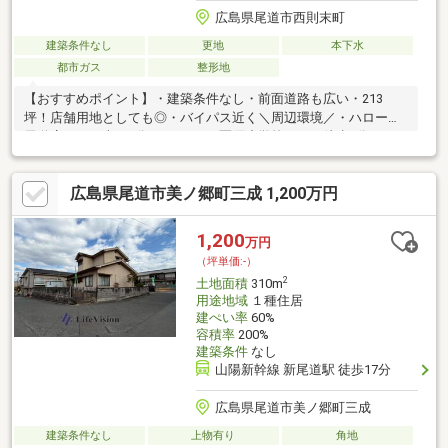
広島県尾道市西則末町
建築条件なし
更地
本下水
都市ガス
整形地
【おすすめポイント】・建築条件なし・前面道路も広い・213
坪！店舗用地としても◎・バイパス近く＼周辺環境／・ハローズ
尾道店・・・車で2分（700m）・栗原小学校・・・徒歩5分
（450m）・栗原中学校・・・徒歩14分（1500m）◇お問い合わ
せ方法◇【見学予約（無料）】のフォームをご入力いただくか、
広島県尾道市美ノ郷町三成 1,200万円
084-999-8448までお気軽にお問い合わせください！◇LINEをご登
録いただくと24時間365日ご対応可能です◇⇒＠509ｄｐｙｐｘ登
録して最新情報をゲット！！
1,200
万円
（坪単価:-）
2
土地面積
310m
用途地域
１種住居
建ぺい率
60%
容積率
200%
建築条件
なし
山陽新幹線 新尾道駅 徒歩17分
広島県尾道市美ノ郷町三成
建築条件なし
上物有り
角地