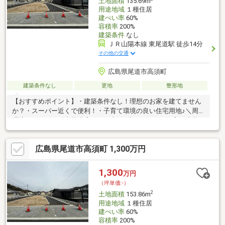
土地面積
135.69m
用途地域
１種住居
建ぺい率
60%
容積率
200%
建築条件
なし
ＪＲ山陽本線 東尾道駅 徒歩14分
その他の交通
広島県尾道市高須町
建築条件なし
更地
整形地
【おすすめポイント】・建築条件なし！理想のお家を建てません
か？・スーパー近くで便利！・子育て環境の良い住宅用地♪＼周辺
環境／・ハローズ東尾道店・・・車で3分（1300m）・高須小学
校・・・徒歩22分（1300m）・高西中学校・・・徒歩15分
（850m）◇お問い合わせ方法◇【見学予約（無料）】のフォー
広島県尾道市高須町 1,300万円
ムをご入力いただくか、084-999-8448までお気軽にお問い合わせ
ください！◇LINEをご登録いただくと24時間365日ご対応可能で
す◇⇒＠509ｄｐｙｐｘ登録して最新情報をゲット！！
1,300
万円
（坪単価:-）
2
土地面積
153.86m
用途地域
１種住居
建ぺい率
60%
容積率
200%