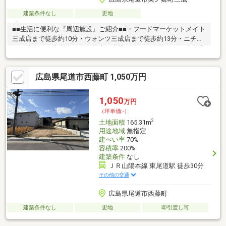
建築条件なし
更地
■■生活に便利な『周辺施設』ご紹介■■・フードマーケットメイト
三成店まで徒歩約10分・ウォンツ三成店まで徒歩約13分・ニチエ
ー三成店まで徒歩約13分☆子育て世帯に嬉しい公園☆・三成東児
童公園まで徒歩約3分・三成西児童公園まで徒歩約7分
広島県尾道市西藤町 1,050万円
1,050
万円
（坪単価:-）
2
土地面積
165.31m
用途地域
無指定
建ぺい率
70%
容積率
200%
建築条件
なし
ＪＲ山陽本線 東尾道駅 徒歩30分
その他の交通
広島県尾道市西藤町
建築条件なし
更地
即引渡し可