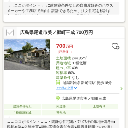
→→ここがポイント→→□建建築条件なしの自由度好みのハウス
メーカーや工務店で自由に設計できるため、注文住宅を検討する
方に最適□広い敷地でゆとりある住まい二世帯住宅や平屋、大き
なリビングなど、家族構成に合わせた自由な設計が可能。□約6ｍ
のゆとりある前面道路で、駐車計画も立てやすい立地※備考※●現
広島県尾道市美ノ郷町三成 700万円
状有姿●公募売買●景観法●宅地造成工事規制区域●契約不適合責任
免責●前面道路上水道100ｍｍ、引込20ｍｍ、メーター13ｍｍ●家
屋番号2958番 木造瓦葺2階建 床面積1階105.55㎡、2階35.75
700
万円
㎡ 昭和52年2月新築 古家付
（坪単価:-）
2
土地面積
244.86m
用途地域
１種低層
建ぺい率
40%
容積率
80%
建築条件
なし
山陽新幹線 新尾道駅 徒歩18分
その他の交通
広島県尾道市美ノ郷町三成
建築条件なし
南道路
上物有り
1種低層地域
整形地
→→ココがポイント→→・閑静な住宅地・74.07坪の敷地※備考※●
現状有姿●公簿売買●契約不適合責任免責●境界非明示でのお渡し