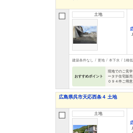
土地
建築条件なし
更地
本下水
1種
現地でのご見学
おすすめポイント
ータテ住宅販売
０９４件ご用意して
広島県呉市天応西条４ 土地
土地