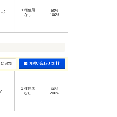
１種低層
50%
2
4m
なし
100%
お問い合わせ(無料)
りに追加
１種住居
60%
2
m
なし
200%