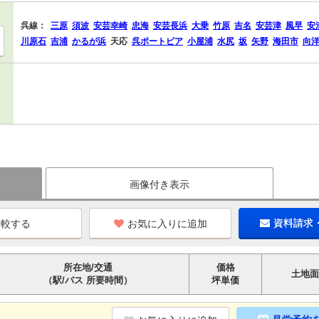
呉線：
三原
須波
安芸幸崎
忠海
安芸長浜
大乗
竹原
吉名
安芸津
風早
安
川原石
吉浦
かるが浜
天応
呉ポートピア
小屋浦
水尻
坂
矢野
海田市
向
画像付き表示
お気に入りに追加
資料請求
所在地/交通
価格
土地面
（駅/バス 所要時間）
坪単価