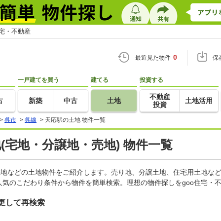
住宅・不動産
0
最近見た物件
保
一戸建てを買う
建てる
投資する
不動産
古
新築
中古
土地
土地活用
投資
>
呉市
>
呉線
>
天応駅の土地 物件一覧
地(宅地・分譲地・売地) 物件一覧
宅地などの土地物件をご紹介します。売り地、分譲土地、住宅用土地など
気のこだわり条件から物件を簡単検索。理想の物件探しをgoo住宅・
更して再検索