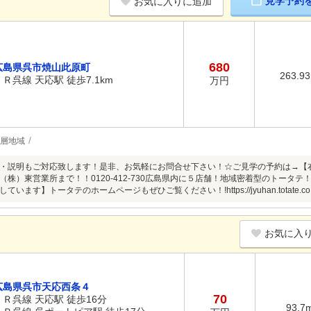
見学予約
お気に入りに追加
680
広島県呉市焼山此原町
263.9
ＪＲ呉線 天応駅 徒歩7.1km
万円
低層地域
・説明もご対応致します！是非、お気軽にお問合せ下さい！☆ご見学の予約は→【
（株）東営業所まで！！0120-412-730広島県内に５店舗！地域密着型のトータ
います】トータテのホームページもぜひご覧ください！!https://jyuhan.totate.co.j
お気に入
広島県呉市天応西条４
70
ＪＲ呉線 天応駅 徒歩16分
93.7