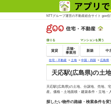
NTTグループ運営の不動産総合サイト goo
借りる
マンションを買う
店舗･
賃貸
新築
中
事業用
住宅・不動産
>
土地
>
中国・四国
>
広島県
天応駅(広島県)の土
天応駅(広島県)の土地、分譲地、売地、
産。価格・土地面積・建築条件・立地・人
探したい物件の路線・検索条件を変