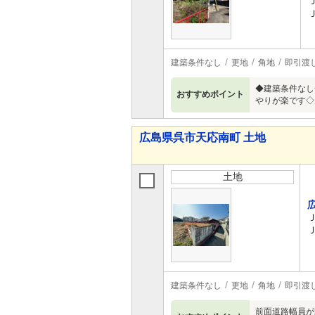
建築条件なし
更地
角地
即引渡
◆建築条件なし
おすすめポイント
やりが楽です◇
広島県呉市天応南町 土地
土地
建築条件なし
更地
角地
即引渡
前面道路幅員が