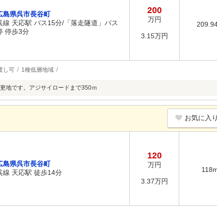
200
広島県呉市長谷町
万円
呉線 天応駅 バス15分/「落走隧道」バス
209.9
停 停歩3分
3.15万円
渡し可
1種低層地域
更地です。アジサイロードまで350ｍ
お気に入
120
広島県呉市長谷町
万円
118
呉線 天応駅 徒歩14分
3.37万円