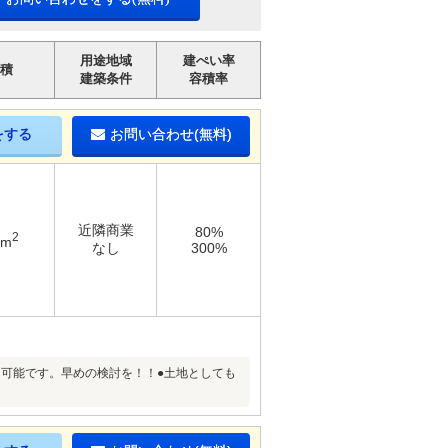
用途地域
建ぺい率
積
建築条件
容積率
をする
お問い合わせ(無料)
近隣商業
80%
2
3m
なし
300%
し可能です。早めの検討を！！●土地としても