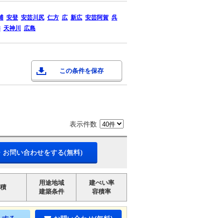
浦
安登
安芸川尻
仁方
広
新広
安芸阿賀
呉
洋
天神川
広島
この条件を保存
表示件数
・お問い合わせをする(無料)
用途地域
建ぺい率
積
建築条件
容積率