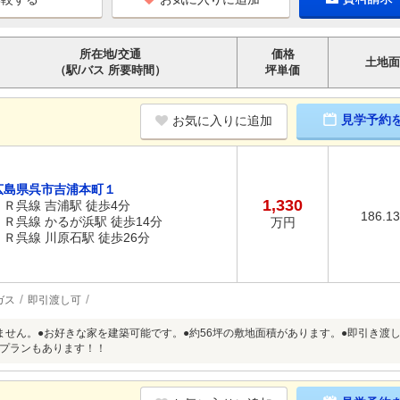
所在地/交通
価格
土地面
（駅/バス 所要時間）
坪単価
見学予約
お気に入りに追加
広島県呉市吉浦本町１
1,330
ＪＲ呉線 吉浦駅 徒歩4分
186.1
ＪＲ呉線 かるが浜駅 徒歩14分
万円
ＪＲ呉線 川原石駅 徒歩26分
ガス
即引渡し可
ません。●お好きな家を建築可能です。●約56坪の敷地面積があります。●即引き渡
プランもあります！！