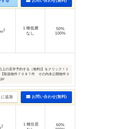
をする
お問い合わせ(無料)
１種低層
50%
2
3m
なし
100%
右上の見学予約する（無料)】をクリック！ト
テ！【取扱物件７０８７件 その内未公開物件３
p/
お問い合わせ(無料)
りに追加
１種住居
60%
2
m