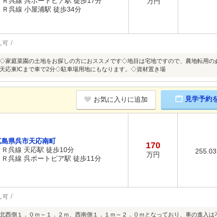
ＪＲ呉線 呉ポートピア駅 徒歩17分
万円
ＪＲ呉線 小屋浦駅 徒歩34分
し可
◇家庭菜園の土地をお探しの方におススメです◇地目は宅地ですので、農地転用の
天応東ICまで車で2分◇駐車場用地にもなります。◇資材置き場
見学予約
お気に入りに追加
広島県呉市天応南町
170
ＪＲ呉線 天応駅 徒歩10分
255.0
万円
ＪＲ呉線 呉ポートピア駅 徒歩11分
し可
北西側１．０ｍ～１．２ｍ、西南側１．１ｍ～２．０ｍとなっており、車の進入は