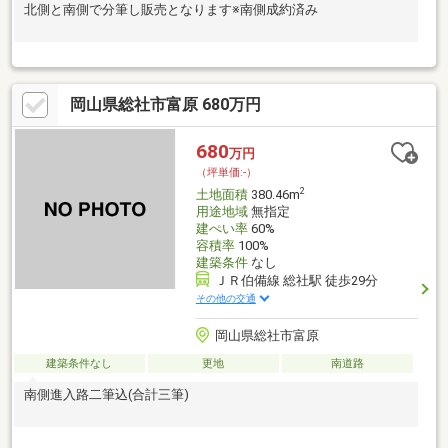
北側と南側で分筆し販売となります※南側成約済み
岡山県総社市富原 680万円
680
万円
（坪単価:-）
2
土地面積
380.46m
用途地域
無指定
建ぺい率
60%
容積率
100%
建築条件
なし
ＪＲ伯備線 総社駅 徒歩29分
その他の交通
岡山県総社市富原
建築条件なし
更地
南道路
南側進入路二筆込(合計三筆)