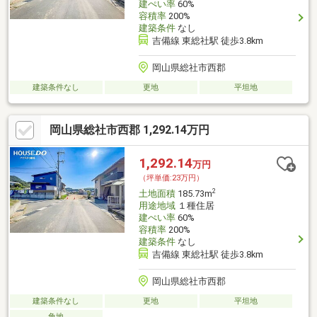
建ぺい率
60%
容積率
200%
建築条件
なし
吉備線 東総社駅 徒歩3.8km
岡山県総社市西郡
建築条件なし
更地
平坦地
岡山県総社市西郡 1,292.14万円
1,292.14
万円
（坪単価:23万円）
2
土地面積
185.73m
用途地域
１種住居
建ぺい率
60%
容積率
200%
建築条件
なし
吉備線 東総社駅 徒歩3.8km
岡山県総社市西郡
建築条件なし
更地
平坦地
角地