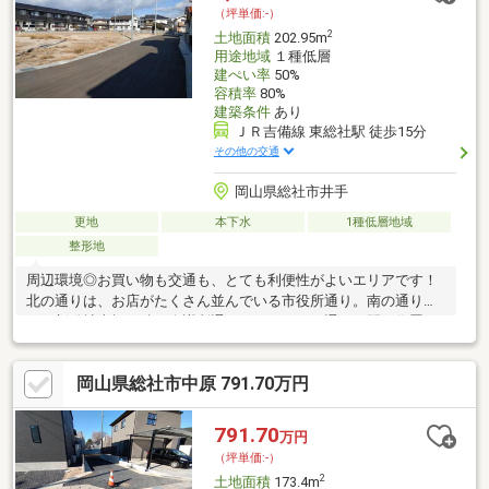
（坪単価:-）
2
土地面積
202.95m
用途地域
１種低層
建ぺい率
50%
容積率
80%
建築条件
あり
ＪＲ吉備線 東総社駅 徒歩15分
その他の交通
岡山県総社市井手
更地
本下水
1種低層地域
整形地
周辺環境◎お買い物も交通も、とても利便性がよいエリアです！
北の通りは、お店がたくさん並んでいる市役所通り。南の通り
は、新総社大橋へ続く会議所通りです。２つの通りの間に位置す
る、閑静な住宅街です。４２９号線へのアクセスもいいですよ。
パンの街 『 総 社 市 』近隣には美味しいパン屋さんがた
岡山県総社市中原 791.70万円
くさん！パン屋さん巡りを楽しめそうです☆【備考】グーグルマ
ップで現地見学される場合は 総社市井手178-1 を、目的地
に設定して下さい。
791.70
万円
（坪単価:-）
2
土地面積
173.4m