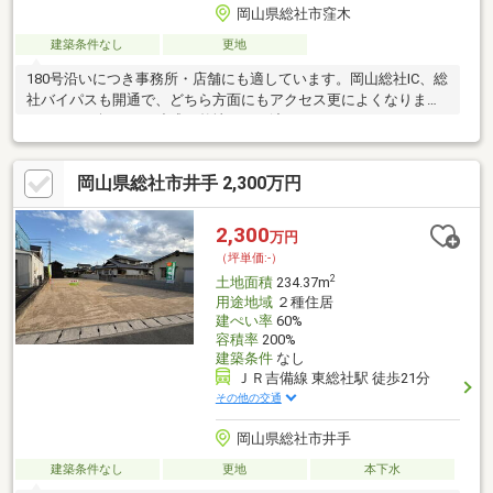
岡山県総社市窪木
建築条件なし
更地
180号沿いにつき事務所・店舗にも適しています。岡山総社IC、総
社バイパスも開通で、どちら方面にもアクセス更によくなりまし
た。１８０坪あり、造成・整地してお渡しします。
岡山県総社市井手 2,300万円
2,300
万円
（坪単価:-）
2
土地面積
234.37m
用途地域
２種住居
建ぺい率
60%
容積率
200%
建築条件
なし
ＪＲ吉備線 東総社駅 徒歩21分
その他の交通
岡山県総社市井手
建築条件なし
更地
本下水