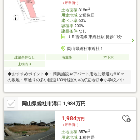
（坪単価:-）
2
土地面積
818m
用途地域
２種住居
建ぺい率
60%
容積率
200%
建築条件
なし
ＪＲ吉備線 東総社駅 徒歩11分
岡山県総社市総社１
建築条件なし
南道路
本下水
上物有り
◆おすすめポイント◆・商業施設やアパート用地に最適な818㎡
の敷地・車通りの多い国道180号線沿いの好立地◎◆小学校／中
学校◆総社小学校まで徒歩16分（1200m）総社中学校まで徒歩8
分（550m）◇◇◇ 管理店舗 ◇◇◇備中高松駅から車で２
分！カスケ不動産 吉備総社店≫0120-677-551業者の方はこちら
岡山県総社市溝口 1,984万円
へ≫086-239-2130（吉備総社店）
1,984
万円
（坪単価:-）
2
土地面積
857m
用途地域
１種住居