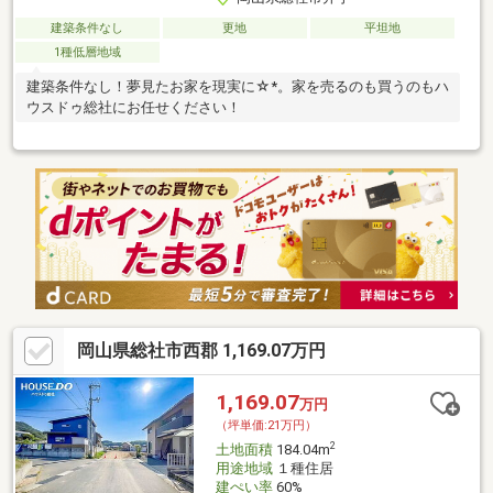
建築条件なし
更地
平坦地
1種低層地域
建築条件なし！夢見たお家を現実に☆*。家を売るのも買うのもハ
ウスドゥ総社にお任せください！
岡山県総社市西郡 1,169.07万円
1,169.07
万円
（坪単価:21万円）
2
土地面積
184.04m
用途地域
１種住居
建ぺい率
60%