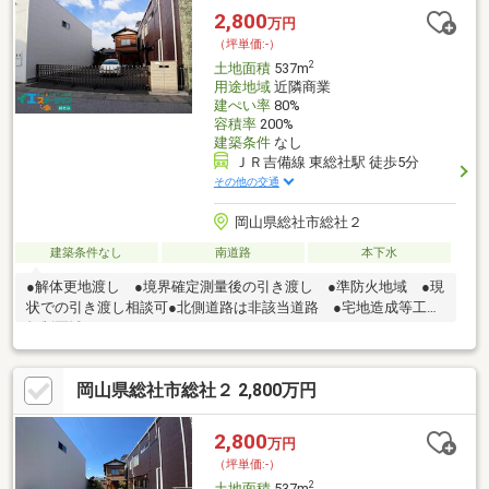
の住まい探しをお手伝いします ━━━━━・・・物件の詳細・ご
2,800
万円
相談はお気軽にお問い合わせください。
（坪単価:-）
2
土地面積
537m
用途地域
近隣商業
建ぺい率
80%
容積率
200%
建築条件
なし
ＪＲ吉備線 東総社駅 徒歩5分
その他の交通
岡山県総社市総社２
建築条件なし
南道路
本下水
●解体更地渡し ●境界確定測量後の引き渡し ●準防火地域 ●現
状での引き渡し相談可●北側道路は非該当道路 ●宅地造成等工事
規制区域
岡山県総社市総社２ 2,800万円
2,800
万円
（坪単価:-）
2
土地面積
537m