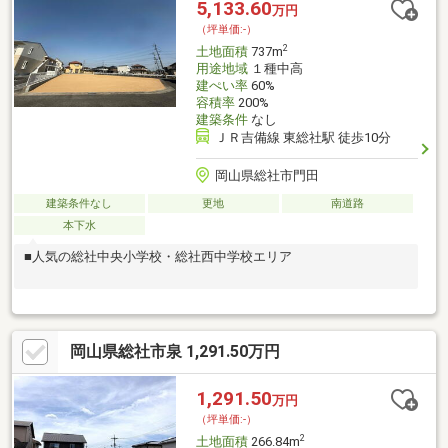
5,133.60
万円
（坪単価:-）
2
土地面積
737m
用途地域
１種中高
建ぺい率
60%
容積率
200%
建築条件
なし
ＪＲ吉備線 東総社駅 徒歩10分
岡山県総社市門田
建築条件なし
更地
南道路
本下水
■人気の総社中央小学校・総社西中学校エリア
岡山県総社市泉 1,291.50万円
1,291.50
万円
（坪単価:-）
2
土地面積
266.84m