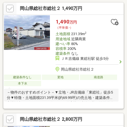
岡山県総社市総社２ 1,490万円
1,490
万円
（坪単価:-）
2
土地面積
231.39m
用途地域
近隣商業
建ぺい率
80%
容積率
200%
建築条件
なし
ＪＲ吉備線 東総社駅 徒歩5分
岡山県総社市総社２
建築条件なし
更地
南道路
本下水
－物件のおすすめポイント－▼立地・JR吉備線「東総社」徒歩5
分▼特徴・土地面積231.39平米(約69.99坪)の売土地・建築条件付
宅地販売ではないため、お好きな工務店等で建築可能・前面道路
は南側幅員約4.9mの公道、接道間口は約7.6m・現況更地▼周辺環
境・スーパー「マルナカ総社店」徒歩4分(約310m)・医療法人薬
岡山県総社市総社２ 2,800万円
師寺慈恵病院 徒歩3分(約210m)・総社市立総社小学校 徒歩9分(約
670m)・セブンイレブン東総社駅前店 徒歩4分(約310m)■ ご希望