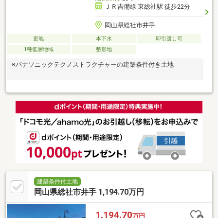
ＪＲ吉備線 東総社駅 徒歩22分
岡山県総社市井手
更地
本下水
即引渡し可
1種低層地域
整形地
※パナソニックテクノストラクチャーの建築条件付き土地
建築条件付土地
岡山県総社市井手 1,194.70万円
1,194.70
万円