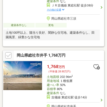
建築条件
なし
ＪＲ吉備線 東総社駅 徒歩38分
その他の交通
岡山県総社市三須
建築条件なし
更地
土地100坪以上、陽当り良好、閑静な住宅地、建築条件なし、田
園風景、緑豊かな住宅地
岡山県総社市井手 1,768万円
1,768
万円
（坪単価:28.80万円）
2
土地面積
202.96m
用途地域
１種低層
建ぺい率
50%
容積率
80%
建築条件
なし
吉備線 東総社駅 徒歩14分
岡山県総社市井手