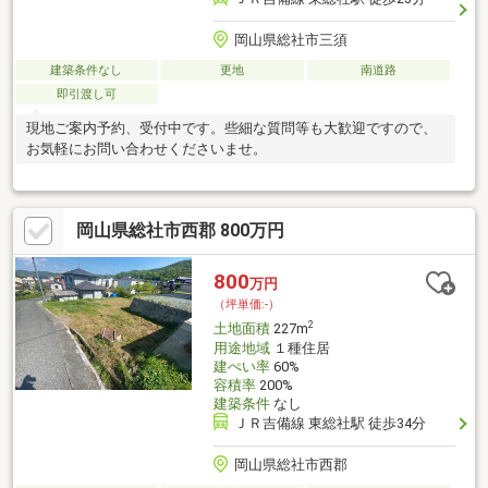
岡山県総社市三須
建築条件なし
更地
南道路
即引渡し可
現地ご案内予約、受付中です。些細な質問等も大歓迎ですので、
お気軽にお問い合わせくださいませ。
岡山県総社市西郡 800万円
800
万円
（坪単価:-）
2
土地面積
227m
用途地域
１種住居
建ぺい率
60%
容積率
200%
建築条件
なし
ＪＲ吉備線 東総社駅 徒歩34分
岡山県総社市西郡