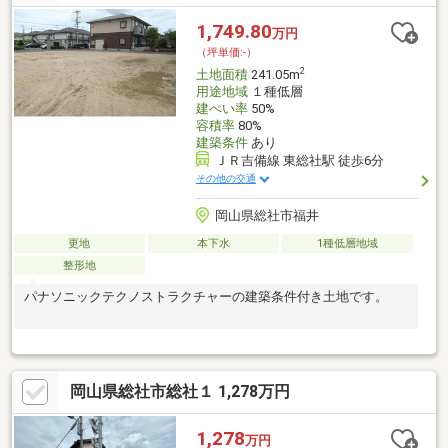
1,749.80
万円
（坪単価:-）
2
土地面積
241.05m
用途地域
１種低層
建ぺい率
50%
容積率
80%
建築条件
あり
ＪＲ吉備線 東総社駅 徒歩6分
その他の交通
岡山県総社市福井
更地
本下水
1種低層地域
整形地
パナソニックテクノストラクチャーの建築条件付き土地です。
岡山県総社市総社１ 1,278万円
1,278
万円