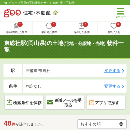
NTTグループ運営の不動産総合サイト goo住宅・不動産
1
0
0
0
最近検索した条件
最近見た物件
保存した条件
お気に入り
東総社駅(岡山県)の土地
物件一
(宅地・分譲地・売地)
覧
駅
変更する
吉備線/東総社
条件
変更する
指定なし
新着メールを受
検索条件を保存
アプリで探す
取る
48
件
が該当しました。