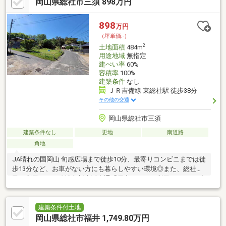
岡山県総社市三須 898万円
898
万円
（坪単価:-）
2
土地面積
484m
用途地域
無指定
建ぺい率
60%
容積率
100%
建築条件
なし
ＪＲ吉備線 東総社駅 徒歩38分
その他の交通
岡山県総社市三須
建築条件なし
更地
南道路
角地
JA晴れの国岡山 旬感広場まで徒歩10分、最寄りコンビニまでは徒
歩13分など、お車がない方にも暮らしやすい環境◎また、総社市
民が利用できる総社市新生活交通「雪舟くん」を利用といった1人
1乗車300円（2026年現在の価格）の予約型で乗合方式の乗り物
も！詳しくはお問い合わせくださいませ♪
建築条件付土地
岡山県総社市福井 1,749.80万円