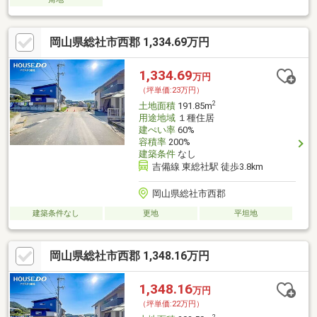
岡山県総社市西郡 1,334.69万円
1,334.69
万円
（坪単価:23万円）
2
土地面積
191.85m
用途地域
１種住居
建ぺい率
60%
容積率
200%
建築条件
なし
吉備線 東総社駅 徒歩3.8km
岡山県総社市西郡
建築条件なし
更地
平坦地
岡山県総社市西郡 1,348.16万円
1,348.16
万円
（坪単価:22万円）