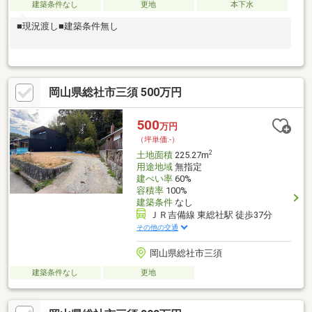
建築条件なし
更地
本下水
■現況渡し■建築条件無し
岡山県総社市三須 500万円
500
万円
（坪単価:-）
2
土地面積
225.27m
用途地域
無指定
建ぺい率
60%
容積率
100%
建築条件
なし
ＪＲ吉備線 東総社駅 徒歩37分
その他の交通
岡山県総社市三須
建築条件なし
更地