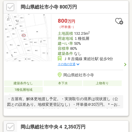
岡山県総社市小寺 800万円
800
万円
（坪単価:-）
2
土地面積
132.25m
用途地域
１種低層
建ぺい率
50%
容積率
80%
建築条件
なし
ＪＲ吉備線 東総社駅 徒歩9分
その他の交通
岡山県総社市小寺
建築条件なし
本下水
上物有り
1種低層地域
・古屋有。解体更地渡し予定。・実測取引の境界は現状渡し（公
図との誤差あり。地積変更登記なし）・坪単価＠20万円。＊―お
問い合わせ方法―＊【資料請求（無料）】のフォームをご入力い
ただくか、（無料通話）0120-412-546までお問い合わせ下さい!
岡山県総社市中央４ 2,350万円