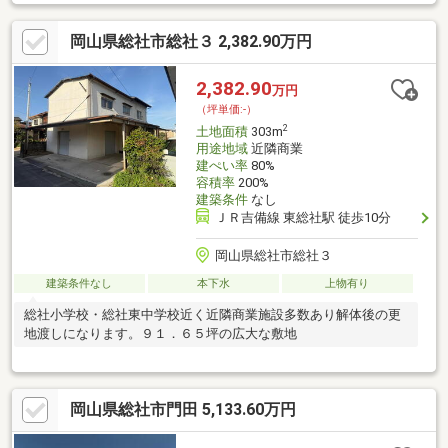
岡山県総社市総社３ 2,382.90万円
2,382.90
万円
（坪単価:-）
2
土地面積
303m
用途地域
近隣商業
建ぺい率
80%
容積率
200%
建築条件
なし
ＪＲ吉備線 東総社駅 徒歩10分
岡山県総社市総社３
建築条件なし
本下水
上物有り
総社小学校・総社東中学校近く近隣商業施設多数あり解体後の更
地渡しになります。９１．６５坪の広大な敷地
岡山県総社市門田 5,133.60万円