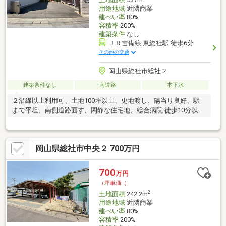
用途地域
近隣商業
建ぺい率
80%
容積率
200%
建築条件
なし
ＪＲ吉備線 東総社駅 徒歩6分
その他の交通
岡山県総社市総社２
建築条件なし
南道路
本下水
２沿線以上利用可、土地100坪以上、更地渡し、陽当り良好、駅
まで平坦、南側道路面す、閑静な住宅地、総合病院 徒歩10分以
内、建築条件なし、小学校 徒歩10分以内、平坦地
岡山県総社市中央２ 700万円
700
万円
（坪単価:-）
2
土地面積
242.2m
用途地域
近隣商業
建ぺい率
80%
容積率
200%