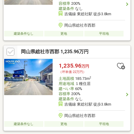
容積率
200%
建築条件
なし
吉備線 東総社駅 徒歩3.8km
岡山県総社市西郡
建築条件なし
更地
平坦地
岡山県総社市西郡 1,235.96万円
1,235.96
万円
（坪単価:22万円）
2
土地面積
185.73m
用途地域
１種住居
建ぺい率
60%
容積率
200%
建築条件
なし
吉備線 東総社駅 徒歩3.8km
岡山県総社市西郡
建築条件なし
更地
平坦地