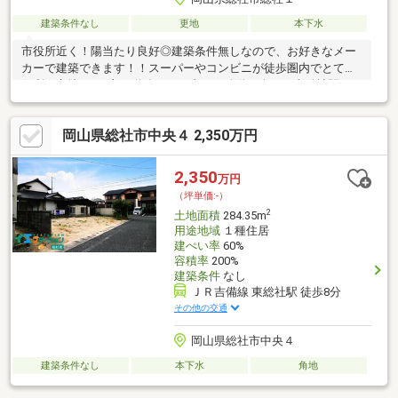
建築条件なし
更地
本下水
市役所近く！陽当たり良好◎建築条件無しなので、お好きなメー
カーで建築できます！！スーパーやコンビニが徒歩圏内でとても
便利な立地です♪主要道路すぐで車での移動も楽々！東総社駅まで
徒歩8分のため、岡山市街地に行きやすい(＾＾♪・総社小学校まで
1183ｍ 徒歩14分・総社西中学校まで619m 徒歩9分・マルナカ
岡山県総社市中央４ 2,350万円
総社店まで418ｍ 徒歩6分・セブンイレブン総社中央1丁目店ま
で295ｍ 徒歩4分・長野病院まで2600ｍ 車で7分・総社郵便局
まで184ｍ 徒歩3分
2,350
万円
（坪単価:-）
2
土地面積
284.35m
用途地域
１種住居
建ぺい率
60%
容積率
200%
建築条件
なし
ＪＲ吉備線 東総社駅 徒歩8分
その他の交通
岡山県総社市中央４
建築条件なし
本下水
角地