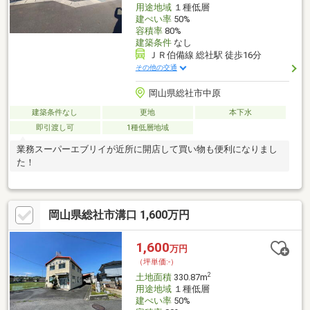
用途地域
１種低層
建ぺい率
50%
容積率
80%
建築条件
なし
ＪＲ伯備線 総社駅 徒歩16分
その他の交通
岡山県総社市中原
建築条件なし
更地
本下水
即引渡し可
1種低層地域
業務スーパーエブリイが近所に開店して買い物も便利になりまし
た！
岡山県総社市溝口 1,600万円
1,600
万円
（坪単価:-）
2
土地面積
330.87m
用途地域
１種低層
建ぺい率
50%