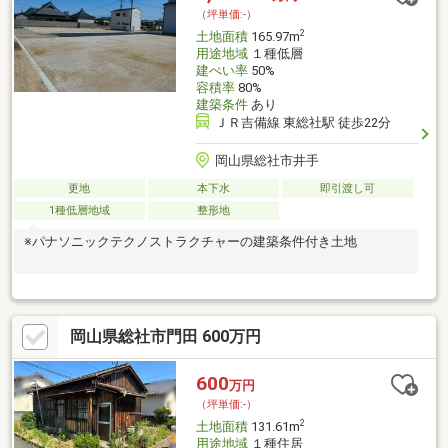
（坪単価:-）
2
土地面積
165.97m
用途地域
１種低層
建ぺい率
50%
容積率
80%
建築条件
あり
ＪＲ吉備線 東総社駅 徒歩22分
岡山県総社市井手
更地
本下水
即引渡し可
1種低層地域
整形地
※パナソニックテクノストラクチャーの建築条件付き土地
岡山県総社市門田 600万円
600
万円
（坪単価:-）
2
土地面積
131.61m
用途地域
１種住居