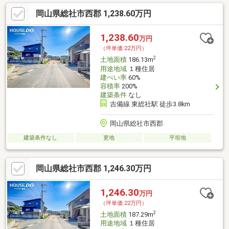
岡山県総社市西郡 1,238.60万円
1,238.60
万円
（坪単価:22万円）
2
土地面積
186.13m
用途地域
１種住居
建ぺい率
60%
容積率
200%
建築条件
なし
吉備線 東総社駅 徒歩3.8km
岡山県総社市西郡
建築条件なし
更地
平坦地
岡山県総社市西郡 1,246.30万円
1,246.30
万円
（坪単価:22万円）
2
土地面積
187.29m
用途地域
１種住居