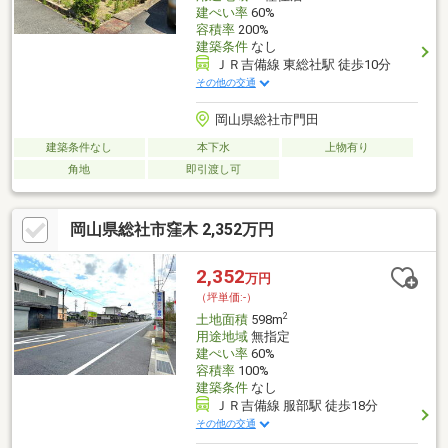
建ぺい率
60%
容積率
200%
建築条件
なし
ＪＲ吉備線 東総社駅 徒歩10分
その他の交通
岡山県総社市門田
建築条件なし
本下水
上物有り
角地
即引渡し可
岡山県総社市窪木 2,352万円
2,352
万円
（坪単価:-）
2
土地面積
598m
用途地域
無指定
建ぺい率
60%
容積率
100%
建築条件
なし
ＪＲ吉備線 服部駅 徒歩18分
その他の交通