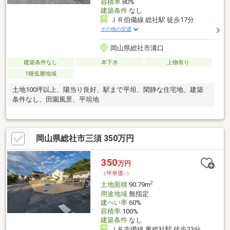
容積率
80%
建築条件
なし
ＪＲ伯備線 総社駅 徒歩17分
その他の交通
岡山県総社市溝口
建築条件なし
本下水
上物有り
1種低層地域
土地100坪以上、陽当り良好、駅まで平坦、閑静な住宅地、建築
条件なし、田園風景、平坦地
岡山県総社市三須 350万円
350
万円
（坪単価:-）
2
土地面積
90.79m
用途地域
無指定
建ぺい率
60%
容積率
100%
建築条件
なし
ＪＲ吉備線 東総社駅 徒歩23分