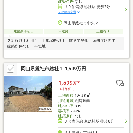
建築条件
なし
ＪＲ伯備線 総社駅 徒歩7分
その他の交通
岡山県総社市中央２
建築条件なし
南道路
上物有り
２沿線以上利用可、土地50坪以上、駅まで平坦、南側道路面す、
建築条件なし、平坦地
岡山県総社市総社１ 1,599万円
1,599
万円
（坪単価:-）
2
土地面積
194.38m
用途地域
近隣商業
建ぺい率
80%
容積率
200%
建築条件
なし
ＪＲ吉備線 東総社駅 徒歩8分
岡山県総社市総社１