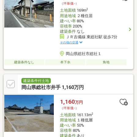
（坪単価:-）
2
土地面積
169m
用途地域
２種住居
建ぺい率
80%
容積率
200%
建築条件
なし
ＪＲ吉備線 東総社駅 徒歩7分
その他の交通
岡山県総社市総社１
建築条件なし
本下水
角地
建築条件付土地
岡山県総社市井手 1,160万円
1,160
万円
（坪単価:-）
2
土地面積
161.13m
用途地域
１種低層
建ぺい率
50%
容積率
80%
建築条件
あり