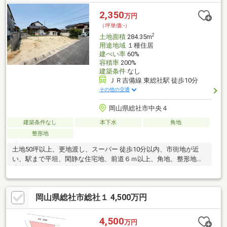
2,350
万円
（坪単価:-）
2
土地面積
284.35m
用途地域
１種住居
建ぺい率
60%
容積率
200%
建築条件
なし
ＪＲ吉備線 東総社駅 徒歩10分
その他の交通
岡山県総社市中央４
建築条件なし
本下水
角地
整形地
土地50坪以上、更地渡し、スーパー 徒歩10分以内、市街地が近
い、駅まで平坦、閑静な住宅地、前道６ｍ以上、角地、整形地、
建築条件なし、平坦地
岡山県総社市総社１ 4,500万円
4,500
万円