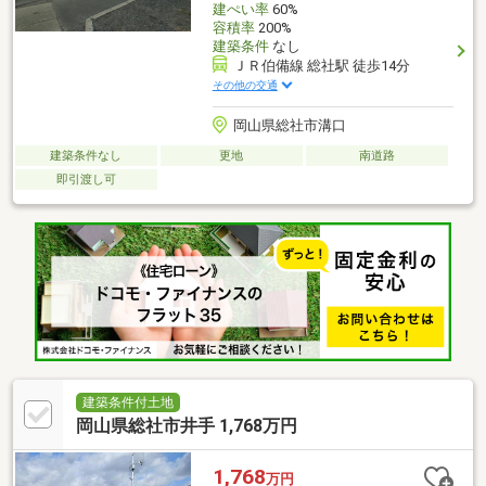
建ぺい率
60%
容積率
200%
建築条件
なし
ＪＲ伯備線 総社駅 徒歩14分
その他の交通
岡山県総社市溝口
建築条件なし
更地
南道路
即引渡し可
建築条件付土地
岡山県総社市井手 1,768万円
1,768
万円