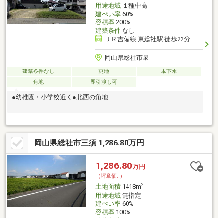
用途地域
１種中高
建ぺい率
60%
容積率
200%
建築条件
なし
ＪＲ吉備線 東総社駅 徒歩22分
岡山県総社市泉
建築条件なし
更地
本下水
角地
即引渡し可
●幼稚園・小学校近く●北西の角地
岡山県総社市三須 1,286.80万円
1,286.80
万円
（坪単価:-）
2
土地面積
1418m
用途地域
無指定
建ぺい率
60%
容積率
100%