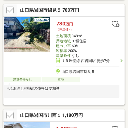
は住宅用地です。近くの商業地域には、近隣住民の利便性を高め
山口県岩国市錦見５ 780万円
る店舗が多く建てられています。15m以上の接道幅があります。
780
万円
（坪単価:-）
2
土地面積
348m
用途地域
１種住居
建ぺい率
60%
容積率
200%
建築条件
なし
ＪＲ岩徳線 西岩国駅 徒歩7分
山口県岩国市錦見５
建築条件なし
更地
※現況渡し※植樹の伐根は要相談
山口県岩国市川西１ 1,180万円