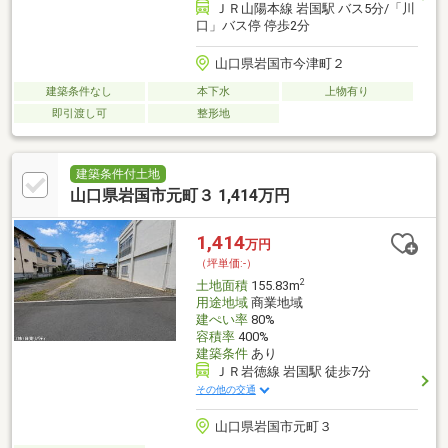
ＪＲ山陽本線 岩国駅 バス5分/「川
口」バス停 停歩2分
山口県岩国市今津町２
建築条件なし
本下水
上物有り
即引渡し可
整形地
建築条件付土地
山口県岩国市元町３ 1,414万円
1,414
万円
（坪単価:-）
2
土地面積
155.83m
用途地域
商業地域
建ぺい率
80%
容積率
400%
建築条件
あり
ＪＲ岩徳線 岩国駅 徒歩7分
その他の交通
山口県岩国市元町３