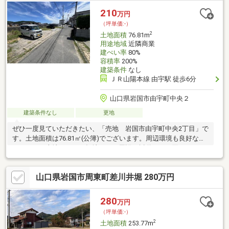
210
万円
（坪単価:-）
2
土地面積
76.81m
用途地域
近隣商業
建ぺい率
80%
容積率
200%
建築条件
なし
ＪＲ山陽本線 由宇駅 徒歩6分
山口県岩国市由宇町中央２
建築条件なし
更地
ぜひ一度見ていただきたい、「売地 岩国市由宇町中央2丁目」で
す。土地面積は76.81㎡(公簿)でございます。周辺環境も良好なエ
リアにある売地です。平坦地なので周辺に坂道がなく買いものや
通勤での負担が少ない立地です。こちらの住宅用地は周辺環境も
整っており、快適な生活を期待できます。210万円のこちらの土
山口県岩国市周東町差川井堀 280万円
地は、経済的かつ好条件です。駅から徒歩6分圏内に立地していま
す。
280
万円
（坪単価:-）
2
土地面積
253.77m