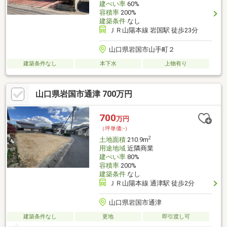
建ぺい率
60%
容積率
200%
建築条件
なし
ＪＲ山陽本線 岩国駅 徒歩23分
山口県岩国市山手町２
建築条件なし
本下水
上物有り
山口県岩国市通津 700万円
700
万円
（坪単価:-）
2
土地面積
210.9m
用途地域
近隣商業
建ぺい率
80%
容積率
200%
建築条件
なし
ＪＲ山陽本線 通津駅 徒歩2分
山口県岩国市通津
建築条件なし
更地
即引渡し可