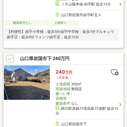
ＪＲ山陽本線 由宇駅 徒歩12分
山口県岩国市由宇町北４
建築条件なし
上物有り
【利便性】由宇小学校：徒歩5分由宇中学校：徒歩7分マルキュウ
由宇店：徒歩9分ウォンツ由宇店：徒歩12分
山口県岩国市下 240万円
240
万円
（坪単価:-）
2
土地面積
302m
用途地域
無指定
建ぺい率
-
容積率
-
建築条件
なし
錦川鉄道錦川清流線 行波駅 徒歩13
分
山口県岩国市下