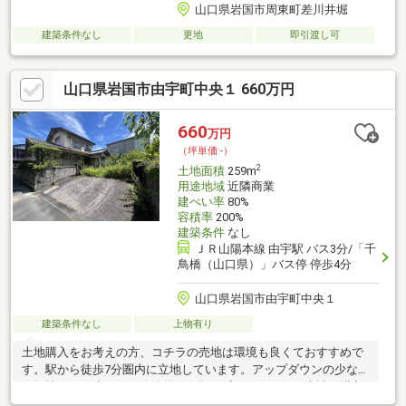
山口県岩国市周東町差川井堀
建築条件なし
更地
即引渡し可
山口県岩国市由宇町中央１ 660万円
660
万円
（坪単価:-）
2
土地面積
259m
用途地域
近隣商業
建ぺい率
80%
容積率
200%
建築条件
なし
ＪＲ山陽本線 由宇駅 バス3分/「千
鳥橋（山口県）」バス停 停歩4分
山口県岩国市由宇町中央１
建築条件なし
上物有り
土地購入をお考えの方、コチラの売地は環境も良くておすすめで
す。駅から徒歩7分圏内に立地しています。アップダウンの少ない
平坦地です。少しでも金銭的な負担を減らすために、土地の購入
価格は安く抑えましょう。こちらは660万円になります。こちら