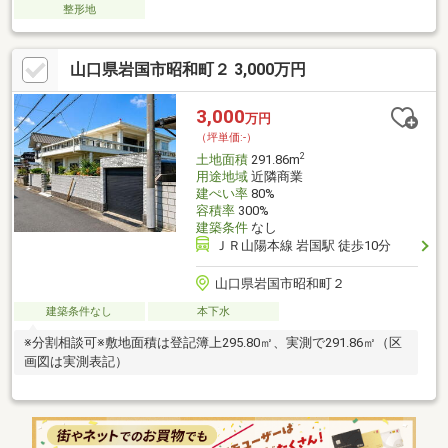
整形地
山口県岩国市昭和町２ 3,000万円
3,000
万円
（坪単価:-）
2
土地面積
291.86m
用途地域
近隣商業
建ぺい率
80%
容積率
300%
建築条件
なし
ＪＲ山陽本線 岩国駅 徒歩10分
山口県岩国市昭和町２
建築条件なし
本下水
※分割相談可※敷地面積は登記簿上295.80㎡、実測で291.86㎡（区
画図は実測表記）