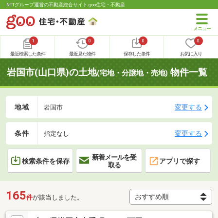
NTTグループ運営の不動産総合サイト goo住宅・不動産
1
0
0
0
最近検索した条件
最近見た物件
保存した条件
お気に入り
岩国市(山口県)の土地
物件一覧
(宅地・分譲地・売地)
地域
変更する
岩国市
条件
変更する
指定なし
新着メールを受
検索条件を保存
アプリで探す
取る
165
件
が該当しました。