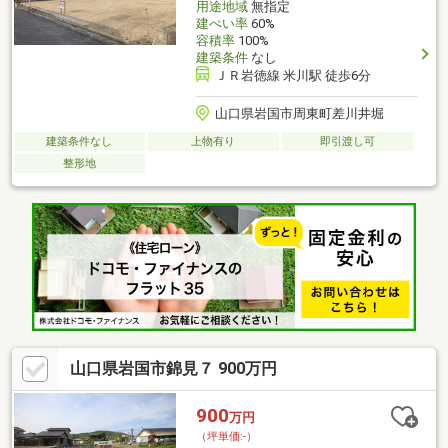
用途地域
無指定
建ぺい率
60%
容積率
100%
建築条件
なし
ＪＲ岩徳線 米川駅 徒歩6分
山口県岩国市周東町差川井堀
建築条件なし
上物有り
即引渡し可
整形地
山口県岩国市錦見７ 900万円
900
万円
（坪単価:-）