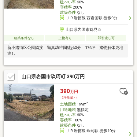
建ぺい率
60%
容積率
200%
建築条件
なし
ＪＲ岩徳線 西岩国駅 徒歩9分
山口県岩国市錦見５
建築条件なし
上物有り
即引渡し可
新小路街区公園隣接 顕真幼稚園徒歩3分 176坪 建物解体更地
渡し
山口県岩国市玖珂町 390万円
390
万円
（坪単価:-）
2
土地面積
199m
用途地域
無指定
建ぺい率
60%
容積率
100%
建築条件
なし
ＪＲ岩徳線 玖珂駅 徒歩10分