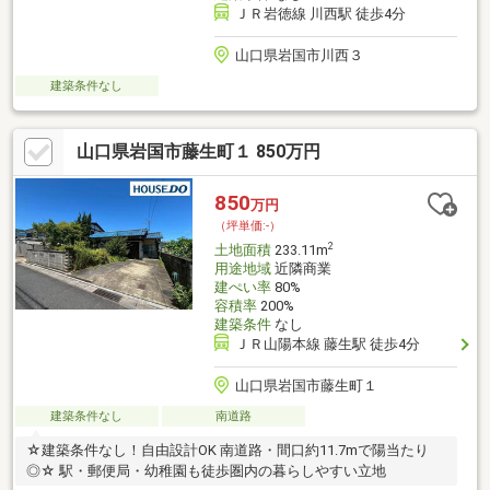
ＪＲ岩徳線 川西駅 徒歩4分
山口県岩国市川西３
建築条件なし
山口県岩国市藤生町１ 850万円
850
万円
（坪単価:-）
2
土地面積
233.11m
用途地域
近隣商業
建ぺい率
80%
容積率
200%
建築条件
なし
ＪＲ山陽本線 藤生駅 徒歩4分
山口県岩国市藤生町１
建築条件なし
南道路
☆建築条件なし！自由設計OK 南道路・間口約11.7mで陽当たり
◎☆ 駅・郵便局・幼稚園も徒歩圏内の暮らしやすい立地