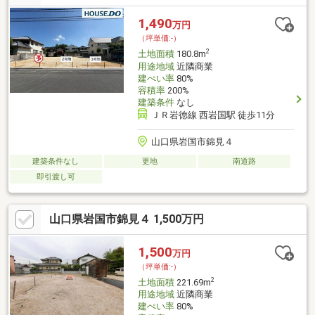
1,490
万円
（坪単価:-）
2
土地面積
180.8m
用途地域
近隣商業
建ぺい率
80%
容積率
200%
建築条件
なし
ＪＲ岩徳線 西岩国駅 徒歩11分
山口県岩国市錦見４
建築条件なし
更地
南道路
即引渡し可
山口県岩国市錦見４ 1,500万円
1,500
万円
（坪単価:-）
2
土地面積
221.69m
用途地域
近隣商業
建ぺい率
80%