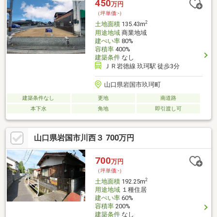
450
万円
（坪単価:-）
2
土地面積
135.43m
用途地域
商業地域
建ぺい率
80%
容積率
400%
建築条件
なし
ＪＲ岩徳線 玖珂駅 徒歩3分
山口県岩国市玖珂町
建築条件なし
更地
南道路
本下水
角地
即引渡し可
山口県岩国市川西３ 700万円
700
万円
（坪単価:-）
2
土地面積
192.25m
用途地域
１種住居
建ぺい率
60%
容積率
200%
建築条件
なし