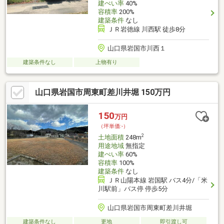
建ぺい率
40%
容積率
200%
建築条件
なし
ＪＲ岩徳線 川西駅 徒歩8分
山口県岩国市川西１
建築条件なし
上物有り
山口県岩国市周東町差川井堀 150万円
150
万円
（坪単価:-）
2
土地面積
248m
用途地域
無指定
建ぺい率
60%
容積率
100%
建築条件
なし
ＪＲ山陽本線 岩国駅 バス4分/「米
川駅前」バス停 停歩5分
山口県岩国市周東町差川井堀
建築条件なし
更地
即引渡し可