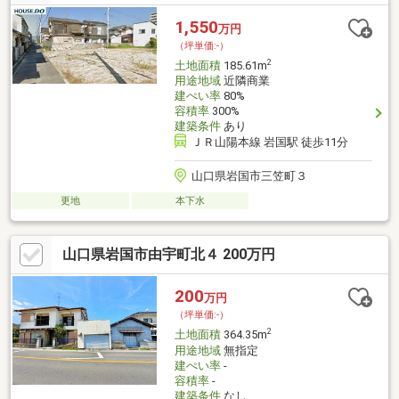
1,550
万円
（坪単価:-）
2
土地面積
185.61m
用途地域
近隣商業
建ぺい率
80%
容積率
300%
建築条件
あり
ＪＲ山陽本線 岩国駅 徒歩11分
山口県岩国市三笠町３
更地
本下水
山口県岩国市由宇町北４ 200万円
200
万円
（坪単価:-）
2
土地面積
364.35m
用途地域
無指定
建ぺい率
-
容積率
-
建築条件
なし