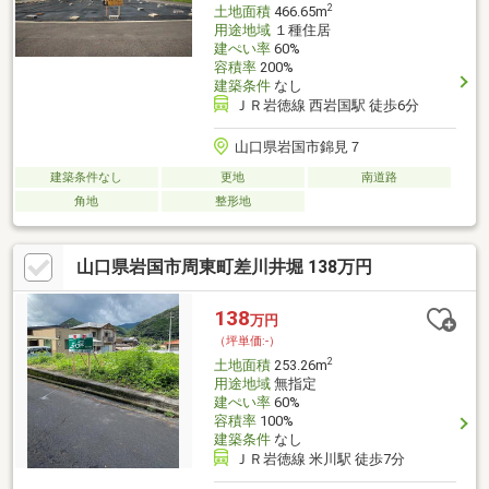
2
土地面積
466.65m
用途地域
１種住居
建ぺい率
60%
容積率
200%
建築条件
なし
ＪＲ岩徳線 西岩国駅 徒歩6分
山口県岩国市錦見７
建築条件なし
更地
南道路
角地
整形地
山口県岩国市周東町差川井堀 138万円
138
万円
（坪単価:-）
2
土地面積
253.26m
用途地域
無指定
建ぺい率
60%
容積率
100%
建築条件
なし
ＪＲ岩徳線 米川駅 徒歩7分