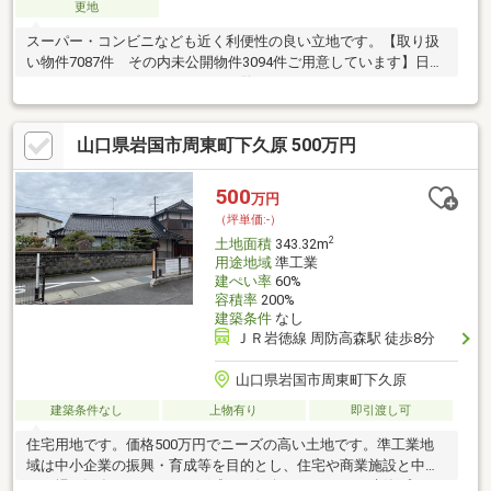
更地
スーパー・コンビニなども近く利便性の良い立地です。【取り扱
い物件7087件 その内未公開物件3094件ご用意しています】日東
リバティのホームページもぜひご覧ください。https://www.nitto-
f.com/○岩国市立東小学校まで 徒歩7分○岩国市立東中学校ま
で 徒歩7分○認定こども園岩国めぐみ幼稚園まで 徒歩4分○セブ
山口県岩国市周東町下久原 500万円
ンイレブン 岩国昭和町店まで 徒歩3分○JR岩国駅まで 徒歩7分
500
万円
（坪単価:-）
2
土地面積
343.32m
用途地域
準工業
建ぺい率
60%
容積率
200%
建築条件
なし
ＪＲ岩徳線 周防高森駅 徒歩8分
山口県岩国市周東町下久原
建築条件なし
上物有り
即引渡し可
住宅用地です。価格500万円でニーズの高い土地です。準工業地
域は中小企業の振興・育成等を目的とし、住宅や商業施設と中小
の工場が混在するエリアを形成する傾向にあります。建築プラン