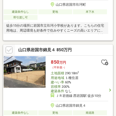
山口県岩国市玖珂町
建築条件なし
更地
本下水
即引渡し可
徒歩15分の場所に岩国市立玖珂小学校があります。こちらの住宅
用地は、周辺環境も好条件で住みやすくニーズの高いエリアにあ
ります。土地面積は199㎡(実測)でイチオシ。価格390万円の土地
です。自宅から夜景が楽しめる夏には花火が見えるなど、その場
いながら感動を得ることができる場所、それが傾斜地の醍醐味で
山口県岩国市錦見４ 850万円
す。こちらの売地は、土地の購入を検討されている方にイチオシ
となっております。駅から徒歩10分圏内に立地しています。
850
万円
（坪単価:-）
2
土地面積
290.18m
用途地域
１種住居
建ぺい率
60%
容積率
200%
建築条件
なし
ＪＲ岩徳線 西岩国駅 徒歩10分
山口県岩国市錦見４
建築条件なし
更地
南道路