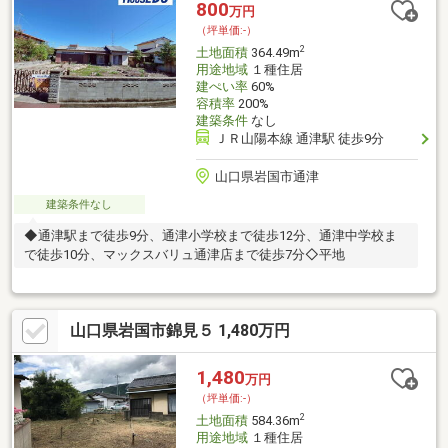
800
万円
（坪単価:-）
2
土地面積
364.49m
用途地域
１種住居
建ぺい率
60%
容積率
200%
建築条件
なし
ＪＲ山陽本線 通津駅 徒歩9分
山口県岩国市通津
建築条件なし
◆通津駅まで徒歩9分、通津小学校まで徒歩12分、通津中学校ま
で徒歩10分、マックスバリュ通津店まで徒歩7分◇平地
山口県岩国市錦見５ 1,480万円
1,480
万円
（坪単価:-）
2
土地面積
584.36m
用途地域
１種住居