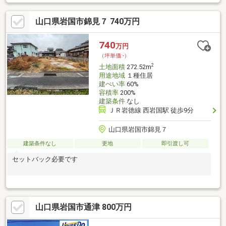
山口県岩国市錦見７ 740万円
740
万円
（坪単価:-）
2
土地面積
272.52m
用途地域
１種住居
建ぺい率
60%
容積率
200%
建築条件
なし
ＪＲ岩徳線 西岩国駅 徒歩9分
山口県岩国市錦見７
建築条件なし
更地
即引渡し可
セットバック必要です
山口県岩国市通津 800万円