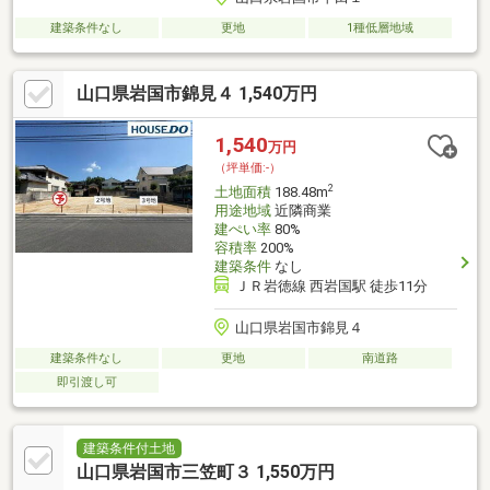
建築条件なし
更地
1種低層地域
山口県岩国市錦見４ 1,540万円
1,540
万円
（坪単価:-）
2
土地面積
188.48m
用途地域
近隣商業
建ぺい率
80%
容積率
200%
建築条件
なし
ＪＲ岩徳線 西岩国駅 徒歩11分
山口県岩国市錦見４
建築条件なし
更地
南道路
即引渡し可
建築条件付土地
山口県岩国市三笠町３ 1,550万円