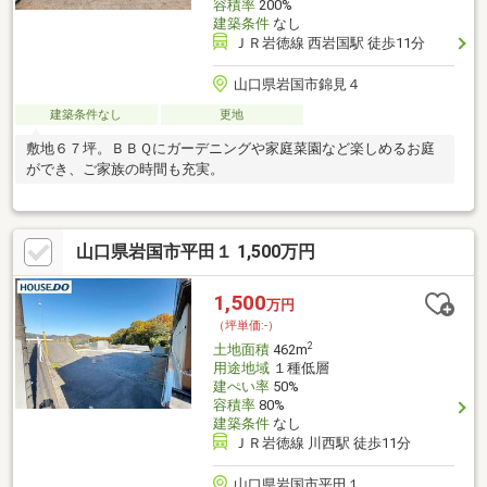
容積率
200%
建築条件
なし
ＪＲ岩徳線 西岩国駅 徒歩11分
山口県岩国市錦見４
建築条件なし
更地
敷地６７坪。ＢＢＱにガーデニングや家庭菜園など楽しめるお庭
ができ、ご家族の時間も充実。
山口県岩国市平田１ 1,500万円
1,500
万円
（坪単価:-）
2
土地面積
462m
用途地域
１種低層
建ぺい率
50%
容積率
80%
建築条件
なし
ＪＲ岩徳線 川西駅 徒歩11分
山口県岩国市平田１