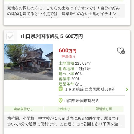
売地をお探しの方に、こちらの土地はイチオシです！自分の好み
の建物を建てるという点では、建築条件のない土地がイチオシで
すよ！土地面積は248㎡(実測)あります！平坦地なので、傾斜地よ
りも工事費をダウンさせやすいですよ！外部までのアクセスが容
易なエリア、山陽本線岩国周辺での土地を探しませんか！0827-
山口県岩国市錦見５ 600万円
28-2115、またはinfo@ark-plan.comまでお気軽にお問い合わせく
ださいませ(^_^)
600
万円
（坪単価:-）
2
土地面積
225.03m
用途地域
１種住居
建ぺい率
60%
容積率
200%
建築条件
なし
ＪＲ岩徳線 西岩国駅 徒歩9分
山口県岩国市錦見５
建築条件なし
上物有り
即引渡し可
幼稚園、小学校、中学校が１Ｋｍ以内にある物件です。駅までも
歩いて9分で通勤に便利です。また近くには公園もあり子供を遊ば
す事が出来ます。