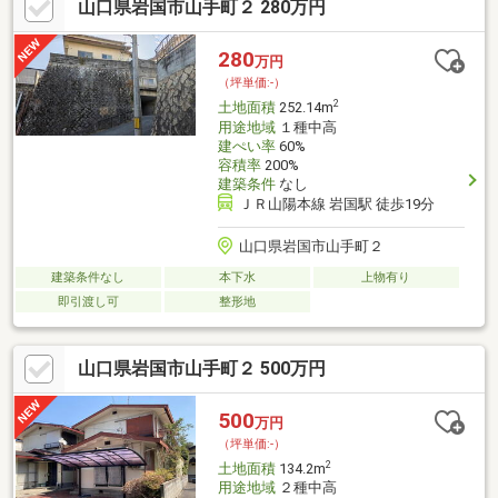
山口県岩国市山手町２ 280万円
280
万円
（坪単価:-）
2
土地面積
252.14m
用途地域
１種中高
建ぺい率
60%
容積率
200%
建築条件
なし
ＪＲ山陽本線 岩国駅 徒歩19分
山口県岩国市山手町２
建築条件なし
本下水
上物有り
即引渡し可
整形地
山口県岩国市山手町２ 500万円
500
万円
（坪単価:-）
2
土地面積
134.2m
用途地域
２種中高