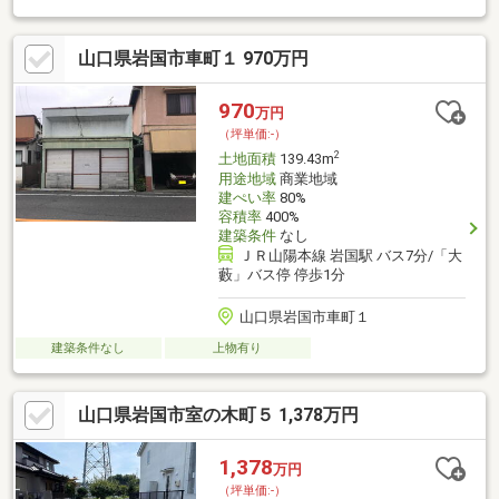
の自由度が高い、平坦な地勢です。不動産のプロフェッショナル
の揃う当社が、お客様の幸せを実現させるお手伝いをいたしま
山口県岩国市車町１ 970万円
す。不動産に関することなら、どのような事でも当社にお問い合
わせください(*^_^*)
970
万円
（坪単価:-）
2
土地面積
139.43m
用途地域
商業地域
建ぺい率
80%
容積率
400%
建築条件
なし
ＪＲ山陽本線 岩国駅 バス7分/「大
藪」バス停 停歩1分
山口県岩国市車町１
建築条件なし
上物有り
山口県岩国市室の木町５ 1,378万円
1,378
万円
（坪単価:-）