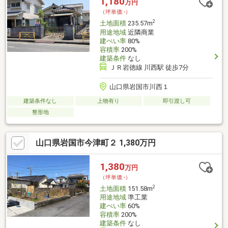
1,180
万円
（坪単価:-）
2
土地面積
235.57m
用途地域
近隣商業
建ぺい率
80%
容積率
200%
建築条件
なし
ＪＲ岩徳線 川西駅 徒歩7分
山口県岩国市川西１
建築条件なし
上物有り
即引渡し可
整形地
山口県岩国市今津町２ 1,380万円
1,380
万円
（坪単価:-）
2
土地面積
151.58m
用途地域
準工業
建ぺい率
60%
容積率
200%
建築条件
なし