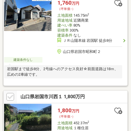
1,760
万円
（坪単価:-）
2
土地面積
145.75m
用途地域
近隣商業
建ぺい率
80%
容積率
300%
建築条件
なし
ＪＲ山陽本線 岩国駅 徒歩8分
山口県岩国市昭和町２
建築条件なし
岩国駅まで徒歩8分、2号線へのアクセス良好☆前面道路は18ｍ、
広めの2車線です。
山口県岩国市川西１ 1,800万円
1,800
万円
（坪単価:-）
2
土地面積
452.37m
用途地域
１種住居