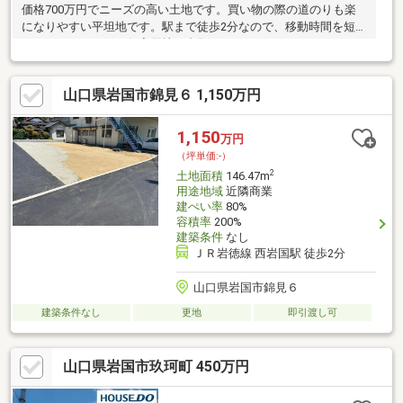
価格700万円でニーズの高い土地です。買い物の際の道のりも楽
になりやすい平坦地です。駅まで徒歩2分なので、移動時間を短縮
できます。こちらの住宅用地で念願のマイホームはいかがでしょ
うか。建築条件なしなので、好きな業者や間取りを自分で選ぶこ
とができます。コチラの土地は売地となっており、土地購入予定
山口県岩国市錦見６ 1,150万円
の方にお勧めです。近隣住宅地の住民の利便性のために、店舗な
どがメインで建てられる近隣商業地域。
1,150
万円
（坪単価:-）
2
土地面積
146.47m
用途地域
近隣商業
建ぺい率
80%
容積率
200%
建築条件
なし
ＪＲ岩徳線 西岩国駅 徒歩2分
山口県岩国市錦見６
建築条件なし
更地
即引渡し可
山口県岩国市玖珂町 450万円