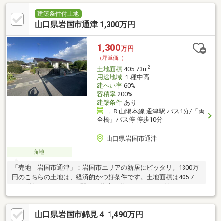
建築条件付土地
山口県岩国市通津 1,300万円
1,300
万円
（坪単価:-）
2
土地面積
405.73m
用途地域
１種中高
建ぺい率
60%
容積率
200%
建築条件
あり
ＪＲ山陽本線 通津駅 バス1分/「両
全橋」バス停 停歩10分
山口県岩国市通津
角地
「売地 岩国市通津」：岩国市エリアの新居にピッタリ。1300万
円のこちらの土地は、経済的かつ好条件です。土地面積は405.73
㎡(公簿)でございます。駅まで徒歩13分でアクセス可能です。
山口県岩国市錦見４ 1,490万円