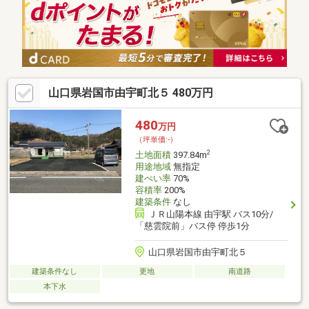
山口県岩国市由宇町北５ 480万円
480
万円
（坪単価:-）
2
土地面積
397.84m
用途地域
無指定
建ぺい率
70%
容積率
200%
建築条件
なし
ＪＲ山陽本線 由宇駅 バス10分/
「慈雲院前」バス停 停歩1分
山口県岩国市由宇町北５
建築条件なし
更地
南道路
本下水