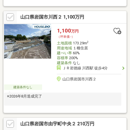
山口県岩国市川西２ 1,100万円
1,100
万円
（坪単価:-）
2
土地面積
173.29m
用途地域
１種住居
建ぺい率
60%
容積率
200%
建築条件
なし
ＪＲ岩徳線 川西駅 徒歩4分
山口県岩国市川西２
建築条件なし
※2026年8月造成完了
山口県岩国市由宇町中央２ 210万円