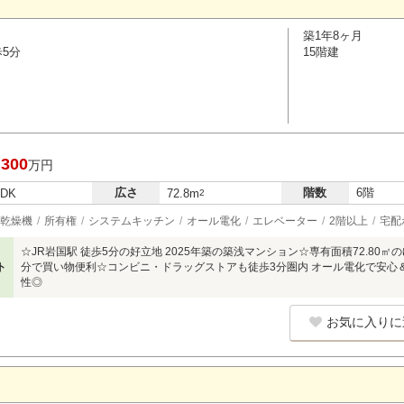
築1年8ヶ月
歩5分
15階建
,300
万円
広さ
階数
6階
LDK
72.8m
2
乾燥機
所有権
システムキッチン
オール電化
エレベーター
2階以上
宅配
☆JR岩国駅 徒歩5分の好立地 2025年築の築浅マンション☆専有面積72.80㎡
ト
分で買い物便利☆コンビニ・ドラッグストアも徒歩3分圏内 オール電化で安心
性◎
お気に入りに