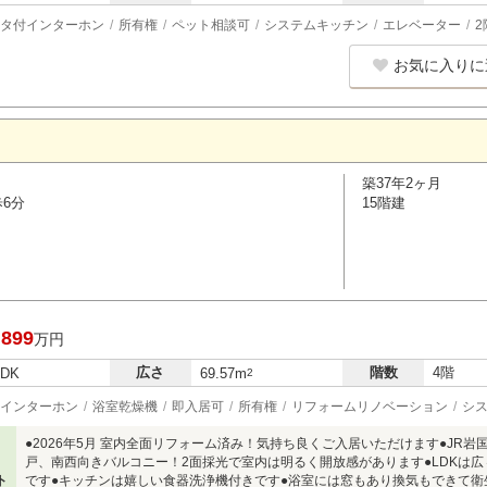
タ付インターホン
所有権
ペット相談可
システムキッチン
エレベーター
2
お気に入りに
築37年2ヶ月
歩6分
15階建
,899
万円
広さ
階数
4階
LDK
69.57m
2
インターホン
浴室乾燥機
即入居可
所有権
リフォームリノベーション
シ
●2026年5月 室内全面リフォーム済み！気持ち良くご入居いただけます●JR岩
戸、南西向きバルコニー！2面採光で室内は明るく開放感があります●LDKは広々約
ト
です●キッチンは嬉しい食器洗浄機付きです●浴室には窓もあり換気もできて