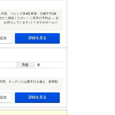
室→洋室、リビング床●駐車場：引継不可(抽
もぜひご相談ください！ご見学の予約は → 右
！ お待ちしています♪トータテのホームペ
詳細を見る
追加
方位
東
い空間。キッチンには勝手口を備え、家事動
詳細を見る
追加