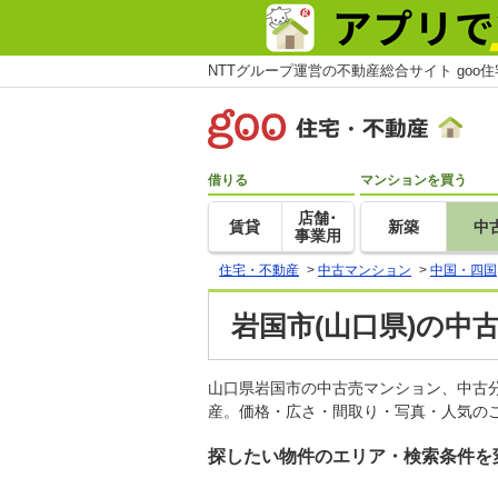
NTTグループ運営の不動産総合サイト goo
借りる
マンションを買う
店舗･
賃貸
新築
中
事業用
住宅・不動産
>
中古マンション
>
中国・四国
岩国市(山口県)の中
山口県岩国市の中古売マンション、中古
産。価格・広さ・間取り・写真・人気のこ
探したい物件のエリア・検索条件を