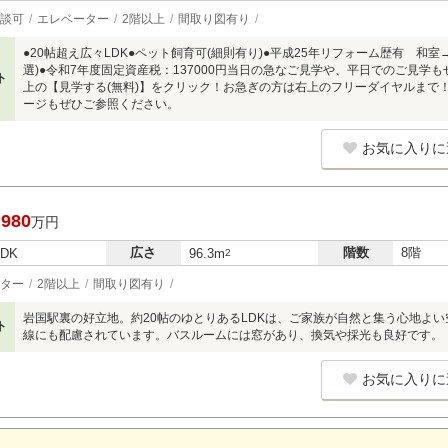
談可
エレベーター
2階以上
間取り図有り
●20帖超え広々LDK●ペット飼育可(細則有り)●平成25年リフォーム歴有 和
選)●令和7年度固定資産税：137000円当日の急なご見学や、平日でのご見学
ト
上の【見学する(無料)】をクリック！お急ぎの方は右上のフリーダイヤルまで
ージもぜひご参照ください。
お気に入りに
,980
万円
広さ
階数
8階
LDK
96.3m
2
ター
2階以上
間取り図有り
岩国駅裏の好立地。約20帖のゆとりあるLDKは、ご家族が自然と集う心地よ
ト
線にも配慮されています。バスルームには窓があり、換気や採光も良好です。
お気に入りに