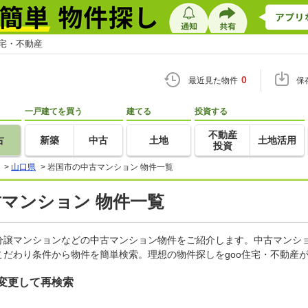
住宅・不動産
0
最近見た物件
保
一戸建てを買う
建てる
投資する
不動産
古
新築
中古
土地
土地活用
投資
>
山口県
>
岩国市の中古マンション 物件一覧
古マンション 物件一覧
分譲マンションなどの中古マンション物件をご紹介します。中古マンショ
だわり条件から物件を簡単検索。理想の物件探しをgoo住宅・不動産
変更して再検索