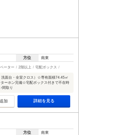
方位
南東
ベーター
2階以上
宅配ボックス
洗面台・全室クロス）☆専有面積74.45㎡
ンターホン完備☆宅配ボックス付きで不在時
い間取り
詳細を見る
追加
方位
南東