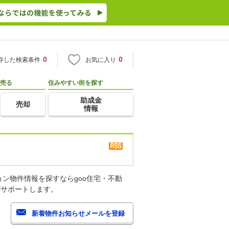
0
0
存した検索条件
お気に入り
売る
住みやすい街を探す
助成金
売却
情報
ン物件情報を探すならgoo住宅・不動
がサポートします。