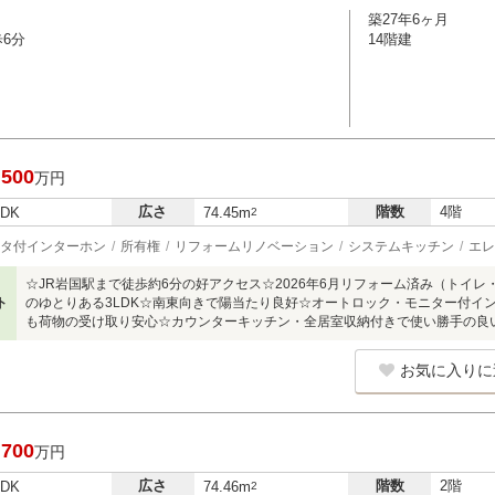
築27年6ヶ月
歩6分
14階建
,500
万円
広さ
階数
4階
LDK
74.45m
2
タ付インターホン
所有権
リフォームリノベーション
システムキッチン
エレ
☆JR岩国駅まで徒歩約6分の好アクセス☆2026年6月リフォーム済み（トイレ・
ト
のゆとりある3LDK☆南東向きで陽当たり良好☆オートロック・モニター付イ
も荷物の受け取り安心☆カウンターキッチン・全居室収納付きで使い勝手の良
お気に入りに
,700
万円
広さ
階数
2階
LDK
74.46m
2