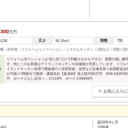
,300
万円
広さ
階数
7階
SLDK
56.35m
2
機
所有権
リフォームリノベーション
システムキッチン
2階以上
間取り図
リフォーム済マンションは“見た目”だけで判断されがちですが、実際の使い勝
す。特にこのお部屋はアイランドキッチンや設備面が充実しています。☆フルリ
ト
イランドキッチン採用で開放感◎☆浴室乾燥・追焚など設備充実☆岩国駅徒歩
が可能☆7階部分で眺望・通風良好【返済例】借入額2300万円 35年元利均等返済 
円 ボーナスなし(2)月々：47219円 ボーナス99999円
お気に入りに
築20年4ヶ月
歩4分
10階建