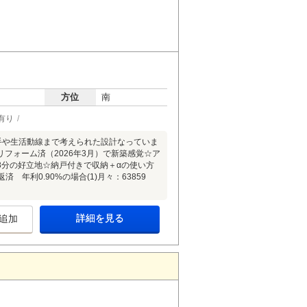
方位
南
有り
手や生活動線まで考えられた設計なっていま
フォーム済（2026年3月）で新築感覚☆ア
8分の好立地☆納戸付きで収納＋αの使い方
年利0.90%の場合(1)月々：63859
詳細を見る
追加