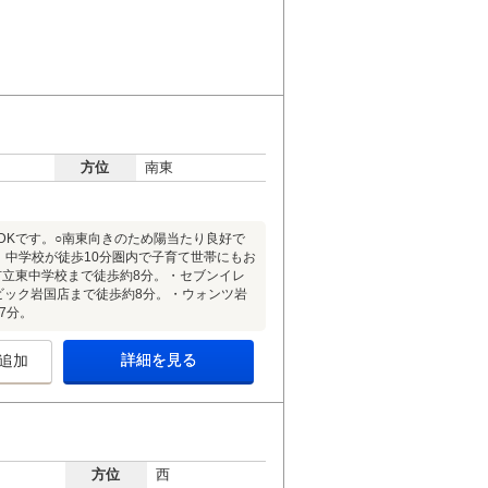
方位
南東
LDKです。○南東向きのため陽当たり良好で
、中学校が徒歩10分圏内で子育て世帯にもお
市立東中学校まで徒歩約8分。・セブンイレ
ビック岩国店まで徒歩約8分。・ウォンツ岩
7分。
詳細を見る
追加
方位
西