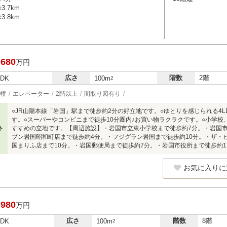
.7km
.8km
,680
万円
広さ
階数
2階
LDK
100m
2
権
エレベーター
2階以上
間取り図有り
○JR山陽本線「岩国」駅まで徒歩約2分の好立地です。○ゆとりを感じられる4
す。○スーパーやコンビニまで徒歩10分圏内♪お買い物ラクラクです。○小学校
ト
すすめの立地です。【周辺施設】・岩国市立東小学校まで徒歩約7分。・岩国
ブン岩国昭和町店まで徒歩約4分。・フジグラン岩国まで徒歩約10分。・ザ・
国まりふ店まで10分。・岩国郵便局まで徒歩約7分。・岩国市役所まで徒歩約1
お気に入りに
,980
万円
広さ
階数
8階
LDK
100m
2