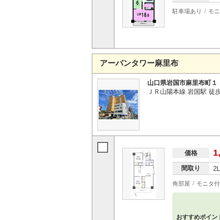
駐車場あり
モニ
アーバンタワー麻里布
山口県岩国市麻里布町１
ＪＲ山陽本線 岩国駅 徒
1
価格
間取り
2
角部屋
モニタ付
おすすめポイン