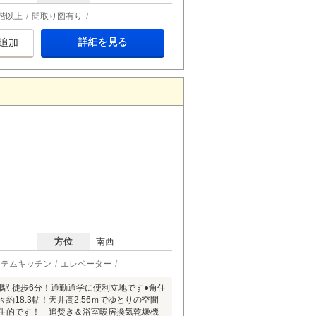
階以上
間取り図有り
詳細を見る
追加
方位
南西
ステムキッチン
エレベーター
国駅 徒歩6分！通勤通学に便利立地です●角住
18.3帖！天井高2.56ｍでゆとりの空間
衛生的です！ 追焚き＆浴室暖房換気乾燥機