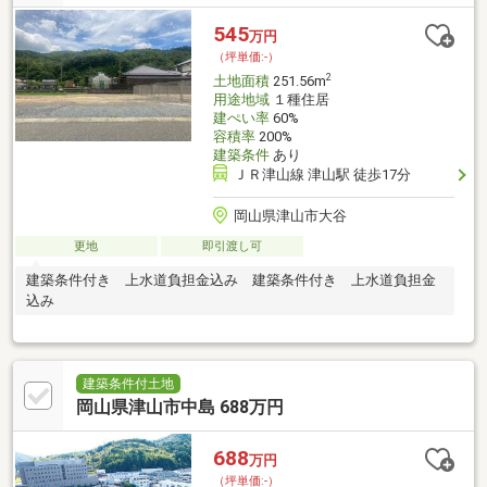
545
万円
（坪単価:-）
2
土地面積
251.56m
用途地域
１種住居
建ぺい率
60%
容積率
200%
建築条件
あり
ＪＲ津山線 津山駅 徒歩17分
岡山県津山市大谷
更地
即引渡し可
建築条件付き 上水道負担金込み 建築条件付き 上水道負担金
込み
建築条件付土地
岡山県津山市中島 688万円
688
万円
（坪単価:-）