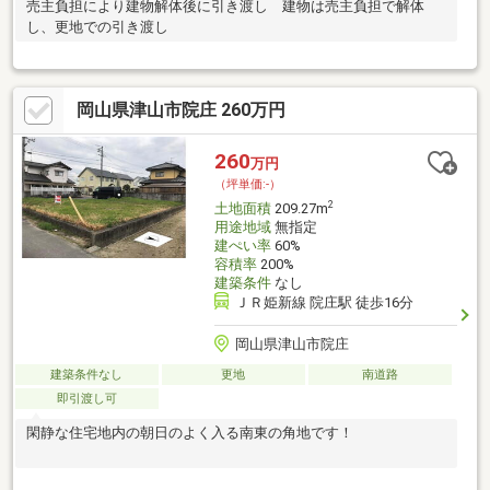
売主負担により建物解体後に引き渡し 建物は売主負担で解体
し、更地での引き渡し
岡山県津山市院庄 260万円
260
万円
（坪単価:-）
2
土地面積
209.27m
用途地域
無指定
建ぺい率
60%
容積率
200%
建築条件
なし
ＪＲ姫新線 院庄駅 徒歩16分
岡山県津山市院庄
建築条件なし
更地
南道路
即引渡し可
閑静な住宅地内の朝日のよく入る南東の角地です！