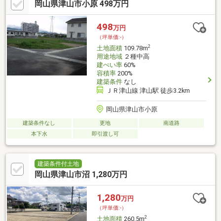
岡山県津山市小原 498万円
498
万円
（坪単価:-）
2
土地面積
109.78m
用途地域
２種中高
建ぺい率
60%
容積率
200%
建築条件
なし
ＪＲ津山線 津山駅 徒歩3.2km
岡山県津山市小原
建築条件なし
更地
南道路
本下水
即引渡し可
建築条件付土地
岡山県津山市沼 1,280万円
1,280
万円
（坪単価:-）
2
土地面積
260.5m