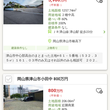
万円
（坪単価:-）
2
土地面積
1257.74m
用途地域
２種中高
建ぺい率
60%
容積率
200%
建築条件
なし
ＪＲ津山線 津山駅 徒歩23分
岡山県津山市椿高下
建築条件なし
上物有り
津山市中心部高台のまとまった土地※６１－５番地（５３２．３
５㎡）１６１．０３坪のみ又はそれ以外のみも相談可 ２０２６
／２／２ 価格値下げ訂正 ６８，０００，０００円 → ５
９，８００，０００円へ津山市中心部高台のまとまった土地※６
１－５番地（５３２．３５㎡）１６１．０３坪のみ又はそれ以外
岡山県津山市小田中 800万円
のみも相談可
800
万円
（坪単価:-）
2
土地面積
206.06m
用途地域
近隣商業
建ぺい率
80%