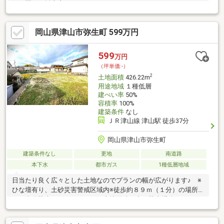
側の区画も販売中です。
岡山県津山市弥生町 599万円
599
万円
（坪単価:-）
2
土地面積
426.22m
用途地域
１種低層
建ぺい率
50%
容積率
100%
建築条件
なし
ＪＲ津山線 津山駅 徒歩37分
岡山県津山市弥生町
建築条件なし
更地
南道路
本下水
都市ガス
1種低層地域
日当たり良く広々とした土地なのでプランの幅が広がります♪ ※
ひな壇有り、土砂災害警戒区域内※徒歩約８９ｍ（１分）の場所
に１台分駐車スペースがあり、土地面積の中に駐車場分（２３．
５７㎡）も含みます。