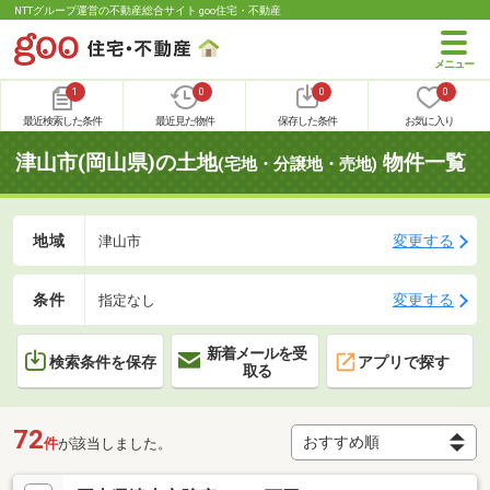
NTTグループ運営の不動産総合サイト goo住宅・不動産
1
0
0
0
最近検索した条件
最近見た物件
保存した条件
お気に入り
津山市(岡山県)の土地
物件一覧
(宅地・分譲地・売地)
地域
変更する
津山市
条件
変更する
指定なし
新着メールを受
検索条件を保存
アプリで探す
取る
72
件
が該当しました。