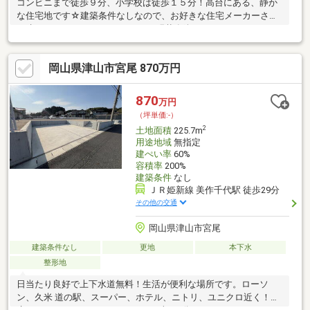
コンビニまで徒歩９分、小学校は徒歩１５分！高台にある、静か
な住宅地です☆建築条件なしなので、お好きな住宅メーカーさん
で建てていただけますよ（＾＾♪ 現状有姿
岡山県津山市宮尾 870万円
870
万円
（坪単価:-）
2
土地面積
225.7m
用途地域
無指定
建ぺい率
60%
容積率
200%
建築条件
なし
ＪＲ姫新線 美作千代駅 徒歩29分
その他の交通
岡山県津山市宮尾
建築条件なし
更地
本下水
整形地
日当たり良好で上下水道無料！生活が便利な場所です。ローソ
ン、久米 道の駅、スーパー、ホテル、ニトリ、ユニクロ近く！院