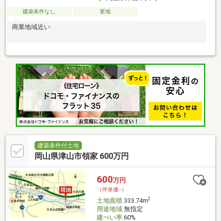
建築条件なし
更地
商業地域近い
建築条件付土地
岡山県津山市領家 600万円
600
万円
（坪単価:-）
2
土地面積
333.74m
用途地域
無指定
建ぺい率
60%