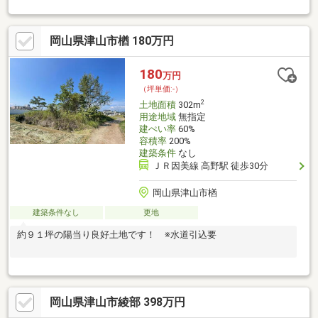
庄IC（インノショウインター）まで車で5分
岡山県津山市楢 180万円
180
万円
（坪単価:-）
2
土地面積
302m
用途地域
無指定
建ぺい率
60%
容積率
200%
建築条件
なし
ＪＲ因美線 高野駅 徒歩30分
岡山県津山市楢
建築条件なし
更地
約９１坪の陽当り良好土地です！ ※水道引込要
岡山県津山市綾部 398万円