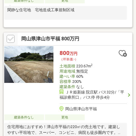
建築条件なし
更地
閑静な住宅地 宅地造成工事規制区域
岡山県津山市平福 800万円
800
万円
（坪単価:-）
2
土地面積
220.67m
用途地域
無指定
建ぺい率
60%
容積率
200%
建築条件
なし
ＪＲ姫新線 院庄駅 バス32分/「平
福診療所口」バス停 停歩4分
岡山県津山市平福
建築条件なし
更地
住宅用地におすすめ！津山市平福の220㎡の売土地です。建築し
やすい平坦地で、スーパー、コンビニ、病院も徒歩圏内です。南