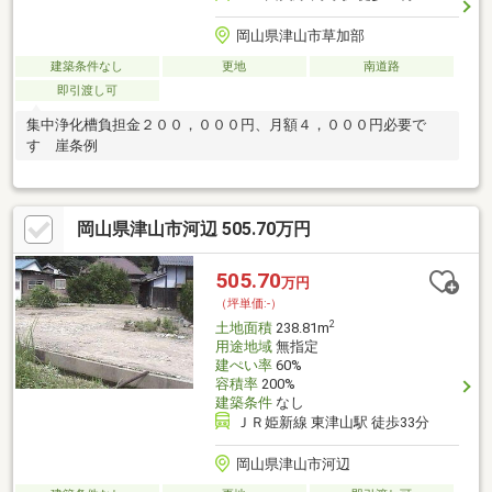
岡山県津山市草加部
建築条件なし
更地
南道路
即引渡し可
集中浄化槽負担金２００，０００円、月額４，０００円必要で
す 崖条例
岡山県津山市河辺 505.70万円
505.70
万円
（坪単価:-）
2
土地面積
238.81m
用途地域
無指定
建ぺい率
60%
容積率
200%
建築条件
なし
ＪＲ姫新線 東津山駅 徒歩33分
岡山県津山市河辺