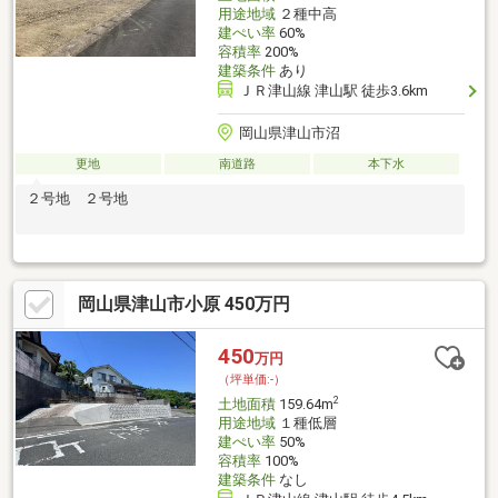
用途地域
２種中高
建ぺい率
60%
容積率
200%
建築条件
あり
ＪＲ津山線 津山駅 徒歩3.6km
岡山県津山市沼
更地
南道路
本下水
２号地 ２号地
岡山県津山市小原 450万円
450
万円
（坪単価:-）
2
土地面積
159.64m
用途地域
１種低層
建ぺい率
50%
容積率
100%
建築条件
なし