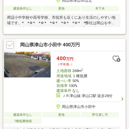
岡山県津山市山北
建築条件なし
更地
本下水
周辺小中学校や高等学校、市役所も近くにあり生活のしやすい地
域です。* *☆* *☆* *☆* *☆* *☆* *弊社は岡山を中心
に、不動産総合事業として、売買・賃貸・管理と幅広くお客様に
サービスをお届けしております！購入・買い替え・購入+リノベ
ーションについて、どんな些細なことでもお気軽にお問い合わせ
岡山県津山市小田中 400万円
ください。また売却をお考えの方なども安心してお任せくださ
い！！お問い合わせは【086-250-9005】または資料請求・来場予
約ボタンから。お気軽にお問合せください♪* *☆* *☆*
400
万円
*☆* *☆* *☆* *
（坪単価:-）
2
土地面積
268m
用途地域
１種低層
建ぺい率
50%
容積率
100%
建築条件
なし
ＪＲ津山線 津山口駅 徒歩28分
岡山県津山市小田中
建築条件なし
更地
即引渡し可
1種低層地域