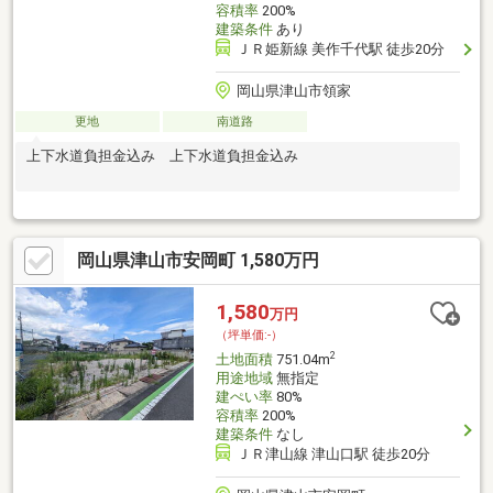
容積率
200%
建築条件
あり
ＪＲ姫新線 美作千代駅 徒歩20分
岡山県津山市領家
更地
南道路
上下水道負担金込み 上下水道負担金込み
岡山県津山市安岡町 1,580万円
1,580
万円
（坪単価:-）
2
土地面積
751.04m
用途地域
無指定
建ぺい率
80%
容積率
200%
建築条件
なし
ＪＲ津山線 津山口駅 徒歩20分