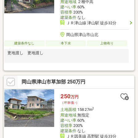
用途地域
２種中高
建ぺい率
60%
容積率
200%
建築条件
なし
ＪＲ津山線 津山駅 徒歩32分
岡山県津山市山北
建築条件なし
本下水
上物有り
更地渡し 更地渡し
岡山県津山市草加部 250万円
250
万円
（坪単価:-）
2
土地面積
158.27m
用途地域
無指定
建ぺい率
60%
容積率
200%
建築条件
なし
ＪＲ因美線 高野駅 徒歩33分