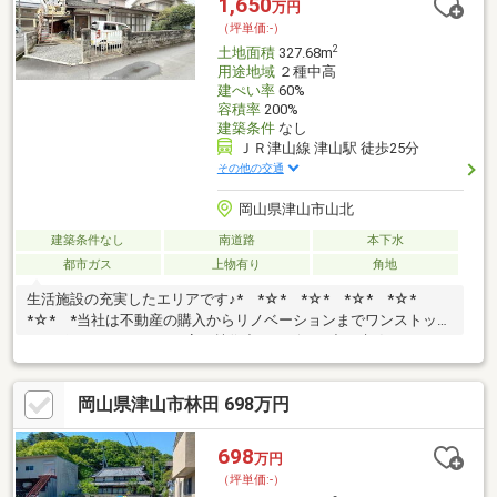
1,650
万円
（坪単価:-）
2
土地面積
327.68m
用途地域
２種中高
建ぺい率
60%
容積率
200%
建築条件
なし
ＪＲ津山線 津山駅 徒歩25分
その他の交通
岡山県津山市山北
建築条件なし
南道路
本下水
都市ガス
上物有り
角地
生活施設の充実したエリアです♪* *☆* *☆* *☆* *☆*
*☆* *当社は不動産の購入からリノベーションまでワンストップ
でサポートいたします。高い技術力とデザイン力で失敗しないリ
フォームを実現。中古物件をリノベ・リフォームで蘇らせます。
物件購入費用とリノベ工事費用を一緒にローンで組む提案も可能
岡山県津山市林田 698万円
です。3Dモデリングでリフォームの完成予想図を立体的に表現。
購入・買い替え・購入+リノベーションなど、お気軽にご相談く
ださい！お問い合わせは【086-250-9005】または資料請求・来場
698
万円
予約ボタンから。 * *☆*
（坪単価:-）
*☆* *☆