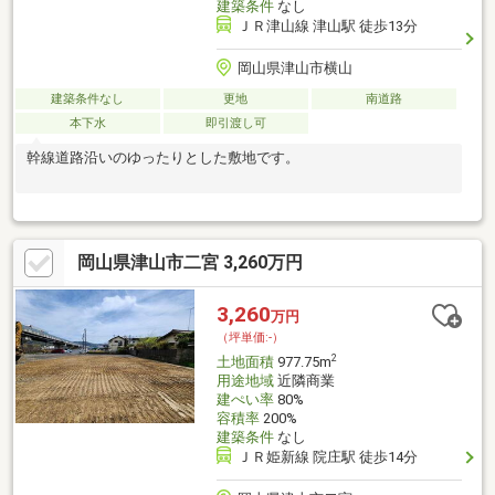
建築条件
なし
ＪＲ津山線 津山駅 徒歩13分
岡山県津山市横山
建築条件なし
更地
南道路
本下水
即引渡し可
幹線道路沿いのゆったりとした敷地です。
岡山県津山市二宮 3,260万円
3,260
万円
（坪単価:-）
2
土地面積
977.75m
用途地域
近隣商業
建ぺい率
80%
容積率
200%
建築条件
なし
ＪＲ姫新線 院庄駅 徒歩14分