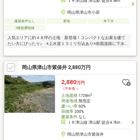
ＪＲ津山線 津山駅 徒歩4.5km
岡山県津山市小原
建築条件なし
更地
本下水
1種低層地域
人気エリアに約４８坪の土地 新登場！コンパクトなお家を建て
たい方にぴったり♪ ※上水道１３ミリ引込あり※前面道路に下水
道配管ありますが現状引込なし。
岡山県津山市紫保井 2,880万円
2,880
万円
（坪単価:-）
2
土地面積
1728m
用途地域
無指定
建ぺい率
60%
容積率
200%
建築条件
なし
ＪＲ津山線 津山駅 徒歩4.7km
岡山県津山市紫保井