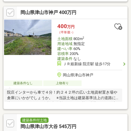
岡山県津山市神戸 400万円
400
万円
（坪単価:-）
2
土地面積
802m
用途地域
無指定
建ぺい率
60%
容積率
200%
建築条件
なし
ＪＲ姫新線 院庄駅 徒歩17分
岡山県津山市神戸
建築条件なし
上物有り
院庄インターから車で４分！約２４２坪の広い土地資材置き場や
倉庫にいかがでしょうか。 ※当該土地は建築基準法上の道路に
接しておりません。※仮設事務所やコンテナ等は現状のまま引渡※
仮設トイレがありますが使用できるか不明※電気・水道のみ引込
済
建築条件付土地
岡山県津山市大谷 545万円