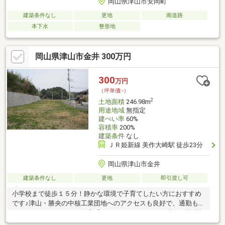
岡山県津山市安岡町
建築条件なし
更地
南道路
本下水
整形地
岡山県津山市金井 300万円
300
万円
（坪単価:-）
2
土地面積
246.98m
用途地域
無指定
建ぺい率
60%
容積率
200%
建築条件
なし
ＪＲ姫新線 美作大崎駅 徒歩23分
岡山県津山市金井
建築条件なし
更地
即引渡し可
小学校まで徒歩１５分！静かな環境で子育てしたい方におすすめ
です♪津山・勝央の中核工業団地へのアクセスも良好で、通勤も楽
になりますよ♪おしゃれ住宅「ＺＥＲＯ－ＣＵＢＥ」建築可能♪詳
しくは『住宅産業センター』で検索（＾＾♪ 合併処理浄化槽設置