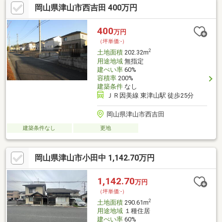
岡山県津山市西吉田 400万円
400
万円
（坪単価:-）
2
土地面積
202.32m
用途地域
無指定
建ぺい率
60%
容積率
200%
建築条件
なし
ＪＲ因美線 東津山駅 徒歩25分
岡山県津山市西吉田
建築条件なし
更地
岡山県津山市小田中 1,142.70万円
1,142.70
万円
（坪単価:-）
2
土地面積
290.61m
用途地域
１種住居
建ぺい率
60%