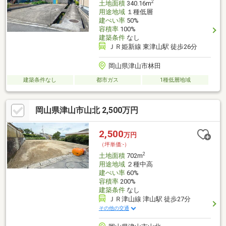
2
土地面積
340.16m
用途地域
１種低層
建ぺい率
50%
容積率
100%
建築条件
なし
ＪＲ姫新線 東津山駅 徒歩26分
岡山県津山市林田
建築条件なし
都市ガス
1種低層地域
岡山県津山市山北 2,500万円
2,500
万円
（坪単価:-）
2
土地面積
702m
用途地域
２種中高
建ぺい率
60%
容積率
200%
建築条件
なし
ＪＲ津山線 津山駅 徒歩27分
その他の交通