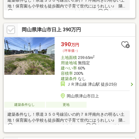
建築条件なし！県道３５０号線沿いの約７７坪南向きの明るい土
地！保育園も小学校も徒歩圏内で子育て世代にはうれしい♪ 隣地
①１６０－３（２５９．６５㎡）も売出中です。①②合わせて
購入も可能です（２筆合計面積５１６．６５㎡）※東隣地からの
電線が当該東端の一部上空を経由している部分があります。※当
岡山県津山市日上 390万円
該敷地入口西側に電柱２本設置あり
390
万円
（坪単価:-）
2
土地面積
259.65m
用途地域
無指定
建ぺい率
60%
容積率
200%
建築条件
なし
ＪＲ津山線 津山駅 徒歩25分
岡山県津山市日上
建築条件なし
更地
建築条件なし！県道３５０号線沿いの約７８坪南向きの明るい土
地！保育園も小学校も徒歩圏内で子育て世代にはうれしい♪ 隣地
②１６０－４（２５７㎡）も売出中です。①②合わせて購入も
可能です（２筆合計面積５１６．６５㎡）※一部電線が上空を経
由している部分があります。