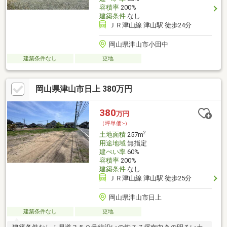
容積率
200%
建築条件
なし
ＪＲ津山線 津山駅 徒歩24分
岡山県津山市小田中
建築条件なし
更地
岡山県津山市日上 380万円
380
万円
（坪単価:-）
2
土地面積
257m
用途地域
無指定
建ぺい率
60%
容積率
200%
建築条件
なし
ＪＲ津山線 津山駅 徒歩25分
岡山県津山市日上
建築条件なし
更地