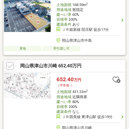
2
土地面積
168.59m
用途地域
無指定
建ぺい率
60%
容積率
200%
建築条件
あり
ＪＲ姫新線 院庄駅 徒歩17分
岡山県津山市中島
更地
即引渡し可
岡山県津山市川崎 652.40万円
652.40
万円
（坪単価:-）
2
土地面積
431.33m
用途地域
近隣商業
建ぺい率
80%
容積率
200%
建築条件
なし
ＪＲ因美線 東津山駅 徒歩19分
岡山県津山市川崎