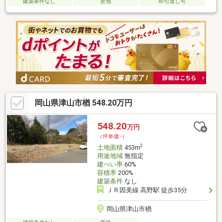
建築条件なし
更地
即引渡し可
岡山県津山市楢 548.20万円
548.20
万円
（坪単価:-）
2
土地面積
453m
用途地域
無指定
建ぺい率
60%
容積率
200%
建築条件
なし
ＪＲ因美線 高野駅 徒歩35分
岡山県津山市楢