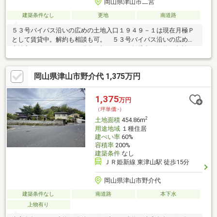
岡山県津山市二宮
建築条件なし
更地
南道路
５３号バイパス沿いの広めの土地入口１９４９－１は現在月極Ｐ
として賃貸中。解約も相談も可。 ５３号バイパス沿いの広めの
土地入口１９４９－１は現在月極Ｐとして賃貸中。解約も相談も
可。
岡山県津山市野介代 1,375万円
1,375
万円
（坪単価:-）
2
土地面積
454.86m
用途地域
１種住居
建ぺい率
60%
容積率
200%
建築条件
なし
ＪＲ姫新線 東津山駅 徒歩15分
岡山県津山市野介代
建築条件なし
南道路
本下水
上物有り