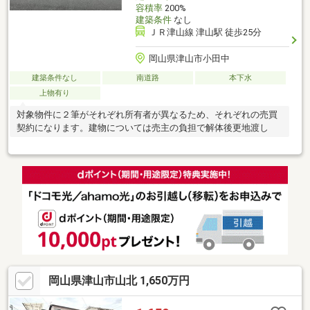
容積率
200%
建築条件
なし
ＪＲ津山線 津山駅 徒歩25分
岡山県津山市小田中
建築条件なし
南道路
本下水
上物有り
対象物件に２筆がそれぞれ所有者が異なるため、それぞれの売買
契約になります。建物については売主の負担で解体後更地渡し
岡山県津山市山北 1,650万円