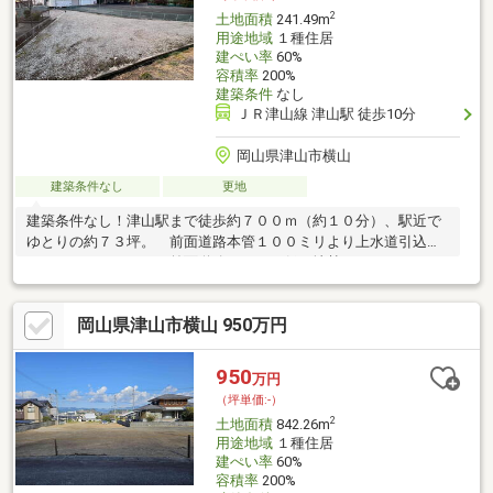
2
土地面積
241.49m
用途地域
１種住居
建ぺい率
60%
容積率
200%
建築条件
なし
ＪＲ津山線 津山駅 徒歩10分
岡山県津山市横山
建築条件なし
更地
建築条件なし！津山駅まで徒歩約７００ｍ（約１０分）、駅近で
ゆとりの約７３坪。 前面道路本管１００ミリより上水道引込済
（メーター１３ミリ）前面道路よりやや低い地勢となっておりま
す。また、進入路部分はゆとりのある広さではありません。敷地
内に水路があります。詳細は現地にてご確認ください。
岡山県津山市横山 950万円
950
万円
（坪単価:-）
2
土地面積
842.26m
用途地域
１種住居
建ぺい率
60%
容積率
200%