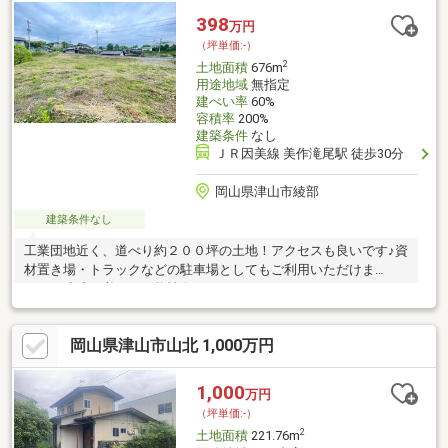
398
万円
（坪単価:-）
2
土地面積
676m
用途地域
無指定
建ぺい率
60%
容積率
200%
建築条件
なし
ＪＲ因美線 美作滝尾駅 徒歩30分
岡山県津山市綾部
建築条件なし
工業団地近く、道べり約２００坪の土地！アクセスも良いです♪資
材置き場・トラックなどの駐車場としてもご利用いただけま
す。 造成が必要な可能性有
岡山県津山市山北 1,000万円
1,000
万円
（坪単価:-）
2
土地面積
221.76m