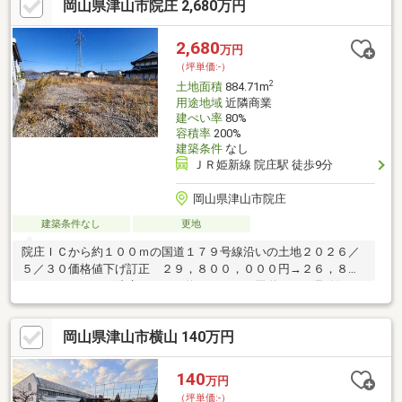
岡山県津山市院庄 2,680万円
2,680
万円
（坪単価:-）
2
土地面積
884.71m
用途地域
近隣商業
建ぺい率
80%
容積率
200%
建築条件
なし
ＪＲ姫新線 院庄駅 徒歩9分
岡山県津山市院庄
建築条件なし
更地
院庄ＩＣから約１００ｍの国道１７９号線沿いの土地２０２６／
５／３０価格値下げ訂正 ２９，８００，０００円→２６，８０
０，０００円へ 院庄ＩＣから約１００ｍの国道１７９号線沿い
の土地宅造工事規制区域内 浄化槽エリア 送電線地役権設定有
岡山県津山市横山 140万円
140
万円
（坪単価:-）