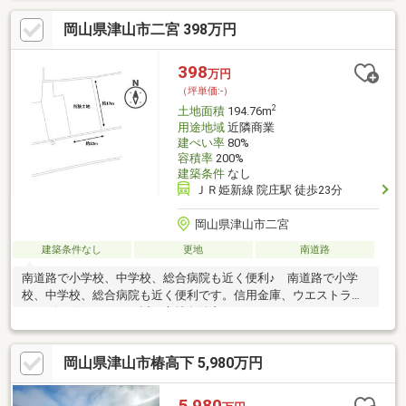
可水道負担金３３００００円が別途必要。
岡山県津山市二宮 398万円
398
万円
（坪単価:-）
2
土地面積
194.76m
用途地域
近隣商業
建ぺい率
80%
容積率
200%
建築条件
なし
ＪＲ姫新線 院庄駅 徒歩23分
岡山県津山市二宮
建築条件なし
更地
南道路
南道路で小学校、中学校、総合病院も近く便利♪ 南道路で小学
校、中学校、総合病院も近く便利です。信用金庫、ウエストラン
ド、ビッグやコメリも近く立地条件良いです。
岡山県津山市椿高下 5,980万円
5,980