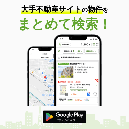
大手不動産サイト
物件
の
を
まとめて検索！