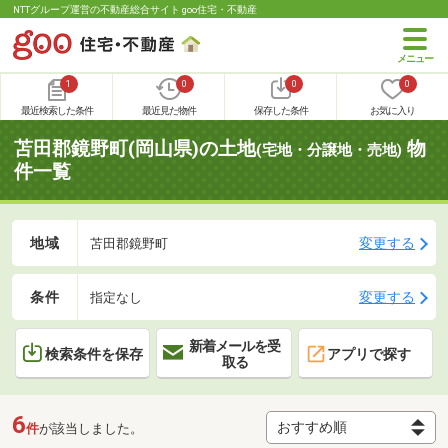
NTTグループ運営の不動産総合サイト goo住宅・不動産
1
0
0
0
最近検索した条件
最近見た物件
保存した条件
お気に入り
苫田郡鏡野町(岡山県)の土地
物
(宅地・分譲地・売地)
件一覧
地域
変更する
苫田郡鏡野町
条件
変更する
指定なし
新着メールを受
検索条件を保存
アプリで探す
取る
6
件
が該当しました。