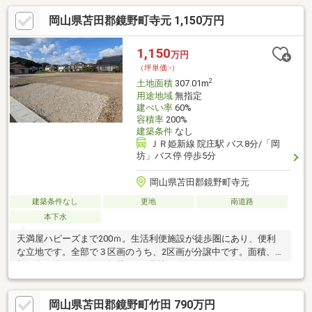
岡山県苫田郡鏡野町寺元 1,150万円
1,150
万円
（坪単価:-）
2
土地面積
307.01m
用途地域
無指定
建ぺい率
60%
容積率
200%
建築条件
なし
ＪＲ姫新線 院庄駅 バス8分/「岡
坊」バス停 停歩5分
岡山県苫田郡鏡野町寺元
建築条件なし
更地
南道路
本下水
天満屋ハピーズまで200ｍ。生活利便施設が徒歩圏にあり、便利
な立地です。全部で３区画のうち、2区画が分譲中です。面積、価
格は全て同じです。（掲載は、2号地）
岡山県苫田郡鏡野町竹田 790万円