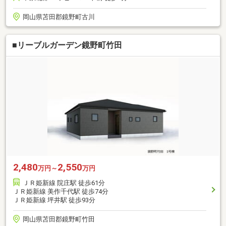
岡山県苫田郡鏡野町古川
■リーブルガーデン鏡野町竹田
2,480
2,550
万円～
万円
ＪＲ姫新線 院庄駅 徒歩61分
ＪＲ姫新線 美作千代駅 徒歩74分
ＪＲ姫新線 坪井駅 徒歩93分
岡山県苫田郡鏡野町竹田