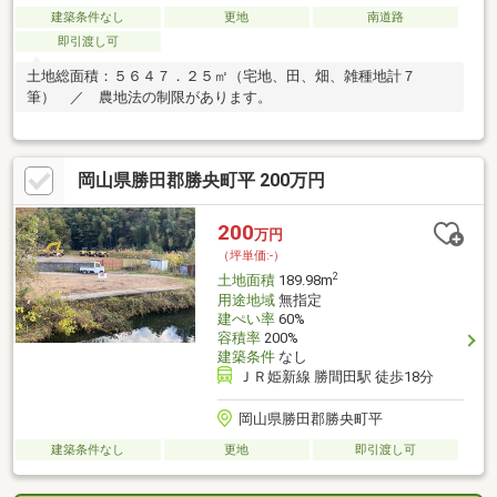
建築条件なし
更地
南道路
即引渡し可
土地総面積：５６４７．２５㎡（宅地、田、畑、雑種地計７
筆） ／ 農地法の制限があります。
岡山県勝田郡勝央町平 200万円
200
万円
（坪単価:-）
2
土地面積
189.98m
用途地域
無指定
建ぺい率
60%
容積率
200%
建築条件
なし
ＪＲ姫新線 勝間田駅 徒歩18分
岡山県勝田郡勝央町平
建築条件なし
更地
即引渡し可