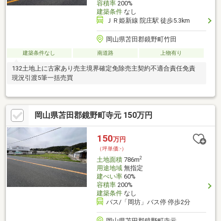
容積率
200%
建築条件
なし
ＪＲ姫新線 院庄駅 徒歩5.3km
岡山県苫田郡鏡野町竹田
建築条件なし
南道路
上物有り
132土地上に古家あり売主境界確定免除売主契約不適合責任免責
現況引渡5筆一括売買
岡山県苫田郡鏡野町寺元 150万円
150
万円
（坪単価:-）
2
土地面積
786m
用途地域
無指定
建ぺい率
60%
容積率
200%
建築条件
なし
バス/「岡坊」バス停 停歩2分
岡山県苫田郡鏡野町寺元