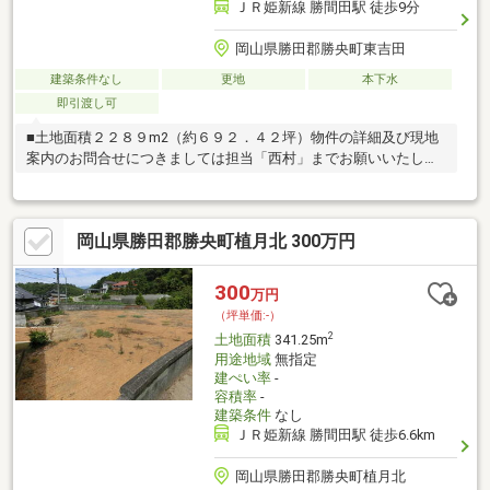
ＪＲ姫新線 勝間田駅 徒歩9分
岡山県勝田郡勝央町東吉田
建築条件なし
更地
本下水
即引渡し可
■土地面積２２８９m2（約６９２．４２坪）物件の詳細及び現地
案内のお問合せにつきましては担当「西村」までお願いいたしま
す。（フリーコール０１２０－１０９－２６１）
岡山県勝田郡勝央町植月北 300万円
300
万円
（坪単価:-）
2
土地面積
341.25m
用途地域
無指定
建ぺい率
-
容積率
-
建築条件
なし
ＪＲ姫新線 勝間田駅 徒歩6.6km
岡山県勝田郡勝央町植月北