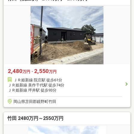
2,480
2,550
万円・
万円
ＪＲ姫新線 院庄駅 徒歩61分
ＪＲ姫新線 美作千代駅 徒歩74分
ＪＲ姫新線 坪井駅 徒歩93分
岡山県苫田郡鏡野町竹田
竹田 2480万円～2550万円