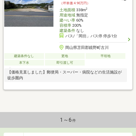
（坪単価:4.90万円）
2
土地面積
338m
用途地域
無指定
建ぺい率
60%
容積率
200%
建築条件
なし
バス/「岡坊」バス停 停歩1分
岡山県苫田郡鏡野町古川
建築条件なし
更地
平坦地
本下水
即引渡し可
【価格見直しました】郵便局・スーパー・病院などの生活施設が
徒歩圏内
1～6
件