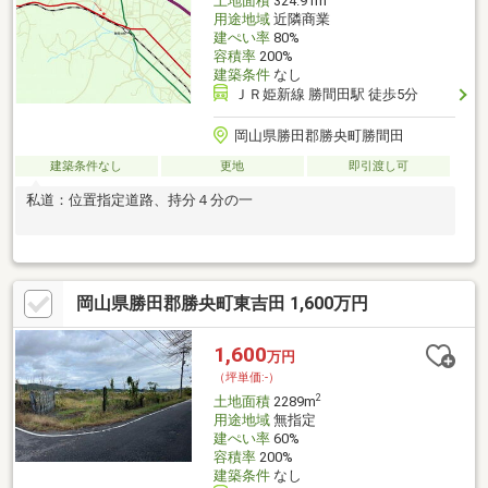
土地面積
324.91m
用途地域
近隣商業
建ぺい率
80%
容積率
200%
建築条件
なし
ＪＲ姫新線 勝間田駅 徒歩5分
岡山県勝田郡勝央町勝間田
建築条件なし
更地
即引渡し可
私道：位置指定道路、持分４分の一
岡山県勝田郡勝央町東吉田 1,600万円
1,600
万円
（坪単価:-）
2
土地面積
2289m
用途地域
無指定
建ぺい率
60%
容積率
200%
建築条件
なし