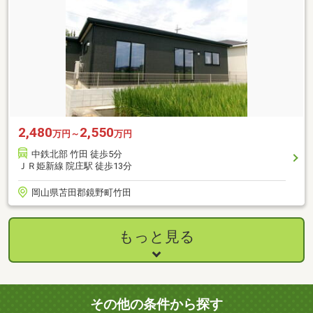
2,480
2,550
万円～
万円
中鉄北部 竹田 徒歩5分
ＪＲ姫新線 院庄駅 徒歩13分
岡山県苫田郡鏡野町竹田
もっと見る
その他の条件から探す