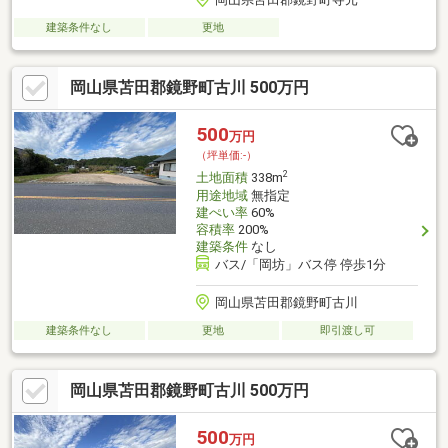
建築条件なし
更地
岡山県苫田郡鏡野町古川 500万円
500
万円
（坪単価:-）
2
土地面積
338m
用途地域
無指定
建ぺい率
60%
容積率
200%
建築条件
なし
バス/「岡坊」バス停 停歩1分
岡山県苫田郡鏡野町古川
建築条件なし
更地
即引渡し可
岡山県苫田郡鏡野町古川 500万円
500
万円