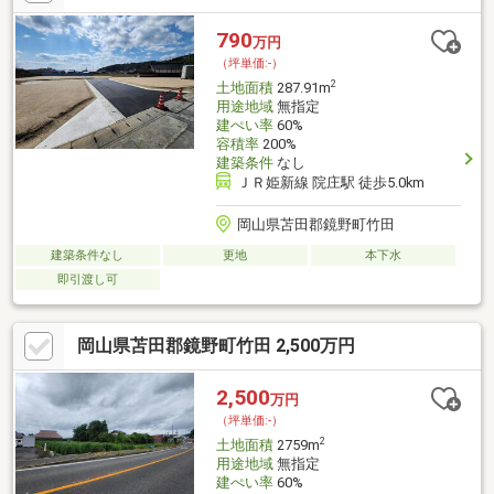
790
万円
（坪単価:-）
2
土地面積
287.91m
用途地域
無指定
建ぺい率
60%
容積率
200%
建築条件
なし
ＪＲ姫新線 院庄駅 徒歩5.0km
岡山県苫田郡鏡野町竹田
建築条件なし
更地
本下水
即引渡し可
岡山県苫田郡鏡野町竹田 2,500万円
2,500
万円
（坪単価:-）
2
土地面積
2759m
用途地域
無指定
建ぺい率
60%