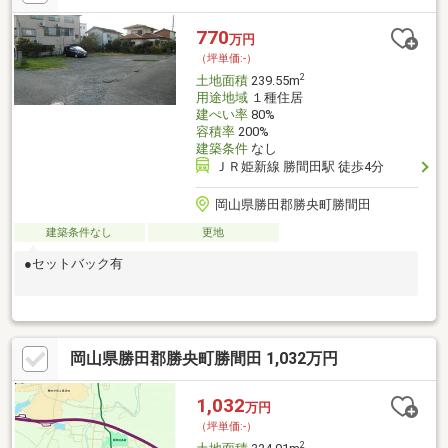
770
万円
（坪単価:-）
2
土地面積
239.55m
用途地域
１種住居
建ぺい率
80%
容積率
200%
建築条件
なし
ＪＲ姫新線 勝間田駅 徒歩4分
岡山県勝田郡勝央町勝間田
建築条件なし
更地
●セットバック有
岡山県勝田郡勝央町勝間田 1,032万円
1,032
万円
（坪単価:-）
2