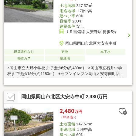
2
土地面積
247.57m
用途地域
１種中高
建ぺい率
60%
容積率
200%
建築条件
なし
ＪＲ吉備線 大安寺駅 徒歩5分
岡山県岡山市北区大安寺中町
建築条件なし
更地
本下水
都市ガス
整形地
※岡山市立大野小学校まで徒歩6分(約480ｍ) ※岡山市立石井中学
校まで徒歩15分(約1180ｍ) ※セブンイレブン岡山大安寺南町店ま
で徒歩7分(約560ｍ) ※ファミリーマートマルハチ大安寺店まで徒
歩9分(約680ｍ) ※エブリィ大安寺店徒歩10分(約790ｍ) ※クスリ
のラブ大安寺店まで徒歩8分(約630ｍ) ※岡山西崎郵便局まで徒歩
岡山県岡山市北区大安寺中町 2,480万円
10分(約750ｍ) ※ＪＡ岡山大野支所まで徒歩8分(640ｍ) ※大安寺
東町公園まで徒歩6分(約480ｍ)
2,480
万円
（坪単価:-）
2
土地面積
247.57m
用途地域
１種中高
建ぺい率
60%