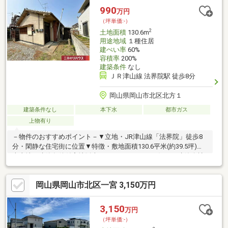
990
万円
（坪単価:-）
2
土地面積
130.6m
用途地域
１種住居
建ぺい率
60%
容積率
200%
建築条件
なし
ＪＲ津山線 法界院駅 徒歩8分
岡山県岡山市北区北方１
建築条件なし
本下水
都市ガス
上物有り
－物件のおすすめポイント－▼立地・JR津山線「法界院」徒歩8
分・閑静な住宅街に位置▼特徴・敷地面積130.6平米(約39.5坪)の
売土地・建築条件付宅地販売ではありません・お好みの建築会社
を選択できます・都市ガスに対応▼周辺環境・ラ・ムー岡山中央
店 徒歩7分(約530m)・岡山市立御野小学校 徒歩7分(約520m)・岡
岡山県岡山市北区一宮 3,150万円
山市立岡北中学校 徒歩7分(約490m)・北方公園 徒歩4分(約290m)※
容積率は前面道路幅員(m)×4/10×100%に制限■ ご希望の住まい探
しをお手伝いします ━━━━━・・・物件の詳細・ご相談はお気
3,150
万円
軽にお問い合わせください。
（坪単価:-）