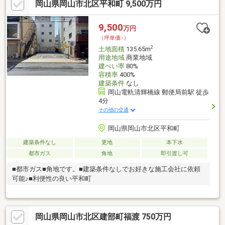
岡山県岡山市北区平和町 9,500万円
をもとに空車部分の賃料を加え満車時を想定して算出。※賃料収
入は将来にわたって得られることを保証するものではありませ
ん。(調査日 2025年6月23日)▼立地・岡山電軌清輝橋線「新西大
9,500
万円
寺町筋」徒歩4分▼特徴・商業地域に位置■物件の詳細・ご相談は
（坪単価:-）
お気軽にお問い合わせください。
2
土地面積
135.65m
用途地域
商業地域
建ぺい率
80%
容積率
400%
建築条件
なし
岡山電軌清輝橋線 郵便局前駅 徒歩
4分
その他の交通
岡山県岡山市北区平和町
建築条件なし
更地
本下水
都市ガス
角地
即引渡し可
■都市ガス■角地です。■建築条件なしでお好きな施工会社に依頼
可能♪■利便性の良い平和町
岡山県岡山市北区建部町福渡 750万円