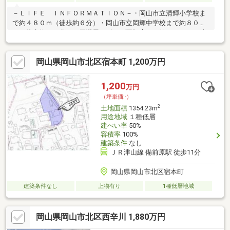
－ＬＩＦＥ ＩＮＦＯＲＭＡＴＩＯＮ－・岡山市立清輝小学校ま
で約４８０ｍ（徒歩約６分）・岡山市立岡輝中学校まで約８００
ｍ（徒歩約１０分）・天満屋ハピーズ岡輝店まで約８９０ｍ（徒
歩約１２分）・マツモトキヨシ奥田店まで約１，１００ｍ（徒歩
約１４分）・セブンイレブン岡山岡南町１丁目店まで約４８０ｍ
岡山県岡山市北区宿本町 1,200万円
（徒歩約６分）※道路距離８０ｍを１分で記載しています。
1,200
万円
（坪単価:-）
2
土地面積
1354.23m
用途地域
１種低層
建ぺい率
50%
容積率
100%
建築条件
なし
ＪＲ津山線 備前原駅 徒歩11分
岡山県岡山市北区宿本町
建築条件なし
上物有り
1種低層地域
岡山県岡山市北区西辛川 1,880万円