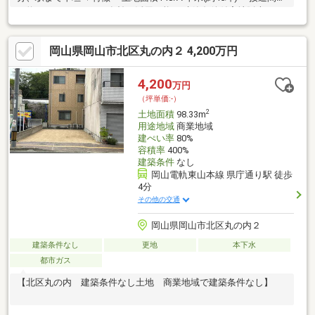
は約11m、スペースを有効に活用可能 ・建築条件付宅地販売では
ありません ・お好きな建築会社を選んで建築できます ▼周辺環境
・マルナカ大元店 徒歩4分(約270m) ・西古松南公園 徒歩2分(約
岡山県岡山市北区丸の内２ 4,200万円
100m) ※容積率は前面道路幅員(m)×4／10×100％に制限されます ■
ご希望の住まい探しをお手伝いします ━━━━━・・・ 物件の詳
細・ご相談はお気軽にお問い合わせください。
4,200
万円
（坪単価:-）
2
土地面積
98.33m
用途地域
商業地域
建ぺい率
80%
容積率
400%
建築条件
なし
岡山電軌東山本線 県庁通り駅 徒歩
4分
その他の交通
岡山県岡山市北区丸の内２
建築条件なし
更地
本下水
都市ガス
【北区丸の内 建築条件なし土地 商業地域で建築条件なし】