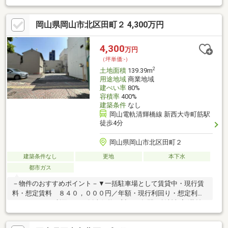
岡山県岡山市北区田町２ 4,300万円
4,300
万円
（坪単価:-）
2
土地面積
139.39m
用途地域
商業地域
建ぺい率
80%
容積率
400%
建築条件
なし
岡山電軌清輝橋線 新西大寺町筋駅
徒歩4分
岡山県岡山市北区田町２
建築条件なし
更地
本下水
都市ガス
－物件のおすすめポイント－▼一括駐車場として賃貸中・現行賃
料・想定賃料 ８４０，０００円／年額・現行利回り・想定利回
り １．６%※利回りは、販売価格に対する年間の賃料収入(共益
費等を含む)の割合で、公租公課その他当該物件を維持するために
必要な費用の控除前。なお、想定賃料・想定利回りは、賃料相場