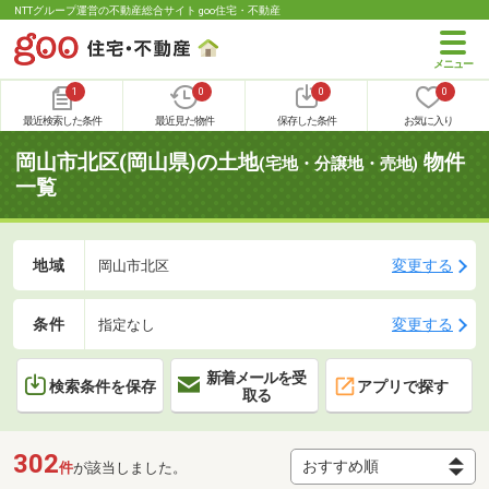
NTTグループ運営の不動産総合サイト goo住宅・不動産
1
0
0
0
最近検索した条件
最近見た物件
保存した条件
お気に入り
岡山市北区(岡山県)の土地
物件
(宅地・分譲地・売地)
一覧
地域
変更する
岡山市北区
条件
変更する
指定なし
新着メールを受
検索条件を保存
アプリで探す
取る
302
件
が該当しました。