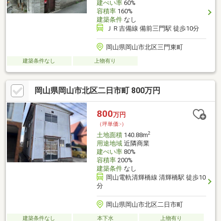
建ぺい率
60%
容積率
160%
建築条件
なし
ＪＲ吉備線 備前三門駅 徒歩10分
岡山県岡山市北区三門東町
建築条件なし
上物有り
岡山県岡山市北区二日市町 800万円
800
万円
（坪単価:-）
2
土地面積
140.88m
用途地域
近隣商業
建ぺい率
80%
容積率
200%
建築条件
なし
岡山電軌清輝橋線 清輝橋駅 徒歩10
分
岡山県岡山市北区二日市町
建築条件なし
本下水
上物有り