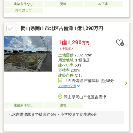
建築条件なし
更地
本下水
即引渡し可
岡山県岡山市北区吉備津 1億1,290万円
1億1,290
万円
（坪単価:-）
2
土地面積
2332.72m
用途地域
１種住居
建ぺい率
60%
容積率
200%
建築条件
なし
ＪＲ吉備線 吉備津駅 徒歩8分
その他の交通
岡山県岡山市北区吉備津
建築条件なし
更地
・JR吉備津駅まで徒歩約6分・小学校まで徒歩約6分