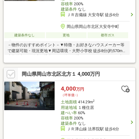
容積率
200%
建築条件
なし
ＪＲ吉備線 大安寺駅 徒歩6分
岡山県岡山市北区大安寺中町
建築条件なし
更地
都市ガス
－物件のおすすめポイント－▼特徴・お好きなハウスメーカー等
で建築可能・現況更地▼周辺環境・大野小学校 徒歩8分(約570m)※
本物件内には給水・排水・ガス管の引込みがされていません※本
物件は未接道／再建築の際には橋掛け等が必要※本物件は建築基
準法に定める道路に接道していないため原則として建物の建築・
岡山県岡山市北区北方１ 4,000万円
増築・改築は不可 建築基準法43条2項1号の認定あるいは2号の
許可を受けた場合には建築物の建築・増築・改築が可能■ ご希望
の住まい探しをお手伝いします ━━━━━・・・物件の詳細・ご
4,000
万円
相談はお気軽にお問い合わせください。
（坪単価:-）
2
土地面積
414.29m
用途地域
１種住居
建ぺい率
60%
容積率
200%
建築条件
なし
ＪＲ津山線 法界院駅 徒歩6分