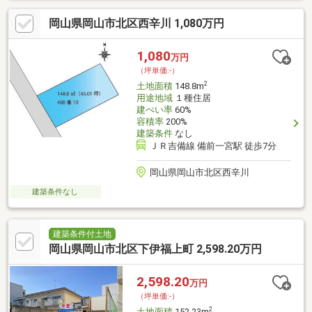
ハウスメーカー・工務店で建築可能・都市ガスに対応▼周辺環
岡山県岡山市北区西辛川 1,080万円
境・ファミリーマート岡山岩田店 徒歩1分(約80m)・岡山市立岡山
中央小学校 徒歩10分(約780m)・野田屋町公園 徒歩5分(約330m)■
ご希望の住まい探しをお手伝いします ━━━━━・・・物件の詳
1,080
万円
細・ご相談はお気軽にお問い合わせください。
（坪単価:-）
2
土地面積
148.8m
用途地域
１種住居
建ぺい率
60%
容積率
200%
建築条件
なし
ＪＲ吉備線 備前一宮駅 徒歩7分
岡山県岡山市北区西辛川
建築条件なし
建築条件付土地
岡山県岡山市北区下伊福上町 2,598.20万円
2,598.20
万円
（坪単価:-）
2