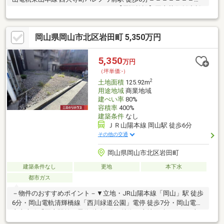
＝＝＝＝＝＝＝＝＝＝＝＝＝＝＝＝【周辺施設】岡山芸術創造劇
場ハレノワまで200m 徒歩3分川崎医科大学総合医療センターまで
370m 徒歩5分ファミリーマート岡山天瀬店まで140m 徒歩2分＝＝
岡山県岡山市北区岩田町 5,350万円
＝＝＝＝＝＝＝＝＝＝＝＝＝＝＝＝＝＝＝＝＝＝物件についての
詳細・ご質問は担当：米田までお気軽にお問合せください♪（通話
無料：0120-086-237）
5,350
万円
（坪単価:-）
2
土地面積
125.92m
用途地域
商業地域
建ぺい率
80%
容積率
400%
建築条件
なし
ＪＲ山陽本線 岡山駅 徒歩6分
その他の交通
岡山県岡山市北区岩田町
建築条件なし
更地
本下水
都市ガス
－物件のおすすめポイント－▼立地・JR山陽本線「岡山」駅 徒歩
6分・岡山電軌清輝橋線「西川緑道公園」電停 徒歩7分・岡山電軌
東山本線「岡山駅前」電停 徒歩9分▼特徴・土地面積125.92平米
(約38.09坪)・前面道路は幅員約10.8mにつき開放感有・お好きな