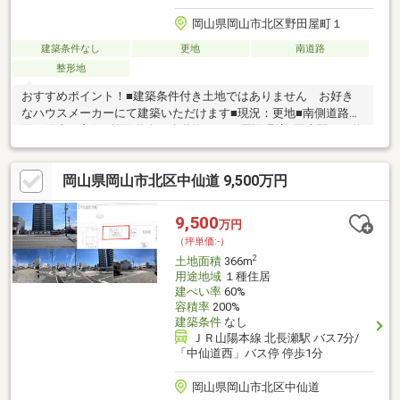
岡山県岡山市北区野田屋町１
建築条件なし
更地
南道路
整形地
おすすめポイント！■建築条件付き土地ではありません お好き
なハウスメーカーにて建築いただけます■現況：更地■南側道路に
面し陽当り良好■前面道路：公道約８.１ｍ周辺環境●岡山駅まで約
610ｍ（徒歩8分）●天満屋ハピーズ岡山駅前店まで約270ｍ（徒歩
4分）●セブンイレブン岡山桃太郎大通り店まで約100ｍ（徒歩2
岡山県岡山市北区中仙道 9,500万円
分）●コーナン岡山駅北店まで約920ｍ（徒歩12分）●岡山高島屋
まで約500ｍ（徒歩7分）●野田屋町公園まで約170ｍ（徒歩3分）●
岡山市立岡山中央小学校まで約820ｍ（徒歩11分）
9,500
万円
（坪単価:-）
2
土地面積
366m
用途地域
１種住居
建ぺい率
60%
容積率
200%
建築条件
なし
ＪＲ山陽本線 北長瀬駅 バス7分/
「中仙道西」バス停 停歩1分
岡山県岡山市北区中仙道