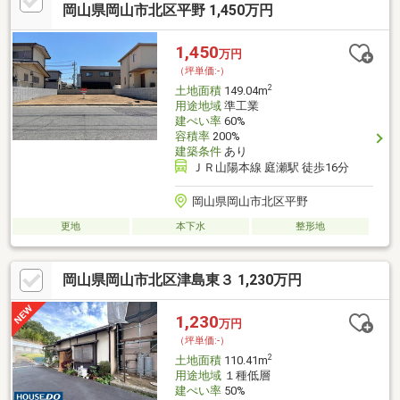
勤・通学にも便利・周辺は閑静な住宅街で治安も良好・教育・自
岡山県岡山市北区平野 1,450万円
然・利便がバランスよく揃った立地子どもの成長を見守りなが
ら、家族みんなが安心して暮らせる街です。
1,450
万円
（坪単価:-）
2
土地面積
149.04m
用途地域
準工業
建ぺい率
60%
容積率
200%
建築条件
あり
ＪＲ山陽本線 庭瀬駅 徒歩16分
岡山県岡山市北区平野
更地
本下水
整形地
岡山県岡山市北区津島東３ 1,230万円
1,230
万円
（坪単価:-）
2
土地面積
110.41m
用途地域
１種低層
建ぺい率
50%