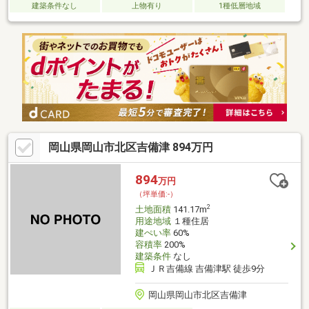
建築条件なし
上物有り
1種低層地域
岡山県岡山市北区吉備津 894万円
894
万円
（坪単価:-）
2
土地面積
141.17m
用途地域
１種住居
建ぺい率
60%
容積率
200%
建築条件
なし
ＪＲ吉備線 吉備津駅 徒歩9分
岡山県岡山市北区吉備津