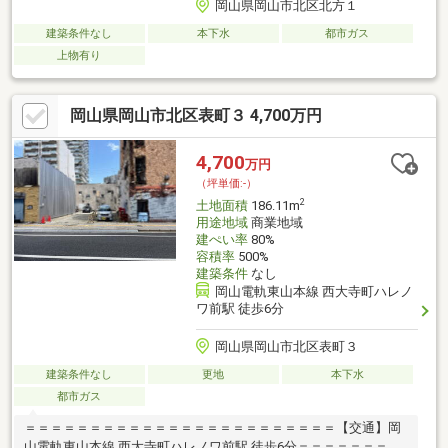
岡山県岡山市北区北方１
建築条件なし
本下水
都市ガス
上物有り
岡山県岡山市北区表町３ 4,700万円
4,700
万円
（坪単価:-）
2
土地面積
186.11m
用途地域
商業地域
建ぺい率
80%
容積率
500%
建築条件
なし
岡山電軌東山本線 西大寺町ハレノ
ワ前駅 徒歩6分
岡山県岡山市北区表町３
建築条件なし
更地
本下水
都市ガス
＝＝＝＝＝＝＝＝＝＝＝＝＝＝＝＝＝＝＝＝＝＝＝＝【交通】岡
山電軌東山本線 西大寺町ハレノワ前駅 徒歩6分＝＝＝＝＝＝＝＝