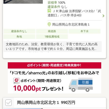
容積率
100%
建築条件
なし
ＪＲ津山線 法界院駅 バス3分/「武
道館口」バス停 停歩4分
岡山県岡山市北区津島南１
建築条件なし
南道路
本下水
角地
1種低層地域
文教地区のため、治安、教育環境が良く、子育て世代に人気の高
いエリアです。市街地まで車で約１０分。周辺に商業施設も充実
しているため、生活利便性が高いです。
岡山県岡山市北区北方１ 990万円