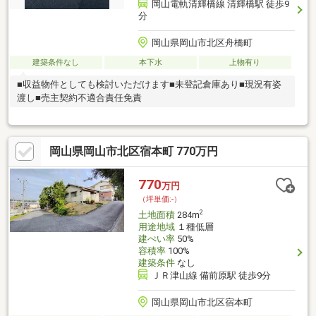
岡山電軌清輝橋線 清輝橋駅 徒歩9
分
岡山県岡山市北区舟橋町
建築条件なし
本下水
上物有り
■収益物件としても検討いただけます■未登記倉庫あり■現況有姿
渡し■売主契約不適合責任免責
岡山県岡山市北区宿本町 770万円
770
万円
（坪単価:-）
2
土地面積
284m
用途地域
１種低層
建ぺい率
50%
容積率
100%
建築条件
なし
ＪＲ津山線 備前原駅 徒歩9分
岡山県岡山市北区宿本町