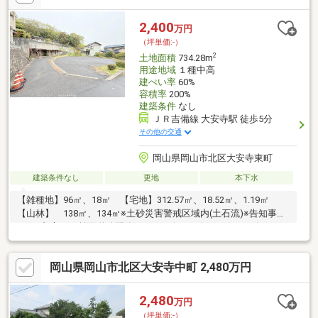
13分）●中国銀行一宮支店まで約1180ｍ（徒歩15分）●岡山市立中
山小学校まで約1020ｍ（徒歩13分）
2,400
万円
（坪単価:-）
2
土地面積
734.28m
用途地域
１種中高
建ぺい率
60%
容積率
200%
建築条件
なし
ＪＲ吉備線 大安寺駅 徒歩5分
その他の交通
岡山県岡山市北区大安寺東町
建築条件なし
更地
本下水
【雑種地】96㎡、18㎡ 【宅地】312.57㎡、18.52㎡、1.19㎡
【山林】 138㎡、134㎡※土砂災害警戒区域内(土石流)※告知事項
あり※都市ガス前面道路配管あり* *☆* *☆* *☆* *☆*
*☆* *弊社は岡山を中心に、不動産総合事業として、売買・賃
貸・管理と幅広くお客様にサービスをお届けしております！お問
岡山県岡山市北区大安寺中町 2,480万円
い合わせは【086-250-9005】または資料請求・来場予約ボタンか
ら。予約カレンダー上で予約が出来ない日程に関しましても、お
問い合わせいただけますとご対応可能な事がございますので一度
2,480
万円
お問い合わせください。* *☆* *☆* *☆* *☆* *
（坪単価:-）