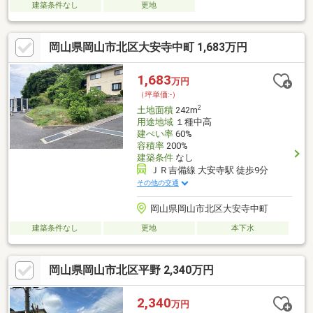
建築条件なし
更地
岡山県岡山市北区大安寺中町 1,683万円
1,683
万円
（坪単価:-）
2
土地面積
242m
用途地域
１種中高
建ぺい率
60%
容積率
200%
建築条件
なし
ＪＲ吉備線 大安寺駅 徒歩9分
その他の交通
岡山県岡山市北区大安寺中町
建築条件なし
更地
本下水
岡山県岡山市北区平野 2,340万円
2,340
万円