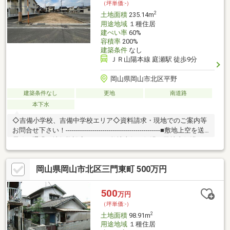
（坪単価:-）
2
土地面積
235.14m
用途地域
１種住居
建ぺい率
60%
容積率
200%
建築条件
なし
ＪＲ山陽本線 庭瀬駅 徒歩9分
岡山県岡山市北区平野
建築条件なし
更地
南道路
本下水
◇吉備小学校、吉備中学校エリア◇資料請求・現地でのご案内等
お問合せ下さい！----------------------------------------------■敷地上空を送
電線が通過（地役権設定あり）■敷地東側の側溝は民地内側溝の
為、使用できません
岡山県岡山市北区三門東町 500万円
500
万円
（坪単価:-）
2
土地面積
98.91m
用途地域
１種住居