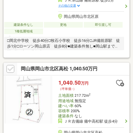
ＪＲ津山線 備前原駅 徒歩2分
その他の交通
岡山県岡山市北区原
建築条件なし
更地
即引渡し可
1種低層地域
□岡北中学校 徒歩40分□牧石小学校 徒歩16分□JR備前原駅 徒
歩1分□ローソン岡山原店 徒歩8分■建築条件無し■岡山駅まで２
駅■現況渡し■告知事項あり
岡山県岡山市北区高松 1,040.50万円
1,040.50
万円
（坪単価:-）
2
土地面積
217.72m
用途地域
無指定
建ぺい率
60%
容積率
200%
建築条件
なし
ＪＲ吉備線 備中高松駅 徒歩4分
岡山県岡山市北区高松