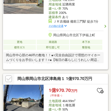
土地面積
152.23m
用途地域
近隣商業
建ぺい率
70%
容積率
200%
建築条件
あり
ＪＲ吉備線 備前三門駅 徒歩7分
その他の交通
岡山県岡山市北区下伊福上町
更地
南道路
本下水
都市ガス
即引渡し可
整形地
岡山市中心部の46坪の敷地！！●○完全自由設計で理想のマイホー
ムづくりをお手伝いします！○●【毎日の暮らしにうれしい周辺環
境】■セブンイレブン岡山三門東町店まで徒歩3分■トマト銀行三
門支店まで徒歩3分■奉還町商店街まで西口徒歩5分■ザグザグ三門
店まで徒歩11分■ニシナフードバスケット三門店まで徒歩12分■コ
岡山県岡山市北区津島南１ 1億970.70万円
ーナン高柳店まで徒歩11分■イオンモール岡山まで徒歩20分■三門
小学校まで徒歩7分■三門保育園まで徒歩9分☆岡山市北区下伊
福、下伊福本町、下伊福西町をお探しの方もぜひご検討ください♪
1億970.70
万円
（坪単価:-）
2
土地面積
464.99m
用途地域
１種低層
建ぺい率
50%