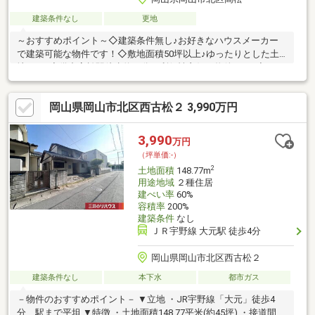
建築条件なし
更地
～おすすめポイント～◇建築条件無し♪お好きなハウスメーカー
で建築可能な物件です！◇敷地面積50坪以上♪ゆったりとした土
地です♪◇備中高松駅徒歩約４分で利便性良好な物件です♪◇スー
パー・総合病院徒歩10分圏内です♪※上水道負担金:35万円要(税
込)※建築許可申請費用40万円要※浄化槽（買主施工）※造成完了渡
岡山県岡山市北区西古松２ 3,990万円
し不動産工房 → 086-436-7222ぜひお気軽にお問い合わせください
♪
3,990
万円
（坪単価:-）
2
土地面積
148.77m
用途地域
２種住居
建ぺい率
60%
容積率
200%
建築条件
なし
ＪＲ宇野線 大元駅 徒歩4分
岡山県岡山市北区西古松２
建築条件なし
本下水
都市ガス
－物件のおすすめポイント－ ▼立地 ・JR宇野線「大元」徒歩4
分、駅まで平坦 ▼特徴 ・土地面積148.77平米(約45坪) ・接道間口