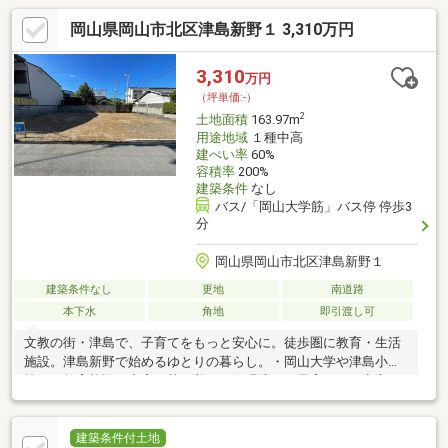
岡山県岡山市北区津島新野１ 3,310万円
3,310
万円
（坪単価:-）
2
土地面積
163.97m
用途地域
１種中高
建ぺい率
60%
容積率
200%
建築条件
なし
バス/「岡山大学筋」バス停 停歩3
分
岡山県岡山市北区津島新野１
建築条件なし
更地
南道路
本下水
角地
即引渡し可
文教の街・津島で、子育てをもっと安心に。徒歩圏に教育・生活
施設。津島新野で始めるゆとりの暮らし。・岡山大学や津島小学
校など教育施設が充実・落ち着いた住環境で、子育てにも安心・
岡山県総合グラウンドまで徒歩圏内。家族での運動や散歩に最
適・公園や緑も多く、のびのび過ごせる住環境・スーパーや病院
も近く、日々の生活も便利・岡山駅方面へもアクセス良好。通
建築条件付土地