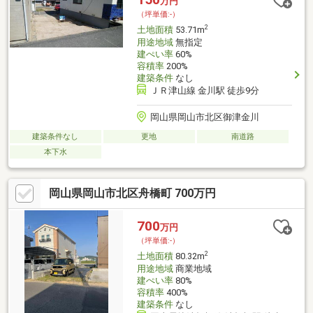
万円
（坪単価:-）
2
土地面積
53.71m
用途地域
無指定
建ぺい率
60%
容積率
200%
建築条件
なし
ＪＲ津山線 金川駅 徒歩9分
岡山県岡山市北区御津金川
建築条件なし
更地
南道路
本下水
岡山県岡山市北区舟橋町 700万円
700
万円
（坪単価:-）
2
土地面積
80.32m
用途地域
商業地域
建ぺい率
80%
容積率
400%
建築条件
なし