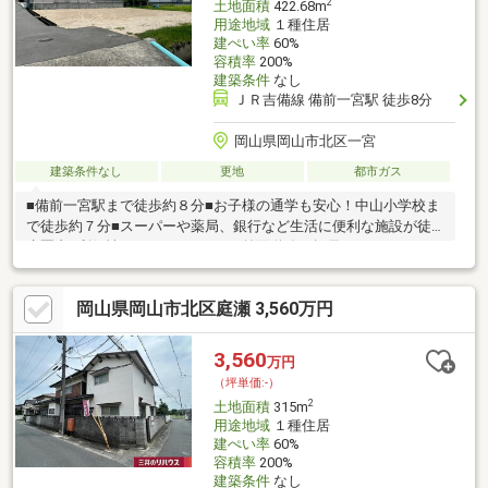
2
土地面積
422.68m
用途地域
１種住居
建ぺい率
60%
容積率
200%
建築条件
なし
ＪＲ吉備線 備前一宮駅 徒歩8分
岡山県岡山市北区一宮
建築条件なし
更地
都市ガス
■備前一宮駅まで徒歩約８分■お子様の通学も安心！中山小学校ま
で徒歩約７分■スーパーや薬局、銀行など生活に便利な施設が徒
歩圏内■利便性のいいエリアです※前面道路 幅員3-3.5ｍ セット
バック要※道路境界部分側溝、工事予定です。（道路と敷地フラ
ットになります）※上水道負担金 別途必要※境界確定測量済み※
岡山県岡山市北区庭瀬 3,560万円
買主にて地目変更が必要です。※都市ガスの引込はありません。
3,560
万円
（坪単価:-）
2
土地面積
315m
用途地域
１種住居
建ぺい率
60%
容積率
200%
建築条件
なし