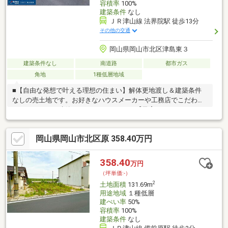
容積率
100%
建築条件
なし
ＪＲ津山線 法界院駅 徒歩13分
その他の交通
岡山県岡山市北区津島東３
建築条件なし
南道路
都市ガス
角地
1種低層地域
■【自由な発想で叶える理想の住まい】解体更地渡し＆建築条件
なしの売土地です。お好きなハウスメーカーや工務店でこだわり
のマイホームを建築していただけます！■【子育てファミリーに
嬉しい教育環境】御野小学校まで徒歩15分、岡北中学校までは徒
歩7分と通学しやすい安心の立地です。お子様の毎日の通学はもち
岡山県岡山市北区原 358.40万円
ろん、行事の際も親御様が足を運びやすく、長く安心して暮らせ
る住環境が整っています。■【生活利便施設が徒歩圏内に充実】
JR法界院駅まで徒歩13分。周辺にはスーパー（徒歩16分）やドラ
358.40
万円
ッグストア（徒歩12分）があり、日々の買い物も快適です。利便
（坪単価:-）
性と落ち着いた住環境を兼ね備えたエリアです。
2
土地面積
131.69m
用途地域
１種低層
建ぺい率
50%
容積率
100%
建築条件
なし