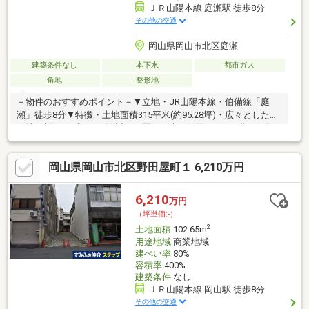
ＪＲ山陽本線 庭瀬駅 徒歩8分
その他の交通
岡山県岡山市北区庭瀬
建築条件なし
本下水
都市ガス
角地
整形地
－物件のおすすめポイント－▼立地・JR山陽本線・伯備線「庭
瀬」徒歩8分▼特徴・土地面積315平米(約95.28坪)・広々とした整
形地、様々なプランを検討可・間口は南西側約13.9m、北西側約
19.6m・お好みの建築会社等を選択可・古家解体後、更地にて引
渡し・分割での売買も可、詳細はお問い合わせください▼周辺環
岡山県岡山市北区野田屋町１ 6,210万円
境・岡山市立吉備小学校 徒歩6分(約440m)※計画決定段階の都市計
画道路の区域内に存するため、公有地の拡大の推進に関する法律
に基づく届出が必要■ ご希望の住まい探しをお手伝いします
6,210
万円
━━━━━・・・物件の詳細・ご相談はお気軽にお問い合わせく
（坪単価:-）
ださい。
2
土地面積
102.65m
用途地域
商業地域
建ぺい率
80%
容積率
400%
建築条件
なし
ＪＲ山陽本線 岡山駅 徒歩8分
その他の交通