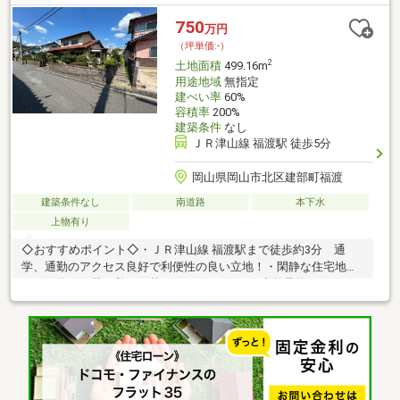
750
万円
（坪単価:-）
2
土地面積
499.16m
用途地域
無指定
建ぺい率
60%
容積率
200%
建築条件
なし
ＪＲ津山線 福渡駅 徒歩5分
岡山県岡山市北区建部町福渡
建築条件なし
南道路
本下水
上物有り
◇おすすめポイント◇・ＪＲ津山線 福渡駅まで徒歩約3分 通
学、通勤のアクセス良好で利便性の良い立地！・閑静な住宅地の
ため、静かで落ち着いた暮らしができます。■事前予約で平日で
も案内可能です■ぜひお気軽にお問合せください＾＾