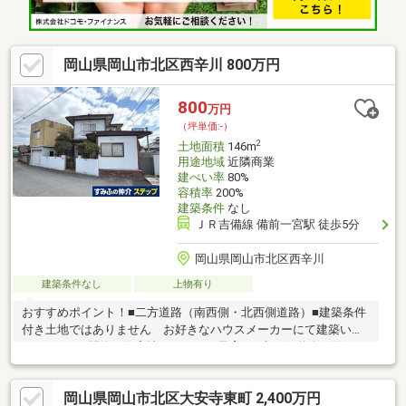
岡山県岡山市北区西辛川 800万円
800
万円
（坪単価:-）
2
土地面積
146m
用途地域
近隣商業
建ぺい率
80%
容積率
200%
建築条件
なし
ＪＲ吉備線 備前一宮駅 徒歩5分
岡山県岡山市北区西辛川
建築条件なし
上物有り
おすすめポイント！■二方道路（南西側・北西側道路）■建築条件
付き土地ではありません お好きなハウスメーカーにて建築いた
だけます。■閑静な住宅地でのびのび子育て■南西側道路に面し日
当たり良好■前面道路：南西側道路約７．５ｍ周辺環境●セブンイ
レブン岡山西辛川店まで約110ｍ（徒歩2分）●ラ・ムー吉備津店
岡山県岡山市北区大安寺東町 2,400万円
まで約940ｍ（徒歩12分）●コスモス吉備津店まで約1010ｍ（徒歩