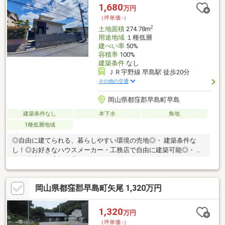
1,680
万円
（坪単価:-）
2
土地面積
274.78m
用途地域
１種低層
建ぺい率
50%
容積率
100%
建築条件
なし
ＪＲ宇野線 早島駅 徒歩20分
その他の交通
岡山県都窪郡早島町早島
建築条件なし
本下水
角地
1種低層地域
◎自由に建てられる、暮らしやすい環境の売地◎・ 建築条件な
し！◎お好きなハウスメーカー・工務店で自由に建築可能◎・ 解
体更地渡し！◎解体費不要でスムーズに住まいの準備ができます
◎・通勤・通学に便利！◎倉敷・岡山方面へアクセス良好の静か
な高台住宅地◎・子育て支援が充実！◎移動も快適◎無料コミュ
岡山県都窪郡早島町矢尾 1,320万円
ニティバスで町内の移動もラクラク♪
1,320
万円
（坪単価:-）