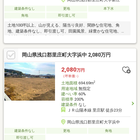
建築条件なし
更地
本下水
角地
即引渡し可
土地100坪以上、山が見える、陽当り良好、閑静な住宅地、角
地、建築条件なし、即引渡し可、田園風景、緑豊かな住宅地、都
市近郊、眺望良好、高台に立地
岡山県浅口郡里庄町大字浜中 2,080万円
2,080
万円
（坪単価:-）
2
土地面積
694.69m
用途地域
無指定
建ぺい率
60%
容積率
200%
建築条件
なし
ＪＲ山陽本線 里庄駅 徒歩23分
岡山県浅口郡里庄町大字浜中
建築条件なし
更地
角地
即引渡し可