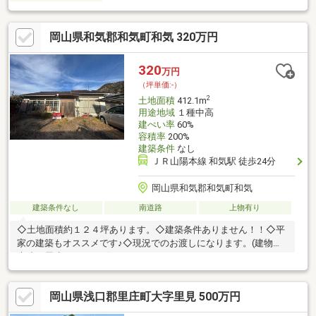
岡山県和気郡和気町和気 320万円
320
万円
（坪単価:-）
2
土地面積
412.1m
用途地域
１種中高
建ぺい率
60%
容積率
200%
建築条件
なし
ＪＲ山陽本線 和気駅 徒歩24分
岡山県和気郡和気町和気
建築条件なし
南道路
上物有り
◇土地面積約１２４坪あります。◇建築条件ありません！！◇平
家の建築もオススメです♪◇現況でのお渡しになります。(建物：
木造平屋建て115.21㎡)
岡山県浅口郡里庄町大字里見 500万円