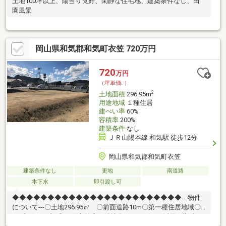
土地100坪以上、陽当り良好、閑静な住宅地、建築条件なし、田
園風景
岡山県和気郡和気町衣笠 720万円
720
万円
（坪単価:-）
2
土地面積
296.95m
用途地域
１種住居
建ぺい率
60%
容積率
200%
建築条件
なし
ＪＲ山陽本線 和気駅 徒歩12分
岡山県和気郡和気町衣笠
建築条件なし
更地
南道路
本下水
即引渡し可
◆◆◆◆◆◆◆◆◆◆◆◆◆◆◆◆◆◆◆◆◆◆◆◆---物件
について---〇土地296.95㎡ 〇前面道路10m〇第一種住居地域〇
セブンイレブン和気町衣笠店の隣地〇さまざまなご活用が期待で