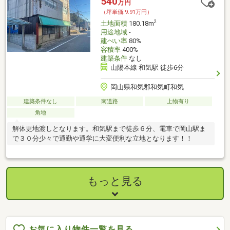
540
万円
（坪単価:9.91万円）
2
土地面積
180.18m
用途地域
-
建ぺい率
80%
容積率
400%
建築条件
なし
山陽本線 和気駅 徒歩6分
岡山県和気郡和気町和気
建築条件なし
南道路
上物有り
角地
解体更地渡しとなります。和気駅まで徒歩６分、電車で岡山駅ま
で３０分少々で通勤や通学に大変便利な立地となります！！
もっと見る
お気に入り物件一覧を見る