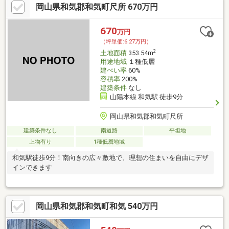
岡山県和気郡和気町尺所 670万円
670
万円
（坪単価:6.27万円）
2
土地面積
353.54m
用途地域
１種低層
建ぺい率
60%
容積率
200%
建築条件
なし
山陽本線 和気駅 徒歩9分
岡山県和気郡和気町尺所
建築条件なし
南道路
平坦地
上物有り
1種低層地域
和気駅徒歩9分！南向きの広々敷地で、理想の住まいを自由にデザ
インできます
岡山県和気郡和気町和気 540万円