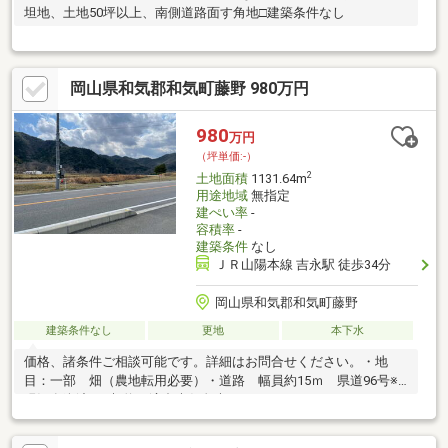
坦地、土地50坪以上、南側道路面す角地□建築条件なし
岡山県和気郡和気町藤野 980万円
980
万円
（坪単価:-）
2
土地面積
1131.64m
用途地域
無指定
建ぺい率
-
容積率
-
建築条件
なし
ＪＲ山陽本線 吉永駅 徒歩34分
岡山県和気郡和気町藤野
建築条件なし
更地
本下水
価格、諸条件ご相談可能です。詳細はお問合せください。・地
目：一部 畑（農地転用必要）・道路 幅員約15ｍ 県道96号※
現況有姿渡し※契約不適合責任免責