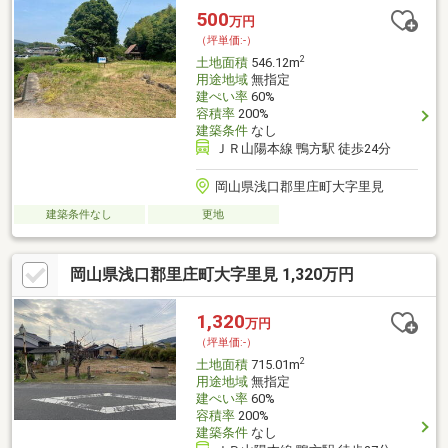
500
万円
（坪単価:-）
2
土地面積
546.12m
用途地域
無指定
建ぺい率
60%
容積率
200%
建築条件
なし
ＪＲ山陽本線 鴨方駅 徒歩24分
岡山県浅口郡里庄町大字里見
建築条件なし
更地
岡山県浅口郡里庄町大字里見 1,320万円
1,320
万円
（坪単価:-）
2
土地面積
715.01m
用途地域
無指定
建ぺい率
60%
容積率
200%
建築条件
なし