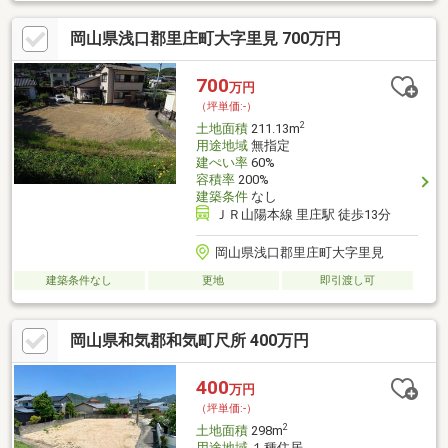
きます。ご見学のご希望・より詳細な物件情報の確認の際は、両
備HDスタッフへお気軽にお問い合わせください。
岡山県浅口郡里庄町大字里見 700万円
◆◆◆◆◆◆◆◆◆◆◆◆◆◆◆◆◆◆◆◆◆◆◆◆
700
万円
（坪単価:-）
2
土地面積
211.13m
用途地域
無指定
建ぺい率
60%
容積率
200%
建築条件
なし
ＪＲ山陽本線 里庄駅 徒歩13分
岡山県浅口郡里庄町大字里見
建築条件なし
更地
即引渡し可
岡山県和気郡和気町尺所 400万円
400
万円
（坪単価:-）
2
土地面積
298m
用途地域
１種住居