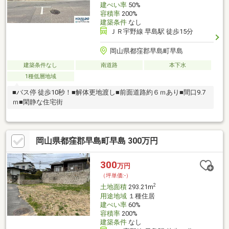
建ぺい率
50%
容積率
200%
建築条件
なし
ＪＲ宇野線 早島駅 徒歩15分
岡山県都窪郡早島町早島
建築条件なし
南道路
本下水
1種低層地域
■バス停 徒歩10秒！■解体更地渡し■前面道路約６ｍあり■間口9.7
ｍ■閑静な住宅街
岡山県都窪郡早島町早島 300万円
300
万円
（坪単価:-）
2
土地面積
293.21m
用途地域
１種住居
建ぺい率
60%
容積率
200%
建築条件
なし