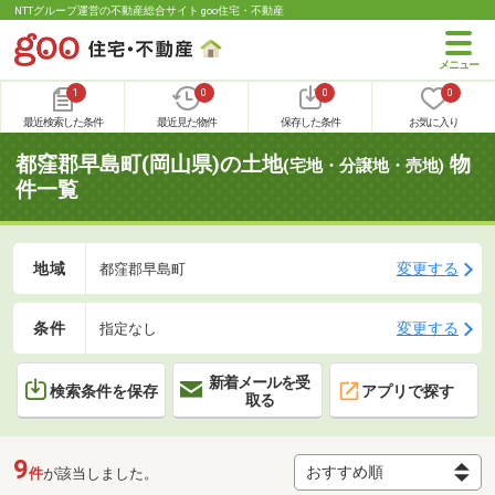
NTTグループ運営の不動産総合サイト goo住宅・不動産
1
0
0
0
最近検索した条件
最近見た物件
保存した条件
お気に入り
都窪郡早島町(岡山県)の土地
物
(宅地・分譲地・売地)
件一覧
地域
変更する
都窪郡早島町
条件
変更する
指定なし
新着メールを受
検索条件を保存
アプリで探す
取る
9
件
が該当しました。