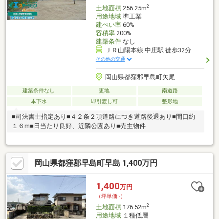
2
土地面積
256.25m
用途地域
準工業
建ぺい率
60%
容積率
200%
建築条件
なし
ＪＲ山陽本線 中庄駅 徒歩32分
その他の交通
岡山県都窪郡早島町矢尾
建築条件なし
更地
南道路
本下水
即引渡し可
整形地
■司法書士指定あり■４２条２項道路につき道路後退あり■間口約
１６m■日当たり良好、近隣公園あり■売主物件
岡山県都窪郡早島町早島 1,400万円
1,400
万円
（坪単価:-）
2
土地面積
176.52m
用途地域
１種低層