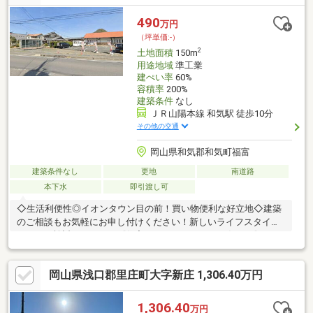
490
万円
（坪単価:-）
2
土地面積
150m
用途地域
準工業
建ぺい率
60%
容積率
200%
建築条件
なし
ＪＲ山陽本線 和気駅 徒歩10分
その他の交通
岡山県和気郡和気町福富
建築条件なし
更地
南道路
本下水
即引渡し可
◇生活利便性◎イオンタウン目の前！買い物便利な好立地◇建築
のご相談もお気軽にお申し付けください！新しいライフスタイル
にぜひご検討ください！《住宅のことならNINEにお任せ！》ご不
安がある方はお気軽にご相談ください！不動産購入には欠かせな
い大事な資金面のご相談もしっかりとご対応させて頂きます！
岡山県浅口郡里庄町大字新庄 1,306.40万円
◆◆────────◆◆ 物件見学予約受付中！ お問い合わせは
お早めに！ 【086-231-9899】◆◆────────◆◆
1,306.40
万円