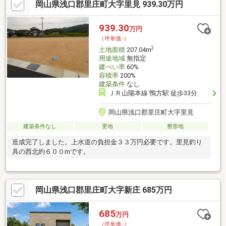
岡山県浅口郡里庄町大字里見 939.30万円
939.30
万円
（坪単価:-）
2
土地面積
207.04m
用途地域
無指定
建ぺい率
60%
容積率
200%
建築条件
なし
ＪＲ山陽本線 鴨方駅 徒歩33分
岡山県浅口郡里庄町大字里見
建築条件なし
更地
整形地
造成完了しました。上水道の負担金３３万円必要です。里見釣り
具の西北約６００mです。
岡山県浅口郡里庄町大字新庄 685万円
685
万円
（坪単価:-）