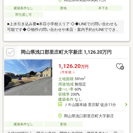
建築条件なし
更地
本下水
即引渡し可
■上水引き込み要■本荘小学校エリア ◇◆LINEでの問い合わせも
可能です◆◇物件の問い合わせや来店・案内予約がLINEでできま
す！↓下記で検索してお友達登録して下さい↓■アカウント名→咲
良不動産株式会社■ID→＠403akwjq※お友達登録後、まずはお名前
(フルネーム)をメッセージでお送り下さい※
岡山県浅口郡里庄町大字新庄 1,126.20万円
1,126.20
万円
（坪単価:-）
2
土地面積
591m
用途地域
無指定
建ぺい率
60%
容積率
200%
建築条件
なし
ＪＲ山陽本線 里庄駅 徒歩11分
岡山県浅口郡里庄町大字新庄
建築条件なし
更地