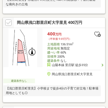
な南向きの土地
岡山県浅口郡里庄町大字里見 400万円
400
万円
（坪単価:9.69万円）
2
土地面積
136.51m
用途地域
無指定
建ぺい率
60%
容積率
200%
建築条件
なし
山陽本線 里庄駅 徒歩35分
岡山県浅口郡里庄町大字里見
建築条件なし
【浅口郡里庄町里見】小学校まで徒歩4分の子育て好立地！駐車場
用地としても◎