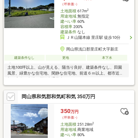
（坪単価:-）
2
土地面積
617m
用途地域
無指定
建ぺい率
60%
容積率
200%
建築条件
なし
ＪＲ山陽本線 里庄駅 徒歩10分
岡山県浅口郡里庄町大字新庄
建築条件なし
更地
本下水
土地100坪以上、山が見える、陽当り良好、建築条件なし、田園
風景、緑豊かな住宅地、閑静な住宅地、前道６ｍ以上、都市近
郊、高台に立地、周辺交通量少なめ
岡山県和気郡和気町和気 350万円
350
万円
（坪単価:-）
2
土地面積
251.28m
用途地域
商業地域
建ぺい率
80%