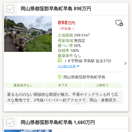
岡山県都窪郡早島町早島 898万円
898
万円
（坪単価:-）
2
土地面積
299.31m
用途地域
無指定
建ぺい率
60%
容積率
100%
建築条件
なし
ＪＲ宇野線 早島駅 徒歩37分
その他の交通
岡山県都窪郡早島町早島
建築条件なし
本下水
上物有り
遮るもののない開放的な眺望が魅力。平屋やドッグランも叶う広
大な敷地です。2号線バイパスへ好アクセスで、岡山・倉敷双方へ
の通勤・レジャーも快適です。 担当直通番号：070-5627-0434
岡山県都窪郡早島町早島 1,680万円