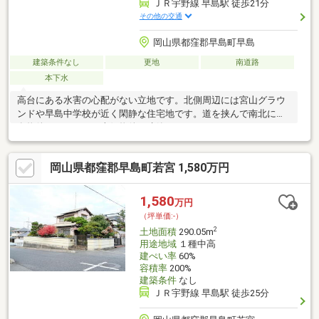
ＪＲ宇野線 早島駅 徒歩21分
その他の交通
岡山県都窪郡早島町早島
建築条件なし
更地
南道路
本下水
高台にある水害の心配がない立地です。北側周辺には宮山グラウ
ンドや早島中学校が近く閑静な住宅地です。道を挟んで南北に所
有物件となります。南側物件は建築不可となっております。
岡山県都窪郡早島町若宮 1,580万円
1,580
万円
（坪単価:-）
2
土地面積
290.05m
用途地域
１種中高
建ぺい率
60%
容積率
200%
建築条件
なし
ＪＲ宇野線 早島駅 徒歩25分