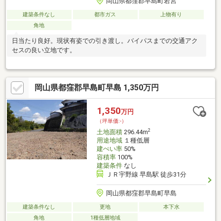
岡山県都窪郡早島町若宮
建築条件なし
都市ガス
上物有り
角地
日当たり良好。現状有姿での引き渡し。バイパスまでの交通アク
セスの良い立地です。
岡山県都窪郡早島町早島 1,350万円
1,350
万円
（坪単価:-）
2
土地面積
296.44m
用途地域
１種低層
建ぺい率
50%
容積率
100%
建築条件
なし
ＪＲ宇野線 早島駅 徒歩31分
岡山県都窪郡早島町早島
建築条件なし
更地
本下水
角地
1種低層地域