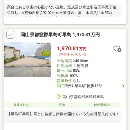
高台にある水害の心配がない立地。造成及び水道引込工事完了後
引渡し。※有効面積(292.02㎡)※水道引込工事、水道負担金55万円
別途要。※造成工事費用及び水道引込工事費用は販売価格に含ま
れます。
岡山県都窪郡早島町早島 1,970.81万円
1,970.81
万円
（坪単価:26.50万円）
2
土地面積
245.86m
用途地域
１種低層
建ぺい率
50%
容積率
100%
建築条件
なし
宇野線 早島駅 徒歩13分
岡山県都窪郡早島町早島
建築条件なし
更地
1種低層地域
【早島町早島】高台に位置し南側が開けているため眺望良好です♪