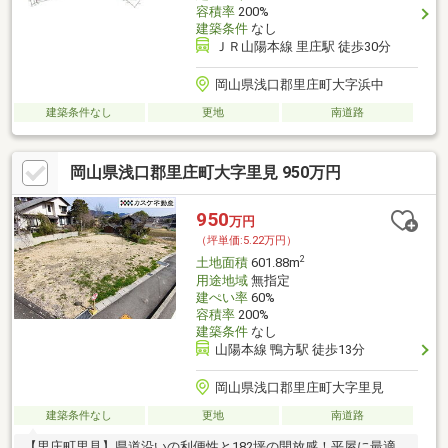
容積率
200%
建築条件
なし
ＪＲ山陽本線 里庄駅 徒歩30分
岡山県浅口郡里庄町大字浜中
建築条件なし
更地
南道路
岡山県浅口郡里庄町大字里見 950万円
950
万円
（坪単価:5.22万円）
2
土地面積
601.88m
用途地域
無指定
建ぺい率
60%
容積率
200%
建築条件
なし
山陽本線 鴨方駅 徒歩13分
岡山県浅口郡里庄町大字里見
建築条件なし
更地
南道路
【里庄町里見】県道沿いの利便性と182坪の開放感！平屋に最適