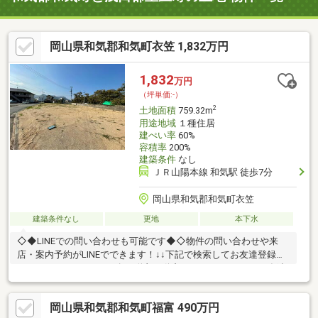
岡山県和気郡和気町衣笠 1,832万円
1,832
万円
（坪単価:-）
2
土地面積
759.32m
用途地域
１種住居
建ぺい率
60%
容積率
200%
建築条件
なし
ＪＲ山陽本線 和気駅 徒歩7分
岡山県和気郡和気町衣笠
建築条件なし
更地
本下水
◇◆LINEでの問い合わせも可能です◆◇物件の問い合わせや来
店・案内予約がLINEでできます！↓↓下記で検索してお友達登録し
て下さい↓↓■アカウント名→咲良不動産■ID→＠403akwjq※お友達
登録後、まずはお名前(フルネーム)をメッセージでお送り下さい※
岡山県和気郡和気町福富 490万円