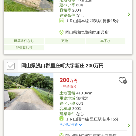
建ぺい率
60%
容積率
200%
建築条件
なし
ＪＲ山陽本線 和気駅 徒歩15分
岡山県和気郡和気町尺所
建築条件なし
更地
本下水
即引渡し可
岡山県浅口郡里庄町大字新庄 200万円
200
万円
（坪単価:-）
2
土地面積
410.04m
用途地域
無指定
建ぺい率
60%
容積率
200%
建築条件
なし
ＪＲ山陽本線 里庄駅 徒歩16分
その他の交通
岡山県浅口郡里庄町大字新庄