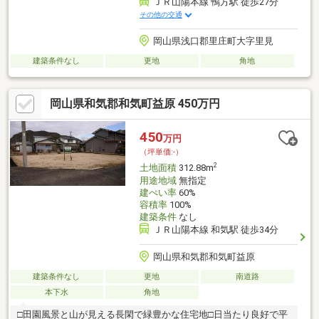
ＪＲ山陽本線 鴨方駅 徒歩27分
その他の交通
岡山県浅口郡里庄町大字里見
建築条件なし
更地
角地
岡山県和気郡和気町益原 450万円
450
万円
（坪単価:-）
2
土地面積
312.88m
用途地域
無指定
建ぺい率
60%
容積率
100%
建築条件
なし
ＪＲ山陽本線 和気駅 徒歩34分
岡山県和気郡和気町益原
建築条件なし
更地
南道路
本下水
角地
□田園風景と山が見える長閑で緑豊かな住宅地□日当たり良好で平