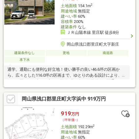
2
土地面積
154.1m
用途地域
無指定
建ぺい率
60%
容積率
200%
建築条件
なし
ＪＲ山陽本線 里庄駅 徒歩8分
岡山県浅口郡里庄町大字新庄
建築条件なし
更地
南道路
本下水
通学、通勤にも便利な好立地！使い勝手の良い46.6坪の区画か
ら、広々とした116.0坪の区画まで、ゆとりのある設計により、す
べての区画で日当たり良好！国道2号玉島・笠岡道路の開通によ
り、利便性と将来性を兼ね備えたこの地で、未来を設計してみま
せんか。
岡山県浅口郡里庄町大字浜中 919万円
919
万円
（坪単価:-）
2
土地面積
192.29m
用途地域
無指定
建ぺい率
60%