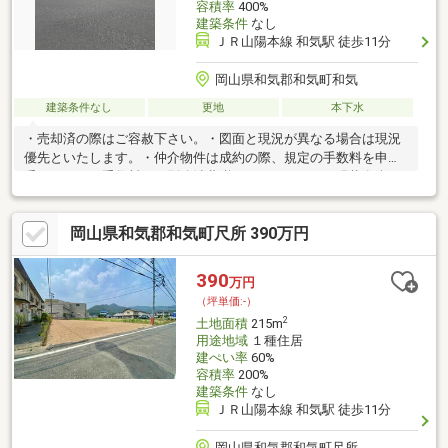
容積率
400%
建築条件
なし
ＪＲ山陽本線 和気駅 徒歩11分
岡山県和気郡和気町和気
建築条件なし
更地
本下水
・売却済の際はご容赦下さい。・図面と現況が異なる場合は現況
優先といたします。・仲介物件は成約の際、規定の手数料を申し
受けます。・手数料には別途消費税がかかります。・現状有姿に
て引渡し。・売主契約不適合責任免責。・土地境界確定測量が必
要な場合は、買主負担とします。
岡山県和気郡和気町尺所 390万円
390
万円
（坪単価:-）
2
土地面積
215m
用途地域
１種住居
建ぺい率
60%
容積率
200%
建築条件
なし
ＪＲ山陽本線 和気駅 徒歩11分
岡山県和気郡和気町尺所