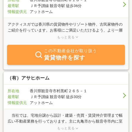
最寄駅
ＪＲ予讃線 観音寺駅 徒歩36分
情報提供元
アットホーム
アクティスガでは香川県の賃貸物件やリゾート物件、古民家物件の
ご紹介を行っています。お客様にご満足いただけるよう、より一層
努力を重ねてまいりたいと思います。ご意見やご質問などございま
もっと見る
したら、是非お気軽にお問合せください。今後とも株式会社アクテ
ィスガをよろしくお願い申し上げます。
この不動産会社が取り扱う
賃貸物件を探す
（有）アサヒホーム
所在地
香川県観音寺市村黒町２６５－１
最寄駅
ＪＲ予讃線 観音寺駅 徒歩30分
情報提供元
アットホーム
当社では、宅地分譲から設計・建築・売買・賃貸仲介管理まで幅
広い不動産業務を行っております。主に丸亀市から観音寺市内に至
る、中・西讃地区にて地域に密着した活動をしております。 理想
もっと見る