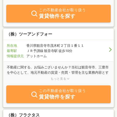
ります。暮らしの中にアート、アンティークを取り入れ、ゆとりあ
る暮らし、やすらぎの空間創り、浴室での音楽リラクゼーション入
この不動産会社が取り扱う
浴と浴室大型液晶テレビで快適な生活をご提供致します。是非、お
賃貸物件を探す
客様自身の目で、賃貸マンション・一戸建コテージ『パティシェー
ル・ラバーズセレクション』 新規賃貸１戸建Spa
Francorchampsをご確認下さい。皆様の夢のある新生活のスタート
を応援します。２０２４年３月竣工新築賃貸１戸建Spa
（株）ツーアンドフォー
Francorchamps TOYOHAMA全８棟満室御礼 ２０２５年２月竣工
新築賃貸１戸建Spa Francorchamps Onohara全５棟満室御礼２０
所在地
香川県観音寺市茂木町２丁目１番１１
２６年３月着工新築賃貸１戸建Spa Francorchamps Fukudahara B １
最寄駅
ＪＲ予讃線 観音寺駅 徒歩10分
棟 ２０２６年７月竣工予定２０２６年１月末リフォーム賃貸１戸
情報提供元
アットホーム
建完成予定Spa Francorchamps Fkudahara A
不動産に関する、お悩みございませんか？当社は観音寺市、三豊市
を中心として、地元不動産の賃貸・売買・管理を主な業務内容とす
る会社です。空室でお困りのアパート、マンションオーナー様お気
もっと見る
軽にお問い合わせ下さい。土地、空き家でお困りの方お気軽にお問
い合わせ下さい。
この不動産会社が取り扱う
賃貸物件を探す
（株）フラクタス