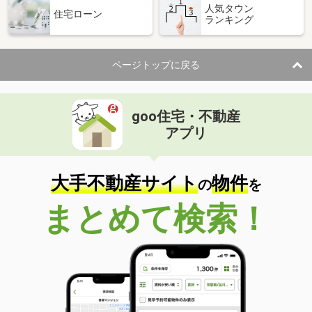
人気タウン
住宅ローン
ランキング
ページトップに戻る
goo住宅・不動産
アプリ
大手不動産サイト
物件
の
を
まとめて検索！