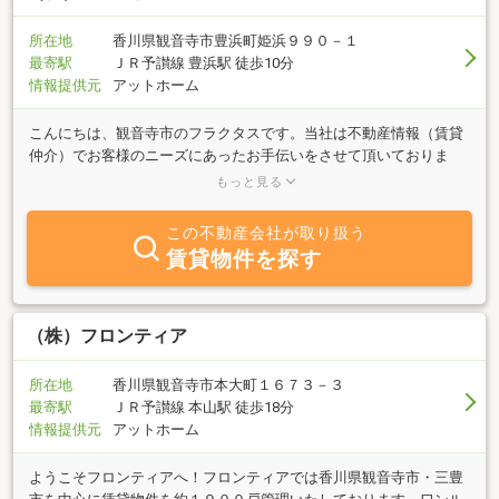
所在地
香川県観音寺市豊浜町姫浜９９０－１
最寄駅
ＪＲ予讃線 豊浜駅 徒歩10分
情報提供元
アットホーム
こんにちは、観音寺市のフラクタスです。当社は不動産情報（賃貸
仲介）でお客様のニーズにあったお手伝いをさせて頂いておりま
す。ご希望の物件がございましたら、お気軽にお問い合わせ下さ
もっと見る
い！
この不動産会社が取り扱う
賃貸物件を探す
（株）フロンティア
所在地
香川県観音寺市本大町１６７３－３
最寄駅
ＪＲ予讃線 本山駅 徒歩18分
情報提供元
アットホーム
ようこそフロンティアへ！フロンティアでは香川県観音寺市・三豊