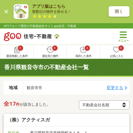
アプリ版はこちら
開く
複数社の物件を探せる！
NTTグループ運営の不動産総合サイト goo住宅・不動産
0
0
0
0
最近検索した条件
最近見た物件
保存した条件
お気に入り
香川県観音寺市の不動産会社一覧
地域
変更する
観音寺市
全17
件
が該当しました。
（株）アクティスガ
所在地
香川県観音寺市植田町８１８－１