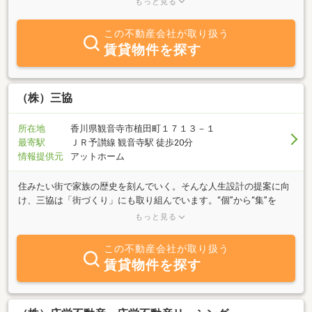
もっと見る
として、賃貸マンションや賃貸事務所等の賃貸仲介管理、土地建物
の売買仲介業務、分譲宅地のピアタウンシリーズなどを手がけてい
この不動産会社が取り扱う
ます。不動産取引のプロとして、お客様のご要望に基づいた情報の
賃貸物件を探す
ご提供、不動産についてのご相談にお応えできるよう、不動産を通
じて皆様のお役に立てるよう努力して参ります。ベテランスタッフ
が迅速丁寧に対応し、満足・納得のいく物件をお探しいたしますの
で、どうぞお気軽にご来店下さい。土、日、祝日は定休日ですが事
（株）三協
前予約をいただきましたらご案内対応等いたします。
所在地
香川県観音寺市植田町１７１３－１
最寄駅
ＪＲ予讃線 観音寺駅 徒歩20分
情報提供元
アットホーム
住みたい街で家族の歴史を刻んでいく。そんな人生設計の提案に向
け、三協は「街づくり」にも取り組んでいます。“個”から“集”を
見、“集”から“個”を見つめ直す先に開けてくるのは、人が街を作
もっと見る
り、やがて街が人や暮らしの未来を育む明日です。その笑顔のサイ
クルを人・街・未来の調和と触発の中に描き出していくのが、三協
この不動産会社が取り扱う
が目指している「理想の街」プロジェクトです。
賃貸物件を探す