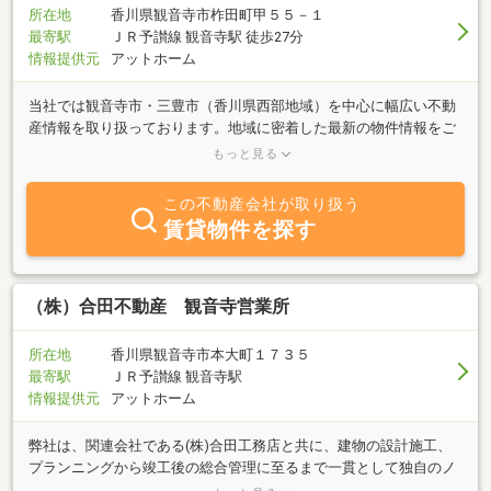
所在地
香川県観音寺市柞田町甲５５－１
最寄駅
ＪＲ予讃線 観音寺駅 徒歩27分
情報提供元
アットホーム
当社では観音寺市・三豊市（香川県西部地域）を中心に幅広い不動
産情報を取り扱っております。地域に密着した最新の物件情報をご
提供致しておりますのでお気軽にお問い合せ下さい。◆事業内容
もっと見る
◆●賃貸：事務所、店舗、倉庫、工場、駐車場●売買：新築一戸建、
中古一戸建、中古マンション、事務所、店舗●その他：不動産コン
この不動産会社が取り扱う
サルティング業務、相続関係業務、実家じまい、家財整理処分等
賃貸物件を探す
（株）合田不動産 観音寺営業所
所在地
香川県観音寺市本大町１７３５
最寄駅
ＪＲ予讃線 観音寺駅
情報提供元
アットホーム
弊社は、関連会社である(株)合田工務店と共に、建物の設計施工、
プランニングから竣工後の総合管理に至るまで一貫として独自のノ
ウハウをお客様にご提供しております。当営業所は観音寺市を拠点