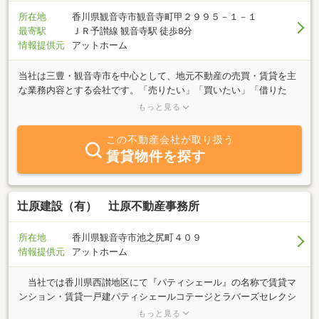
所在地
香川県観音寺市観音寺町甲２９９５－１－１
最寄駅
ＪＲ予讃線 観音寺駅 徒歩8分
情報提供元
アットホーム
当社は三豊・観音寺市を中心として、地元不動産の売買・賃貸を主
な業務内容とする会社です。「売りたい」「買いたい」「借りた
い」ご希望の方は、不動産に関する質問はお気軽にご相談くださ
もっと見る
い。お客様のご希望に併せた対応を心掛けております。
この不動産会社が取り扱う
賃貸物件を探す
辻原建設（有） 辻原不動産事務所
所在地
香川県観音寺市池之尻町４０９
情報提供元
アットホーム
当社では香川県西讃地区にて『パティシェール』の名称で賃貸マ
ンション・賃貸一戸建パティシェールコテージとラバーズセレクシ
ョンを。2024年より賃貸１戸建Spa Francorchampsを展開してお
もっと見る