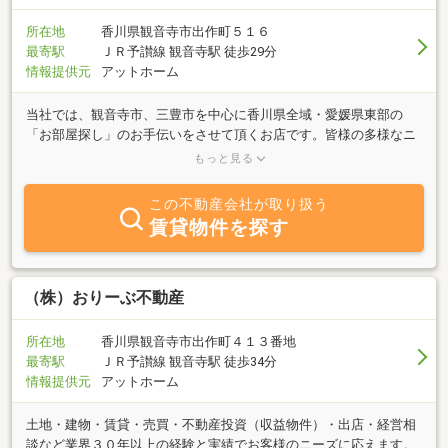
所在地
香川県観音寺市出作町５１６
最寄駅
ＪＲ予讃線 観音寺駅 徒歩29分
情報提供元
アットホーム
当社では、観音寺市、三豊市を中心に香川県全域・愛媛県東部の
「お部屋探し」のお手伝いをさせて頂くお店です。皆様の多様なニ
ーズにお応えすべく、豊富で新鮮な物件情報を取り揃えておりま
もっと見る
す。不動産をお探しになる際は、ぜひ一度「イー・ホームズ」まで
お気軽にお問い合わせくださいませ！
この不動産会社が取り扱う
賃貸物件を探す
（株）おりーぶ不動産
所在地
香川県観音寺市出作町４１３番地
最寄駅
ＪＲ予讃線 観音寺駅 徒歩34分
情報提供元
アットホーム
土地・建物・賃貸・売買・不動産投資（収益物件）・出店・経営相
談など業界３０年以上の経験と実績でお客様のニーズに応えます。