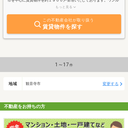
市を中心に賃貸物件を約１９００戸管理いたしております。ワンル
ームからファミリータイプ、一戸建てに至る幅広いラインナップで
もっと見る
対応していますので、きっとあなたのお探しの部屋が見つかること
でしょう。当エリアでのお部屋探しはフロンティアにぜひおまかせ
この不動産会社が取り扱う
下さい！
賃貸物件を探す
1～17
件
地域
変更する
観音寺市
不動産をお持ちの方