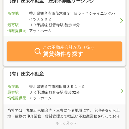
（株）庄栄不動産 庄栄不動産リーシング
所在地
香川県観音寺市茂木町３丁目５－７シャイニングハ
イツＡ２０２
最寄駅
ＪＲ予讃線 観音寺駅 徒歩15分
情報提供元
アットホーム
この不動産会社が取り扱う
賃貸物件を探す
（有）庄栄不動産
所在地
香川県観音寺市植田町３５１－５
最寄駅
ＪＲ予讃線 観音寺駅 徒歩32分
情報提供元
アットホーム
当社では、丸亀から観音寺・三豊に至る地域にて、宅地分譲から土
地・建物の仲介業務・賃貸管理まで幅広い不動産業務を行っており
ます。お客様のあらゆるニーズに応える『理想の住まい』をご提案
もっと見る
致しますのでお気軽にご相談下さい。