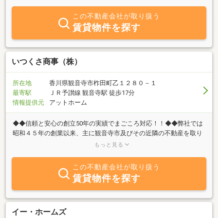
の住まいの夢実現に向けて、親身になってお手伝い致しますのでお
気軽にお問い合せ下さい。
この不動産会社が取り扱う
賃貸物件を探す
いつくさ商事（株）
所在地
香川県観音寺市柞田町乙１２８０－１
最寄駅
ＪＲ予讃線 観音寺駅 徒歩17分
情報提供元
アットホーム
◆◆信頼と安心の創立50年の実績でまごころ対応！！◆◆弊社では
昭和４５年の創業以来、主に観音寺市及びその近隣の不動産を取り
扱いしています。ご希望の物件の売買・賃貸など、不動産を「売り
もっと見る
たい」「買いたい」「活用したい方」、不動産に関する質問は何で
もお気軽にご相談ください。
この不動産会社が取り扱う
賃貸物件を探す
イー・ホームズ