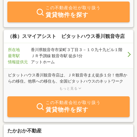
この不動産会社が取り扱う
賃貸物件を探す
（株）スマイアシスト ピタットハウス香川観音寺店
所在地
香川県観音寺市栄町３丁目３－１０九十九ビル１階
最寄駅
ＪＲ予讃線 観音寺駅 徒歩1分
情報提供元
アットホーム
ピタットハウス香川観音寺店は、ＪＲ観音寺まえ徒歩１分！他県か
らの移住。他県への移住も、全国ピタットハウスのネットワーク
で、しっかりご提案いたします。査定 ・ 相続 ・ 遺品整
もっと見る
理 ・ 建てかえ ・ リフォーム ・ 解体などのご相談も承っ
ております。どうぞお気軽にお立ち寄りください。
この不動産会社が取り扱う
賃貸物件を探す
たかおか不動産