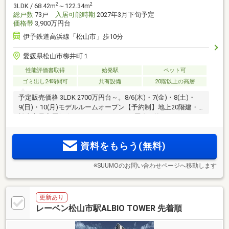
2
2
3LDK / 68.42m
～122.34m
総戸数
73戸
入居可能時期
2027年3月下旬予定
価格帯
3,900万円台
伊予鉄道高浜線「松山市」歩10分
愛媛県松山市柳井町１
性能評価書取得
始発駅
ペット可
ゴミ出し24時間可
共有設備
20階以上の高層
予定販売価格 3LDK 2700万円台～。8/6(木)・7(金)・8(土)・
9(日)・10(月)モデルルームオープン【予約制】地上20階建・
松山市最高層(※2)タワーレジデンス。2層吹き抜けのラウン
ジ、ゲストルームなど充実の共用空間。伊予鉄道「松山市」
駅徒歩10分、「松山銀天街商店街」徒歩3分、「大街道商店
資料をもらう(無料)
街」徒歩4分。資料請求受付中
※SUUMOのお問い合わせページへ移動します
更新あり
レーベン松山市駅ALBIO TOWER 先着順