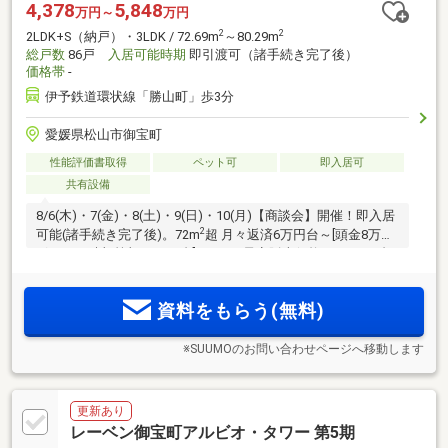
4,378
5,848
万円～
万円
2
2
2LDK+S（納戸）・3LDK / 72.69m
～80.29m
総戸数
86戸
入居可能時期
即引渡可（諸手続き完了後）
価格帯
-
伊予鉄道環状線「勝山町」歩3分
愛媛県松山市御宝町
性能評価書取得
ペット可
即入居可
共有設備
8/6(木)・7(金)・8(土)・9(日)・10(月)【商談会】開催！即入居
2
可能(諸手続き完了後)。72m
超 月々返済6万円台～[頭金8万円/
ボーナス時加算額11万円台]。3LDK 予定販売価格 2900万円台
～。伊予鉄道市内線「勝山町」電停徒歩3分。全邸南向き 7プ
ラン・多彩なバリエーション。新しい断熱性能基準を満たし
資料をもらう(無料)
た「ZEH-M Oriented」
※SUUMOのお問い合わせページへ移動します
更新あり
レーベン御宝町アルビオ・タワー 第5期