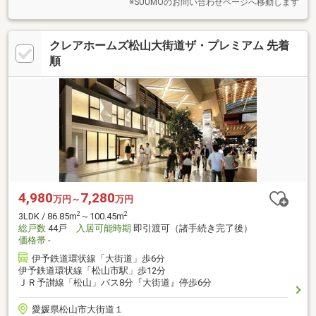
※SUUMOのお問い合わせページへ移動します
クレアホームズ松山大街道ザ・プレミアム 先着
順
4,980
7,280
万円～
万円
2
2
3LDK / 86.85m
～100.45m
総戸数
44戸
入居可能時期
即引渡可（諸手続き完了後）
価格帯
-
伊予鉄道環状線「大街道」歩6分
伊予鉄道環状線「松山市駅」歩12分
ＪＲ予讃線「松山」バス8分『大街道』停歩6分
愛媛県松山市大街道１