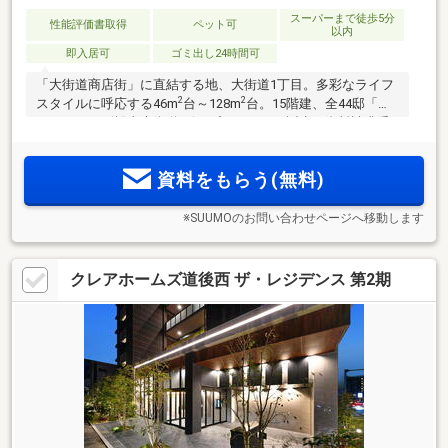
スーパーまで徒歩5分
性能評価書取得
ペット可
以内
即入居可
ゴミ出し24時間可
「大街道商店街」に直結する地、大街道1丁目。多彩なライフ
2
2
スタイルに呼応する46m
台～128m
台。15階建、全44邸「ク
レアホームズ松山大街道 ザ・プレミアム」誕生。資料請求受
付中。マンションギャラリー公開中、来場予約受付中！
資料をもらう(無料)
※SUUMOのお問い合わせページへ移動します
クレアホームズ道後西 ザ・レジデンス 第2期