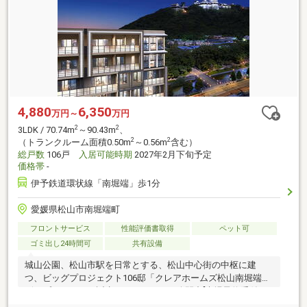
4,880
6,350
万円～
万円
2
2
3LDK / 70.74m
～90.43m
、
2
2
（トランクルーム面積0.50m
～0.56m
含む）
総戸数
106戸
入居可能時期
2027年2月下旬予定
価格帯
-
伊予鉄道環状線「南堀端」歩1分
愛媛県松山市南堀端町
フロントサービス
性能評価書取得
ペット可
ゴミ出し24時間可
共有設備
城山公園、松山市駅を日常とする、松山中心街の中枢に建
つ、ビッグプロジェクト106邸「クレアホームズ松山南堀端
ザ・プレミアム」誕生。モデルルーム公開中[来場予約受付
中]。資料請求受付中！