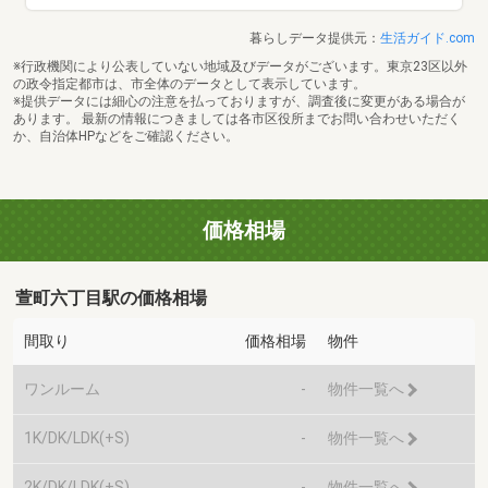
暮らしデータ提供元：
生活ガイド.com
※行政機関により公表していない地域及びデータがございます。東京23区以外
の政令指定都市は、市全体のデータとして表示しています。
※提供データには細心の注意を払っておりますが、調査後に変更がある場合が
あります。 最新の情報につきましては各市区役所までお問い合わせいただく
か、自治体HPなどをご確認ください。
価格相場
萱町六丁目駅の価格相場
間取り
価格相場
物件
ワンルーム
-
物件一覧へ
1K/DK/LDK(+S)
-
物件一覧へ
2K/DK/LDK(+S)
-
物件一覧へ