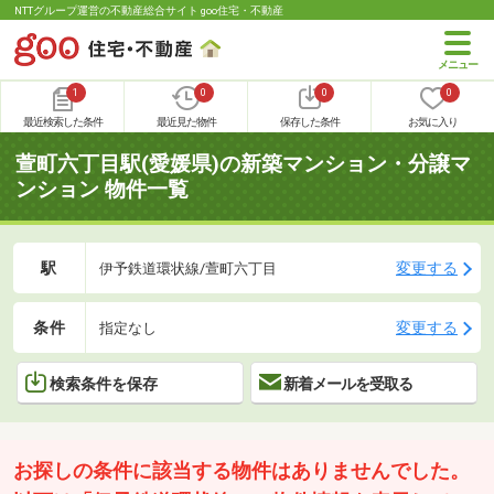
NTTグループ運営の不動産総合サイト goo住宅・不動産
1
0
0
0
最近検索した条件
最近見た物件
保存した条件
お気に入り
萱町六丁目駅(愛媛県)の新築マンション・分譲マ
ンション 物件一覧
駅
変更する
伊予鉄道環状線/萱町六丁目
条件
変更する
指定なし
検索条件を保存
新着メールを受取る
お探しの条件に該当する物件はありませんでした。