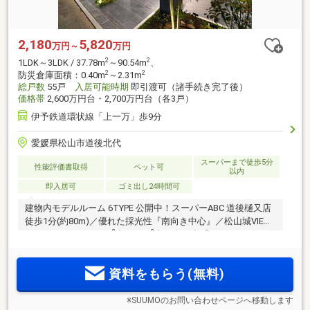
2,180
5,820
万円～
万円
2
2
1LDK～3LDK / 37.78m
～90.54m
、
2
2
防災倉庫面積：0.40m
～2.31m
総戸数
55戸
入居可能時期
即引渡可（諸手続き完了後）
価格帯
2,600万円台・2,700万円台（各3戸）
伊予鉄道環状線「上一万」歩9分
愛媛県松山市道後北代
スーパーまで徒歩5分
性能評価書取得
ペット可
以内
即入居可
ゴミ出し24時間可
建物内モデルルーム 6TYPE 公開中！スーパーABC 道後樋又店
徒歩1分(約80m)／優れた採光性『南向き中心』／松山城VIEW
2
2
／1LDK～3LDK・37m
台～90m
台。全55邸「クレアホームズ
道後西 ザ・レジデンス」誕生。資料請求受付中！第2期先着順
申込受付中
資料をもらう(無料)
※SUUMOのお問い合わせページへ移動します