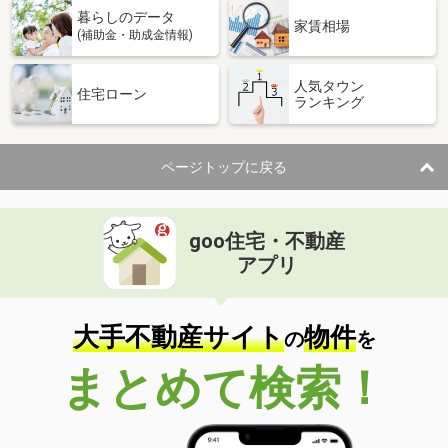
暮らしのデータ
家賃相場
(補助金・助成金情報)
人気タウン
住宅ローン
ランキング
ページトップに戻る
goo住宅・不動産
アプリ
大手不動産サイト
物件
の
を
まとめて検索！