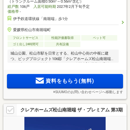
2
2
（トランクルーム面積0.50m
～0.56m
含む）
総戸数
106戸
入居可能時期
2027年2月下旬予定
価格帯
-
伊予鉄道環状線「南堀端」歩1分
愛媛県松山市南堀端町
フロントサービス
性能評価書取得
ペット可
ゴミ出し24時間可
共有設備
城山公園、松山市駅を日常とする、松山中心街の中枢に建
つ、ビッグプロジェクト106邸「クレアホームズ松山南堀端
ザ・プレミアム」誕生。モデルルーム公開中[来場予約受付
中]。資料請求受付中！
資料をもらう(無料)
※SUUMOのお問い合わせページへ移動します
クレアホームズ松山南堀端 ザ・プレミアム 第3期