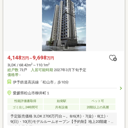
4,148
9,698
万円～
万円
2
2
3LDK / 68.42m
～110.1m
総戸数
73戸
入居可能時期
2027年3月下旬予定
価格帯
-
伊予鉄道高浜線「松山市」歩10分
愛媛県松山市柳井町１
性能評価書取得
始発駅
ペット可
ゴミ出し24時間可
共有設備
20階以上の高層
予定販売価格 3LDK 2700万円台～。8/6(木)・7(金)・8(土)・
9(日)・10(月)モデルルームオープン【予約制】地上20階建・
松山市最高層(※2)タワーレジデンス。2層吹き抜けのラウン