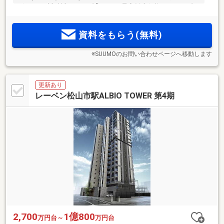
ボーナス時加算額11万円台]。3LDK 予定販売価格 2900万円台
～。伊予鉄道市内線「勝山町」電停徒歩3分。全邸南向き 7プ
ラン・多彩なバリエーション。新しい断熱性能基準を満たし
資料をもらう(無料)
た「ZEH-M Oriented」
※SUUMOのお問い合わせページへ移動します
更新あり
レーベン松山市駅ALBIO TOWER 第4期
2,700
1億800
万円台～
万円台