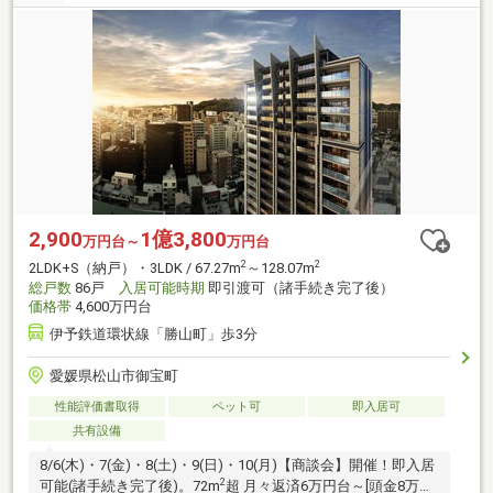
2,900
1億3,800
万円台～
万円台
2
2
2LDK+S（納戸）・3LDK / 67.27m
～128.07m
総戸数
86戸
入居可能時期
即引渡可（諸手続き完了後）
価格帯
4,600万円台
伊予鉄道環状線「勝山町」歩3分
愛媛県松山市御宝町
性能評価書取得
ペット可
即入居可
共有設備
8/6(木)・7(金)・8(土)・9(日)・10(月)【商談会】開催！即入居
2
可能(諸手続き完了後)。72m
超 月々返済6万円台～[頭金8万円/