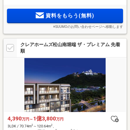
ジ、ゲストルームなど充実の共用空間。伊予鉄道「松山市」
駅徒歩10分、「松山銀天街商店街」徒歩3分、「大街道商店
資料をもらう(無料)
街」徒歩4分。資料請求受付中
※SUUMOのお問い合わせページへ移動します
クレアホームズ松山南堀端 ザ・プレミアム 先着
順
4,390
1億3,800
万円～
万円
2
2
3LDK / 70.74m
～120.64m
、