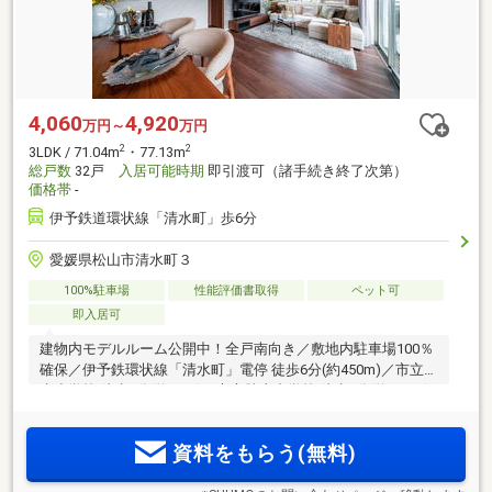
4,060
4,920
万円～
万円
2
2
3LDK / 71.04m
・77.13m
総戸数
32戸
入居可能時期
即引渡可（諸手続き終了次第）
価格帯
-
伊予鉄道環状線「清水町」歩6分
愛媛県松山市清水町３
100%駐車場
性能評価書取得
ペット可
即入居可
建物内モデルルーム公開中！全戸南向き／敷地内駐車場100％
確保／伊予鉄環状線「清水町」電停 徒歩6分(約450m)／市立清
水小学校 徒歩1分(約70m)／市立勝山中学校 徒歩4分(約260m)
／即入居可（諸手続き終了次第）
資料をもらう(無料)