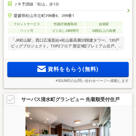
ＪＲ予讃線「松山」歩1分
愛媛県松山市辻町398番6、399番1
フロントサービス
性能評価書取得
始発駅
ペット可
ゴミ出し24時間可
20階以上の高層
「JR松山駅」西口広場直結×松山最高層20階建タワー。130戸
ビッグプロジェクト。TOP2フロア 限定9邸プレミアム住戸。
「クレアホームズ松山駅 J.CRESTタワー」誕生。資料請求受
付中。
資料をもらう(無料)
※SUUMOのお問い合わせページへ移動します
サーパス清水町グランビュー 先着順受付住戸