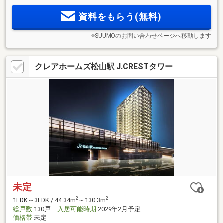
資料をもらう(無料)
※SUUMOのお問い合わせページへ移動します
クレアホームズ松山駅 J.CRESTタワー
未定
2
2
1LDK～3LDK / 44.34m
～130.3m
総戸数
130戸
入居可能時期
2029年2月予定
価格帯
未定