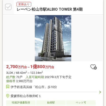
更新あり
レーベン松山市駅ALBIO TOWER 第4期
2,700
1億800
万円台～
万円台
2
2
3LDK / 68.42m
～122.34m
総戸数
73戸
入居可能時期
2027年3月下旬予定
価格帯
3,900万円台
伊予鉄道高浜線「松山市」歩10分
愛媛県松山市柳井町１
性能評価書取得
始発駅
ペット可