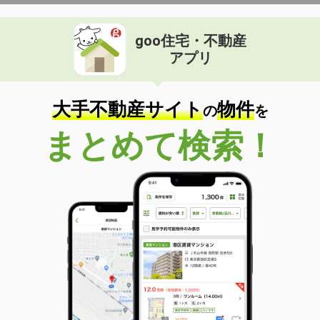
goo住宅・不動産
アプリ
大手不動産サイト
物件
の
を
まとめて検索！