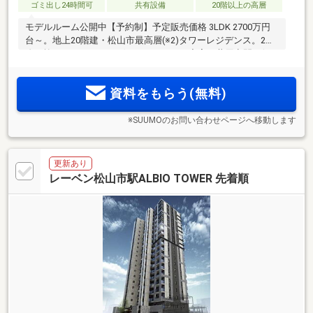
ゴミ出し24時間可
共有設備
20階以上の高層
モデルルーム公開中【予約制】予定販売価格 3LDK 2700万円
台～。地上20階建・松山市最高層(※2)タワーレジデンス。2層
吹き抜けのラウンジ、ゲストルームなど充実の共用空間。伊
予鉄道「松山市」駅徒歩10分、「松山銀天街商店街」徒歩3
分、「大街道商店街」徒歩4分。資料請求受付中
資料をもらう(無料)
※SUUMOのお問い合わせページへ移動します
更新あり
レーベン松山市駅ALBIO TOWER 先着順