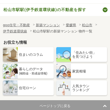
松山市駅駅(伊予鉄道環状線)の不動産を探す
goo住宅・不動産
新築マンション
愛媛県
松山市
伊予鉄道環状線
松山市駅駅の新築マンション 物件一覧
お役立ち情報
「住みたい街」
住まいのコラム
を見つけよう
暮らしのデータ
家賃相場
(補助金・助成金情報)
人気タウン
住宅ローン
ランキング
ページトップに戻る