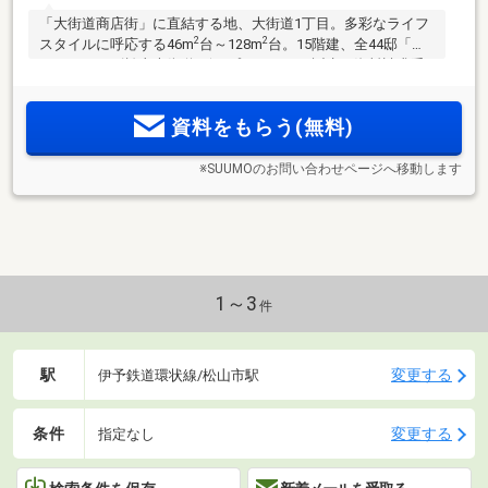
「大街道商店街」に直結する地、大街道1丁目。多彩なライフ
2
2
スタイルに呼応する46m
台～128m
台。15階建、全44邸「ク
レアホームズ松山大街道 ザ・プレミアム」誕生。資料請求受
付中。マンションギャラリー公開中、来場予約受付中！
資料をもらう(無料)
※SUUMOのお問い合わせページへ移動します
1～3
件
駅
変更する
伊予鉄道環状線/松山市駅
条件
変更する
指定なし