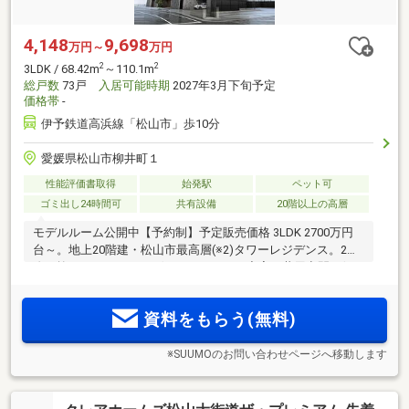
4,148
9,698
万円～
万円
2
2
3LDK / 68.42m
～110.1m
総戸数
73戸
入居可能時期
2027年3月下旬予定
価格帯
-
伊予鉄道高浜線「松山市」歩10分
愛媛県松山市柳井町１
性能評価書取得
始発駅
ペット可
ゴミ出し24時間可
共有設備
20階以上の高層
モデルルーム公開中【予約制】予定販売価格 3LDK 2700万円
台～。地上20階建・松山市最高層(※2)タワーレジデンス。2層
吹き抜けのラウンジ、ゲストルームなど充実の共用空間。伊
予鉄道「松山市」駅徒歩10分、「松山銀天街商店街」徒歩3
分、「大街道商店街」徒歩4分。資料請求受付中
資料をもらう(無料)
※SUUMOのお問い合わせページへ移動します