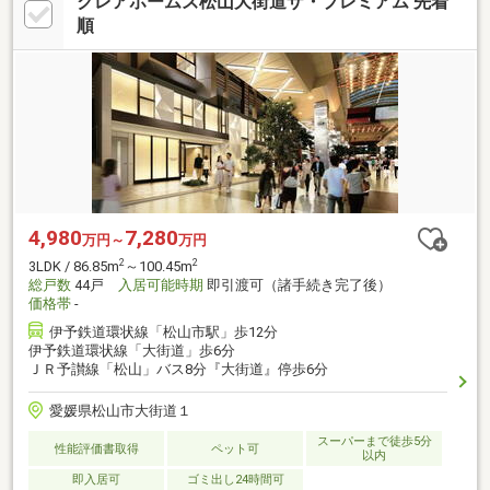
クレアホームズ松山大街道ザ・プレミアム 先着
順
4,980
7,280
万円～
万円
2
2
3LDK / 86.85m
～100.45m
総戸数
44戸
入居可能時期
即引渡可（諸手続き完了後）
価格帯
-
伊予鉄道環状線「松山市駅」歩12分
伊予鉄道環状線「大街道」歩6分
ＪＲ予讃線「松山」バス8分『大街道』停歩6分
愛媛県松山市大街道１
スーパーまで徒歩5分
性能評価書取得
ペット可
以内
即入居可
ゴミ出し24時間可