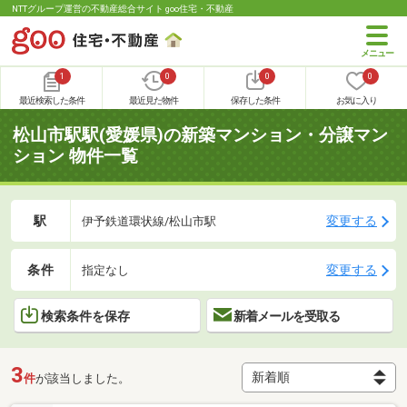
NTTグループ運営の不動産総合サイト goo住宅・不動産
1
0
0
0
最近検索した条件
最近見た物件
保存した条件
お気に入り
松山市駅駅(愛媛県)の新築マンション・分譲マン
ション 物件一覧
駅
変更する
伊予鉄道環状線/松山市駅
条件
変更する
指定なし
検索条件を保存
新着メールを受取る
3
件
が該当しました。