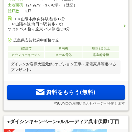
土地面積
2
124.92m
（37.78坪）（登記）
総戸数
3戸
ＪＲ山陽本線 向洋駅 徒歩17分
ＪＲ山陽本線 海田市駅 徒歩28分
つばきバス 柳ヶ丘東 バス停 徒歩3分
広島県安芸郡府中町柳ケ丘
2階建て
所有権
駐車2台以上
カウンターキッチン
オール電化
浴室乾燥機
ダイシンお客様大還元祭♪オプション工事・家電家具等選べる
プレゼント♪
資料をもらう(無料)
※SUUMOのお問い合わせページへ移動します
●ダイシンキャンペーン●ルルーディア呉市伏原1丁目