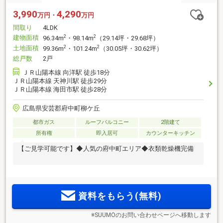
3,990
4,290
万円・
万円
間取り
4LDK
建物面積
2
2
96.34m
・98.14m
（29.14坪・29.68坪）
土地面積
2
2
99.36m
・101.24m
（30.05坪・30.62坪）
総戸数
2戸
ＪＲ山陽本線 向洋駅 徒歩18分
ＪＲ山陽本線 天神川駅 徒歩29分
ＪＲ山陽本線 海田市駅 徒歩28分
広島県安芸郡府中町柳ケ丘
都市ガス
ルーフバルコニー
2階建て
所有権
即入居可
カウンターキッチン
【ご見学可能です】◆人気の府中町エリア◆衣類乾燥機完備
資料をもらう(無料)
※SUUMOのお問い合わせページへ移動します