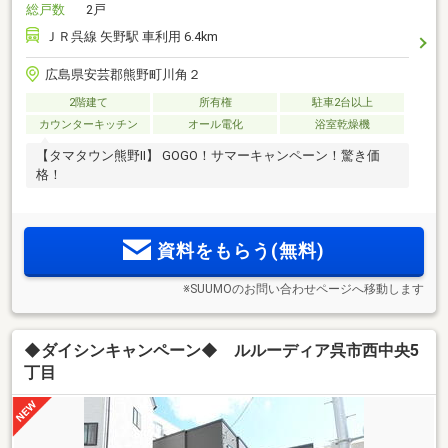
総戸数
2戸
ＪＲ呉線 矢野駅 車利用 6.4km
広島県安芸郡熊野町川角２
2階建て
所有権
駐車2台以上
カウンターキッチン
オール電化
浴室乾燥機
【タマタウン熊野Ⅱ】 GOGO！サマーキャンペーン！驚き価
格！
資料をもらう(無料)
※SUUMOのお問い合わせページへ移動します
◆ダイシンキャンペーン◆ ルルーディア呉市西中央5
丁目