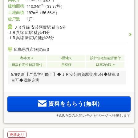
建物面積
2
110.34m
（33.37坪）
土地面積
2
187m
（56.56坪）
総戸数
1戸
ＪＲ呉線 安芸阿賀駅 徒歩5分
ＪＲ呉線 広駅 徒歩41分
ＪＲ呉線 新広駅 徒歩25分
広島県呉市阿賀南３
都市ガス
2階建て
設計住宅性能評価付
建設住宅性能評価付
所有権
駐車2台以上
8/8更新【ご見学可能！】◆ＪＲ安芸阿賀駅徒歩5分◆駐車３
台可◆収納充実
資料をもらう(無料)
※SUUMOのお問い合わせページへ移動します
更新あり