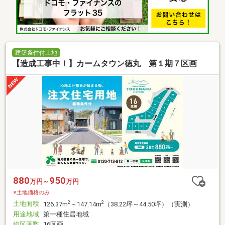
建築条件付土地
【造成工事中！】カームタウン徳丸 第１期７区画
880
950
万円～
万円
※土地価格のみ
土地面積
2
2
126.37m
～147.14m
（38.22坪～44.50坪）（実測）
用途地域
第一種住居地域
総区画数
16区画