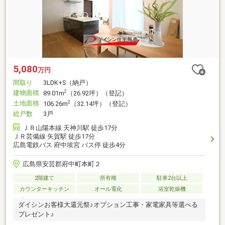
5,080
万円
間取り
3LDK+S（納戸）
建物面積
2
89.01m
（26.92坪）（登記）
土地面積
2
106.26m
（32.14坪）（登記）
総戸数
3戸
ＪＲ山陽本線 天神川駅 徒歩17分
ＪＲ芸備線 矢賀駅 徒歩17分
広島電鉄バス 府中埃宮 バス停 徒歩4分
広島県安芸郡府中町本町２
2階建て
所有権
駐車2台以上
カウンターキッチン
オール電化
浴室乾燥機
ダイシンお客様大還元祭♪オプション工事・家電家具等選べる
プレゼント♪