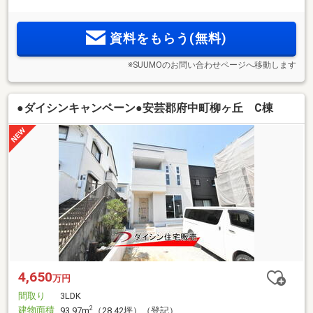
資料をもらう(無料)
※SUUMOのお問い合わせページへ移動します
●ダイシンキャンペーン●安芸郡府中町柳ヶ丘 C棟
4,650
万円
間取り
3LDK
建物面積
2
93.97m
（28.42坪）（登記）