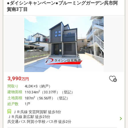
●ダイシンキャンペーン●ブルーミングガーデン呉市阿
賀南3丁目
3,990
万円
間取り
4LDK+S（納戸）
建物面積
2
110.34m
（33.37坪）（登記）
土地面積
2
187m
（56.56坪）（登記）
総戸数
1戸
ＪＲ呉線 安芸阿賀駅 徒歩5分
ＪＲ呉線 新広駅 徒歩25分
呉交通バス 阿賀小学校 バス停 徒歩2分