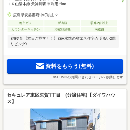
ＪＲ山陽本線 天神川駅 車利用 2km
広島県安芸郡府中町桃山２
都市ガス
所有権
駐車2台以上
カウンターキッチン
浴室乾燥機
南道路
8/8更新【本日ご見学可！】ZEH水準の省エネ住宅☆明るい2階
リビング♪
資料をもらう(無料)
※SUUMOのお問い合わせページへ移動します
セキュレア東区矢賀1丁目 (分譲住宅)【ダイワハウ
ス】