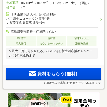
土地面積
2
2
102.88m
～107.7m
（31.12坪～32.57坪）（登記）
総戸数
2戸
ＪＲ山陽本線 天神川駅 徒歩35分
バス 府中ニュータウン 徒歩1分
ＪＲ芸備線 矢賀駅 徒歩46分
広島県安芸郡府中町瀬戸ハイム４
2階建て
所有権
駐車2台以上
即入居可
カウンターキッチン
浴室乾燥機
＼最大10万円分が当たる／ハズレ無し新生活応援キャンペー
ン！9月末成約まで
資料をもらう(無料)
※SUUMOのお問い合わせページへ移動します