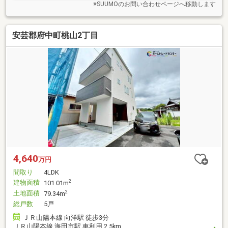
※SUUMOのお問い合わせページへ移動します
安芸郡府中町桃山2丁目
4,640
万円
間取り
4LDK
建物面積
2
101.01m
土地面積
2
79.34m
総戸数
5戸
ＪＲ山陽本線 向洋駅 徒歩3分
ＪＲ山陽本線 海田市駅 車利用 2.5km