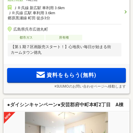
ＪＲ呉線 新広駅 車利用 3.6km
ＪＲ呉線 広駅 車利用 3.6km
郷原黒瀬線 町田 徒歩3分
広島県呉市広徳丸町
都市ガス
所有権
【第１期７区画販売スタート！】心地良い毎日が始まる街
カームタウン徳丸
資料をもらう(無料)
※SUUMOのお問い合わせページへ移動します
●ダイシンキャンペーン●安芸郡府中町本町2丁目 A棟