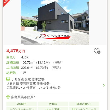
4,475
万円
間取り
4LDK
建物面積
2
109.72m
（33.19坪）（登記）
土地面積
2
207.6m
（62.79坪）（登記）
総戸数
1戸
ＪＲ呉線 呉駅 徒歩27分
ＪＲ呉線 安芸阿賀駅 徒歩45分
広島電鉄バス 伏原東 バス停 徒歩2分
広島県呉市伏原１
2階建て
所有権
駐車2台以上
カウンターキッチン
オール電化
IHクッキングヒータ