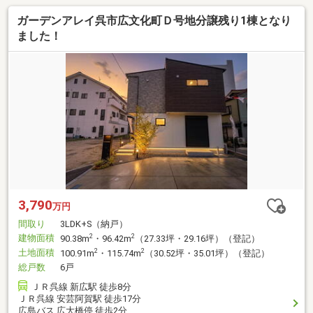
ガーデンアレイ呉市広文化町Ｄ号地分譲残り1棟となり
ました！
3,790
万円
間取り
3LDK+S（納戸）
建物面積
2
2
90.38m
・96.42m
（27.33坪・29.16坪）（登記）
土地面積
2
2
100.91m
・115.74m
（30.52坪・35.01坪）（登記）
総戸数
6戸
ＪＲ呉線 新広駅 徒歩8分
ＪＲ呉線 安芸阿賀駅 徒歩17分
広島バス 広大橋停 徒歩2分