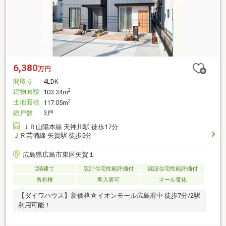
6,380
万円
間取り
4LDK
建物面積
2
103.34m
土地面積
2
117.05m
総戸数
3戸
ＪＲ山陽本線 天神川駅 徒歩17分
ＪＲ芸備線 矢賀駅 徒歩5分
広島県広島市東区矢賀１
2階建て
設計住宅性能評価付
建設住宅性能評価付
所有権
即入居可
オール電化
【ダイワハウス】新価格☆イオンモール広島府中 徒歩7分/2駅
利用可能！