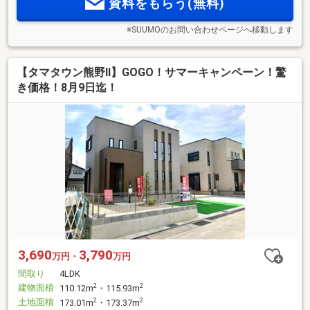
資料をもらう(無料)
※SUUMOのお問い合わせページへ移動します
【タマタウン熊野Ⅱ】GOGO！サマーキャンペーン！驚
き価格！8月9日迄！
3,690
3,790
万円・
万円
間取り
4LDK
建物面積
2
2
110.12m
・115.93m
土地面積
2
2
173.01m
・173.37m