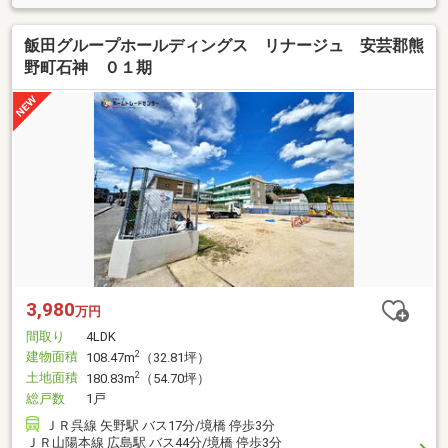
飯田グループホールディングス リナージュ 安芸郡熊
野町石神 ０１期
3,980
万円
間取り
4LDK
建物面積
2
108.47m
（32.81坪）
土地面積
2
180.83m
（54.70坪）
総戸数
1戸
ＪＲ呉線 矢野駅 バス17分/境橋 停歩3分
ＪＲ山陽本線 広島駅 バス44分/境橋 停歩3分