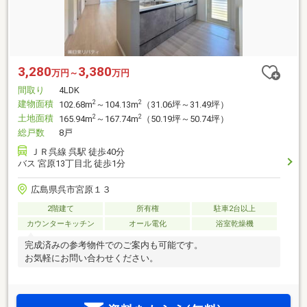
3,280
3,380
万円～
万円
間取り
4LDK
建物面積
2
2
102.68m
～104.13m
（31.06坪～31.49坪）
土地面積
2
2
165.94m
～167.74m
（50.19坪～50.74坪）
総戸数
8戸
ＪＲ呉線 呉駅 徒歩40分
バス 宮原13丁目北 徒歩1分
広島県呉市宮原１３
2階建て
所有権
駐車2台以上
カウンターキッチン
オール電化
浴室乾燥機
完成済みの参考物件でのご案内も可能です。
お気軽にお問い合わせください。