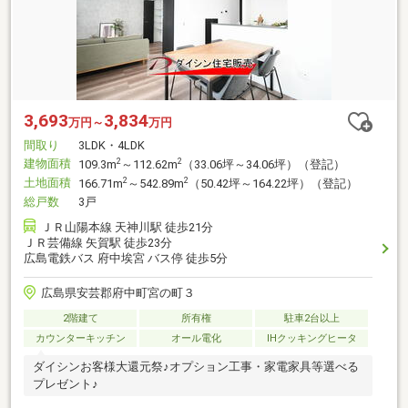
3,693
3,834
万円～
万円
間取り
3LDK・4LDK
建物面積
2
2
109.3m
～112.62m
（33.06坪～34.06坪）（登記）
土地面積
2
2
166.71m
～542.89m
（50.42坪～164.22坪）（登記）
総戸数
3戸
ＪＲ山陽本線 天神川駅 徒歩21分
ＪＲ芸備線 矢賀駅 徒歩23分
広島電鉄バス 府中埃宮 バス停 徒歩5分
広島県安芸郡府中町宮の町３
2階建て
所有権
駐車2台以上
カウンターキッチン
オール電化
IHクッキングヒータ
ダイシンお客様大還元祭♪オプション工事・家電家具等選べる
プレゼント♪