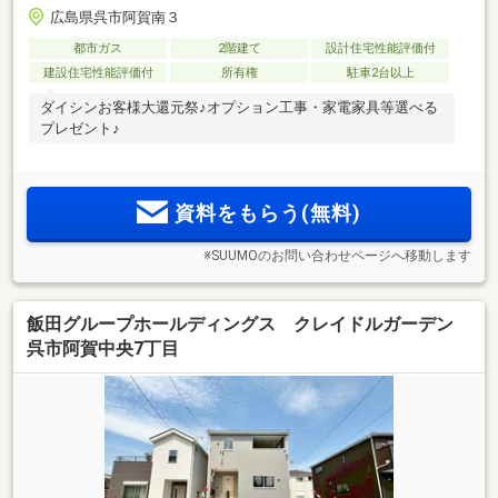
広島県呉市阿賀南３
都市ガス
2階建て
設計住宅性能評価付
建設住宅性能評価付
所有権
駐車2台以上
ダイシンお客様大還元祭♪オプション工事・家電家具等選べる
プレゼント♪
資料をもらう(無料)
※SUUMOのお問い合わせページへ移動します
飯田グループホールディングス クレイドルガーデン
呉市阿賀中央7丁目