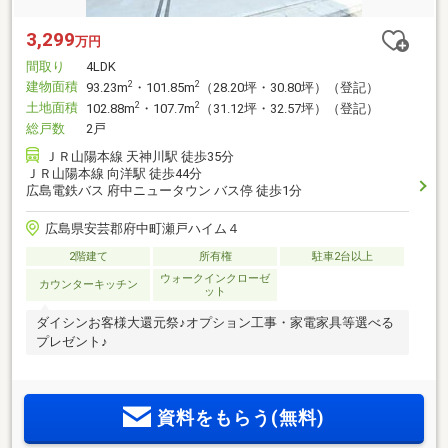
3,299
万円
間取り
4LDK
建物面積
2
2
93.23m
・101.85m
（28.20坪・30.80坪）（登記）
土地面積
2
2
102.88m
・107.7m
（31.12坪・32.57坪）（登記）
総戸数
2戸
ＪＲ山陽本線 天神川駅 徒歩35分
ＪＲ山陽本線 向洋駅 徒歩44分
広島電鉄バス 府中ニュータウン バス停 徒歩1分
広島県安芸郡府中町瀬戸ハイム４
2階建て
所有権
駐車2台以上
ウォークインクローゼ
カウンターキッチン
ット
ダイシンお客様大還元祭♪オプション工事・家電家具等選べる
プレゼント♪
資料をもらう(無料)