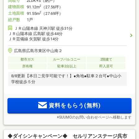
間取り
2LDK+S（納戸）
建物面積
2
91.12m
（27.56坪）
土地面積
2
91.55m
（27.69坪）
総戸数
1戸
ＪＲ山陽本線 天神川駅 徒歩31分
ＪＲ山陽本線 広島駅 徒歩44分
ＪＲ芸備線 矢賀駅 徒歩14分
広島県広島市東区中山南２
都市ガス
ルーフバルコニー
2階建て
所有権
駐車2台以上
即入居可
8/8更新【本日ご見学可能です！】●角地●駐車２台可●中山小
学校徒歩５分
資料をもらう(無料)
※SUUMOのお問い合わせページへ移動します
◆ダイシンキャンペーン◆ セルリアンステージ呉市