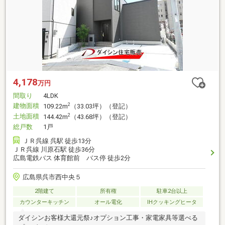
4,178
万円
間取り
4LDK
建物面積
2
109.22m
（33.03坪）（登記）
土地面積
2
144.42m
（43.68坪）（登記）
総戸数
1戸
ＪＲ呉線 呉駅 徒歩13分
ＪＲ呉線 川原石駅 徒歩36分
広島電鉄バス 体育館前 バス停 徒歩2分
広島県呉市西中央５
2階建て
所有権
駐車2台以上
カウンターキッチン
オール電化
IHクッキングヒータ
ダイシンお客様大還元祭♪オプション工事・家電家具等選べる