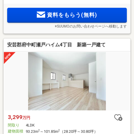
資料をもらう(無料)
※SUUMOのお問い合わせページへ移動します
安芸郡府中町瀬戸ハイム4丁目 新築一戸建て
3,299
万円
間取り
4LDK
建物面積
2
2
93.23m
～101.85m
（28.20坪～30.80坪）