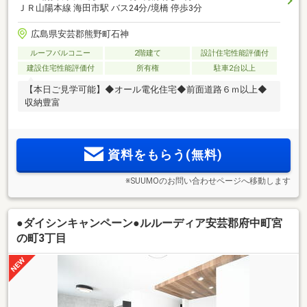
ＪＲ山陽本線 海田市駅 バス24分/境橋 停歩3分
広島県安芸郡熊野町石神
ルーフバルコニー
2階建て
設計住宅性能評価付
建設住宅性能評価付
所有権
駐車2台以上
【本日ご見学可能】◆オール電化住宅◆前面道路６ｍ以上◆
収納豊富
資料をもらう(無料)
※SUUMOのお問い合わせページへ移動します
●ダイシンキャンペーン●ルルーディア安芸郡府中町宮
の町3丁目