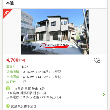
本通
4,780
万円
間取り
4LDK
建物面積
2
108.47m
（32.81坪）（登記）
土地面積
2
146.68m
（44.37坪）（登記）
総戸数
1戸
ＪＲ呉線 呉駅 徒歩15分
ＪＲ呉線 川原石駅 徒歩39分
広島電鉄バス 四ツ道路 バス停 徒歩3分
広島県呉市本通３