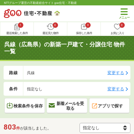
NTTグループ運営の不動産総合サイト goo住宅・不動産
1
0
0
0
最近検索した条件
最近見た物件
保存した条件
お気に入り
呉線（広島県）の新築一戸建て・分譲住宅 物件
一覧
路線
変更する
呉線
条件
変更する
指定なし
新着メールを受
検索条件を保存
アプリで探す
取る
803
件
が該当しました。