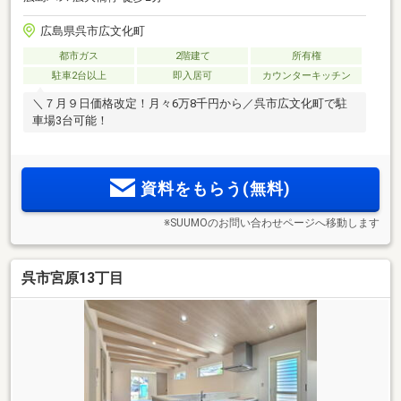
広島県呉市広文化町
都市ガス
2階建て
所有権
駐車2台以上
即入居可
カウンターキッチン
＼７月９日価格改定！月々6万8千円から／呉市広文化町で駐
車場3台可能！
資料をもらう(無料)
※SUUMOのお問い合わせページへ移動します
呉市宮原13丁目