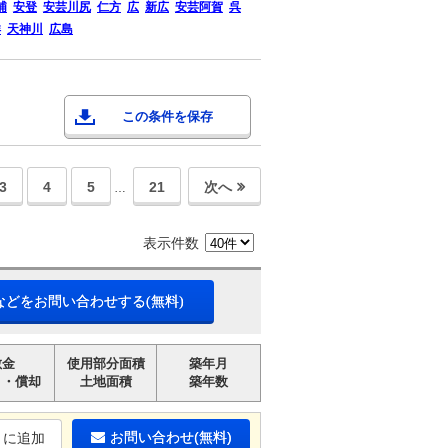
浦
安登
安芸川尻
仁方
広
新広
安芸阿賀
呉
洋
天神川
広島
この条件を保存
3
4
5
21
次へ
…
表示件数
などをお問い合わせする(無料)
敷金
使用部分面積
築年月
引・償却
土地面積
築年数
お問い合わせ(無料)
りに追加