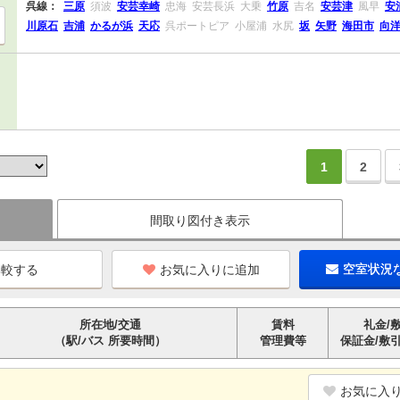
呉線：
三原
須波
安芸幸崎
忠海
安芸長浜
大乗
竹原
吉名
安芸津
風早
安
川原石
吉浦
かるが浜
天応
呉ポートピア
小屋浦
水尻
坂
矢野
海田市
向
1
2
間取り図付き表示
お気に入りに追加
空室状況
所在地/交通
賃料
礼金/
（駅/バス 所要時間）
管理費等
保証金/敷
お気に入