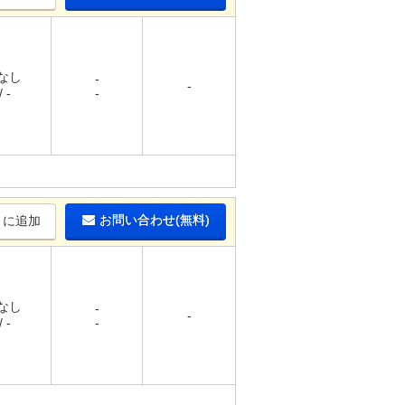
 なし
-
-
 -
-
お問い合わせ(無料)
りに追加
 なし
-
-
 -
-