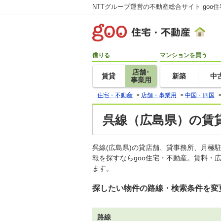
NTTグループ運営の不動産総合サイト goo
借りる
マンションを買う
店舗･
賃貸
新築
中
事業用
住宅・不動産
>
店舗・事業用
>
中国・四国
呉線（広島県）の賃
呉線(広島県)の貸店舗、貸事務所、月
報を探すならgoo住宅・不動産。賃料・
ます。
探したい物件の路線・検索条件を変
路線