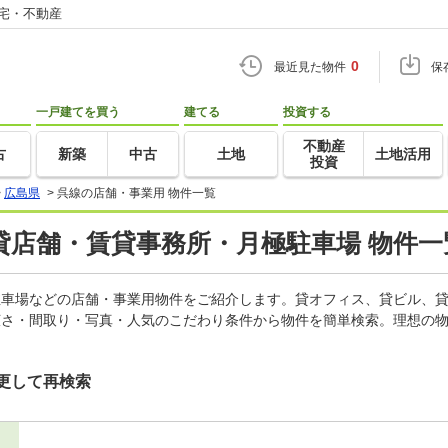
住宅・不動産
0
最近見た物件
保
一戸建てを買う
建てる
投資する
不動産
古
新築
中古
土地
土地活用
投資
>
広島県
>
呉線の店舗・事業用 物件一覧
貸店舗・賃貸事務所・月極駐車場 物件一
極駐車場などの店舗・事業用物件をご紹介します。貸オフィス、貸ビル、
広さ・間取り・写真・人気のこだわり条件から物件を簡単検索。理想の物
更して再検索