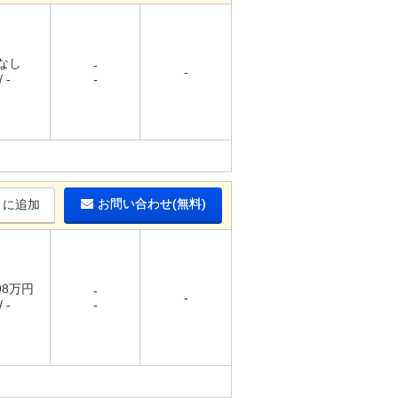
 なし
-
-
 -
-
お問い合わせ(無料)
りに追加
.98万円
-
-
 -
-