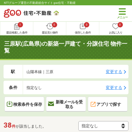
NTTグループ運営の不動産総合サイト goo住宅・不動産
1
0
0
0
最近検索した条件
最近見た物件
保存した条件
お気に入り
三原駅(広島県)の新築一戸建て・分譲住宅 物件一
覧
駅
変更する
山陽本線｜三原
条件
変更する
指定なし
新着メールを受
検索条件を保存
アプリで探す
取る
38
件
が該当しました。