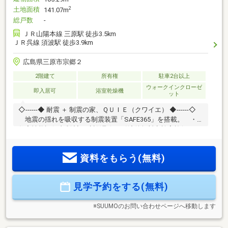
土地面積
2
141.07m
総戸数
-
ＪＲ山陽本線 三原駅 徒歩3.5km
ＪＲ呉線 須波駅 徒歩3.9km
広島県三原市宗郷２
2階建て
所有権
駐車2台以上
ウォークインクローゼ
即入居可
浴室乾燥機
ット
◇------◆ 耐震 ＋ 制震の家、ＱＵＩＥ（クワイエ） ◆------◇
地震の揺れを吸収する制震装置「SAFE365」を搭載。 ・
住宅性能評価書(設計・建設)取得 ■引渡後無料点検実施(6ヶ
月・2年・5年・10年の計4回) ■住宅性能評価取得(4分野6項目
取得) ■全自動お湯張り機能・浴室乾燥機 ・複層ガラス・カ
資料をもらう(無料)
ードキー・温水便座 ・システムキッチン（浄水器一体型水
栓） ・換気暖房乾燥機付きユニットバス ・玄関、廊下
LEDライト使用 ・各居室クローゼットなどの収納
見学予約をする(無料)
※SUUMOのお問い合わせページへ移動します