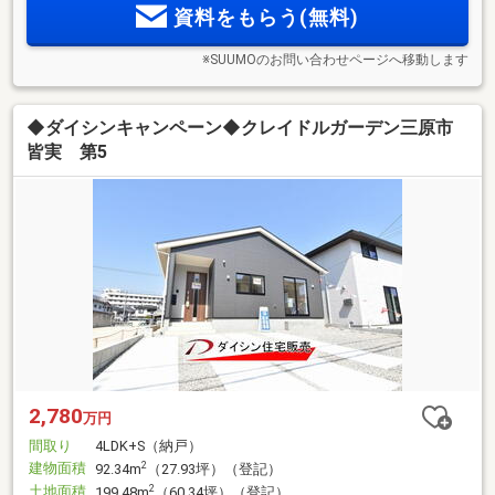
資料をもらう(無料)
※SUUMOのお問い合わせページへ移動します
◆ダイシンキャンペーン◆クレイドルガーデン三原市
皆実 第5
2,780
万円
間取り
4LDK+S（納戸）
建物面積
2
92.34m
（27.93坪）（登記）
土地面積
2
199.48m
（60.34坪）（登記）