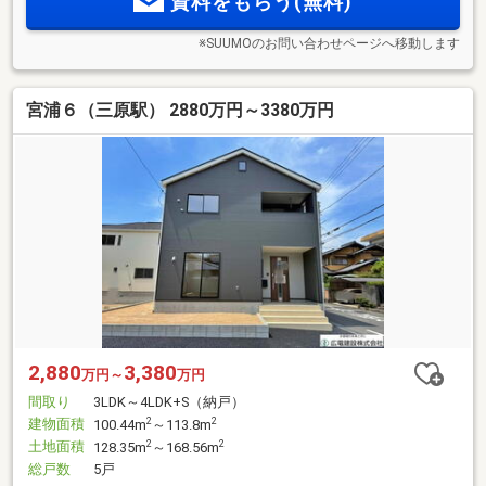
資料をもらう(無料)
※SUUMOのお問い合わせページへ移動します
宮浦６（三原駅） 2880万円～3380万円
2,880
3,380
万円～
万円
間取り
3LDK～4LDK+S（納戸）
建物面積
2
2
100.44m
～113.8m
土地面積
2
2
128.35m
～168.56m
総戸数
5戸