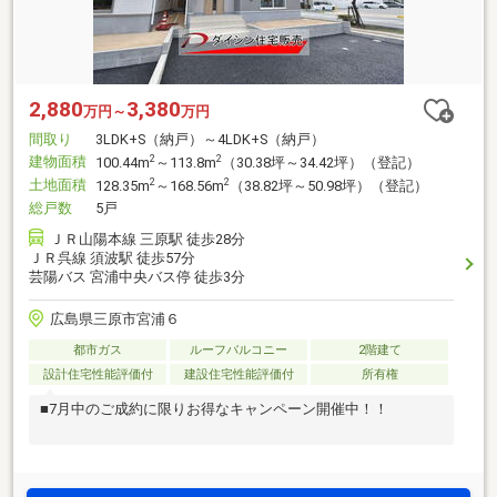
2,880
3,380
万円～
万円
間取り
3LDK+S（納戸）～4LDK+S（納戸）
建物面積
2
2
100.44m
～113.8m
（30.38坪～34.42坪）（登記）
土地面積
2
2
128.35m
～168.56m
（38.82坪～50.98坪）（登記）
総戸数
5戸
ＪＲ山陽本線 三原駅 徒歩28分
ＪＲ呉線 須波駅 徒歩57分
芸陽バス 宮浦中央バス停 徒歩3分
広島県三原市宮浦６
都市ガス
ルーフバルコニー
2階建て
設計住宅性能評価付
建設住宅性能評価付
所有権
■7月中のご成約に限りお得なキャンペーン開催中！！