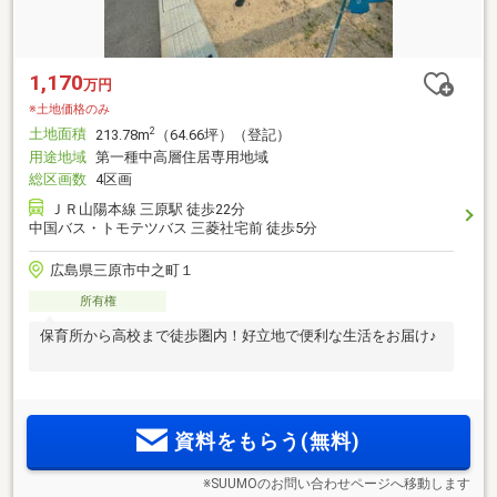
1,170
万円
※土地価格のみ
土地面積
2
213.78m
（64.66坪）（登記）
用途地域
第一種中高層住居専用地域
総区画数
4区画
ＪＲ山陽本線 三原駅 徒歩22分
中国バス・トモテツバス 三菱社宅前 徒歩5分
広島県三原市中之町１
所有権
保育所から高校まで徒歩圏内！好立地で便利な生活をお届け♪
資料をもらう(無料)
※SUUMOのお問い合わせページへ移動します