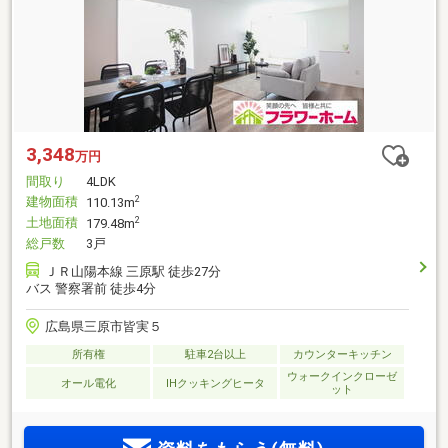
3,348
万円
間取り
4LDK
建物面積
2
110.13m
土地面積
2
179.48m
総戸数
3戸
ＪＲ山陽本線 三原駅 徒歩27分
バス 警察署前 徒歩4分
広島県三原市皆実５
所有権
駐車2台以上
カウンターキッチン
ウォークインクローゼ
オール電化
IHクッキングヒータ
ット