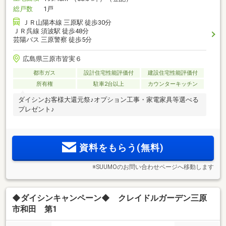
総戸数
1戸
ＪＲ山陽本線 三原駅 徒歩30分
ＪＲ呉線 須波駅 徒歩48分
芸陽バス 三原警察 徒歩5分
広島県三原市皆実６
都市ガス
設計住宅性能評価付
建設住宅性能評価付
所有権
駐車2台以上
カウンターキッチン
ダイシンお客様大還元祭♪オプション工事・家電家具等選べる
プレゼント♪
資料をもらう(無料)
※SUUMOのお問い合わせページへ移動します
◆ダイシンキャンペーン◆ クレイドルガーデン三原
市和田 第1