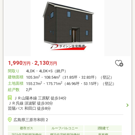
1,990
2,130
万円・
万円
間取り
4LDK・4LDK+S（納戸）
建物面積
2
2
105.3m
・108.54m
（31.85坪・32.83坪）（登記）
土地面積
2
2
155.27m
・175.71m
（46.96坪・53.15坪）（登記）
総戸数
2戸
ＪＲ山陽本線 三原駅 徒歩34分
ＪＲ呉線 須波駅 徒歩30分
芸陽バス 和田口 徒歩8分
広島県三原市和田２
都市ガス
ルーフバルコニー
2階建て
設計住宅性能評価付
建設住宅性能評価付
所有権