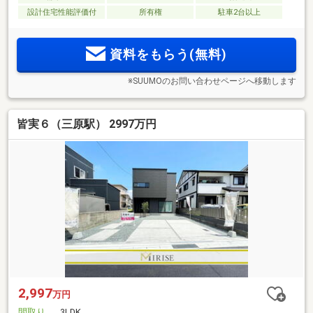
設計住宅性能評価付
所有権
駐車2台以上
資料をもらう(無料)
※SUUMOのお問い合わせページへ移動します
皆実６（三原駅） 2997万円
2,997
万円
間取り
3LDK