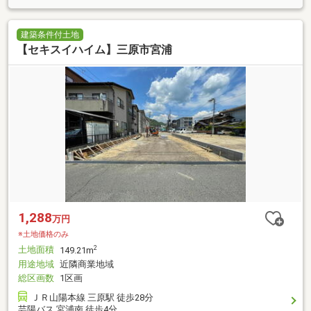
建築条件付土地
【セキスイハイム】三原市宮浦
1,288
万円
※土地価格のみ
土地面積
2
149.21m
用途地域
近隣商業地域
総区画数
1区画
ＪＲ山陽本線 三原駅 徒歩28分
芸陽バス 宮浦南 徒歩4分