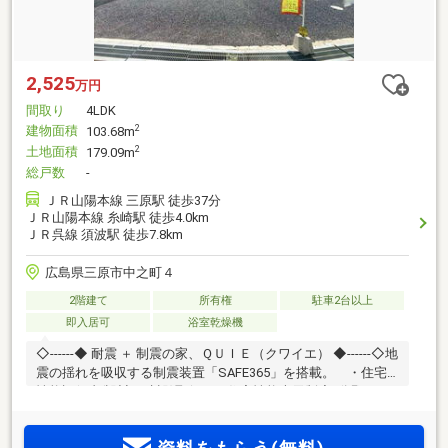
2,525
万円
間取り
4LDK
建物面積
2
103.68m
土地面積
2
179.09m
総戸数
-
ＪＲ山陽本線 三原駅 徒歩37分
ＪＲ山陽本線 糸崎駅 徒歩4.0km
ＪＲ呉線 須波駅 徒歩7.8km
広島県三原市中之町４
2階建て
所有権
駐車2台以上
即入居可
浴室乾燥機
◇------◆ 耐震 ＋ 制震の家、ＱＵＩＥ（クワイエ） ◆------◇地
震の揺れを吸収する制震装置「SAFE365」を搭載。 ・住宅
性能評価書(設計・建設)取得 ・住宅性能表示制度4分野6項目
を取得 【暮らしを彩る設備】 ・システムキッチン+浄水器
内蔵型水栓 ・浴室乾燥機付きユニットバス ・シャワート