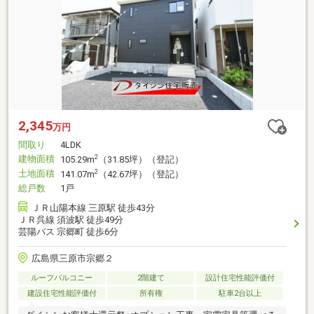
2,345
万円
間取り
4LDK
建物面積
2
105.29m
（31.85坪）（登記）
土地面積
2
141.07m
（42.67坪）（登記）
総戸数
1戸
ＪＲ山陽本線 三原駅 徒歩43分
ＪＲ呉線 須波駅 徒歩49分
芸陽バス 宗郷町 徒歩6分
広島県三原市宗郷２
ルーフバルコニー
2階建て
設計住宅性能評価付
建設住宅性能評価付
所有権
駐車2台以上