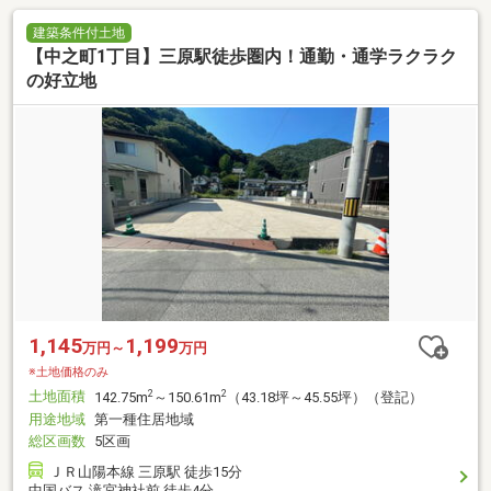
建築条件付土地
【中之町1丁目】三原駅徒歩圏内！通勤・通学ラクラク
の好立地
1,145
1,199
万円～
万円
※土地価格のみ
土地面積
2
2
142.75m
～150.61m
（43.18坪～45.55坪）（登記）
用途地域
第一種住居地域
総区画数
5区画
ＪＲ山陽本線 三原駅 徒歩15分
中国バス 滝宮神社前 徒歩4分