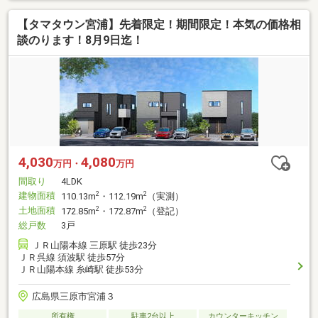
【タマタウン宮浦】先着限定！期間限定！本気の価格相
談のります！8月9日迄！
4,030
4,080
万円・
万円
間取り
4LDK
建物面積
2
2
110.13m
・112.19m
（実測）
土地面積
2
2
172.85m
・172.87m
（登記）
総戸数
3戸
ＪＲ山陽本線 三原駅 徒歩23分
ＪＲ呉線 須波駅 徒歩57分
ＪＲ山陽本線 糸崎駅 徒歩53分
広島県三原市宮浦３
所有権
駐車2台以上
カウンターキッチン