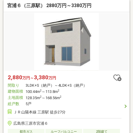
宮浦６（三原駅） 2880万円～3380万円
2,880
3,380
万円～
万円
間取り
3LDK+S（納戸）～4LDK+S（納戸）
建物面積
2
2
100.44m
～113.8m
土地面積
2
2
128.35m
～168.56m
総戸数
5戸
ＪＲ山陽本線 三原駅 徒歩27分
広島県三原市宮浦６
都市ガス
ルーフバルコニー
2階建て