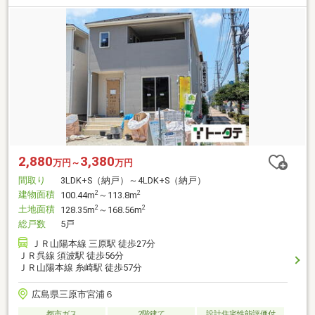
2,880
3,380
万円～
万円
間取り
3LDK+S（納戸）～4LDK+S（納戸）
建物面積
2
2
100.44m
～113.8m
土地面積
2
2
128.35m
～168.56m
総戸数
5戸
ＪＲ山陽本線 三原駅 徒歩27分
ＪＲ呉線 須波駅 徒歩56分
ＪＲ山陽本線 糸崎駅 徒歩57分
広島県三原市宮浦６
都市ガス
2階建て
設計住宅性能評価付