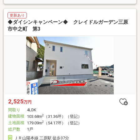
更新あり
◆ダイシンキャンペーン◆ クレイドルガーデン三原
市中之町 第3
2,525
万円
間取り
4LDK
建物面積
2
103.68m
（31.36坪）（登記）
土地面積
2
179.09m
（54.17坪）（登記）
総戸数
1戸
ＪＲ山陽本線 三原駅 徒歩37分