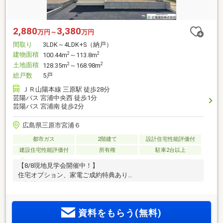
2,880
3,380
万円～
万円
間取り
3LDK～4LDK+S（納戸）
建物面積
2
2
100.44m
～113.8m
土地面積
2
2
128.35m
～168.98m
総戸数
5戸
ＪＲ山陽本線 三原駅 徒歩28分
芸陽バス 宮浦中央西 徒歩1分
芸陽バス 宮浦南 徒歩2分
広島県三原市宮浦６
都市ガス
2階建て
設計住宅性能評価付
建設住宅性能評価付
所有権
駐車2台以上
【8/8現地見学会開催中！】
住宅オプション、家電ご成約特典あり
平坦地
資料をもらう(無料)