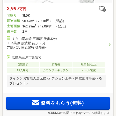
2,997
万円
間取り
3LDK
建物面積
2
96.47m
（29.18坪）（登記）
土地面積
2
162.29m
（49.09坪）（登記）
総戸数
2戸
ＪＲ山陽本線 三原駅 徒歩32分
ＪＲ呉線 須波駅 徒歩50分
芸陽バス 三原警察 徒歩6分
広島県三原市皆実６
2階建て
所有権
駐車2台以上
即入居可
カウンターキッチン
オール電化
ダイシンお客様大還元祭♪オプション工事・家電家具等選べる
プレゼント♪
資料をもらう(無料)
※SUUMOのお問い合わせページへ移動します