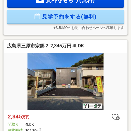
資料をもらう(無料)
イレ ・防犯カメラ ・ＴＶモニター付きインターホン ・
カードキー ・各居室クローゼットなどの収納完備
見学予約をする(無料)
※SUUMOのお問い合わせページへ移動します
広島県三原市宗郷２ 2,345万円 4LDK
2,345
万円
間取り
4LDK
建物面積
2
105.29m