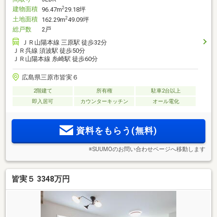
建物面積
2
96.47m
29.18坪
土地面積
2
162.29m
49.09坪
総戸数
2戸
ＪＲ山陽本線 三原駅 徒歩32分
ＪＲ呉線 須波駅 徒歩50分
ＪＲ山陽本線 糸崎駅 徒歩60分
広島県三原市皆実６
2階建て
所有権
駐車2台以上
即入居可
カウンターキッチン
オール電化
資料をもらう(無料)
※SUUMOのお問い合わせページへ移動します
皆実５ 3348万円