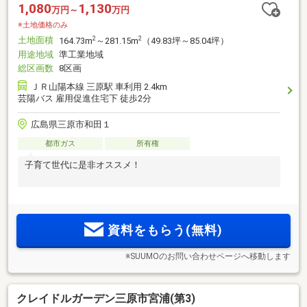
1,080
1,130
万円～
万円
※土地価格のみ
土地面積
2
2
164.73m
～281.15m
（49.83坪～85.04坪）
用途地域
準工業地域
総区画数
8区画
ＪＲ山陽本線 三原駅 車利用 2.4km
芸陽バス 雇用促進住宅下 徒歩2分
広島県三原市和田１
都市ガス
所有権
子育て世代に是非オススメ！
資料をもらう(無料)
※SUUMOのお問い合わせページへ移動します
クレイドルガーデン三原市宮浦(第3)