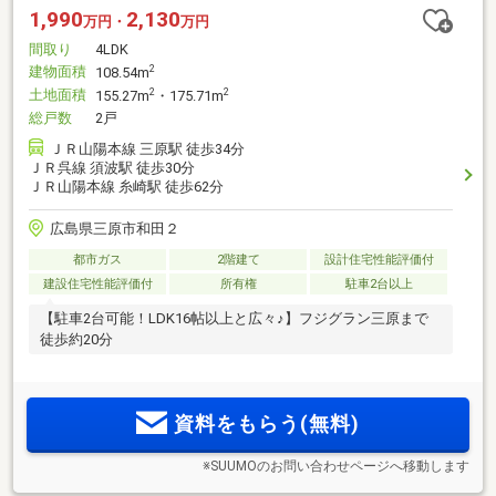
1,990
2,130
万円・
万円
間取り
4LDK
建物面積
2
108.54m
土地面積
2
2
155.27m
・175.71m
総戸数
2戸
ＪＲ山陽本線 三原駅 徒歩34分
ＪＲ呉線 須波駅 徒歩30分
ＪＲ山陽本線 糸崎駅 徒歩62分
広島県三原市和田２
都市ガス
2階建て
設計住宅性能評価付
建設住宅性能評価付
所有権
駐車2台以上
【駐車2台可能！LDK16帖以上と広々♪】フジグラン三原まで
徒歩約20分
資料をもらう(無料)
※SUUMOのお問い合わせページへ移動します