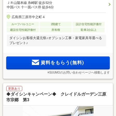
ＪＲ山陽本線 糸崎駅 徒歩52分
中国バス 十一面バス停 徒歩6分
広島県三原市中之町４
ルーフバルコニー
2階建て
設計住宅性能評価付
建設住宅性能評価付
所有権
駐車2台以上
ダイシンお客様大還元祭♪オプション工事・家電家具等選べる
プレゼント♪
資料をもらう(無料)
※SUUMOのお問い合わせページへ移動します
更新あり
◆ダイシンキャンペーン◆ クレイドルガーデン三原
市宗郷 第3