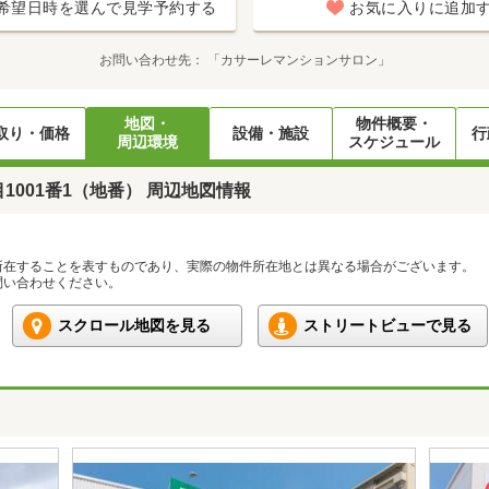
希望日時を選んで見学予約する
お気に入りに追加
お問い合わせ先
「カサーレマンションサロン」
地図・
物件概要・
取り・価格
設備・施設
行
周辺環境
スケジュール
001番1（地番） 周辺地図情報
所在することを表すものであり、実際の物件所在地とは異なる場合がございます。
い合わせください。
スクロール地図を見る
ストリートビューで見る