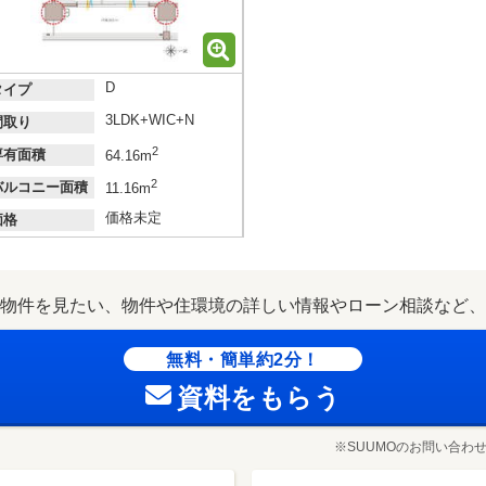
D
タイプ
3LDK+WIC+N
間取り
2
専有面積
64.16m
2
バルコニー面積
11.16m
価格未定
価格
物件を見たい、物件や住環境の詳しい情報やローン相談など、
無料・簡単約2分！
資料をもらう
※SUUMOのお問い合わ