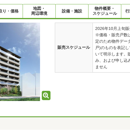
地図・
物件概要・
取り・価格
設備・施設
行
周辺環境
スケジュール
2026年10月上旬
※価格・販売戸数
定のため物件データ
販売スケジュール
戸)のものを表記
いて明示します。
み、および申し込
ません