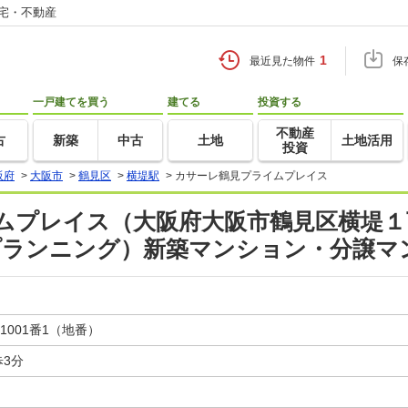
住宅・不動産
1
最近見た物件
保
一戸建てを買う
建てる
投資する
不動産
古
新築
中古
土地
土地活用
投資
阪府
>
大阪市
>
鶴見区
>
横堤駅
>
カサーレ鶴見プライムプレイス
プレイス（大阪府大阪市鶴見区横堤１丁
トプランニング）新築マンション・分譲マ
001番1（地番）
3分