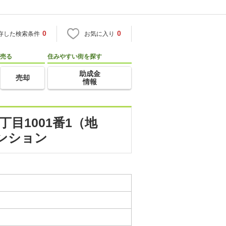
0
0
存した検索条件
お気に入り
売る
住みやすい街を探す
助成金
売却
情報
目1001番1（地
ンション