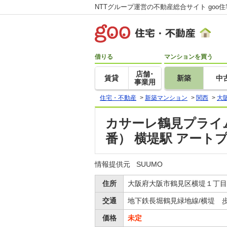
NTTグループ運営の不動産総合サイト goo
借りる
マンションを買う
店舗･
賃貸
新築
中
事業用
住宅・不動産
>
新築マンション
>
関西
>
大
カサーレ鶴見プライム
番） 横堤駅 アー
情報提供元
SUUMO
住所
大阪府大阪市鶴見区横堤１丁目1
交通
地下鉄長堀鶴見緑地線/横堤 歩
価格
未定