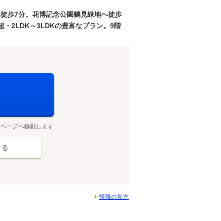
」へ徒歩7分。花博記念公園鶴見緑地へ徒歩
超・2LDK～3LDKの豊富なプラン。9階
せページへ移動します
する
情報の見方