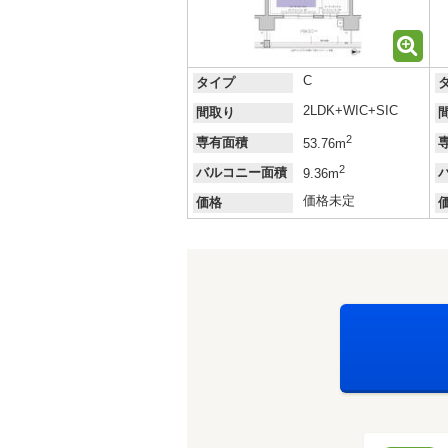
C
タイプ
2LDK+WIC+SIC
間取り
2
専有面積
53.76m
2
バルコニー面積
9.36m
価格未定
価格