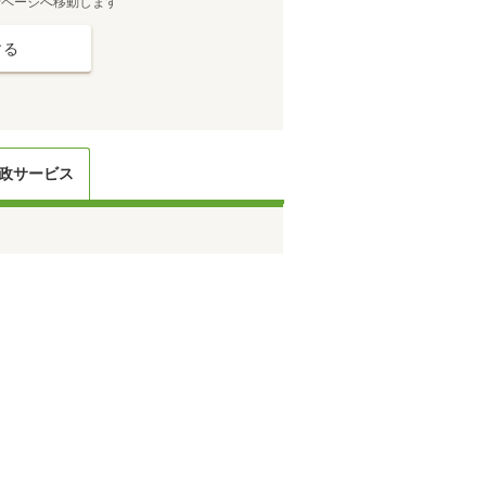
せページへ移動します
する
政サービス