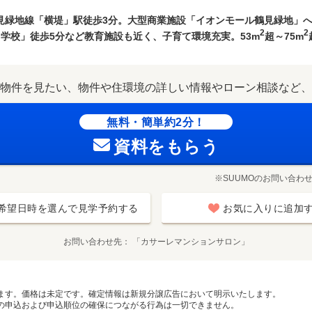
長堀鶴見緑地線「横堤」駅徒歩3分。大型商業施設「イオンモール鶴見緑地
2
2
中学校」徒歩5分など教育施設も近く、子育て環境充実。53m
超～75m
物件を見たい、物件や住環境の詳しい情報やローン相談など、
無料・簡単約2分！
資料をもらう
※SUUMOのお問い合わ
希望日時を選んで見学予約する
お気に入りに追加
お問い合わせ先
「カサーレマンションサロン」
ます。価格は未定です。確定情報は新規分譲広告において明示いたします。
の申込および申込順位の確保につながる行為は一切できません。