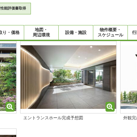
性能評価書取得
地図・
物件概要・
取り・価格
設備・施設
行
周辺環境
スケジュール
エントランスホール完成予想図
外観完