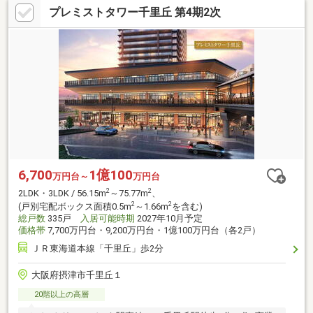
プレミストタワー千里丘 第4期2次
6,700
1億100
万円台～
万円台
2
2
2LDK・3LDK / 56.15m
～75.77m
、
2
2
(戸別宅配ボックス面積0.5m
～1.66m
を含む)
総戸数
335戸
入居可能時期
2027年10月予定
価格帯
7,700万円台・9,200万円台・1億100万円台（各2戸）
ＪＲ東海道本線「千里丘」歩2分
大阪府摂津市千里丘１
20階以上の高層