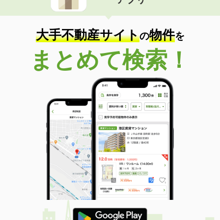
大手不動産サイト
物件
の
を
まとめて検索！