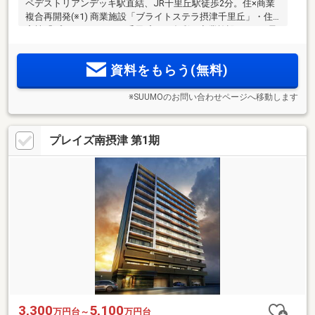
ペデストリアンデッキ駅直結、JR千里丘駅徒歩2分。住×商業
複合再開発(※1) 商業施設「ブライトステラ摂津千里丘」・住
宅棟「プレミストタワー千里丘」。多彩な商業施設×エリア最
高層(※2)タワーレジデンスが誕生。JR「大阪」駅直通16分、
「京都」駅27分と軽快アクセス。＜物件エントリー受付中＞
資料をもらう(無料)
※SUUMOのお問い合わせページへ移動します
プレイズ南摂津 第1期
3,300
5,100
万円台～
万円台