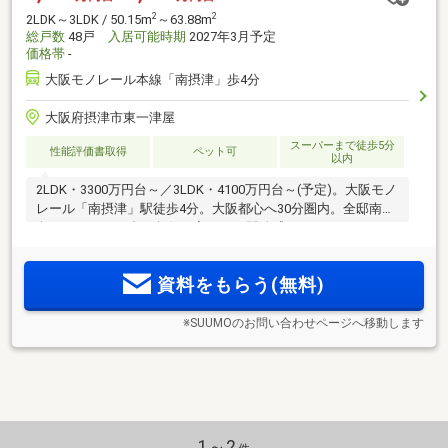
2
2
2LDK～3LDK / 50.15m
～63.88m
総戸数
48戸
入居可能時期
2027年3月予定
価格帯
-
大阪モノレール本線「南摂津」歩4分
大阪府摂津市東一津屋
スーパーまで徒歩5分
性能評価書取得
ペット可
以内
2LDK・3300万円台～／3LDK・4100万円台～(予定)。大阪モノ
レール「南摂津」駅徒歩4分。大阪都心へ30分圏内。全邸南東
向き、1フロア4邸・角住戸率50％。開放感のあるワイドスパ
ン設計。ガス衣類乾燥機「乾太くん」を全戸標準装備。＜第1
期成約特典！諸費用100万円サービス実施＞資料請求受付開
資料をもらう(無料)
始！
※SUUMOのお問い合わせページへ移動します
1～2