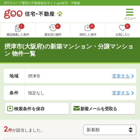
NTTグループ運営の不動産総合サイト goo住宅・不動産
1
0
0
0
最近検索した条件
最近見た物件
保存した条件
お気に入り
摂津市(大阪府)の新築マンション・分譲マンショ
ン 物件一覧
地域
変更する
摂津市
条件
変更する
指定なし
検索条件を保存
新着メールを受取る
2
件
が該当しました。