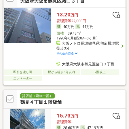
大阪府大阪市鶴見区諸口３丁目
13.20
万円
管理費等22,000円
40万円
44万円
2
面積
39.43m
1990年6月(築36年3ヶ月)
大阪メトロ長堀鶴見緑地線 横堤駅
徒歩3分
その他の交通
大阪府大阪市鶴見区諸口３丁目
即引き渡し可
駅から徒歩5分以内
2階以上
エレベーター
貸店舗（建物一部）
鶴見４丁目１階店舗
15.73
万円
管理費等-
28.60万円
47.19万円