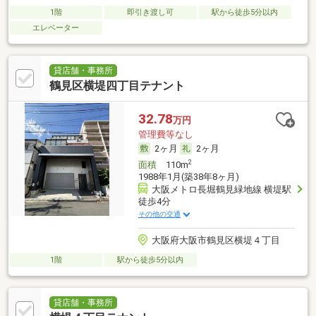
1階
即引き渡し可
駅から徒歩5分以内
エレベーター
貸店舗・事務所
鶴見区横堤四丁目テナント
32.78
万円
管理費等なし
2ヶ月
2ヶ月
2
面積
110m
1988年1月(築38年8ヶ月)
大阪メトロ長堀鶴見緑地線 横堤駅
徒歩4分
その他の交通
大阪府大阪市鶴見区横堤４丁目
1階
駅から徒歩5分以内
貸店舗・事務所