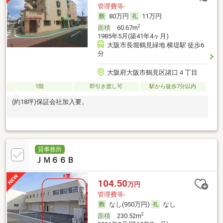
管理費等-
80万円
11万円
2
面積
60.67m
1985年5月(築41年4ヶ月)
大阪市長堀鶴見緑地 横堤駅 徒歩6
分
大阪府大阪市鶴見区諸口４丁目
1階
即引き渡し可
駅から徒歩7分以内
(約18坪)保証会社加入要。
貸事務所
ＪＭ６６Ｂ
104.50
万円
管理費等-
なし(950万円)
なし
2
面積
230.52m