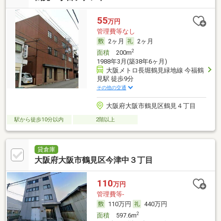
55
万円
管理費等なし
2ヶ月
2ヶ月
2
面積
200m
1988年3月(築38年6ヶ月)
大阪メトロ長堀鶴見緑地線 今福鶴
見駅 徒歩9分
その他の交通
大阪府大阪市鶴見区鶴見４丁目
駅から徒歩10分以内
2階以上
貸倉庫
大阪府大阪市鶴見区今津中３丁目
110
万円
管理費等-
110万円
440万円
2
面積
597.6m