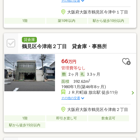
その他の交通
大阪府大阪市鶴見区今津中１丁目
1階
築10年以内
駅から徒歩10分以内
貸倉庫
鶴見区今津南２丁目 貸倉庫・事務所
66
万円
管理費等なし
2ヶ月
3.3ヶ月
2
面積
392.62m
1980年1月(築46年8ヶ月)
ＪＲ片町線 放出駅 徒歩11分
その他の交通
大阪府大阪市鶴見区今津南２丁目
1階
即引き渡し可
飲食店可
駅から徒歩15分以内