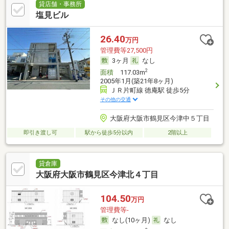
貸店舗・事務所
塩見ビル
26.40
万円
管理費等27,500円
3ヶ月
なし
2
面積
117.03m
2005年1月(築21年8ヶ月)
ＪＲ片町線 徳庵駅 徒歩5分
その他の交通
大阪府大阪市鶴見区今津中５丁目
即引き渡し可
駅から徒歩5分以内
2階以上
貸倉庫
大阪府大阪市鶴見区今津北４丁目
104.50
万円
管理費等-
なし(10ヶ月)
なし