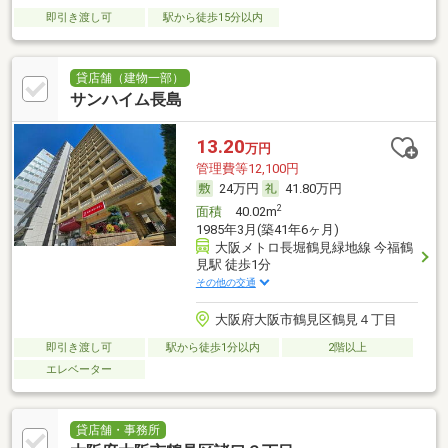
即引き渡し可
駅から徒歩15分以内
貸店舗（建物一部）
サンハイム長島
13.20
万円
管理費等12,100円
24万円
41.80万円
2
面積
40.02m
1985年3月(築41年6ヶ月)
大阪メトロ長堀鶴見緑地線 今福鶴
見駅 徒歩1分
その他の交通
大阪府大阪市鶴見区鶴見４丁目
即引き渡し可
駅から徒歩1分以内
2階以上
エレベーター
貸店舗・事務所