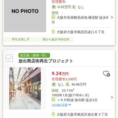
管理費等-
0.33万円
なし
面積
-
大阪市長堀鶴見緑地 横堤駅 徒歩8
分
大阪府大阪市鶴見区諸口６丁目
即引き渡し可
駅から徒歩10分以内
貸店舗（建物一部）
放出商店街再生プロジェクト
9.24
万円
管理費等3,300円
なし
36.96万円
2
面積
23.11m
1955年1月(築71年8ヶ月)
ＪＲ片町線 放出駅 徒歩2分
その他の交通
大阪府大阪市鶴見区放出東３丁目