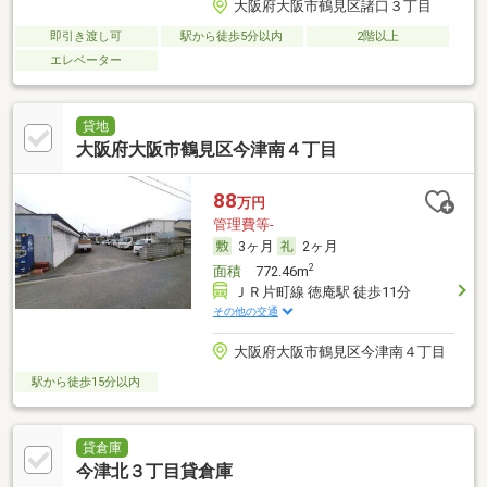
大阪府大阪市鶴見区諸口３丁目
即引き渡し可
駅から徒歩5分以内
2階以上
エレベーター
貸地
大阪府大阪市鶴見区今津南４丁目
88
万円
管理費等-
3ヶ月
2ヶ月
2
面積
772.46m
ＪＲ片町線 徳庵駅 徒歩11分
その他の交通
大阪府大阪市鶴見区今津南４丁目
駅から徒歩15分以内
貸倉庫
今津北３丁目貸倉庫