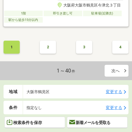
大阪府大阪市鶴見区今津北３丁目
1階
即引き渡し可
駐車場(近隣含)
駅から徒歩15分以内
1
2
3
4
1～40
次へ
件
地域
変更する
大阪市鶴見区
条件
変更する
指定なし
検索条件を保存
新着メールを受取る