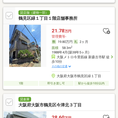
貸店舗（建物一部）
鶴見区緑１丁目１階店舗事務所
21.78
万円
管理費等-
19.80万円
2ヶ月
2
面積
58.3m
1988年4月(築38年5ヶ月)
大阪メトロ今里筋線 新森古市駅 徒
歩10分
その他の交通
大阪府大阪市鶴見区緑１丁目
1階
即引き渡し可
駅から徒歩10分以内
貸倉庫
大阪府大阪市鶴見区今津北３丁目
28.60
万円