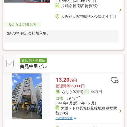
2016年2月(築10年7ヶ月)
片町線 徳庵駅 徒歩7分
大阪府大阪市鶴見区今津北４丁目
駅から徒歩7分以内
(約70坪)保証会社加入要。
貸店舗・事務所
鶴見中里ビル
13.20
万円
管理費等22,000円
なし(40万円)
44万円
2
面積
39.43m
1990年6月(築36年3ヶ月)
大阪メトロ長堀鶴見緑地線 横堤駅
徒歩3分
その他の交通