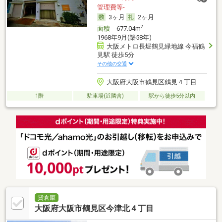
管理費等-
3ヶ月
2ヶ月
2
面積
677.04m
1968年9月(築58年)
大阪メトロ長堀鶴見緑地線 今福鶴
見駅 徒歩5分
その他の交通
大阪府大阪市鶴見区鶴見４丁目
1階
駐車場(近隣含)
駅から徒歩5分以内
貸倉庫
大阪府大阪市鶴見区今津北４丁目