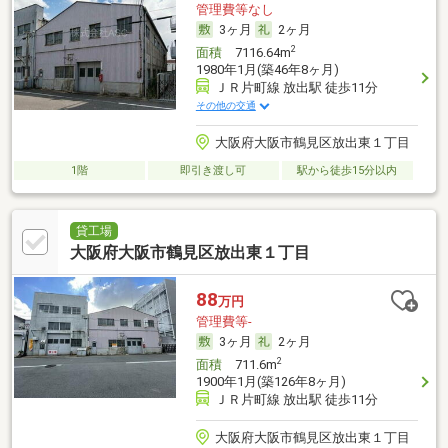
管理費等なし
3ヶ月
2ヶ月
2
面積
7116.64m
1980年1月(築46年8ヶ月)
ＪＲ片町線 放出駅 徒歩11分
その他の交通
大阪府大阪市鶴見区放出東１丁目
1階
即引き渡し可
駅から徒歩15分以内
貸工場
大阪府大阪市鶴見区放出東１丁目
88
万円
管理費等-
3ヶ月
2ヶ月
2
面積
711.6m
1900年1月(築126年8ヶ月)
ＪＲ片町線 放出駅 徒歩11分
大阪府大阪市鶴見区放出東１丁目