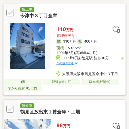
貸工場
今津中３丁目倉庫
110
万円
管理費等なし
110万円
400万円
2
面積
597.6m
1991年5月(築35年4ヶ月)
ＪＲ片町線 徳庵駅 徒歩10分
その他の交通
大阪府大阪市鶴見区今津中３丁目
1階
即引き渡し可
駐車場(近隣含)
駅から徒歩10分以内
貸倉庫
鶴見区放出東１貸倉庫・工場
88
万円