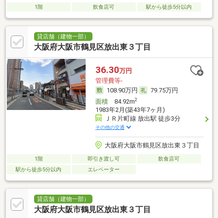
1階
飲食店可
駅から徒歩5分以内
貸店舗（建物一部）
大阪府大阪市鶴見区放出東３丁目
36.30
万円
管理費等-
108.90万円
79.75万円
2
面積
84.92m
1983年2月(築43年7ヶ月)
ＪＲ片町線 放出駅 徒歩3分
その他の交通
大阪府大阪市鶴見区放出東３丁目
1階
即引き渡し可
飲食店可
駅から徒歩5分以内
エレベーター
貸店舗（建物一部）
大阪府大阪市鶴見区放出東３丁目