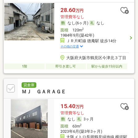
28.60
万円
管理費等なし
なし(6ヶ月)
なし
2
面積
120m
1984年9月(築42年)
ＪＲ片町線 徳庵駅 徒歩14分
その他の交通
大阪府大阪市鶴見区今津北３丁目
1階
即引き渡し可
駅から徒歩15分以内
貸倉庫
ＭＪ ＧＡＲＡＧＥ
15.40
万円
管理費等なし
なし
3ヶ月
2
面積
63m
2023年6月(築3年3ヶ月)
大阪メトロ長堀鶴見緑地線 横堤駅