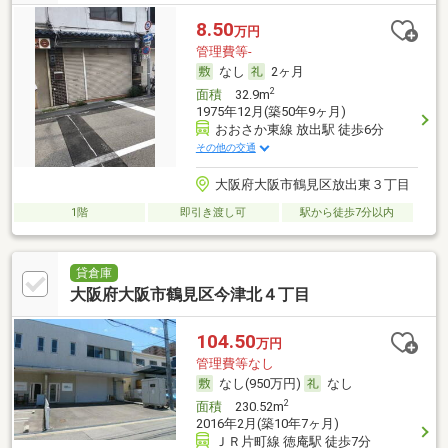
8.50
万円
管理費等-
なし
2ヶ月
2
面積
32.9m
1975年12月(築50年9ヶ月)
おおさか東線 放出駅 徒歩6分
その他の交通
大阪府大阪市鶴見区放出東３丁目
1階
即引き渡し可
駅から徒歩7分以内
貸倉庫
大阪府大阪市鶴見区今津北４丁目
104.50
万円
管理費等なし
なし(950万円)
なし
2
面積
230.52m
2016年2月(築10年7ヶ月)
ＪＲ片町線 徳庵駅 徒歩7分