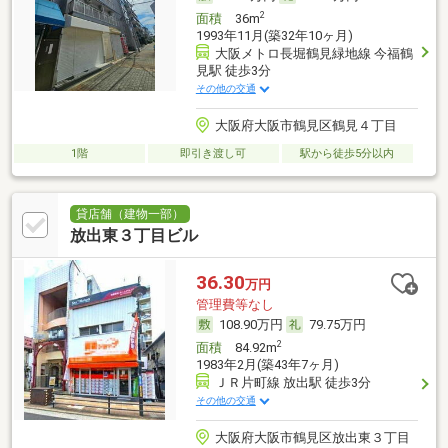
2
面積
36m
1993年11月(築32年10ヶ月)
大阪メトロ長堀鶴見緑地線 今福鶴
見駅 徒歩3分
その他の交通
大阪府大阪市鶴見区鶴見４丁目
1階
即引き渡し可
駅から徒歩5分以内
貸店舗（建物一部）
放出東３丁目ビル
36.30
万円
管理費等なし
108.90万円
79.75万円
2
面積
84.92m
1983年2月(築43年7ヶ月)
ＪＲ片町線 放出駅 徒歩3分
その他の交通
大阪府大阪市鶴見区放出東３丁目