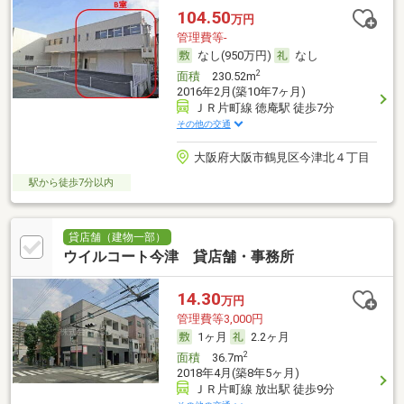
104.50
万円
管理費等-
なし(950万円)
なし
2
面積
230.52m
2016年2月(築10年7ヶ月)
ＪＲ片町線 徳庵駅 徒歩7分
その他の交通
大阪府大阪市鶴見区今津北４丁目
駅から徒歩7分以内
貸店舗（建物一部）
ウイルコート今津 貸店舗・事務所
14.30
万円
管理費等3,000円
1ヶ月
2.2ヶ月
2
面積
36.7m
2018年4月(築8年5ヶ月)
ＪＲ片町線 放出駅 徒歩9分