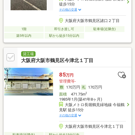
徒歩15分
その他の交通
大阪府大阪市鶴見区諸口２丁目
1階
即引き渡し可
駐車場(近隣含)
築5年以内
駅から徒歩15分以内
貸工場
大阪府大阪市鶴見区今津北１丁目
85
万円
管理費等-
170万円
170万円
2
面積
471.75m
1985年1月(築41年8ヶ月)
大阪メトロ長堀鶴見緑地線 今福鶴
見駅 徒歩15分
その他の交通
大阪府大阪市鶴見区今津北１丁目
駐車場(近隣含)
駅から徒歩15分以内