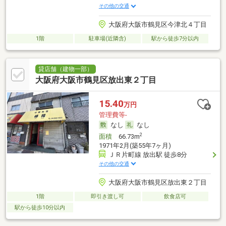
その他の交通
大阪府大阪市鶴見区今津北４丁目
1階
駐車場(近隣含)
駅から徒歩7分以内
貸店舗（建物一部）
大阪府大阪市鶴見区放出東２丁目
15.40
万円
管理費等-
なし
なし
2
面積
66.73m
1971年2月(築55年7ヶ月)
ＪＲ片町線 放出駅 徒歩8分
その他の交通
大阪府大阪市鶴見区放出東２丁目
1階
即引き渡し可
飲食店可
駅から徒歩10分以内