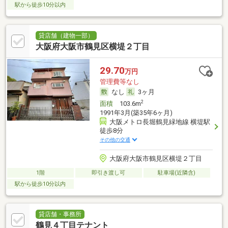
駅から徒歩10分以内
貸店舗（建物一部）
大阪府大阪市鶴見区横堤２丁目
29.70
万円
管理費等なし
なし
3ヶ月
2
面積
103.6m
1991年3月(築35年6ヶ月)
大阪メトロ長堀鶴見緑地線 横堤駅
徒歩8分
その他の交通
大阪府大阪市鶴見区横堤２丁目
1階
即引き渡し可
駐車場(近隣含)
駅から徒歩10分以内
貸店舗・事務所
鶴見４丁目テナント