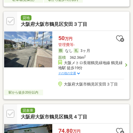
貸地
大阪府大阪市鶴見区安田３丁目
50
万円
管理費等-
なし
3ヶ月
2
面積
362.36m
大阪メトロ長堀鶴見緑地線 鶴見緑
地駅 徒歩19分
その他の交通
大阪府大阪市鶴見区安田３丁目
駅から徒歩20分以内
貸倉庫
大阪府大阪市鶴見区鶴見４丁目
74.80
万円