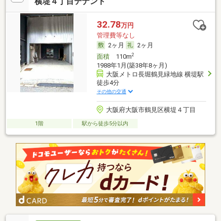
横堤４丁目テナント
32.78
万円
管理費等なし
2ヶ月
2ヶ月
2
面積
110m
1988年1月(築38年8ヶ月)
大阪メトロ長堀鶴見緑地線 横堤駅
徒歩4分
その他の交通
大阪府大阪市鶴見区横堤４丁目
1階
駅から徒歩5分以内