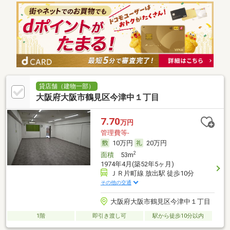
貸店舗（建物一部）
大阪府大阪市鶴見区今津中１丁目
7.70
万円
管理費等-
10万円
20万円
2
面積
53m
1974年4月(築52年5ヶ月)
ＪＲ片町線 放出駅 徒歩10分
その他の交通
大阪府大阪市鶴見区今津中１丁目
1階
即引き渡し可
駅から徒歩10分以内