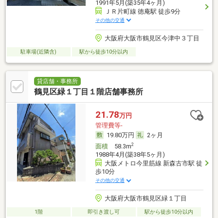
1991年5月(築35年4ヶ月)
ＪＲ片町線 徳庵駅 徒歩9分
その他の交通
大阪府大阪市鶴見区今津中３丁目
駐車場(近隣含)
駅から徒歩10分以内
貸店舗・事務所
鶴見区緑１丁目１階店舗事務所
21.78
万円
管理費等-
19.80万円
2ヶ月
2
面積
58.3m
1988年4月(築38年5ヶ月)
大阪メトロ今里筋線 新森古市駅 徒
歩10分
その他の交通
大阪府大阪市鶴見区緑１丁目
1階
即引き渡し可
駅から徒歩10分以内