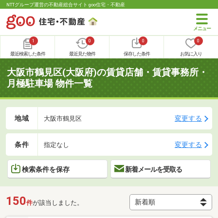
NTTグループ運営の不動産総合サイト goo住宅・不動産
1
0
0
0
最近検索した条件
最近見た物件
保存した条件
お気に入り
大阪市鶴見区(大阪府)の賃貸店舗・賃貸事務所・
月極駐車場 物件一覧
地域
変更する
大阪市鶴見区
条件
変更する
指定なし
検索条件を保存
新着メールを受取る
150
件
が該当しました。