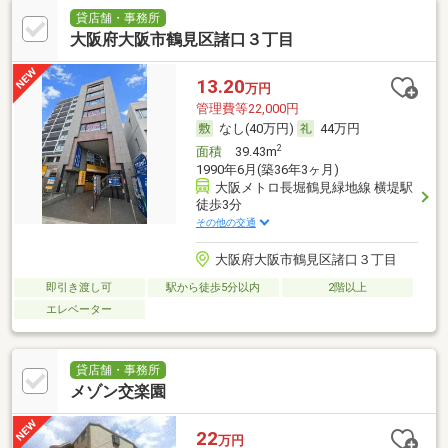
貸店舗・事務所
大阪府大阪市鶴見区諸口３丁目
13.20
万円
管理費等22,000円
なし(40万円)
44万円
2
面積
39.43m
1990年6月(築36年3ヶ月)
大阪メトロ長堀鶴見緑地線 横堤駅
徒歩3分
その他の交通
大阪府大阪市鶴見区諸口３丁目
即引き渡し可
駅から徒歩5分以内
2階以上
エレベーター
貸店舗・事務所
メゾン交楽園
22
万円