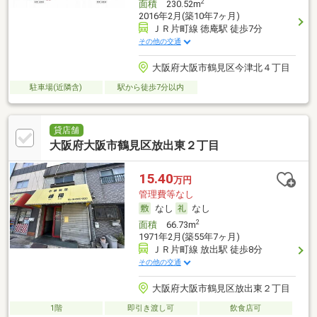
2
面積
230.52m
2016年2月(築10年7ヶ月)
ＪＲ片町線 徳庵駅 徒歩7分
その他の交通
大阪府大阪市鶴見区今津北４丁目
駐車場(近隣含)
駅から徒歩7分以内
貸店舗
大阪府大阪市鶴見区放出東２丁目
15.40
万円
管理費等なし
なし
なし
2
面積
66.73m
1971年2月(築55年7ヶ月)
ＪＲ片町線 放出駅 徒歩8分
その他の交通
大阪府大阪市鶴見区放出東２丁目
1階
即引き渡し可
飲食店可