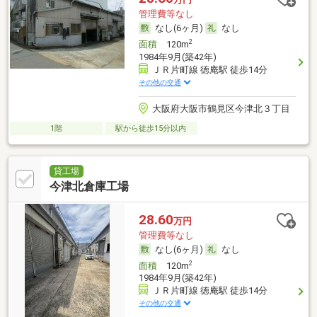
管理費等なし
なし(6ヶ月)
なし
2
面積
120m
1984年9月(築42年)
ＪＲ片町線 徳庵駅 徒歩14分
その他の交通
大阪府大阪市鶴見区今津北３丁目
1階
駅から徒歩15分以内
貸工場
今津北倉庫工場
28.60
万円
管理費等なし
なし(6ヶ月)
なし
2
面積
120m
1984年9月(築42年)
ＪＲ片町線 徳庵駅 徒歩14分
その他の交通