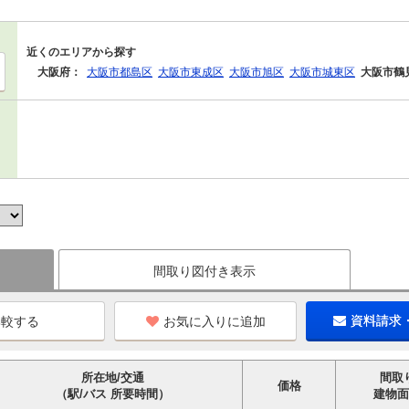
近くのエリアから探す
大阪府：
大阪市都島区
大阪市東成区
大阪市旭区
大阪市城東区
大阪市鶴
間取り図付き表示
お気に入りに追加
資料請求
所在地/交通
間取
価格
（駅/バス 所要時間）
建物面