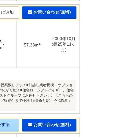
お問い合わせ(無料)
りに追加
2000年10月
K
2
(築25年11ヶ
57.33m
2
m
月)
を提案致します！■引越し業者提携！オプショ
1本化が可能！■住宅ローンアドバイザー、住宅
ウデストグループにお任せ下さい！】【こちらの
ング収納付きで便利！♯最寄り駅「今福鶴見」
をする
お問い合わせ(無料)