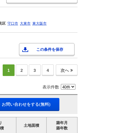
見区
守口市
大東市
東大阪市
この条件を保存
1
2
3
4
次へ
表示件数
・お問い合わせをする(無料)
り
築年月
土地面積
積
築年数