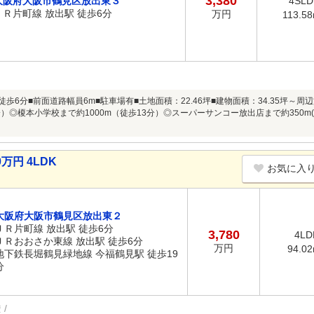
3,380
大阪府大阪市鶴見区放出東３
4SLD
ＪＲ片町線 放出駅 徒歩6分
万円
113.5
徒歩6分■前面道路幅員6m■駐車場有■土地面積：22.46坪■建物面積：34.35坪
分）◎榎本小学校まで約1000m（徒歩13分）◎スーパーサンコー放出店まで約350m
万円 4LDK
お気に入
大阪府大阪市鶴見区放出東２
ＪＲ片町線 放出駅 徒歩6分
3,780
4LD
ＪＲおおさか東線 放出駅 徒歩6分
万円
94.0
地下鉄長堀鶴見緑地線 今福鶴見駅 徒歩19
分
権