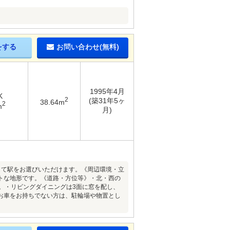
をする
お問い合わせ(無料)
1995年4月
K
2
(築31年5ヶ
38.64m
2
m
月)
じて駅をお選びいただけます。《周辺環境・立
トな地形です。《道路・方位等》・北・西の
す。・リビングダイニングは3面に窓を配し、
お車をお持ちでない方は、駐輪場や物置とし