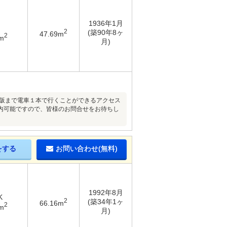
1936年1月
2
(築90年8ヶ
47.69m
2
m
月)
大阪まで電車１本で行くことができるアクセス
内可能ですので、皆様のお問合せをお待ちし
をする
お問い合わせ(無料)
1992年8月
K
2
(築34年1ヶ
66.16m
2
m
月)