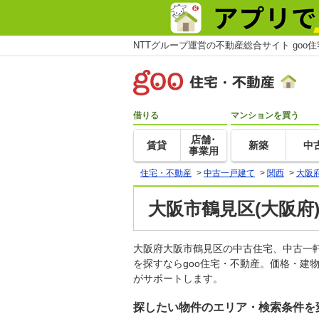
NTTグループ運営の不動産総合サイト goo
借りる
マンションを買う
店舗･
賃貸
新築
中
事業用
住宅・不動産
>
中古一戸建て
>
関西
>
大阪
大阪市鶴見区(大阪府
大阪府大阪市鶴見区の中古住宅、中古一
を探すならgoo住宅・不動産。価格・建
がサポートします。
探したい物件のエリア・検索条件を