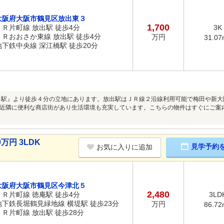
大阪府大阪市鶴見区放出東３
1,700
ＪＲ片町線 放出駅 徒歩4分
3K
ＪＲおおさか東線 放出駅 徒歩4分
万円
31.07
地下鉄中央線 深江橋駅 徒歩20分
出駅』より徒歩４分の立地にあります。放出駅はＪＲ線２沿線利用可能で梅田や新
近隣に便利な商店街があり生活環境も充実しています。こちらの物件はすぐにご案
万円 3LDK
見学予約
お気に入りに追加
大阪府大阪市鶴見区今津北５
2,480
ＪＲ片町線 徳庵駅 徒歩4分
3LD
地下鉄長堀鶴見緑地線 横堤駅 徒歩23分
万円
86.72
ＪＲ片町線 放出駅 徒歩28分