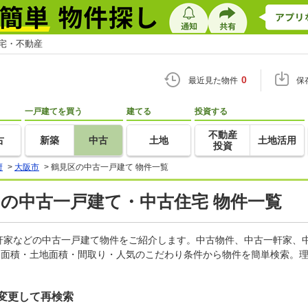
住宅・不動産
0
最近見た物件
保
一戸建てを買う
建てる
投資する
不動産
古
新築
中古
土地
土地活用
投資
府
>
大阪市
>
鶴見区の中古一戸建て 物件一覧
)の中古一戸建て・中古住宅 物件一覧
軒家などの中古一戸建て物件をご紹介します。中古物件、中古一軒家、
物面積・土地面積・間取り・人気のこだわり条件から物件を簡単検索。理
変更して再検索