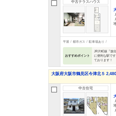
中古テラスハウス
平屋
都市ガス
駐車場あり
JR片町線『放
おすすめポイント
に便利な駅です
ております！
大阪府大阪市鶴見区今津北５ 2,480
中古住宅