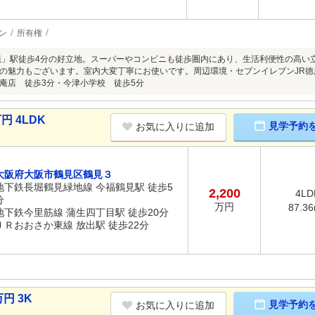
ン
所有権
庵」駅徒歩4分の好立地。スーパーやコンビニも徒歩圏内にあり、生活利便性の高い
の魅力もございます。室内大変丁寧にお使いです。周辺環境・セブンイレブンJR徳庵
庵店 徒歩3分・今津小学校 徒歩5分
円 4LDK
見学予約
お気に入りに追加
大阪府大阪市鶴見区鶴見３
地下鉄長堀鶴見緑地線 今福鶴見駅 徒歩5
2,200
4LD
分
万円
87.3
地下鉄今里筋線 蒲生四丁目駅 徒歩20分
ＪＲおおさか東線 放出駅 徒歩22分
円 3K
見学予約
お気に入りに追加