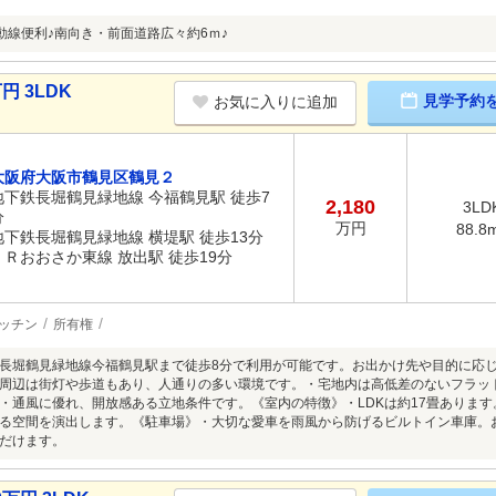
動線便利♪南向き・前面道路広々約6ｍ♪
円 3LDK
見学予約
お気に入りに追加
大阪府大阪市鶴見区鶴見２
地下鉄長堀鶴見緑地線 今福鶴見駅 徒歩7
2,180
3LD
分
万円
88.8
地下鉄長堀鶴見緑地線 横堤駅 徒歩13分
ＪＲおおさか東線 放出駅 徒歩19分
ッチン
所有権
長堀鶴見緑地線今福鶴見駅まで徒歩8分で利用が可能です。お出かけ先や目的に応
周辺は街灯や歩道もあり、人通りの多い環境です。・宅地内は高低差のないフラッ
・通風に優れ、開放感ある立地条件です。《室内の特徴》・LDKは約17畳ありま
る空間を演出します。《駐車場》・大切な愛車を雨風から防げるビルトイン車庫。
だけます。