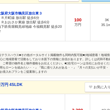
大阪府大阪市鶴見区放出東３
ＪＲ片町線 放出駅 徒歩6分
100
3K
ＪＲおおさか東線 放出駅 徒歩6分
万円
35.1
地下鉄長堀鶴見緑地線 今福鶴見駅 徒歩20
分
古テラスハウス■その他ポータルサイト掲載物件も同時内覧可能■□地域密着！地域情
心に地域密着で活動をしており水面下の情報に自信があります。詳しくは武和不動
 ご希望の物件名と物件価格をお伝えください。■□住宅ローンは当社にお任せくだ
用もローンを組みたい・・』『既に借り入れがある・・』『月々の支払いが不安・
お借入れプランをご提案致しますの
万円 4SLDK
お気に入