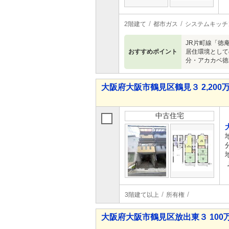
2階建て
都市ガス
システムキッチ
JR片町線「徳
おすすめポイント
居住環境として
分・アカカベ徳
大阪府大阪市鶴見区鶴見３ 2,200万
中古住宅
3階建て以上
所有権
大阪府大阪市鶴見区放出東３ 100万