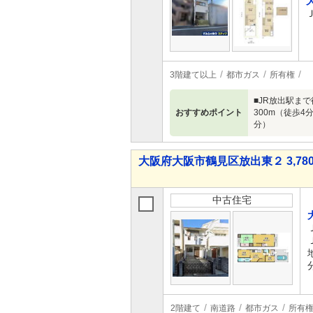
3階建て以上
都市ガス
所有権
■JR放出駅まで
おすすめポイント
300m（徒歩4
分）
大阪府大阪市鶴見区放出東２ 3,780
中古住宅
2階建て
南道路
都市ガス
所有