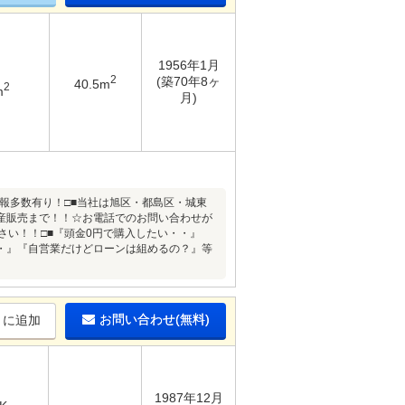
1956年1月
2
(築70年8ヶ
40.5m
2
m
月)
報多数有り！□■当社は旭区・都島区・城東
産販売まで！！☆お電話でのお問い合わせが
さい！！□■『頭金0円で購入したい・・』
・』『自営業だけどローンは組めるの？』等
お問い合わせ(無料)
りに追加
1987年12月