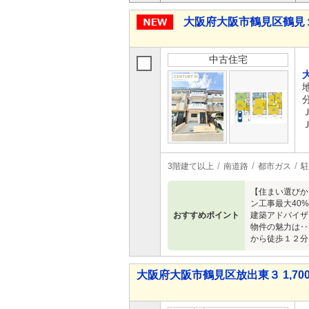
大阪府大阪市鶴見区鶴見１ 3
中古住宅
3階建て以上
南道路
都市ガス
駐
【住まい選びか
ン工事最大40
おすすめポイント
建築アドバイザ
物件の魅力は‥
から徒歩１２分
大阪府大阪市鶴見区放出東３ 1,700