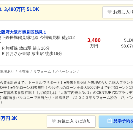
,480万円 5LDK
お気に入
大阪府大阪市鶴見区鶴見１
地下鉄長堀鶴見緑地線 今福鶴見駅 徒歩12
3,480
5LD
分
万円
98.67
ＪＲ片町線 放出駅 徒歩16分
ＪＲおおさか東線 放出駅 徒歩16分
車場あり
所有権
リフォームリノベーション
ら資金計画まで、トータルでサポート】■将来を見据えた無理のないご購入プラン
%OFF！■住宅ローン相談無料！今お持ちのローンを最大500万円まで住宅ローンと
ー有資格者多数在籍！【お家探しは『大阪市内売上No.1』のCENTURY21プラ
】♯南向きバルコニーで日当たり・通風良好！♯２０２３年リフォーム済み！♯リビ
！
万円 3K
見学予約
お気に入りに追加