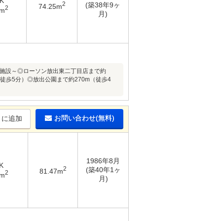
K
2
(築38年9ヶ
74.25m
2
8m
月)
～周辺施設～◎ローソン放出東二丁目店まで約
(徒歩5分）◎放出公園まで約270m（徒歩4
お問い合わせ(無料)
りに追加
1986年8月
K
2
(築40年1ヶ
81.47m
2
2m
月)