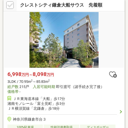
クレストシティ鎌倉大船サウス 先着順
6,998
8,098
万円～
万円
2
2
3LDK / 70.95m
～85.83m
総戸数
215戸
入居可能時期
即引渡可（諸手続き完了後）
価格帯
-
ＪＲ東海道本線「大船」歩17分
湘南モノレール「富士見町」歩3分
ＪＲ横須賀線「北鎌倉」歩18分
神奈川県鎌倉市台３
100%駐車場
性能評価書取得
ディスポーザー