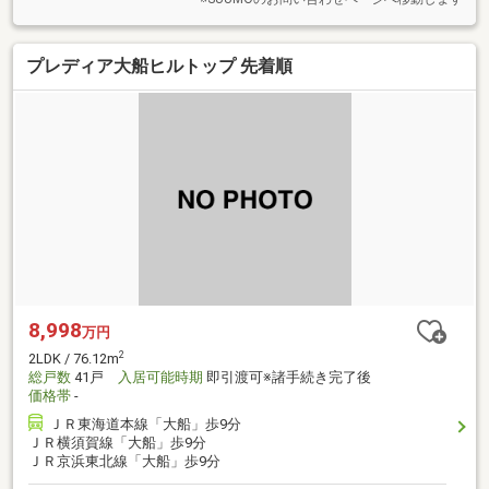
プレディア大船ヒルトップ 先着順
8,998
万円
2
2LDK / 76.12m
総戸数
41戸
入居可能時期
即引渡可※諸手続き完了後
価格帯
-
ＪＲ東海道本線「大船」歩9分
ＪＲ横須賀線「大船」歩9分
ＪＲ京浜東北線「大船」歩9分