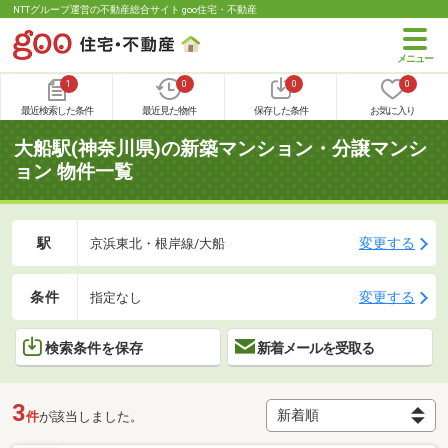
NTTグループ運営の不動産総合サイト goo住宅・不動産
1
0
0
0
最近検索した条件
最近見た物件
保存した条件
お気に入り
大船駅(神奈川県)の新築マンション・分譲マンシ
ョン 物件一覧
駅
変更する
京浜東北・根岸線/大船
条件
変更する
指定なし
検索条件を保存
新着メールを受取る
3
件
が該当しました。