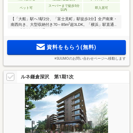
スーパーまで徒歩5分
ペット可
即入居可
以内
【「大船」駅へ1駅2分、「富士見町」駅徒歩3分】全戸南東・
2
南西向き、大型収納付き70～85m
超3LDK。「横浜」駅直通15
分、「品川」駅直通34分。鎌倉アドレスに215邸、共用施設も
充実の大規模レジデンス誕生。
資料をもらう(無料)
※SUUMOのお問い合わせページへ移動します
ルネ鎌倉深沢 第1期1次