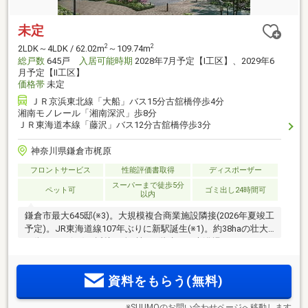
未定
2
2
2LDK～4LDK / 62.02m
～109.74m
総戸数
645戸
入居可能時期
2028年7月予定【I工区】、2029年6
月予定【II工区】
価格帯
未定
ＪＲ京浜東北線「大船」バス15分古舘橋停歩4分
湘南モノレール「湘南深沢」歩8分
ＪＲ東海道本線「藤沢」バス12分古舘橋停歩3分
神奈川県鎌倉市梶原
フロントサービス
性能評価書取得
ディスポーザー
スーパーまで徒歩5分
ペット可
ゴミ出し24時間可
以内
鎌倉市最大645邸(※3)。大規模複合商業施設隣接(2026年夏竣工
予定)。JR東海道線107年ぶりに新駅誕生(※1)。約38haの壮大
な街づくり(※2)に近接。全8棟・7階建て、大浴場やサウナなど
の共用空間も充実。ZEH-M＆低炭素建築物認定取得住宅
資料をもらう(無料)
※SUUMOのお問い合わせページへ移動します