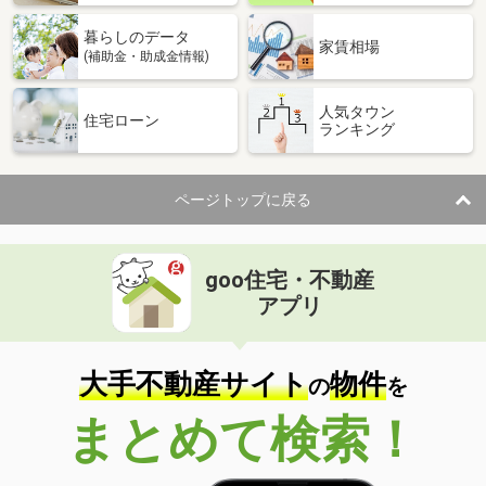
暮らしのデータ
家賃相場
(補助金・助成金情報)
人気タウン
住宅ローン
ランキング
ページトップに戻る
goo住宅・不動産
アプリ
大手不動産サイト
物件
の
を
まとめて検索！