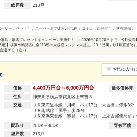
総戸数
213戸
ポーザー
ペット可
スーパーまで徒歩5分以内
ゴミ出し24時間可
共有設備
分家具・家電プレゼントキャンペーン実施中！（～2026年10月20日まで）各月先着10組
・予定)】横浜市鶴見区に全213邸の大規模レジデンス誕生。JR「品川」駅1駅直通8
直通26分（注2）
お気に入り
次
4,400万円台～6,900万円台
価格
最多価格帯
住所
神奈川県横浜市鶴見区上末吉５
交通
ＪＲ東海道本線「川崎」バス17分「末吉橋」停歩3分
ＪＲ南武線「尻手」歩25分
ＪＲ京浜東北線「鶴見」バス17分「上末吉郵便局前」
間取り
2LDK～4LDK
専有面積
総戸数
213戸