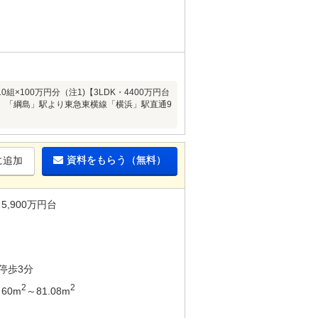
×100万円分（注1)【3LDK・4400万円台
分、「綱島」駅より東急東横線「横浜」駅直通9
資料をもらう（無料）
に追加
5,900万円台
停歩3分
2
2
60m
～81.08m