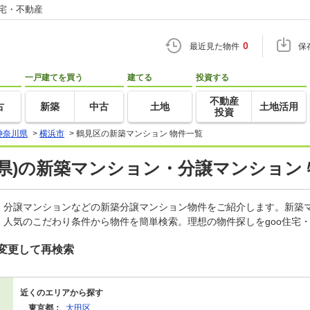
住宅・不動産
0
最近見た物件
保
一戸建てを買う
建てる
投資する
不動産
古
新築
中古
土地
土地活用
投資
神奈川県
>
横浜市
>
鶴見区の新築マンション 物件一覧
県)の新築マンション・分譲マンション
、分譲マンションなどの新築分譲マンション物件をご紹介します。新築マ
人気のこだわり条件から物件を簡単検索。理想の物件探しをgoo住宅
変更して再検索
近くのエリアから探す
東京都：
大田区