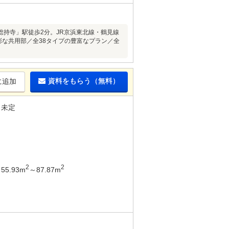
月総持寺」駅徒歩2分。JR京浜東北線・鶴見線
多彩な共用部／全38タイプの豊富なプラン／全
資料をもらう（無料）
に追加
未定
2
2
55.93m
～87.87m