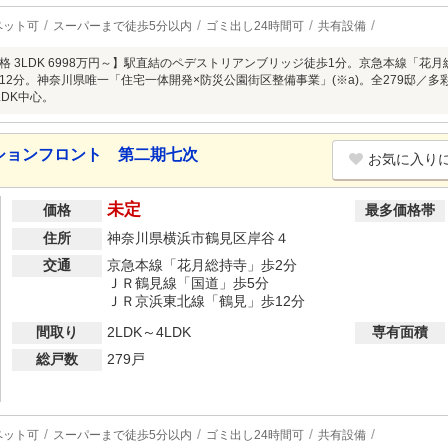
ペット可
スーパーまで徒歩5分以内
ゴミ出し24時間可
共有設備
格 3LDK 6998万円～】駅直結のペデストリアンブリッジ徒歩1分。京急本線「花
12分。神奈川県唯一「住宅一体開発×防災公園街区整備事業」(※a)。全279邸／
LDK中心。
ションフロント 第二期七次
お気に入り
未定
価格
最多価格帯
住所
神奈川県横浜市鶴見区岸谷４
交通
京急本線「花月総持寺」歩2分
ＪＲ鶴見線「国道」歩5分
ＪＲ京浜東北線「鶴見」歩12分
間取り
2LDK～4LDK
専有面積
総戸数
279戸
ペット可
スーパーまで徒歩5分以内
ゴミ出し24時間可
共有設備