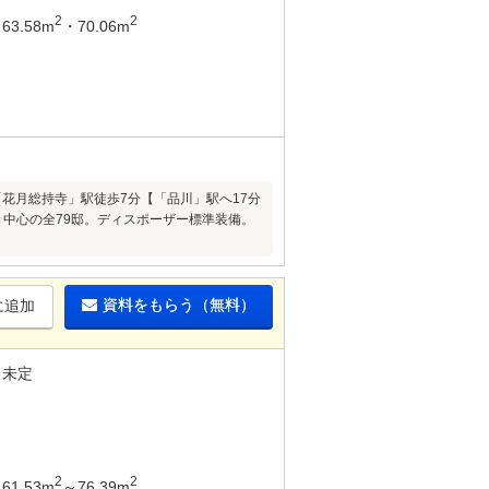
2
2
63.58m
・70.06m
「花月総持寺」駅徒歩7分【「品川」駅へ17分
き中心の全79邸。ディスポーザー標準装備。
資料をもらう（無料）
に追加
未定
2
2
61.53m
～76.39m