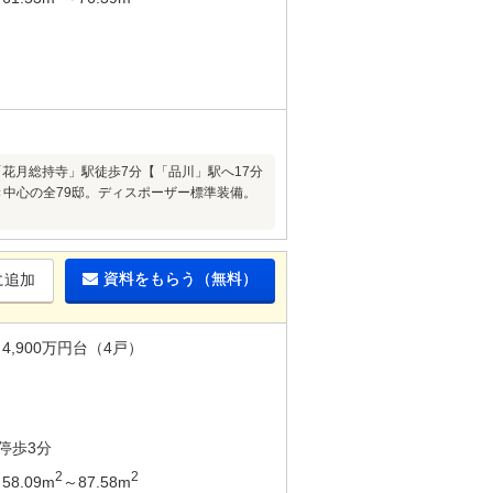
「花月総持寺」駅徒歩7分【「品川」駅へ17分
き中心の全79邸。ディスポーザー標準装備。
資料をもらう（無料）
に追加
4,900万円台（4戸）
停歩3分
2
2
58.09m
～87.58m