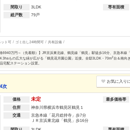
間取り
3LDK
専有面積
総戸数
79戸
ペット可
ゴミ出し24時間可
共有設備
売価格6940万円～（先着順）】JR京浜東北線、鶴見線「鶴見」駅徒歩16分、京急本線
2
4.3haもの広大な緑が広がる「鶴見花月園公園」近接。全邸3LDK・70m
台＆南向
品宅配ステーション設置。
お気に入り
4次
未定
価格
最多価格帯
住所
神奈川県横浜市鶴見区鶴見１
交通
京急本線「花月総持寺」歩7分
ＪＲ京浜東北線「鶴見」歩16分
間取り
3LDK
専有面積