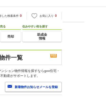
0
0
存した検索条件
お気に入り
売る
住みやすい街を探す
助成金
売却
情報
 物件一覧
ンション物件情報を探すならgoo住宅・
・不動産がサポートします。