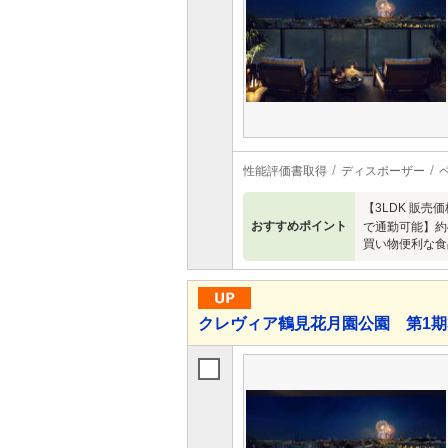
性能評価書取得
ディスポーザー
【3LDK 販
おすすめポイント
で通勤可能】約
買い物便利な食
クレヴィア鶴見花月園公園 第1期