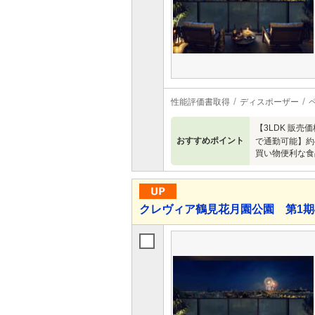
性能評価書取得
ディスポーザー
【3LDK 販
おすすめポイント
で通勤可能】約
買い物便利な食
クレヴィア鶴見花月園公園 第1期