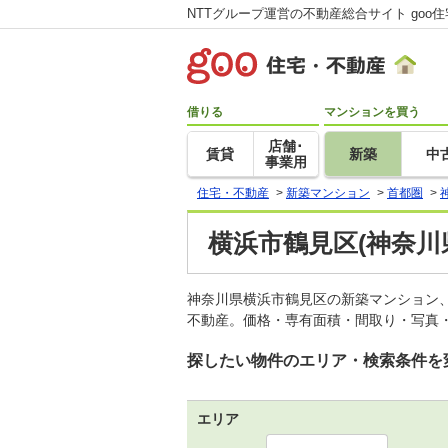
NTTグループ運営の不動産総合サイト goo
借りる
マンションを買う
店舗･
賃貸
新築
中
事業用
住宅・不動産
>
新築マンション
>
首都圏
>
横浜市鶴見区(神奈川
神奈川県横浜市鶴見区の新築マンション
不動産。価格・専有面積・間取り・写真・
探したい物件のエリア・検索条件を
エリア