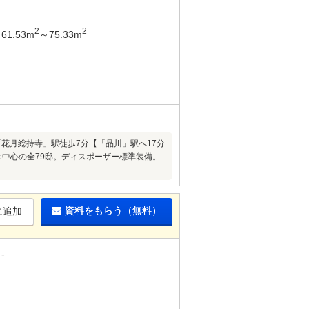
2
2
61.53m
～75.33m
「花月総持寺」駅徒歩7分【「品川」駅へ17分
き中心の全79邸。ディスポーザー標準装備。
資料をもらう（無料）
に追加
-