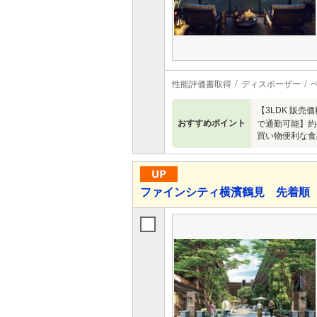
性能評価書取得
ディスポーザー
【3LDK 販
おすすめポイント
で通勤可能】約
買い物便利な食
ファインシティ横濱鶴見 先着順