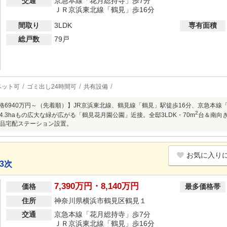
交通
京急本線「花月総持寺」歩7分
ＪＲ京浜東北線「鶴見」歩16分
間取り
3LDK
専有面積
総戸数
79戸
ペット可
ゴミ出し24時間可
共有設備
売価格6940万円～（先着順）】JR京浜東北線、鶴見線「鶴見」駅徒歩16分、京急本線
2
4.3haもの広大な緑が広がる「鶴見花月園公園」近接。全邸3LDK・70m
台＆南向
品宅配ステーション設置。
お気に入り
3次
7,390万円・8,140万円
価格
最多価格帯
住所
神奈川県横浜市鶴見区鶴見１
交通
京急本線「花月総持寺」歩7分
ＪＲ京浜東北線「鶴見」歩16分