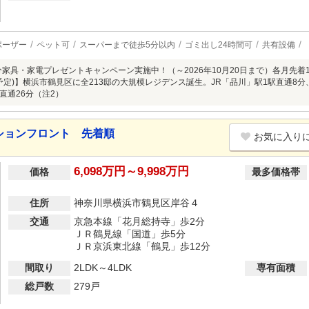
ポーザー
ペット可
スーパーまで徒歩5分以内
ゴミ出し24時間可
共有設備
分家具・家電プレゼントキャンペーン実施中！（～2026年10月20日まで）各月先着10組
・予定)】横浜市鶴見区に全213邸の大規模レジデンス誕生。JR「品川」駅1駅直通8
直通26分（注2）
ションフロント 先着順
お気に入り
6,098万円～9,998万円
価格
最多価格帯
住所
神奈川県横浜市鶴見区岸谷４
交通
京急本線「花月総持寺」歩2分
ＪＲ鶴見線「国道」歩5分
ＪＲ京浜東北線「鶴見」歩12分
間取り
2LDK～4LDK
専有面積
総戸数
279戸