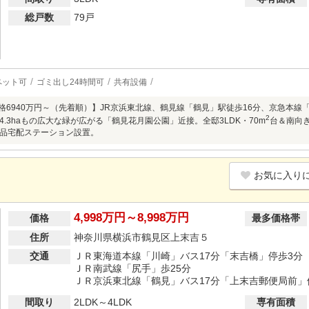
総戸数
79戸
ペット可
ゴミ出し24時間可
共有設備
売価格6940万円～（先着順）】JR京浜東北線、鶴見線「鶴見」駅徒歩16分、京急本線
2
4.3haもの広大な緑が広がる「鶴見花月園公園」近接。全邸3LDK・70m
台＆南向
品宅配ステーション設置。
お気に入り
4,998万円～8,998万円
価格
最多価格帯
住所
神奈川県横浜市鶴見区上末吉５
交通
ＪＲ東海道本線「川崎」バス17分「末吉橋」停歩3分
ＪＲ南武線「尻手」歩25分
ＪＲ京浜東北線「鶴見」バス17分「上末吉郵便局前」
間取り
2LDK～4LDK
専有面積