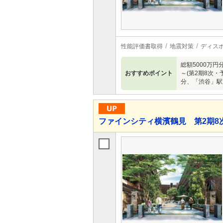
性能評価書取得
地震対策
ディス
総額5000万円
おすすめポイント
～(第2期8次
分、「渋谷」駅
ファインシティ横濱鶴見 第2期8