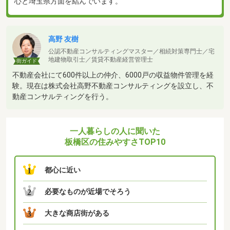
心と埼玉県方面を結んでいます。
高野 友樹
公認不動産コンサルティングマスター／相続対策専門士／宅
地建物取引士／賃貸不動産経営管理士
街ガイド
不動産会社にて600件以上の仲介、6000戸の収益物件管理を経
験。現在は株式会社高野不動産コンサルティングを設立し、不
動産コンサルティングを行う。
一人暮らしの人に聞いた
板橋区の住みやすさTOP10
都心に近い
1
必要なものが近場でそろう
2
大きな商店街がある
3