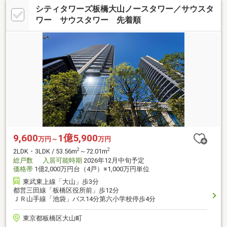
シティタワーズ板橋大山ノースタワー／サウスタ
ワー サウスタワー 先着順
9,600
1億5,900
万円～
万円
2
2
2LDK・3LDK / 53.56m
～72.01m
総戸数
入居可能時期
2026年12月中旬予定
価格帯
1億2,000万円台（4戸）※1,000万円単位
東武東上線「大山」歩3分
都営三田線「板橋区役所前」歩12分
ＪＲ山手線「池袋」バス14分第六小学校停歩4分
東京都板橋区大山町