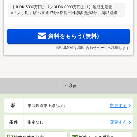
【1LDK 5890万円より／3LDK 8990万円より】池袋生活圏
×「大手町」駅へ直通17分×都営三田線駅徒歩3分。4駅3路線利
用可能。5つの商店街をはじめ各種生活利便施設が身近に充
実。1LDK～3LDKの幅広いプランをご用意。プライバシーに配
慮した内廊下設計。
資料をもらう(無料)
※SUUMOのお問い合わせページへ移動します
1～3
件
駅
変更する
東武鉄道東上線/大山
条件
変更する
指定なし