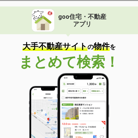
goo住宅・不動産
アプリ
大手不動産サイト
物件
の
を
まとめて検索！