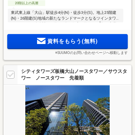
20階以上の高層
東武東上線「大山」駅徒歩4分(N)・徒歩3分(S)。地上25階建
(N)・26階建(S)地域の新たなランドマークとなるツインタワー
2
レジデンス。全体計画戸数327邸の住宅と約4000m
超の商業
施設からなる住商一体大規模複合開発。「ハッピーロード大
山商店街」隣接。「池袋」駅へ直通6分、直線約2.3km圏(N)・
資料をもらう(無料)
2.2km圏(S)(※3)
※SUUMOのお問い合わせページへ移動します
シティタワーズ板橋大山ノースタワー／サウスタ
ワー ノースタワー 先着順