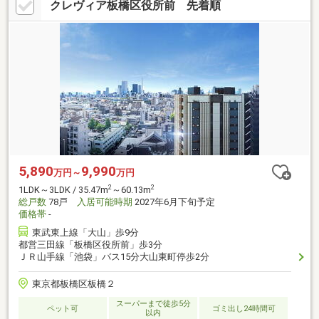
クレヴィア板橋区役所前 先着順
5,890
9,990
万円～
万円
2
2
1LDK～3LDK / 35.47m
～60.13m
総戸数
78戸
入居可能時期
2027年6月下旬予定
価格帯
-
東武東上線「大山」歩9分
都営三田線「板橋区役所前」歩3分
ＪＲ山手線「池袋」バス15分大山東町停歩2分
東京都板橋区板橋２
スーパーまで徒歩5分
ペット可
ゴミ出し24時間可
以内