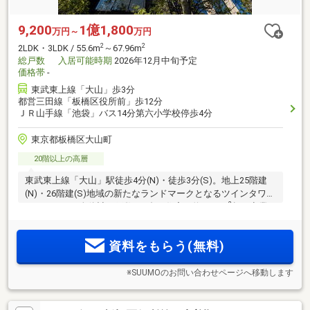
9,200
1億1,800
万円～
万円
2
2
2LDK・3LDK / 55.6m
～67.96m
総戸数
入居可能時期
2026年12月中旬予定
価格帯
-
東武東上線「大山」歩3分
都営三田線「板橋区役所前」歩12分
ＪＲ山手線「池袋」バス14分第六小学校停歩4分
東京都板橋区大山町
20階以上の高層
東武東上線「大山」駅徒歩4分(N)・徒歩3分(S)。地上25階建
(N)・26階建(S)地域の新たなランドマークとなるツインタワー
2
レジデンス。全体計画戸数327邸の住宅と約4000m
超の商業
施設からなる住商一体大規模複合開発。「ハッピーロード大
山商店街」隣接。「池袋」駅へ直通6分、直線約2.3km圏(N)・
資料をもらう(無料)
2.2km圏(S)(※3)
※SUUMOのお問い合わせページへ移動します