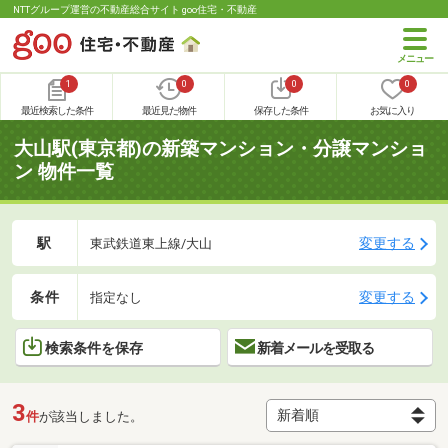
NTTグループ運営の不動産総合サイト goo住宅・不動産
1
0
0
0
最近検索した条件
最近見た物件
保存した条件
お気に入り
大山駅(東京都)の新築マンション・分譲マンショ
ン 物件一覧
駅
変更する
東武鉄道東上線/大山
条件
変更する
指定なし
検索条件を保存
新着メールを受取る
3
件
が該当しました。