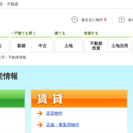
住宅・不動産
0
最近見た物件
保
一戸建てを買う
建てる
投資する
不動産
古
新築
中古
土地
土地活用
投資
住宅・不動産情報
産情報
賃貸物件
店舗・事業用物件