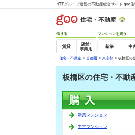
NTTグループ運営の不動産総合サイト goo
借りる
マンションを買う
店舗･
賃貸
新築
中
事業用
住宅・不動産
>
首都圏
>
東京都
>
板橋区の
板橋区の住宅・不動
新築マンション
中古マンション