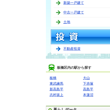
新築一戸建て
中古一戸建て
土地
不動産投資
板橋区内の駅から探す
板橋
大山
東武練馬
下赤塚
新高島平
高島平
志村坂上
本蓮沼
暮らしデータ