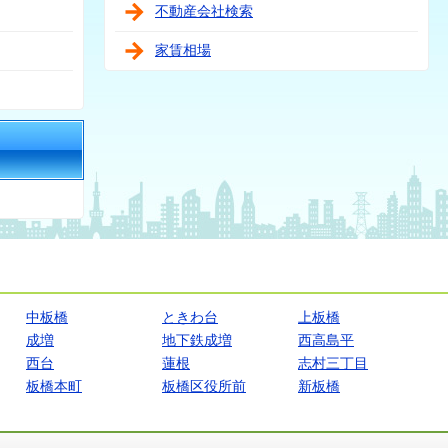
不動産会社検索
家賃相場
中板橋
ときわ台
上板橋
成増
地下鉄成増
西高島平
西台
蓮根
志村三丁目
板橋本町
板橋区役所前
新板橋