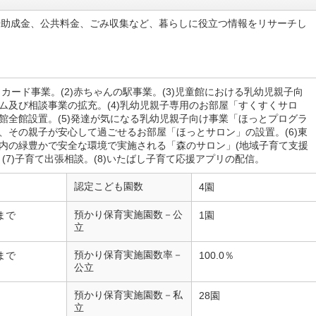
や助成金、公共料金、ごみ収集など、暮らしに役立つ情報をリサーチし
すくカード事業。(2)赤ちゃんの駅事業。(3)児童館における乳幼児親子向
ム及び相談事業の拡充。(4)乳幼児親子専用のお部屋「すくすくサロ
館全館設置。(5)発達が気になる乳幼児親子向け事業「ほっとプログラ
、その親子が安心して過ごせるお部屋「ほっとサロン」の設置。(6)東
内の緑豊かで安全な環境で実施される「森のサロン」(地域子育て支援
。(7)子育て出張相談。(8)いたばし子育て応援アプリの配信。
認定こども園数
4園
預かり保育実施園数－公
まで
1園
立
預かり保育実施園数率－
まで
100.0％
公立
預かり保育実施園数－私
28園
立