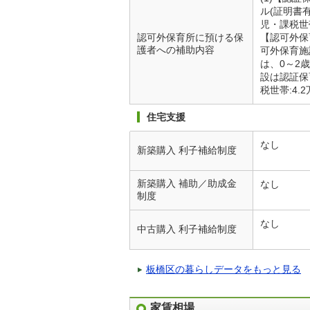
ル(証明書
児・課税世帯
認可外保育所に預ける保
【認可外保
護者への補助内容
可外保育施
は、0～2
設は認証保
税世帯:4.
住宅支援
なし
新築購入 利子補給制度
新築購入 補助／助成金
なし
制度
なし
中古購入 利子補給制度
板橋区の暮らしデータをもっと見る
家賃相場