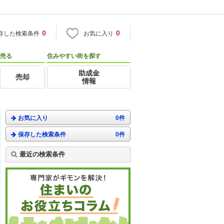
0
0
存した検索条件
お気に入り
売る
住みやすい街を探す
助成金
売却
情報
お気に入り
0件
保存した検索条件
0件
最近の検索条件