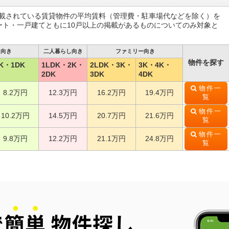
掲載されている賃貸物件の平均賃料（管理費・駐車場代などを除く）を
ート・一戸建てともに10戸以上の掲載があるものについてのみ対象と
し向き
二人暮らし向き
ファミリー向き
物件を探す
K・1DK
1LDK・2K・
2LDK・3K・
3K・4K・
2DK
3DK
4DK
物件一
8.2万円
12.3万円
16.2万円
19.4万円
覧
物件一
10.2万円
14.5万円
20.7万円
21.6万円
覧
物件一
9.8万円
12.2万円
21.1万円
24.8万円
覧