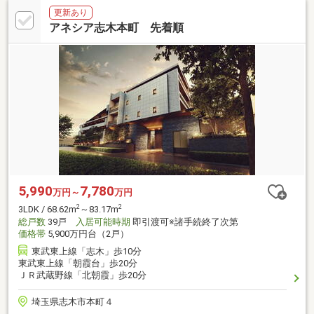
更新あり
アネシア志木本町 先着順
5,990
7,780
万円～
万円
2
2
3LDK / 68.62m
～83.17m
総戸数
39戸
入居可能時期
即引渡可※諸手続終了次第
価格帯
5,900万円台（2戸）
東武東上線「志木」歩10分
東武東上線「朝霞台」歩20分
ＪＲ武蔵野線「北朝霞」歩20分
埼玉県志木市本町４