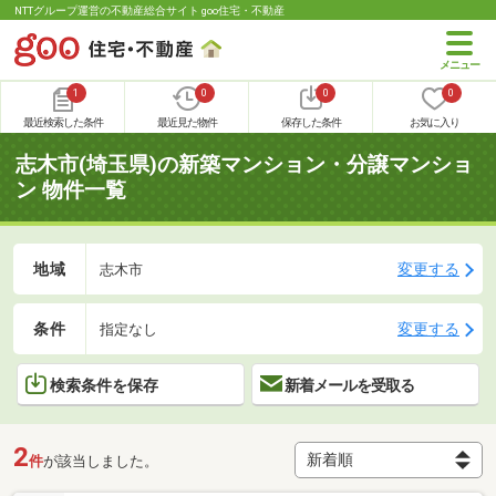
NTTグループ運営の不動産総合サイト goo住宅・不動産
1
0
0
0
最近検索した条件
最近見た物件
保存した条件
お気に入り
志木市(埼玉県)の新築マンション・分譲マンショ
ン 物件一覧
地域
変更する
志木市
条件
変更する
指定なし
検索条件を保存
新着メールを受取る
2
件
が該当しました。