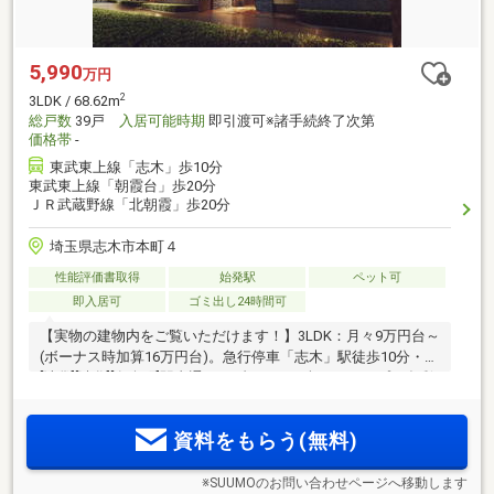
5,990
万円
2
3LDK / 68.62m
総戸数
39戸
入居可能時期
即引渡可※諸手続終了次第
価格帯
-
東武東上線「志木」歩10分
東武東上線「朝霞台」歩20分
ＪＲ武蔵野線「北朝霞」歩20分
埼玉県志木市本町４
性能評価書取得
始発駅
ペット可
即入居可
ゴミ出し24時間可
【実物の建物内をご覧いただけます！】3LDK：月々9万円台～
(ボーナス時加算16万円台)。急行停車「志木」駅徒歩10分・
[池袋][渋谷][有楽町]駅直通。メゾネットを含む17タイプの多彩
な間取り。WICなど収納充実。ZEH-M Oriented対応で夏も冬も
快適な住まいと省エネ性を両立
資料をもらう(無料)
※SUUMOのお問い合わせページへ移動します