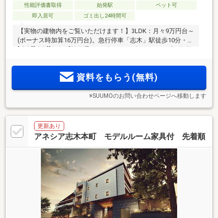
性能評価書取得
始発駅
ペット可
即入居可
ゴミ出し24時間可
【実物の建物内をご覧いただけます！】3LDK：月々9万円台～
(ボーナス時加算16万円台)。急行停車「志木」駅徒歩10分・
[池袋][渋谷][有楽町]駅直通。メゾネットを含む17タイプの多彩
な間取り。WICなど収納充実。ZEH-M Oriented対応で夏も冬も
快適な住まいと省エネ性を両立
資料をもらう(無料)
※SUUMOのお問い合わせページへ移動します
更新あり
アネシア志木本町 モデルルーム家具付 先着順