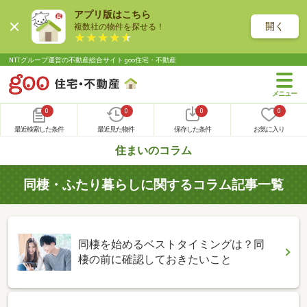
アプリ版はこちら
開く
複数社の物件を探せる！
NTTグループ運営の不動産総合サイト goo住宅・不動産
0
0
0
0
最近検索した条件
最近見た物件
保存した条件
お気に入り
住まいのコラム
同棲・ふたり暮らしに関するコラム記事一覧
同棲を始めるベストタイミングは？同
棲の前に確認しておきたいこと