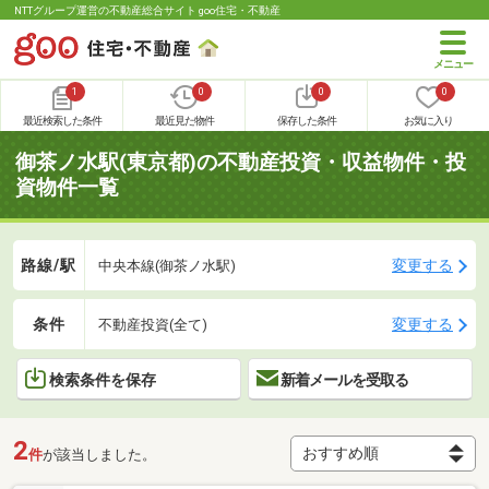
NTTグループ運営の不動産総合サイト goo住宅・不動産
1
0
0
0
最近検索した条件
最近見た物件
保存した条件
お気に入り
御茶ノ水駅(東京都)の不動産投資・収益物件・投
資物件一覧
路線/駅
変更する
中央本線(御茶ノ水駅)
条件
変更する
不動産投資(全て)
検索条件を保存
新着メールを受取る
2
件
が該当しました。