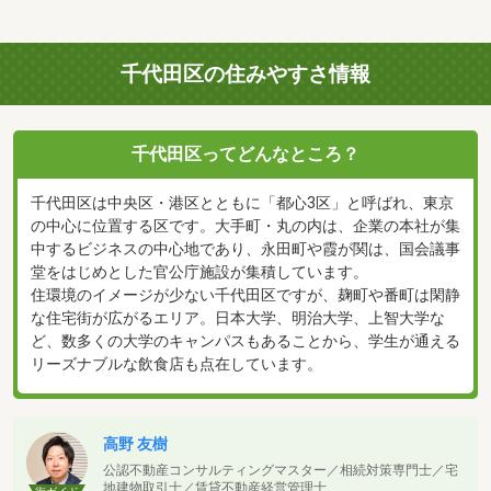
千代田区の住みやすさ情報
千代田区ってどんなところ？
千代田区は中央区・港区とともに「都心3区」と呼ばれ、東京
の中心に位置する区です。大手町・丸の内は、企業の本社が集
中するビジネスの中心地であり、永田町や霞が関は、国会議事
堂をはじめとした官公庁施設が集積しています。
住環境のイメージが少ない千代田区ですが、麹町や番町は閑静
な住宅街が広がるエリア。日本大学、明治大学、上智大学な
ど、数多くの大学のキャンパスもあることから、学生が通える
リーズナブルな飲食店も点在しています。
高野 友樹
公認不動産コンサルティングマスター／相続対策専門士／宅
地建物取引士／賃貸不動産経営管理士