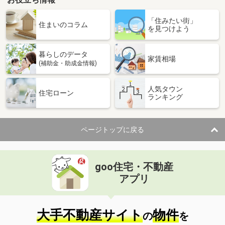
「住みたい街」
住まいのコラム
を見つけよう
暮らしのデータ
家賃相場
(補助金・助成金情報)
人気タウン
住宅ローン
ランキング
ページトップに戻る
goo住宅・不動産
アプリ
大手不動産サイト
物件
の
を