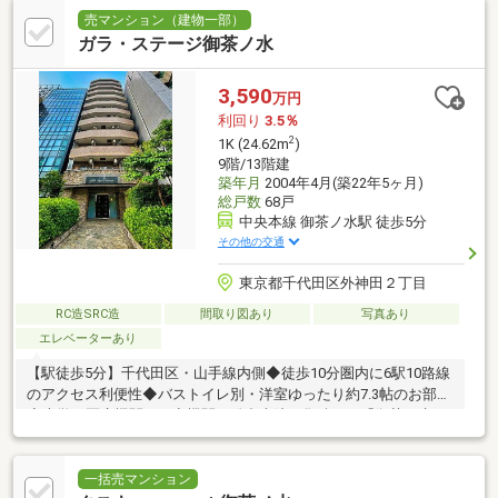
売マンション（建物一部）
ガラ・ステージ御茶ノ水
3,590
万円
利回り
3.5％
2
1K (24.62m
)
9階/13階建
築年月
2004年4月(築22年5ヶ月)
総戸数
68戸
中央本線 御茶ノ水駅 徒歩5分
その他の交通
東京都千代田区外神田２丁目
RC造SRC造
間取り図あり
写真あり
エレベーターあり
【駅徒歩5分】千代田区・山手線内側◆徒歩10分圏内に6駅10路線
のアクセス利便性◆バストイレ別・洋室ゆったり約7.3帖のお部屋
◆大学・医療機関・研究機関・総合病院が集積する「御茶ノ水」
一括売マンション