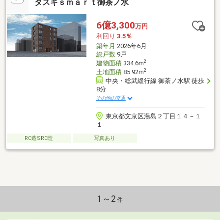
タスキｓｍａｒｔ御茶ノ水
6億3,300
万円
利回り
3.5％
築年月
2026年6月
総戸数
9戸
2
建物面積
334.6m
2
土地面積
85.92m
中央・総武緩行線 御茶ノ水駅 徒歩
8分
その他の交通
東京都文京区湯島２丁目１４－１
１
RC造SRC造
写真あり
1～2
件